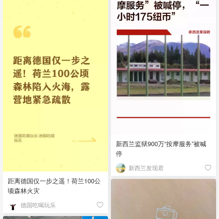
新西兰监狱900万“按摩服务”被喊
停
新西兰发现君
距离德国仅一步之遥！荷兰100公
顷森林火灾
德国吃喝玩乐