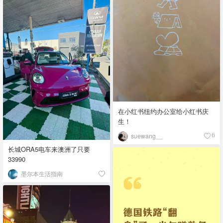
在小红书纽约办公室给小红书庆
生！
suewang__
6
长城ORA5电车来澳洲了只要
33990
墨尔本生活指南