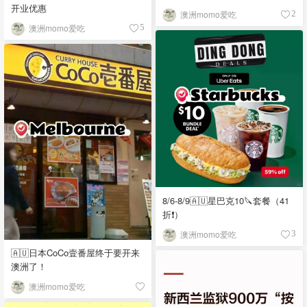
开业优惠
澳洲momo爱吃
2
澳洲momo爱吃
5
8/6-8/9🇦🇺星巴克10🔪套餐（41
折❗）
澳洲momo爱吃
3
🇦🇺日本CoCo壹番屋终于要开来
澳洲了！
澳洲momo爱吃