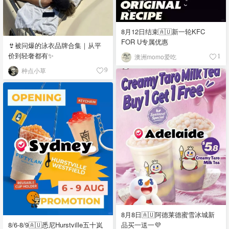
8月12日结束🇦🇺新一轮KFC
FOR U专属优惠
👙被问爆的泳衣品牌合集｜从平
价到轻奢都有✨
澳洲momo爱吃
1
种点小草
9
8月8日🇦🇺阿德莱德蜜雪冰城新
品买一送一💜
8/6-8/9🇦🇺悉尼Hurstville五十岚