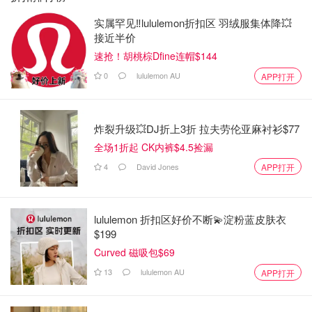
实属罕见‼️lululemon折扣区 羽绒服集体降💥
接近半价
速抢！胡桃棕Dfine连帽$144
0
lululemon AU
APP打开
炸裂升级💥DJ折上3折 拉夫劳伦亚麻衬衫$77
全场1折起 CK内裤$4.5捡漏
4
David Jones
APP打开
lululemon 折扣区好价不断💫淀粉蓝皮肤衣
$199
Curved 磁吸包$69
13
lululemon AU
APP打开