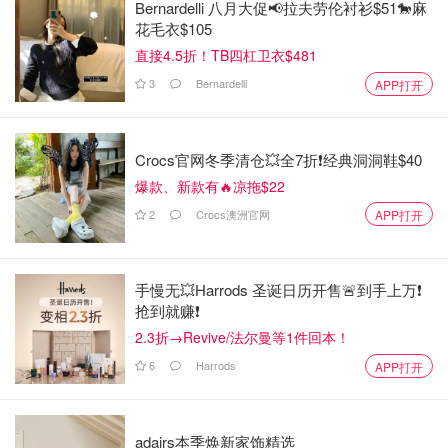
Bernardelli 八月大促📢拉夫劳伦衬衫$51🐎麻
花毛衣$105
直接4.5折！TB四杠卫衣$481
3
Bernardelli
APP打开
Crocs官网冬季清仓💥全7折❗经典洞洞鞋$40
爆款、新款有🔥凉拖$22
2
Crocs澳洲官网
APP打开
手慢无💥Harrods 圣诞日历开售🚨到手上万❗️
抢到就赚❗️
2.3折→Revive/法尔曼等1件回本！
6
Harrods
APP打开
adairs本季焕新家饰精选