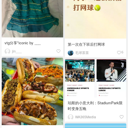
vtg分享*iconic by ___
第一次在下班后打网球
jin___
毛球茶茶
6
珀斯的小意大利：StadiumPark限
时变身五晚
WA365Media