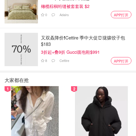
橄榄棕榈绗缝被套套装 $2
0
Adairs
APP打开
又双叒降价❗️Cettire 季中大促⏰珑骧饺子包
$183
3折起+叠9折 Gucci面包鞋$991
8
Cettire
APP打开
大家都在抢
1
2