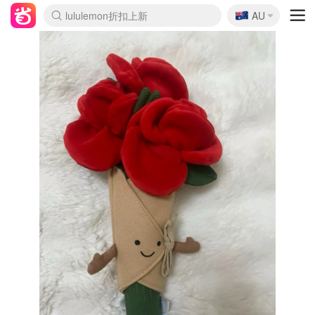
🇦🇺
Sasa美妆护肤3.5折
AU
lululemon折扣上新
SSENSE年中3折
FreshBeauty好价汇总
Cettire降价+叠9折
Farfetch折上8折
WWS Coles超市实拍
viagogo二手票捡漏
Myer清仓1折起
The Outnet奢牌1折起
David Jones 3折起
Flannels大牌1折
Perfumes Club护肤1折
AMIRO返校季6.2折
Oweek抽奖送Airpods
Amazon折扣汇总
eToro入金$200送$50
Amazon数码好物
ICONIC本周7.5折
ThedoubleF高奢地板价
Moose Knuckles 6折
丝芙兰5折起
EUFY官网3.7折起
Selenichast首饰2折
Trip机票酒店促销
YSL送5件彩妆礼
Amazon家居好物
BIGBANG巡演开票
David Jones时尚3折
Amazon美妆护肤
雅漾大喷$8
过敏原检测盒$33
伊索独家赠50ml沐浴露
科颜氏清仓3折
SEALIFE海洋馆门票6折
丝塔芙大白罐$16
订阅Newsletter送香薰
Cult Beauty 6.8折
Harrods圣诞日历2.3折
LN-CC奢牌私促3折
d'Alba空姐喷雾$16
EVE LOM套装逆天2折
Bernardelli独家4折
Adore Beauty 6折起
CT圣诞日历
Mytheresa奢品2.7折
Luxury Escapes 9折
Currentbody美容仪9折
卡诗9折+赠4件礼
MOON Garden Live
ALLSAINTS美衣3折
Roborock扫地机3.7折
Tingo Life水杯$24
Valentino官网5折
CR洗发护发6.3折