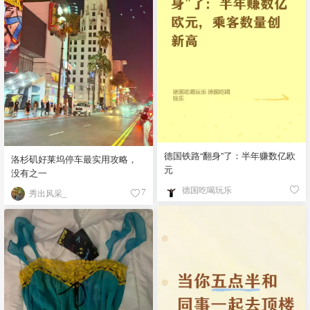
德国铁路“翻身”了：半年赚数亿欧
洛杉矶好莱坞停车最实用攻略，
元
没有之一
德国吃喝玩乐
秀出风采_
7