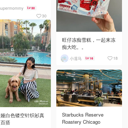
supermommy
30
30
旺仔冻痴雪糕，一起来冻
痴大吃。。
18
小濡马
16
Starbucks Reserve
莉娅白色镂空针织衫真
Roastery Chicago
很百搭