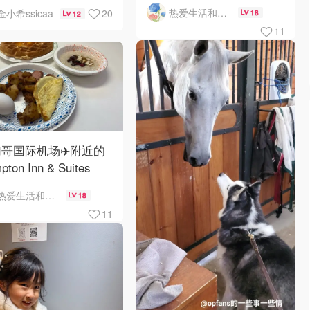
热爱生活和自由的轻舞飞扬
20
金小希ssicaa
18
12
11
哥国际机场✈️附近的
pton Inn & Suites
emont Chicago
热爱生活和自由的轻舞飞扬
18
Hare自助早餐
11