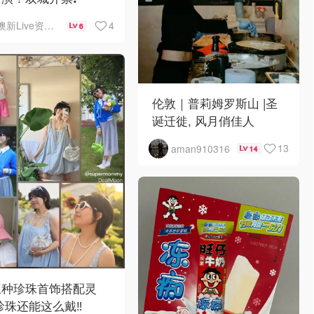
4
澳新Live资讯站
6
伦敦｜普莉姆罗斯山 |圣
诞迁徙, 风月俏佳人
13
aman910316
14
三种珍珠首饰搭配灵
珍珠还能这么戴‼️