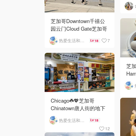
芝加哥Downtown千禧公
园云门Cloud Gate芝加哥
河街景❤️鳞次栉比的高楼
7
热爱生活和自由的轻舞飞扬
18
芝加
Ham
Ros
O'
Chicago☘️💖芝加哥
Chinatown唐人街的地下
mini小美食城
热爱生活和自由的轻舞飞扬
18
12