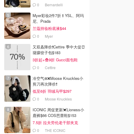
0
Bernardelli
Myer彩妆2件7折💄YSL、阿玛
尼、Prada
兰蔻持妆粉底液$44
0
Myer
又双叒降价❗️Cettire 季中大促⏰
珑骧饺子包$183
3折起+叠9折 Gucci面包鞋
$991
0
Cettire
冷空气❄️❌️Moose Knuckles小
剪刀再次降价❗️
低至6折 羽绒马甲$297
0
Moose Knuckles
ICONIC 周促更新💓Lioness小
0
$39.90
$30.00
鹿裤$66 COS芭蕾鞋$153
y Stitch 万圣节毛
Disney Minnie Mouse
Jellycat Amuseables
7.5折 拉夫劳伦老干部夹克
圣诞 2026 毛绒玩具
Coral 珊瑚玩具
$419
0
THE ICONIC
Dealmoon澳新省钱快报
Dealmoon澳新省钱快报
Dealmoon澳新省钱快报