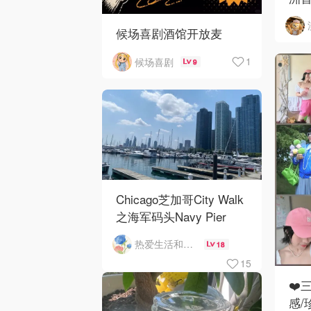
候场喜剧酒馆开放麦
1
候场喜剧
9
Chicago芝加哥City Walk
之海军码头Navy Pier
热爱生活和自由的轻舞飞扬
18
15
❤️
感/