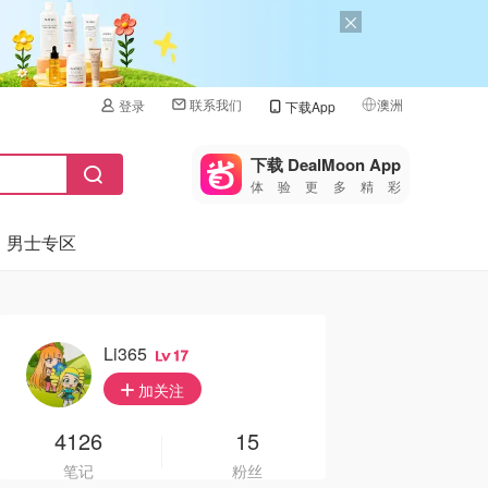
联系我们
澳洲
登录
下载App
🇺🇸
美国
下载 DealMoon App
体验更多精彩
🇨🇳
中国
男士专区
🇨🇦
加拿大
🇬🇧
英国
🇩🇪
德国
Li365
17
🇫🇷
加关注
法国
🇮🇹
4126
15
意大利
笔记
粉丝
🇦🇺
澳洲