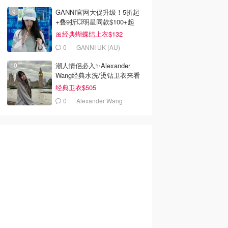
去购买
去购买
去购买
GANNI官网大促升级！5折起
+叠9折💥明星同款$100+起
🎀经典蝴蝶结上衣$132
0
GANNI UK (AU)
潮人情侣必入✨Alexander
Wang经典水洗/烫钻卫衣来看
经典卫衣$505
0
Alexander Wang