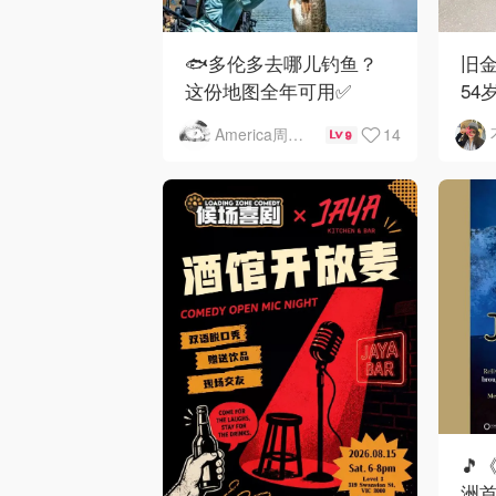
🐟多伦多去哪儿钓鱼？
旧金
这份地图全年可用✅
54
下
14
America周末快讯
9
🎵
洲首