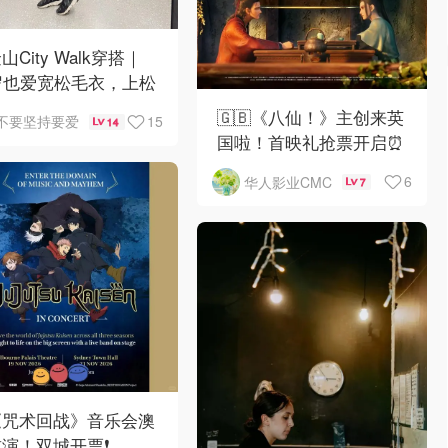
山City Walk穿搭｜
岁也爱宽松毛衣，上松
紧真的很救比例
🇬🇧《八仙！》主创来英
15
不要坚持要爱
14
国啦！首映礼抢票开启⏰
6
华人影业CMC
7
《咒术回战》音乐会澳
演！双城开票❗️