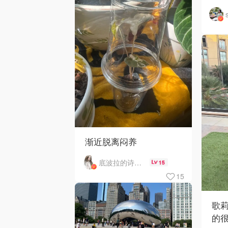
渐近脱离闷养
底波拉的诗与歌
15
15
歌
的