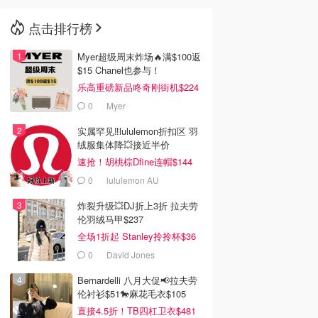
点击排行榜
🇳🇿
新西兰
Myer超级周末炸场🔥满$100返
$15 Chanel也参与！
乐高重磅新品咚奇刚街机$224
0
Myer
实属罕见‼️lululemon折扣区 羽
绒服集体降💥接近半价
速抢！胡桃棕Dfine连帽$144
0
lululemon AU
炸裂升级💥DJ折上3折 拉夫劳
伦羽绒马甲$237
全场1折起 Stanley拎拎杯$36
0
David Jones
Bernardelli 八月大促📢拉夫劳
伦衬衫$51🐎麻花毛衣$105
直接4.5折！TB四杠卫衣$481