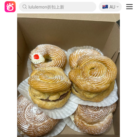
🇦🇺
Sasa美妆护肤3.5折
AU
lululemon折扣上新
SSENSE年中3折
FreshBeauty好价汇总
Cettire降价+叠9折
Farfetch折上8折
WWS Coles超市实拍
viagogo二手票捡漏
Myer清仓1折起
The Outnet奢牌1折起
David Jones 3折起
Flannels大牌1折
Perfumes Club护肤1折
AMIRO返校季6.2折
Oweek抽奖送Airpods
Amazon折扣汇总
eToro入金$200送$50
Amazon数码好物
ICONIC本周7.5折
ThedoubleF高奢地板价
Moose Knuckles 6折
丝芙兰5折起
EUFY官网3.7折起
Selenichast首饰2折
Trip机票酒店促销
YSL送5件彩妆礼
Amazon家居好物
BIGBANG巡演开票
David Jones时尚3折
Amazon美妆护肤
雅漾大喷$8
过敏原检测盒$33
伊索独家赠50ml沐浴露
科颜氏清仓3折
SEALIFE海洋馆门票6折
丝塔芙大白罐$16
订阅Newsletter送香薰
Cult Beauty 6.8折
Harrods圣诞日历2.3折
LN-CC奢牌私促3折
d'Alba空姐喷雾$16
EVE LOM套装逆天2折
Bernardelli独家4折
Adore Beauty 6折起
CT圣诞日历
Mytheresa奢品2.7折
Luxury Escapes 9折
Currentbody美容仪9折
MOON Garden Live
ALLSAINTS美衣3折
Roborock扫地机3.7折
Tingo Life水杯$24
Valentino官网5折
CR洗发护发6.3折
修丽可套装7.4折