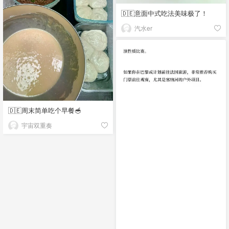
🇩🇪意面中式吃法美味极了！
汽水er
🇩🇪周末简单吃个早餐🥣
宇宙双重奏