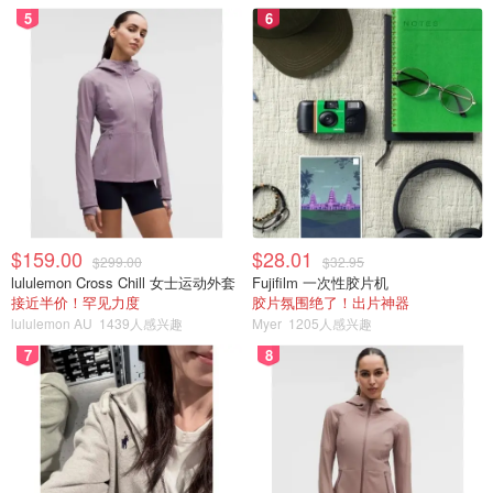
5
6
$159.00
$28.01
$299.00
$32.95
lululemon Cross Chill 女士运动外套
Fujifilm 一次性胶片机
接近半价！罕见力度
胶片氛围绝了！出片神器
lululemon AU
1439人感兴趣
Myer
1205人感兴趣
7
8