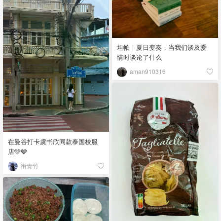
坦帕｜夏日变奏，当我们谈及爱
情时谈论了什么
aman910316
在曼谷打卡虞书欣同款泰国校服
店🩵🩶
衔青竹