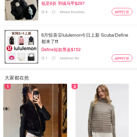
低至6折 羽绒马甲$297
8
Moose Knuckles
APP打开
8月惊喜😮lululemon今日上新 Scuba/Define
都来了❗️❗️
Define短款黑金$152
1
lululemon AU
APP打开
大家都在抢
1
2