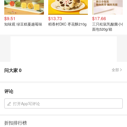
$9.51
$13.73
$17.66
知味观 绿豆糕蔓越莓味
稻香村DXC 枣花酥210g
三只松鼠乳酸菌小伴
面包520g/箱
问大家
0
全部
评论
打开App写评论
折扣排行榜