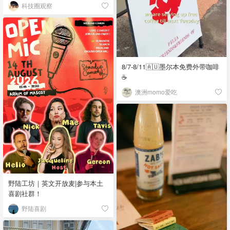
科技圈观察
8/7-8/11🇦🇺墨尔本免费外带咖啡
☕
澳洲momo爱吃
野陆工坊｜英文开放麦|参与本土
喜剧社群！
野陆喜剧