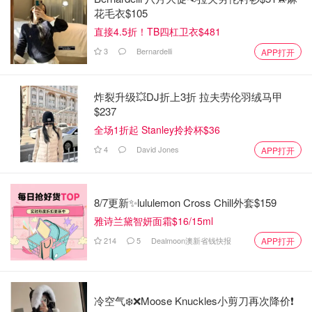
花毛衣$105
直接4.5折！TB四杠卫衣$481
3
Bernardelli
APP打开
炸裂升级💥DJ折上3折 拉夫劳伦羽绒马甲
$237
全场1折起 Stanley拎拎杯$36
4
David Jones
APP打开
8/7更新✨lululemon Cross Chill外套$159
雅诗兰黛智妍面霜$16/15ml
214
5
Dealmoon澳新省钱快报
APP打开
冷空气❄️❌️Moose Knuckles小剪刀再次降价❗️