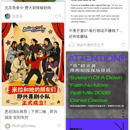
北京美食🥘 费大厨辣椒炒肉
丢丢乐
1
中澳开麦37-银行都说不赚钱了，
还有啥赚钱
溜达中澳的王公子
悉尼演出推荐｜下周二晚，即兴
搞笑 笑到失控
RollingDonkey