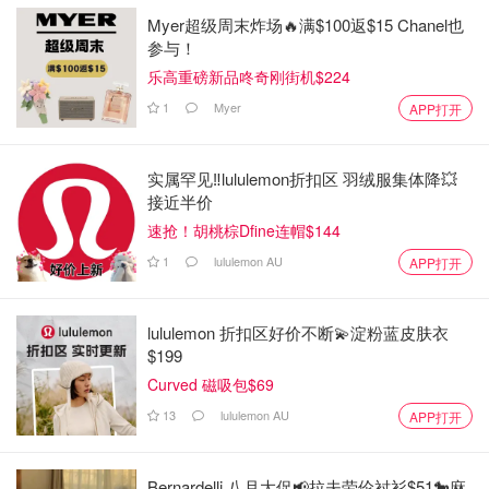
Myer超级周末炸场🔥满$100返$15 Chanel也
参与！
乐高重磅新品咚奇刚街机$224
1
Myer
APP打开
实属罕见‼️lululemon折扣区 羽绒服集体降💥
接近半价
速抢！胡桃棕Dfine连帽$144
1
lululemon AU
APP打开
lululemon 折扣区好价不断💫淀粉蓝皮肤衣
$199
Curved 磁吸包$69
13
lululemon AU
APP打开
Bernardelli 八月大促📢拉夫劳伦衬衫$51🐎麻