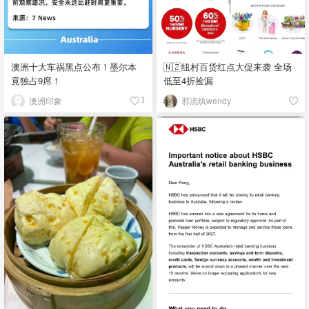
澳洲十大车祸黑点公布！墨尔本
🇳🇿纽村百货红点大促来袭 全场
竟独占9席！
低至4折捡漏
澳洲印象
邪流纨wendy
1