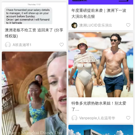
年度重磅提前来袭｜澳洲下一波
大演出有点狠
澳洲LUCID音乐演出
澳洲老板不给工资 追回来了 (分享
维权版)
A班袁湘琴1
特鲁多光膀热吻水果姐！别太爱
了…
Vanpeople人在温哥华