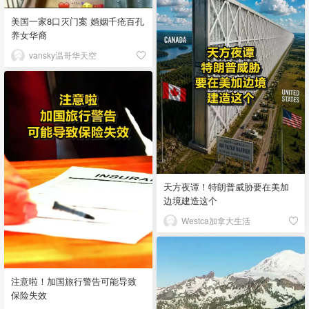
美国一家8口灭门案 婚姻千疮百孔
养女华裔
vansky温哥华天空
天方夜谭！特朗普威胁要在美加
边境建造这个
Westca加拿大生活
注意啦！加国旅行警告可能导致
保险失效