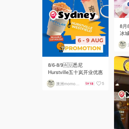
8月
冰城
8/6-8/9🇦🇺悉尼
Hurstville五十岚开业优惠
5
澳洲momo爱吃
13