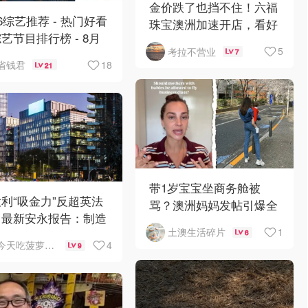
金价跌了也挡不住！六福
26综艺推荐 - 热门好看
珠宝澳洲加速开店，看好
艺节目排行榜 - 8月
华人购买力
5
考拉不营业
:《​​伦敦合伙人》回
7
18
省钱君
21
啦
带1岁宝宝坐商务舱被
利“吸金力”反超英法
骂？澳洲妈妈发帖引爆全
？最新安永报告：制造
网争议
1
土澳生活碎片
AI成投资新宠！
6
4
今天吃菠萝披萨了吗
9