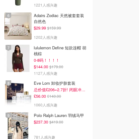
1221人感兴趣
Adairs Zodiac 天然被套套装
自然色
$29.99
$159.99
1202人感兴趣
lululemon Define 短款连帽 胡
桃棕
0-8码！！！！
$144.00
$179.00
1127人感兴趣
Eve Lom 卸妆护肤套装
总价值£206=2.7折! 闭眼冲这套
£56.00
£140.00
1060人感兴趣
Polo Ralph Lauren 羽绒马甲
$237.30
$419.00
781人感兴趣