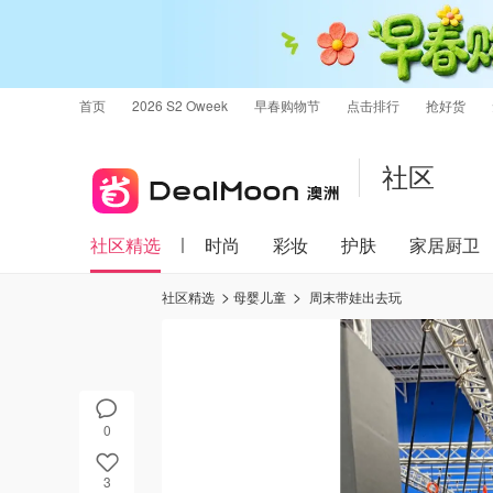
首页
2026 S2 Oweek
早春购物节
点击排行
抢好货
社区
社区精选
时尚
彩妆
护肤
家居厨卫
社区精选
母婴儿童
周末带娃出去玩
0
3