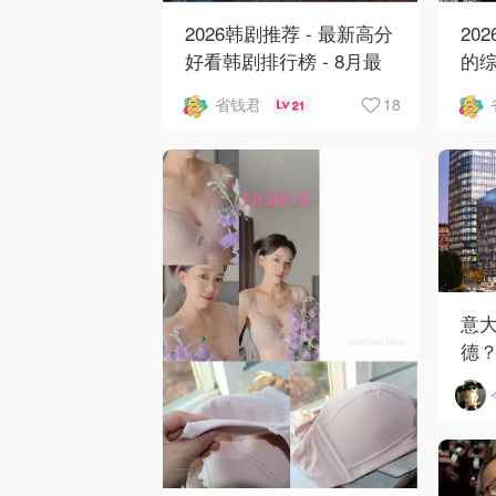
2026韩剧推荐 - 最新高分
20
好看韩剧排行榜 - 8月最
的综
新：丁海寅《我的荒糖恋
最新
18
省钱君
21
爱 》上线❣️
归
意大
德
业与