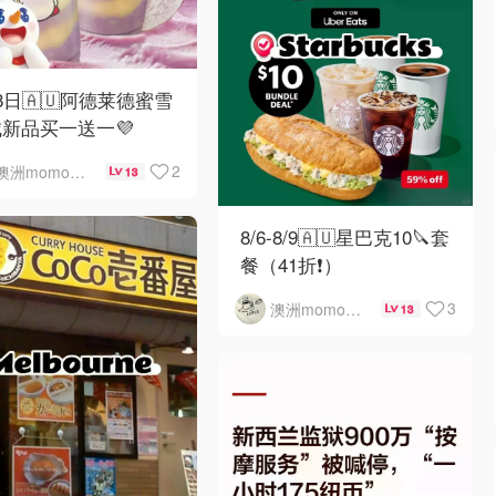
8日🇦🇺阿德莱德蜜雪
新品买一送一💜
2
澳洲momo爱吃
13
8/6-8/9🇦🇺星巴克10🔪套
餐（41折❗）
3
澳洲momo爱吃
13