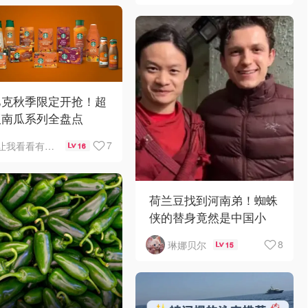
巴克秋季限定开抢！超
版南瓜系列全盘点
7
让我看看有啥好吃的
16
荷兰豆找到河南弟！蜘蛛
侠的替身竟然是中国小
哥？！
8
琳娜贝尔
15