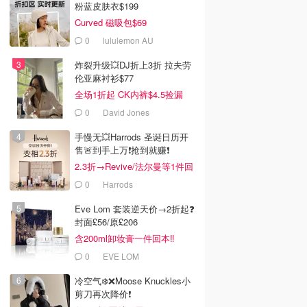
粉蓝皮肤衣$199
Curved 磁吸包$69
0
lululemon AU
炸裂升级💥DJ折上3折 拉夫劳
伦亚麻衬衫$77
全场1折起 CK内裤$4.5捡漏
0
David Jones
手慢无💥Harrods 圣诞日历开
售🚨到手上万❗️抢到就赚❗️
2.3折→Revive/法尔曼等1件回
本！
0
Harrods
Eve Lom 套装逆天价→2折起❓
封面£56/原£206
含200ml卸妆膏一件回本‼️
0
EVE LOM
冷空气❄️❌️Moose Knuckles小
剪刀再次降价❗️