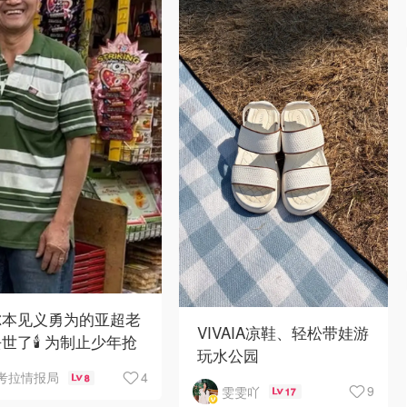
尔本见义勇为的亚超老
VIVAIA凉鞋、轻松带娃游
世了🕯️ 为制止少年抢
玩水公园
，竟被当街围殴致死！
4
考拉情报局
8
9
雯雯吖
17