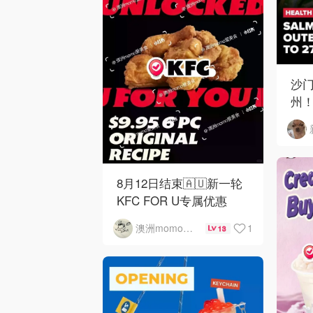
沙门
州！C
下
8月12日结束🇦🇺新一轮
KFC FOR U专属优惠
1
澳洲momo爱吃
13