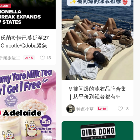
氏菌疫情已蔓延至27
hipotle/Qdoba紧急
架辣椒
15
新闻搬运工
15
👙被问爆的泳衣品牌合集
｜从平价到轻奢都有✨
18
种点小草
16