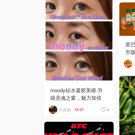
星
市
moody硅水凝胶美瞳·升
级灵魂之窗，魅力加倍
4
小月的
17