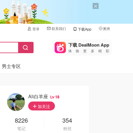
联系我们
澳洲
登录
下载App
🇺🇸
美国
下载 DealMoon App
体验更多精彩
🇨🇳
中国
男士专区
🇨🇦
加拿大
🇬🇧
英国
🇩🇪
德国
Ali白羊座
18
🇫🇷
加关注
法国
🇮🇹
8226
354
意大利
笔记
粉丝
🇦🇺
澳洲