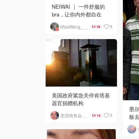
NEIWAI ｜ 一件舒服的
bra，让你内外都自在
8
MissWang___
19
美国政府紧急关停肯塔基
器官捐赠机构
墨
3
美国犄角旮旯新鲜事
板去
14
劫