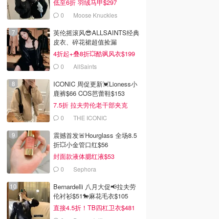
低至6折 羽绒马甲$297
0
Moose Knuckles
英伦摇滚风😎ALLSAINTS经典
皮衣、碎花裙超值捡漏
4折起+叠8折💥酷飒风衣$199
0
AllSaints
ICONIC 周促更新💓Lioness小
鹿裤$66 COS芭蕾鞋$153
7.5折 拉夫劳伦老干部夹克
$419
0
THE ICONIC
震撼首发🚨Hourglass 全场8.5
折💥小金管口红$56
封面款液体腮红液$53
0
Sephora
Bernardelli 八月大促📢拉夫劳
伦衬衫$51🐎麻花毛衣$105
直接4.5折！TB四杠卫衣$481