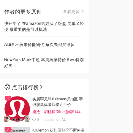
作者的更多原创
查看更多
🇳🇿
新西兰
快开学了 在amazon给娃买了饭盒 简单又轻
便 最重要的是可以机洗
Aldi各种蔬果价廉物优 每次去都买很多
NewYork Mark中超 本周蔬菜特价🥬🥒 特别
好买
点击排行榜
实属罕见‼️lululemon折扣区 羽
绒服集体降💥接近半价
速抢！胡桃棕Dfine连帽$144
0
lululemon AU
lululemon 折扣区好价不断💫淀