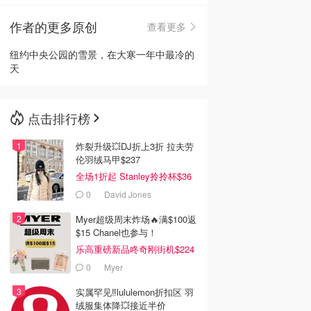
作者的更多原创
查看更多
🇳🇿
新西兰
纽约中央公园的雪景，在大寒一年中最冷的
天
点击排行榜
炸裂升级💥DJ折上3折 拉夫劳
伦羽绒马甲$237
全场1折起 Stanley拎拎杯$36
0
David Jones
Myer超级周末炸场🔥满$100返
$15 Chanel也参与！
乐高重磅新品咚奇刚街机$224
0
Myer
实属罕见‼️lululemon折扣区 羽
绒服集体降💥接近半价