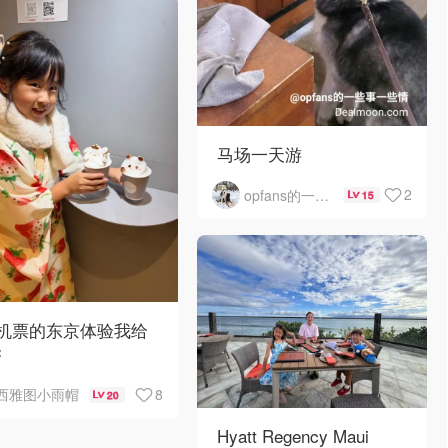
马场一天游
2
opfans的一些事一些情
15
0机票的东京体验我给
夯
8
西雅图小雨帽
20
Hyatt Regency Maui