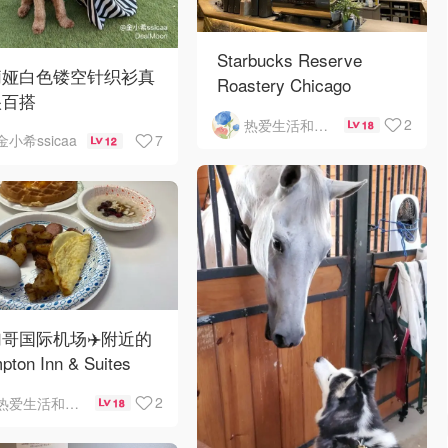
Starbucks Reserve
莉娅白色镂空针织衫真
Roastery Chicago
很百搭
2
热爱生活和自由的轻舞飞扬
18
7
金小希ssicaa
12
哥国际机场✈️附近的
pton Inn & Suites
emont Chicago
2
热爱生活和自由的轻舞飞扬
18
Hare自助早餐