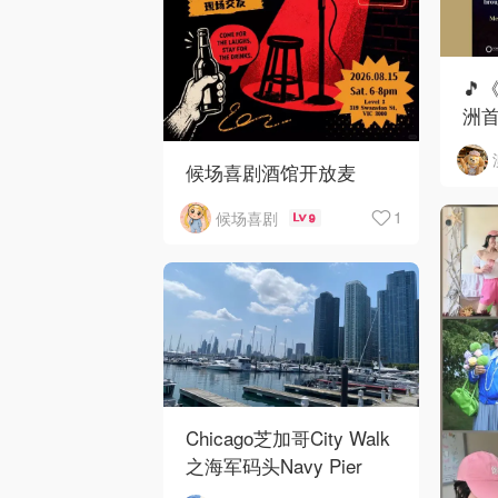
🎵
洲首
候场喜剧酒馆开放麦
1
候场喜剧
9
Chicago芝加哥City Walk
之海军码头Navy Pier