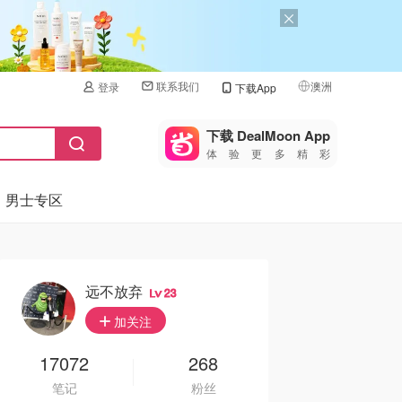
联系我们
澳洲
登录
下载App
🇺🇸
美国
下载 DealMoon App
体验更多精彩
🇨🇳
中国
男士专区
🇨🇦
加拿大
🇬🇧
英国
🇩🇪
德国
远不放弃
23
🇫🇷
加关注
法国
🇮🇹
17072
268
意大利
笔记
粉丝
🇦🇺
澳洲