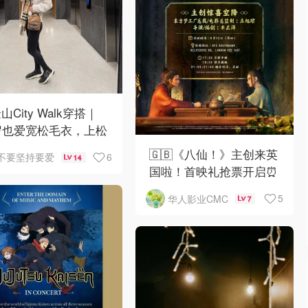
山City Walk穿搭｜
岁也爱宽松毛衣，上松
紧真的很救比例
🇬🇧《八仙！》主创来英
6
不要坚持要爱
14
国啦！首映礼抢票开启⏰
5
华人影业CMC
7