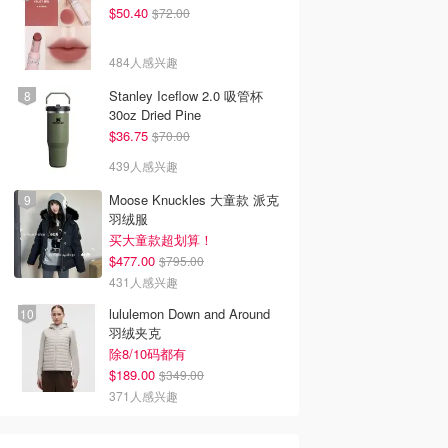
$50.40
$72.00
484人感兴趣
Stanley Iceflow 2.0 吸管杯
30oz Dried Pine
$36.75
$70.00
439人感兴趣
Moose Knuckles 大童款 派克
羽绒服
买大童款超划算！
$477.00
$795.00
431人感兴趣
lululemon Down and Around
羽绒夹克
除8/10码都有
$189.00
$349.00
371人感兴趣