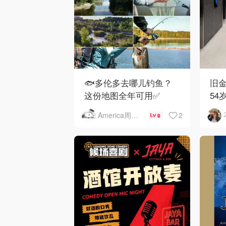
🐟多伦多去哪儿钓鱼？
旧金
这份地图全年可用✅
54
下
2
America周末快讯
9