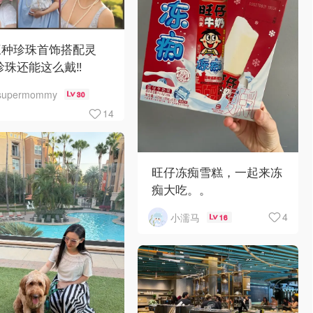
三种珍珠首饰搭配灵
珍珠还能这么戴‼️
supermommy
30
14
旺仔冻痴雪糕，一起来冻
痴大吃。。
4
小濡马
16