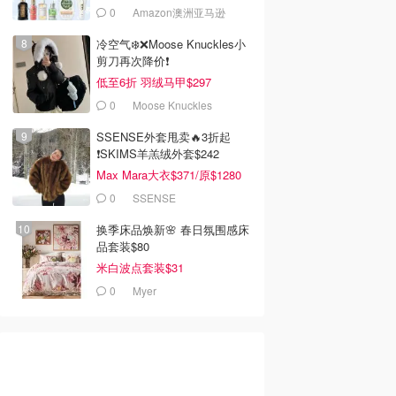
0
Amazon澳洲亚马逊
冷空气❄️❌️Moose Knuckles小
剪刀再次降价❗️
低至6折 羽绒马甲$297
0
Moose Knuckles
SSENSE外套甩卖🔥3折起
❗SKIMS羊羔绒外套$242
Max Mara大衣$371/原$1280
0
SSENSE
换季床品焕新🌸 春日氛围感床
品套装$80
米白波点套装$31
0
Myer