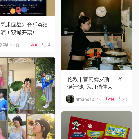
《咒术回战》音乐会澳
演！双城开票❗️
4
澳新Live资讯站
6
伦敦｜普莉姆罗斯山 |圣
诞迁徙, 风月俏佳人
1
aman910316
14