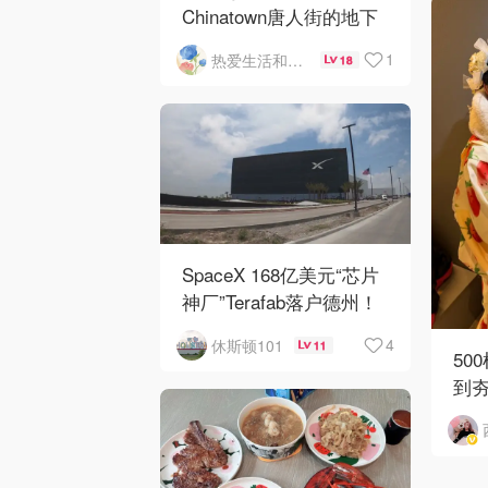
Chinatown唐人街的地下
mini小美食城
1
热爱生活和自由的轻舞飞扬
18
SpaceX 168亿美元“芯片
神厂”Terafab落户德州！
4
休斯顿101
11
50
到