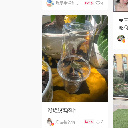
4
热爱生活和自由的轻舞飞扬
18
❤️
感/
渐近脱离闷养
2
底波拉的诗与歌
15