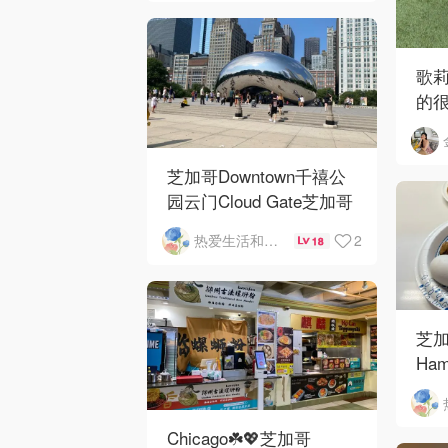
歌
的
芝加哥Downtown千禧公
园云门Cloud Gate芝加哥
河街景❤️鳞次栉比的高楼
2
热爱生活和自由的轻舞飞扬
18
芝加
Ham
Ros
O'
Chicago☘️💖芝加哥