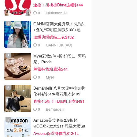
速抢！胡桃棕Dfine连帽$144
0
lululemon AU
GANNI官网大促升级！5折起
+叠9折💥明星同款$100+起
🎀经典蝴蝶结上衣$132
0
GANNI UK (AU)
Myer彩妆2件7折💄YSL、阿玛
尼、Prada
兰蔻持妆粉底液$44
0
Myer
Bernardelli 八月大促📢拉夫劳
伦衬衫$51🐎麻花毛衣$105
直接4.5折！TB四杠卫衣$481
0
Bernardelli
Amazon美妆冬促2.9折起
❄️OGX洗发水$11 雅漾大喷$8
Aveeno保湿身体乳$12/1L