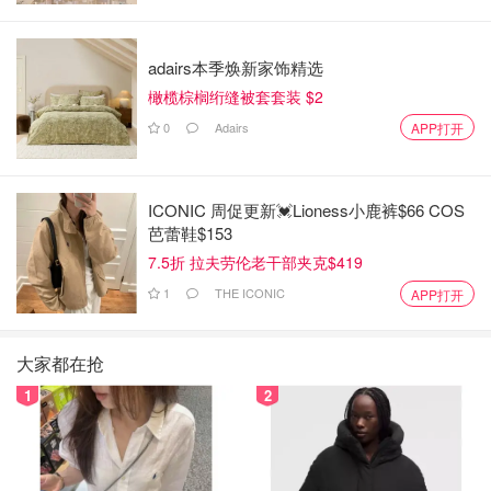
adairs本季焕新家饰精选
橄榄棕榈绗缝被套套装 $2
0
Adairs
APP打开
ICONIC 周促更新💓Lioness小鹿裤$66 COS
芭蕾鞋$153
7.5折 拉夫劳伦老干部夹克$419
1
THE ICONIC
APP打开
大家都在抢
1
2