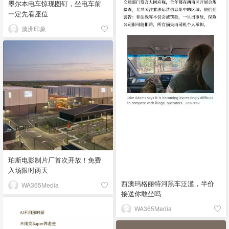
墨尔本电车惊现图钉，坐电车前
一定先看座位
澳洲印象
珀斯电影制片厂首次开放！免费
入场限时两天
西澳玛格丽特河黑车泛滥，半价
WA365Media
接送你敢坐吗
WA365Media