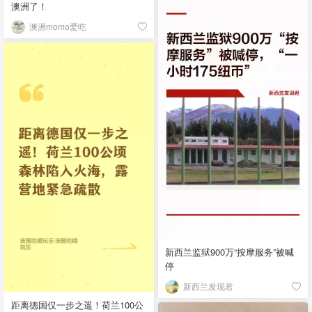
澳洲了！
澳洲momo爱吃
新西兰监狱900万“按摩服务”被喊
停
新西兰发现君
距离德国仅一步之遥！荷兰100公