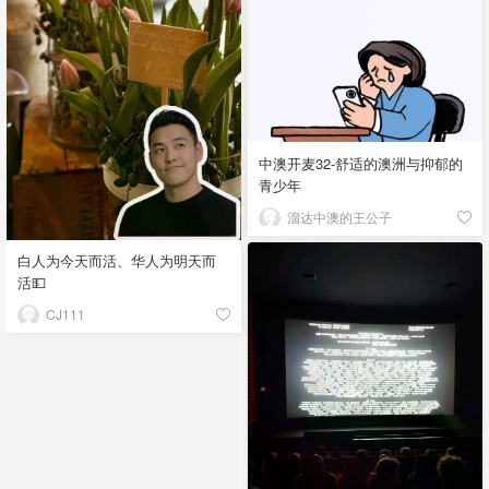
中澳开麦32-舒适的澳洲与抑郁的
青少年
溜达中澳的王公子
白人为今天而活、华人为明天而
活💵
CJ111