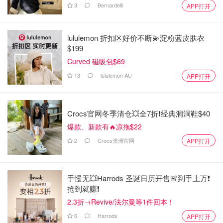
3
Bernardelli
APP打开
lululemon 折扣区好价不断💫淀粉蓝皮肤衣
$199
Curved 磁吸包$69
13
lululemon AU
APP打开
Crocs官网冬季清仓💥全7折❗经典洞洞鞋$40
爆款、新款有🔥凉拖$22
2
Crocs澳洲官网
APP打开
手慢无💥Harrods 圣诞日历开售🚨到手上万❗️
抢到就赚❗️
2.3折→Revive/法尔曼等1件回本！
6
Harrods
APP打开