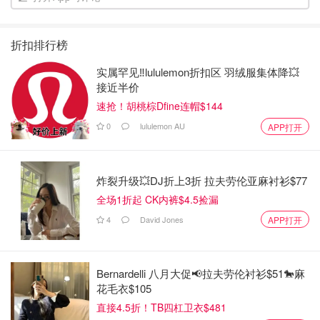
折扣排行榜
实属罕见‼️lululemon折扣区 羽绒服集体降💥
接近半价
速抢！胡桃棕Dfine连帽$144
0
lululemon AU
APP打开
炸裂升级💥DJ折上3折 拉夫劳伦亚麻衬衫$77
全场1折起 CK内裤$4.5捡漏
4
David Jones
APP打开
Bernardelli 八月大促📢拉夫劳伦衬衫$51🐎麻
花毛衣$105
直接4.5折！TB四杠卫衣$481