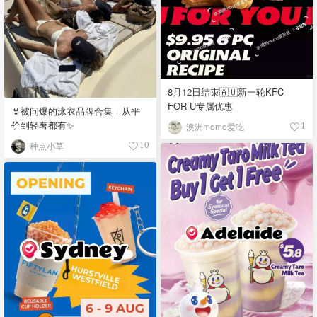
8月12日结束🇦🇺新一轮KFC
FOR U专属优惠
👙被问爆的泳衣品牌合集｜从平
价到轻奢都有✨
澳洲momo爱吃
1
种点小草
10