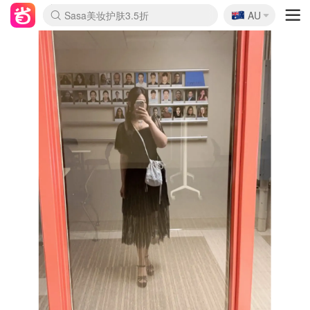
🇦🇺
Sasa美妆护肤3.5折
AU
lululemon折扣上新
SSENSE年中3折
FreshBeauty好价汇总
Cettire降价+叠9折
Farfetch折上8折
WWS Coles超市实拍
viagogo二手票捡漏
Myer清仓1折起
The Outnet奢牌1折起
David Jones 3折起
Flannels大牌1折
Perfumes Club护肤1折
AMIRO返校季6.2折
Oweek抽奖送Airpods
Amazon折扣汇总
eToro入金$200送$50
Amazon数码好物
ICONIC本周7.5折
ThedoubleF高奢地板价
Moose Knuckles 6折
丝芙兰5折起
EUFY官网3.7折起
Selenichast首饰2折
Trip机票酒店促销
YSL送5件彩妆礼
Amazon家居好物
BIGBANG巡演开票
David Jones时尚3折
Amazon美妆护肤
雅漾大喷$8
过敏原检测盒$33
伊索独家赠50ml沐浴露
科颜氏清仓3折
SEALIFE海洋馆门票6折
丝塔芙大白罐$16
订阅Newsletter送香薰
Cult Beauty 6.8折
Harrods圣诞日历2.3折
LN-CC奢牌私促3折
d'Alba空姐喷雾$16
EVE LOM套装逆天2折
Bernardelli独家4折
Adore Beauty 6折起
CT圣诞日历
Mytheresa奢品2.7折
Luxury Escapes 9折
Currentbody美容仪9折
卡诗9折+赠4件礼
MOON Garden Live
ALLSAINTS美衣3折
Roborock扫地机3.7折
Tingo Life水杯$24
Valentino官网5折
CR洗发护发6.3折