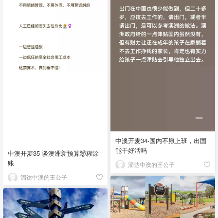
中澳开麦34-国内不愿上班，出国
能干好活吗
中澳开麦35-谈澳洲新预算🤯糊涂
账
溜达中澳的王公子
溜达中澳的王公子