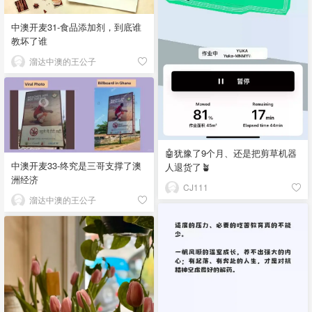
中澳开麦31-食品添加剂，到底谁
教坏了谁
溜达中澳的王公子
🤖犹豫了9个月、还是把剪草机器
中澳开麦33-终究是三哥支撑了澳
人退货了🪴
洲经济
CJ111
溜达中澳的王公子