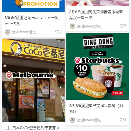
8月8日🇦🇺阿德莱德蜜雪冰城新
品买一送一💜
8/6-8/9🇦🇺悉尼Hurstville五十岚
开业优惠
澳洲momo爱吃
2
澳洲momo爱吃
5
8/6-8/9🇦🇺星巴克10🔪套餐（41
折❗）
澳洲momo爱吃
3
🇦🇺日本CoCo壹番屋终于要开来