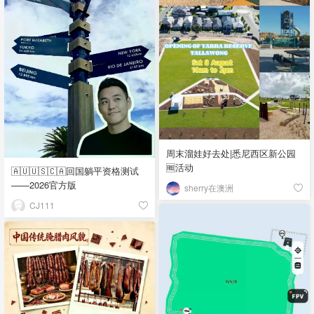
周末溜娃好去处|悉尼西区新公园
🆓活动
🇦🇺🇺🇸🇨🇦回国躺平资格测试
——2026官方版
sherry在澳洲
CJ111