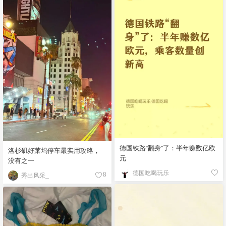
德国铁路“翻身”了：半年赚数亿欧
洛杉矶好莱坞停车最实用攻略，
元
没有之一
德国吃喝玩乐
秀出风采_
8