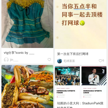
vtg分享*iconic by ___
第一次在下班后打网球
jin___
毛球茶茶
6
珀斯的小意大利：StadiumPark限
时变身五晚