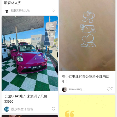
顷森林火灾
德国吃喝玩乐
在小红书纽约办公室给小红书庆
生！
suewang__
7
长城ORA5电车来澳洲了只要
33990
墨尔本生活指南