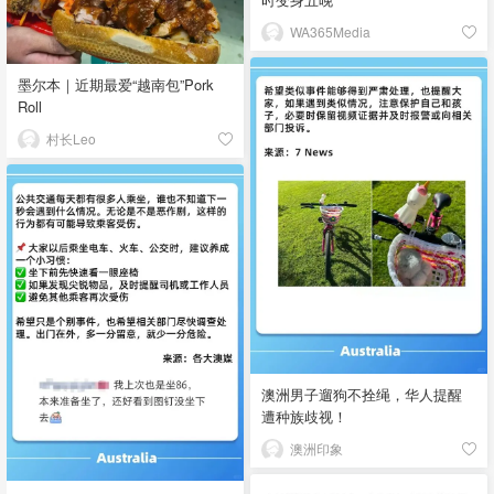
WA365Media
墨尔本｜近期最爱“越南包”Pork
Roll
村长Leo
澳洲男子遛狗不拴绳，华人提醒
遭种族歧视！
澳洲印象