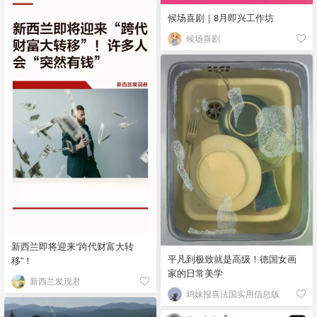
候场喜剧｜8月即兴工作坊
候场喜剧
新西兰即将迎来“跨代财富大转
平凡到极致就是高级！德国女画
移”！
家的日常美学
新西兰发现君
鸡妹报喜法国实用信息版