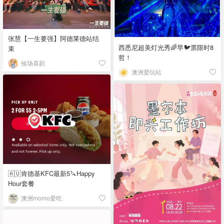
张慧【一生要强】阿德莱德站结
西悉尼超美灯光秀🌈早🐦票限时8
束
哲！
候场喜剧
澳洲爱玩站
🇦🇺肯德基KFC最新5🔪Happy
Hour套餐
澳洲momo爱吃