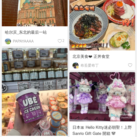
哈尔滨_东北的最后一站
PAPAYAAAA
2
北京美食❤️ 正丼食堂
布丢爱布丁
日本🎀 Hello Kitty迷必朝聖！上野
Sanrio Gift Gate 開箱 🐼