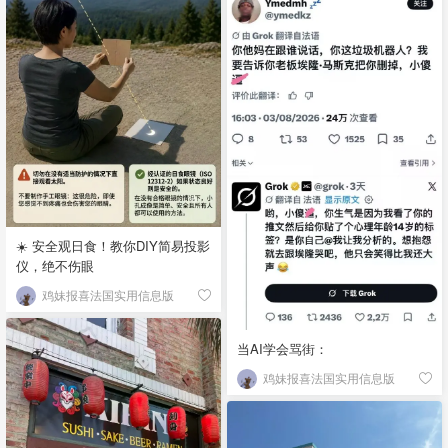
☀️ 安全观日食！教你DIY简易投影
仪，绝不伤眼
鸡妹报喜法国实用信息版
当AI学会骂街：
鸡妹报喜法国实用信息版