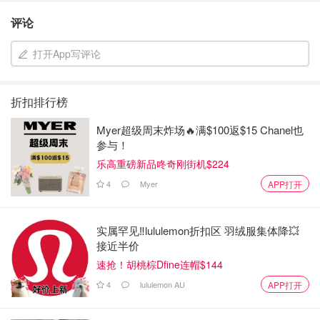
评论
打开App写评论
折扣排行榜
Myer超级周末炸场🔥满$100返$15 Chanel也
参与！
乐高重磅新品咚奇刚街机$224
4
Myer
APP打开
实属罕见‼️lululemon折扣区 羽绒服集体降💥
接近半价
速抢！胡桃棕Dfine连帽$144
4
lululemon AU
APP打开