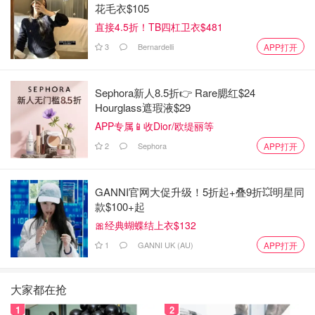
花毛衣$105
直接4.5折！TB四杠卫衣$481
3
Bernardelli
APP打开
Sephora新人8.5折👉 Rare腮红$24
Hourglass遮瑕液$29
APP专属📱收Dior/欧缇丽等
2
Sephora
APP打开
GANNI官网大促升级！5折起+叠9折💥明星同
款$100+起
🎀经典蝴蝶结上衣$132
1
GANNI UK (AU)
APP打开
大家都在抢
1
2