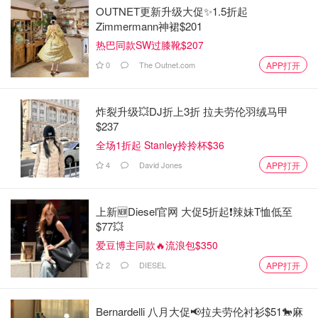
OUTNET更新升级大促✨1.5折起
Zimmermann神裙$201
热巴同款SW过膝靴$207
0
The Outnet.com
APP打开
炸裂升级💥DJ折上3折 拉夫劳伦羽绒马甲
$237
全场1折起 Stanley拎拎杯$36
4
David Jones
APP打开
上新🆕Diesel官网 大促5折起❗️辣妹T恤低至
$77💥
爱豆博主同款🔥流浪包$350
2
DIESEL
APP打开
Bernardelli 八月大促📢拉夫劳伦衬衫$51🐎麻