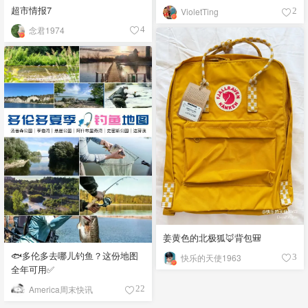
超市情报7
VioletTing
2
念君1974
4
姜黄色的北极狐🦊背包🎒
🐟多伦多去哪儿钓鱼？这份地图
快乐的天使1963
3
全年可用✅
America周末快讯
22