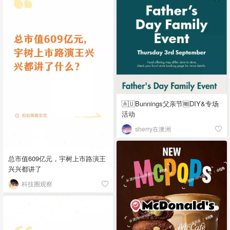
🇦🇺Bunnings父亲节🆓DIY&专场
活动
sherry在澳洲
总市值609亿元，宇树上市路演王
兴兴都讲了
科技圈观察