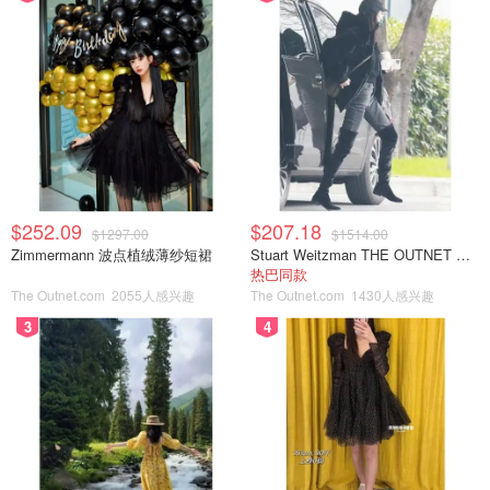
$252.09
$207.18
$1297.00
$1514.00
Zimmermann 波点植绒薄纱短裙
Stuart Weitzman THE OUTNET 麂皮过膝靴 黑色
热巴同款
The Outnet.com
2055人感兴趣
The Outnet.com
1430人感兴趣
3
4