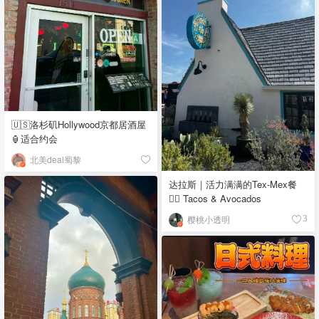
🇺🇸洛杉矶Hollywood京都居酒屋
🏮适合约会
北美deal蜀黎
达拉斯｜活力满满的Tex-Mex餐
👉🏼 Tacos & Avocados
樱桃小透明
3