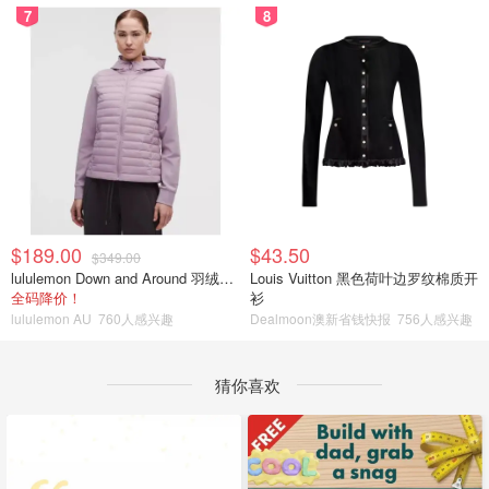
7
8
$189.00
$43.50
$349.00
lululemon Down and Around 羽绒夹克
Louis Vuitton 黑色荷叶边罗纹棉质开
全码降价！
衫
lululemon AU
760人感兴趣
Dealmoon澳新省钱快报
756人感兴趣
猜你喜欢