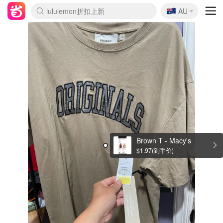
🇦🇺
Sasa美妆护肤3.5折
AU
lululemon折扣上新
SSENSE年中2.5折
FreshBeauty好价汇总
Cettire降价+叠9折
WWS Coles超市实拍
viagogo二手票捡漏
Myer超级周末
The Outnet奢牌1折起
David Jones 3折起
Flannels大牌1折
Perfumes Club护肤1折
AMIRO面罩$251
Amazon折扣汇总
eToro入金$200送$50
Amazon数码好物
ICONIC本周7.5折
ThedoubleF高奢地板价
Moose Knuckles 6折
丝芙兰5折起
EUFY摄像头$98
Selenichast首饰2折
Trip机票酒店促销
YSL送5件彩妆礼
Amazon家居好物
Amazon美妆护肤
雅漾大喷$8
过敏原检测盒$33
伊索独家赠50ml沐浴露
科颜氏高保湿面霜$29
SEALIFE海洋馆门票6折
丝塔芙大白罐$16
订阅Newsletter送香薰
Cult Beauty 6.8折
Harrods圣诞日历$525
LN-CC奢牌私促3折
d'Alba空姐喷雾$16
EVE LOM套装£56
Bernardelli独家4折
Adore Beauty 6折起
CT圣诞日历
Mytheresa奢品2.7折
Luxury Escapes 9折
Currentbody美容仪$881
MOON Garden Live
Roborock扫地机$649
Tingo Life水杯$24
Valentino官网5折
CR洗护套装$23
修丽可4件套$159
Myer彩妆2件7折
GANNI官网4.5折
Stylevana韩妆4折
Tessabit高奢8.5折
OGX洗发水$11
Amazon阿德莱德次日达
卡诗8.5折+赠礼
Philips Hue灯具8折
Brown T - Macy's
$1.97(到手价)