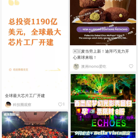
🇦🇺麦当劳上新！迪拜巧克力开
心果球来啦！
澳洲momo爱吃
全球最大芯片工厂开建
科技圈观察
1