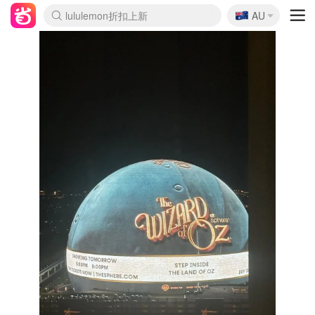
🇦🇺
lululemon折扣上新
AU
Sasa美妆护肤3.5折
SSENSE年中2.5折
FreshBeauty好价汇总
Cettire降价+叠9折
WWS Coles超市实拍
viagogo二手票捡漏
Myer超级周末
The Outnet奢牌1折起
David Jones 3折起
Flannels大牌1折
Perfumes Club护肤1折
AMIRO面罩$251
Amazon折扣汇总
eToro入金$200送$50
Amazon数码好物
ICONIC本周7.5折
ThedoubleF高奢地板价
Moose Knuckles 6折
丝芙兰5折起
EUFY摄像头$98
Selenichast首饰2折
Trip机票酒店促销
YSL送5件彩妆礼
Amazon家居好物
Amazon美妆护肤
雅漾大喷$8
过敏原检测盒$33
伊索独家赠50ml沐浴露
科颜氏高保湿面霜$29
SEALIFE海洋馆门票6折
丝塔芙大白罐$16
订阅Newsletter送香薰
Cult Beauty 6.8折
Harrods圣诞日历$525
LN-CC奢牌私促3折
d'Alba空姐喷雾$16
EVE LOM套装£56
Bernardelli独家4折
Adore Beauty 6折起
CT圣诞日历
Mytheresa奢品2.7折
Luxury Escapes 9折
Currentbody美容仪$881
MOON Garden Live
Roborock扫地机$649
Tingo Life水杯$24
Valentino官网5折
CR洗护套装$23
修丽可4件套$159
Myer彩妆2件7折
GANNI官网4.5折
Stylevana韩妆4折
Tessabit高奢8.5折
OGX洗发水$11
Amazon阿德莱德次日达
卡诗8.5折+赠礼
Philips Hue灯具8折