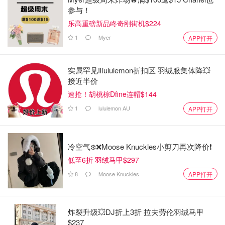
参与！
乐高重磅新品咚奇刚街机$224
1
Myer
APP打开
实属罕见‼️lululemon折扣区 羽绒服集体降💥
接近半价
速抢！胡桃棕Dfine连帽$144
1
lululemon AU
APP打开
冷空气❄️❌️Moose Knuckles小剪刀再次降价❗️
低至6折 羽绒马甲$297
8
Moose Knuckles
APP打开
炸裂升级💥DJ折上3折 拉夫劳伦羽绒马甲
$237