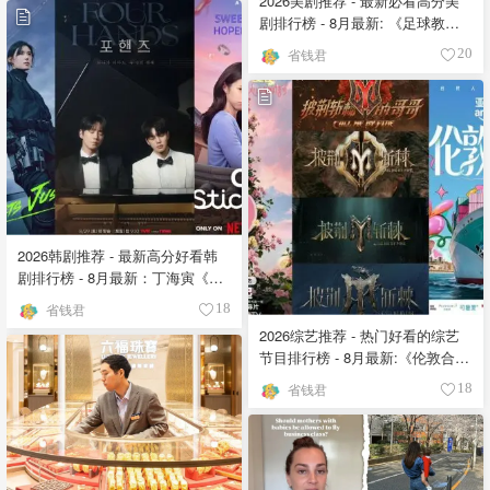
2026美剧推荐 - 最新必看高分美
剧排行榜 - 8月最新: 《​​足球教练
》第四季回归！
省钱君
20
2026韩剧推荐 - 最新高分好看韩
剧排行榜 - 8月最新：丁海寅《我
的荒糖恋爱 》上线❣️
省钱君
18
2026综艺推荐 - 热门好看的综艺
节目排行榜 - 8月最新:《​​伦敦合伙
人》回归啦
省钱君
18