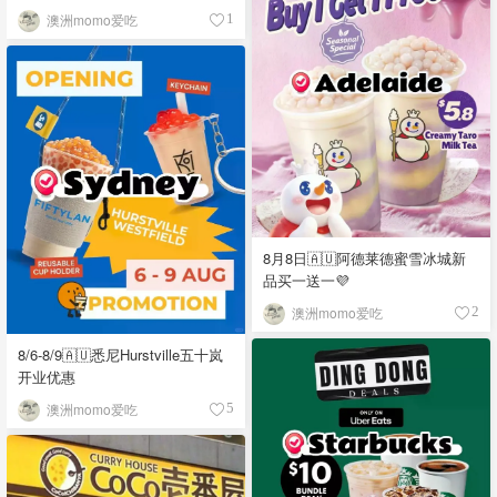
澳洲momo爱吃
1
8月8日🇦🇺阿德莱德蜜雪冰城新
品买一送一💜
澳洲momo爱吃
2
8/6-8/9🇦🇺悉尼Hurstville五十岚
开业优惠
澳洲momo爱吃
5