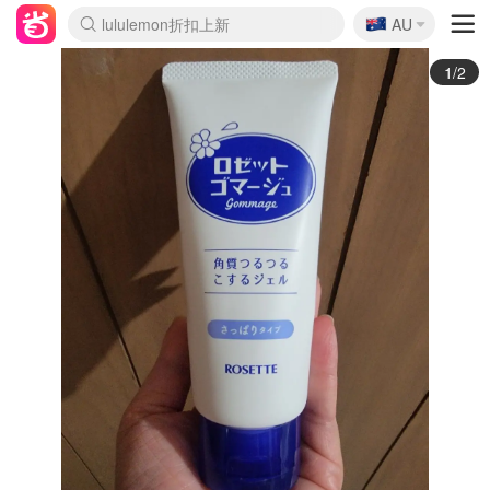
🇦🇺
Sasa美妆护肤3.5折
AU
lululemon折扣上新
SSENSE年中3折
FreshBeauty好价汇总
Cettire降价+叠9折
Farfetch折上8折
WWS Coles超市实拍
viagogo二手票捡漏
Myer清仓1折起
The Outnet奢牌1折起
David Jones 3折起
Flannels大牌1折
Perfumes Club护肤1折
AMIRO返校季6.2折
Oweek抽奖送Airpods
Amazon折扣汇总
eToro入金$200送$50
Amazon数码好物
ICONIC本周7.5折
ThedoubleF高奢地板价
Moose Knuckles 6折
丝芙兰5折起
EUFY官网3.7折起
Selenichast首饰2折
Trip机票酒店促销
YSL送5件彩妆礼
Amazon家居好物
BIGBANG巡演开票
David Jones时尚3折
Amazon美妆护肤
雅漾大喷$8
过敏原检测盒$33
伊索独家赠50ml沐浴露
科颜氏清仓3折
SEALIFE海洋馆门票6折
丝塔芙大白罐$16
订阅Newsletter送香薰
Cult Beauty 6.8折
Harrods圣诞日历2.3折
LN-CC奢牌私促3折
d'Alba空姐喷雾$16
EVE LOM套装逆天2折
Bernardelli独家4折
Adore Beauty 6折起
CT圣诞日历
Mytheresa奢品2.7折
Luxury Escapes 9折
Currentbody美容仪9折
MOON Garden Live
ALLSAINTS美衣3折
Roborock扫地机3.7折
Tingo Life水杯$24
Valentino官网5折
CR洗发护发6.3折
2/2