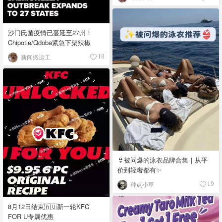
沙门氏菌疫情已蔓延至27州！
Chipotle/Qdoba紧急下架辣椒
新闻搬运工
18
👙被问爆的泳衣品牌合集｜从平
价到轻奢都有✨
种点小草
19
8月12日结束🇦🇺新一轮KFC
FOR U专属优惠