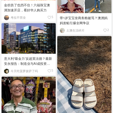
金价跌了也挡不住！六福珠宝澳
洲加速开店，看好华人购买力
考拉不营业
带1岁宝宝坐商务舱被骂？澳洲妈
5
妈发帖引爆全网争议
土澳生活碎片
2
意大利“吸金力”反超英法德？最新
安永报告：制造业与AI成投资新
宠！
今天吃菠萝披萨了吗
5