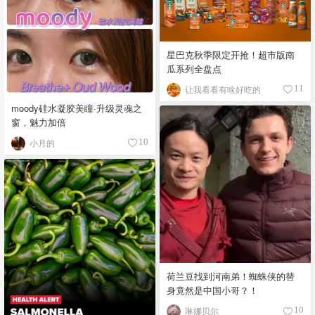
星巴克秋季限定开抢！超市版南
瓜系列全盘点
让我看看有啥好吃的
11
moody硅水凝胶美瞳·升级灵魂之
窗，魅力加倍
小月的
10
荷兰豆找到河南弟！蜘蛛侠的替
身竟然是中国小哥？！
琳娜贝尔
10