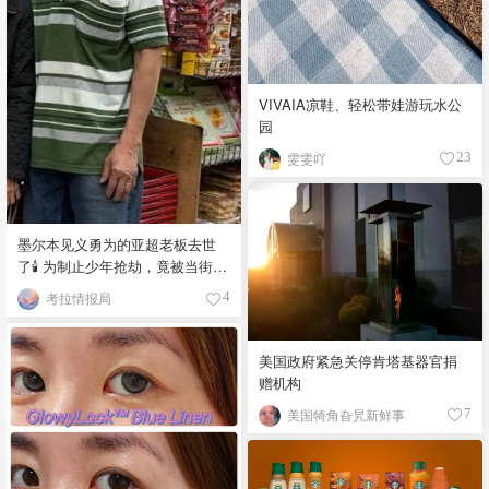
VIVAIA凉鞋、轻松带娃游玩水公
园
雯雯吖
23
墨尔本见义勇为的亚超老板去世
了🕯️ 为制止少年抢劫，竟被当街围
殴致死！
考拉情报局
4
美国政府紧急关停肯塔基器官捐
赠机构
美国犄角旮旯新鲜事
7