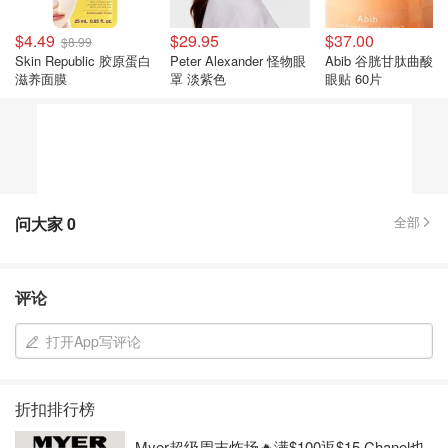
$4.49
$29.95
$37.00
$8.99
Skin Republic 胶原蛋白
Peter Alexander 怪物眼
Abib 谷胱甘肽曲酸
滋养面膜
罩 淡紫色
眼贴 60片
问大家
0
全部
评论
打开App写评论
折扣排行榜
Myer超级周末炸场🔥满$100返$15 Chanel也