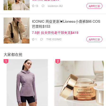
13
lululemon AU
APP打开
ICONIC 周促更新💓Lioness小鹿裤$66 COS
芭蕾鞋$153
7.5折 拉夫劳伦老干部夹克$419
1
THE ICONIC
APP打开
大家都在抢
1
2