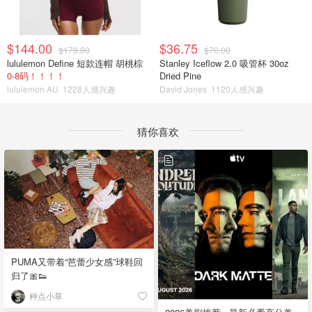
$144.00
$36.75
$179.00
$70.00
lululemon Define 短款连帽 胡桃棕
Stanley Iceflow 2.0 吸管杯 30oz
0-8码！！！！
Dried Pine
lululemon AU
1228人感兴趣
David Jones
1120人感兴趣
猜你喜欢
PUMA又带着“芭蕾少女感”球鞋回
归了🎀👟
种点小草