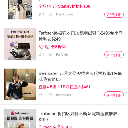
全场1折起 Stanley拎拎杯$36
4
David Jones
APP打开
Farfetch终极狂欢💥加鹅羽绒背心$496🐎小马
标毛衣$249
3折起+叠8折😱
4
Farfetch
APP打开
Bernardelli 八月大促📢拉夫劳伦衬衫$51🐎麻
花毛衣$105
直接4.5折！TB四杠卫衣$481
3
Bernardelli
APP打开
lululemon 折扣区好价不断💫淀粉蓝皮肤衣
$199
Curved 磁吸包$69