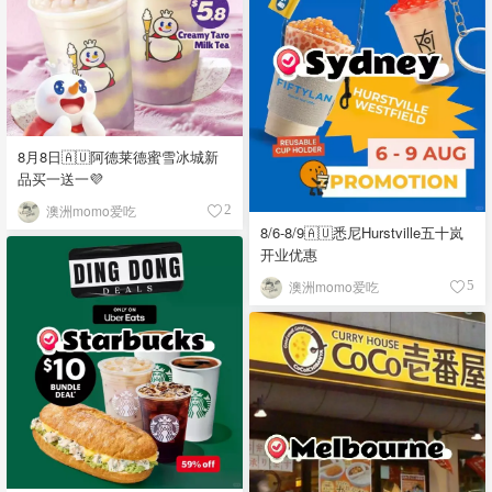
8月8日🇦🇺阿德莱德蜜雪冰城新
品买一送一💜
澳洲momo爱吃
2
8/6-8/9🇦🇺悉尼Hurstville五十岚
开业优惠
澳洲momo爱吃
5