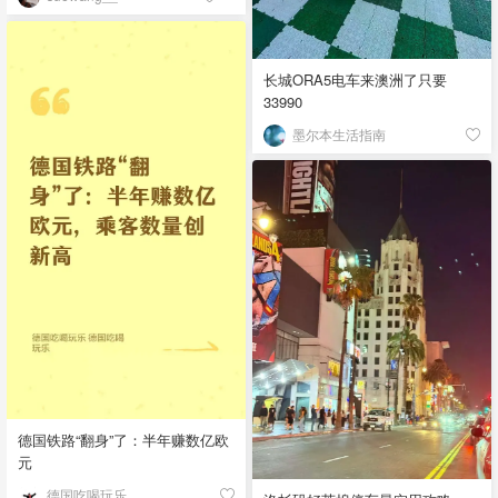
长城ORA5电车来澳洲了只要
33990
墨尔本生活指南
德国铁路“翻身”了：半年赚数亿欧
元
德国吃喝玩乐