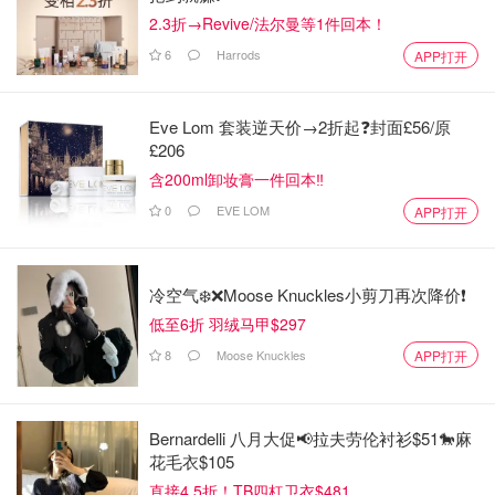
2.3折→Revive/法尔曼等1件回本！
6
Harrods
APP打开
Eve Lom 套装逆天价→2折起❓封面£56/原
£206
含200ml卸妆膏一件回本‼️
0
EVE LOM
APP打开
冷空气❄️❌️Moose Knuckles小剪刀再次降价❗️
低至6折 羽绒马甲$297
8
Moose Knuckles
APP打开
Bernardelli 八月大促📢拉夫劳伦衬衫$51🐎麻
花毛衣$105
直接4.5折！TB四杠卫衣$481