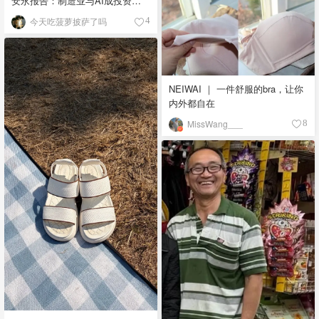
安永报告：制造业与AI成投资新
宠！
今天吃菠萝披萨了吗
4
NEIWAI ｜ 一件舒服的bra，让你
内外都自在
MissWang___
8