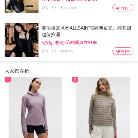
3
Bernardelli
APP打开
英伦摇滚风😎ALLSAINTS经典皮衣、碎花裙
超值捡漏
4折起+叠8折💥酷飒风衣$199
0
AllSaints
APP打开
大家都在抢
1
2