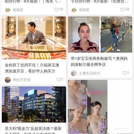
剧排行榜 - 8月最新：丁海寅《我
节目排行榜 - 8月最新:《​​伦敦合伙
的荒糖恋爱 》上线❣️
人》回归啦
省钱君
省钱君
18
18
带1岁宝宝坐商务舱被骂？澳洲妈
妈发帖引爆全网争议
金价跌了也挡不住！六福珠宝澳
洲加速开店，看好华人购买力
土澳生活碎片
1
考拉不营业
5
意大利“吸金力”反超英法德？最新