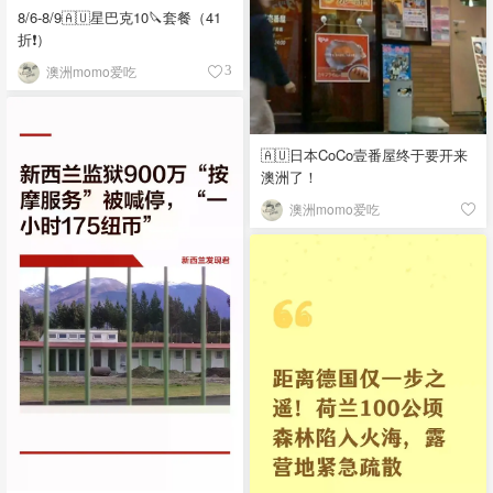
8/6-8/9🇦🇺星巴克10🔪套餐（41
折❗）
澳洲momo爱吃
3
🇦🇺日本CoCo壹番屋终于要开来
澳洲了！
澳洲momo爱吃