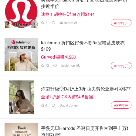
接近半价
速抢！胡桃棕Dfine连帽$144
1
lululemon AU
APP打开
lululemon 折扣区好价不断💫淀粉蓝皮肤衣
$199
Curved 磁吸包$69
13
lululemon AU
APP打开
炸裂升级💥DJ折上3折 拉夫劳伦亚麻衬衫$77
全场1折起 CK内裤$4.5捡漏
4
David Jones
APP打开
手慢无💥Harrods 圣诞日历开售🚨到手上万❗️
抢到就赚❗️