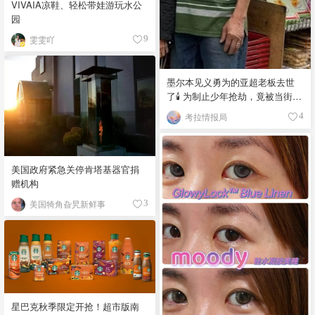
VIVAIA凉鞋、轻松带娃游玩水公
园
雯雯吖
9
墨尔本见义勇为的亚超老板去世
了🕯️ 为制止少年抢劫，竟被当街围
殴致死！
考拉情报局
4
美国政府紧急关停肯塔基器官捐
赠机构
美国犄角旮旯新鲜事
3
星巴克秋季限定开抢！超市版南