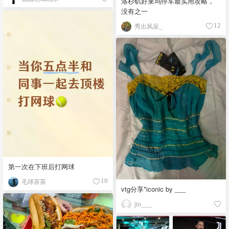
洛杉矶好莱坞停车最实用攻略，
没有之一
秀出风采_
12
第一次在下班后打网球
毛球茶茶
10
vtg分享*iconic by ___
jin___