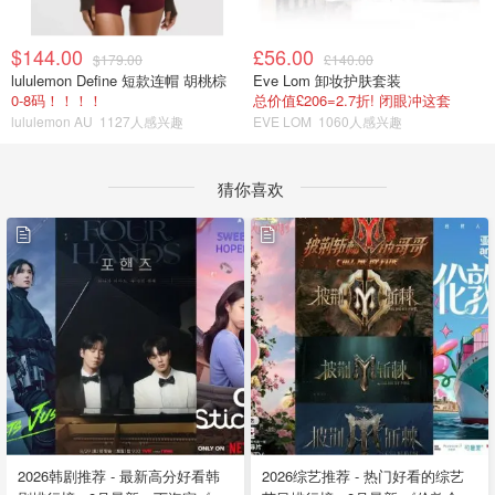
$144.00
£56.00
$179.00
£140.00
lululemon Define 短款连帽 胡桃棕
Eve Lom 卸妆护肤套装
0-8码！！！！
总价值£206=2.7折! 闭眼冲这套
lululemon AU
1127人感兴趣
EVE LOM
1060人感兴趣
猜你喜欢
2026韩剧推荐 - 最新高分好看韩
2026综艺推荐 - 热门好看的综艺