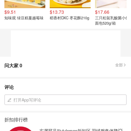
$9.51
$13.73
$17.66
知味观 绿豆糕蔓越莓味
稻香村DXC 枣花酥210g
三只松鼠乳酸菌小伴
面包520g/箱
问大家
0
全部
评论
打开App写评论
折扣排行榜
实属罕见‼️lululemon折扣区 羽绒服集体降💥