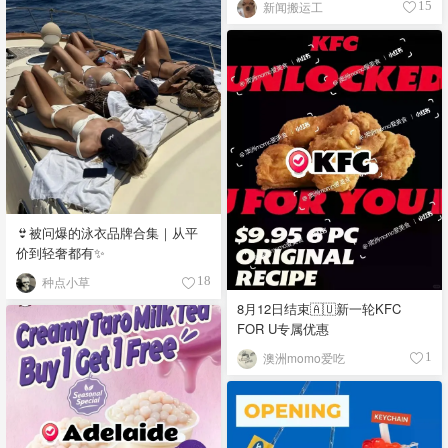
新闻搬运工
15
👙被问爆的泳衣品牌合集｜从平
价到轻奢都有✨
种点小草
18
8月12日结束🇦🇺新一轮KFC
FOR U专属优惠
澳洲momo爱吃
1