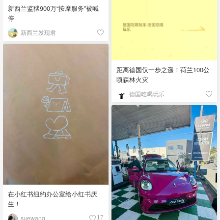
新西兰监狱900万“按摩服务”被喊
停
新西兰发现君
距离德国仅一步之遥！荷兰100公
顷森林火灾
德国吃喝玩乐
在小红书纽约办公室给小红书庆
生！
suewang__
17