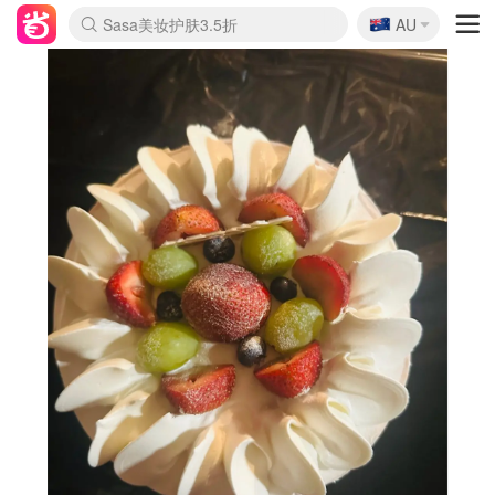
🇦🇺
Sasa美妆护肤3.5折
AU
lululemon折扣上新
SSENSE年中3折
FreshBeauty好价汇总
Cettire降价+叠9折
Farfetch折上8折
WWS Coles超市实拍
viagogo二手票捡漏
Myer清仓1折起
The Outnet奢牌1折起
David Jones 3折起
Flannels大牌1折
Perfumes Club护肤1折
AMIRO返校季6.2折
Oweek抽奖送Airpods
Amazon折扣汇总
eToro入金$200送$50
Amazon数码好物
ICONIC本周7.5折
ThedoubleF高奢地板价
Moose Knuckles 6折
丝芙兰5折起
EUFY官网3.7折起
Selenichast首饰2折
Trip机票酒店促销
YSL送5件彩妆礼
Amazon家居好物
BIGBANG巡演开票
David Jones时尚3折
Amazon美妆护肤
雅漾大喷$8
过敏原检测盒$33
伊索独家赠50ml沐浴露
科颜氏清仓3折
SEALIFE海洋馆门票6折
丝塔芙大白罐$16
订阅Newsletter送香薰
Cult Beauty 6.8折
Harrods圣诞日历2.3折
LN-CC奢牌私促3折
d'Alba空姐喷雾$16
EVE LOM套装逆天2折
Bernardelli独家4折
Adore Beauty 6折起
CT圣诞日历
Mytheresa奢品2.7折
Luxury Escapes 9折
Currentbody美容仪9折
MOON Garden Live
ALLSAINTS美衣3折
Roborock扫地机3.7折
Tingo Life水杯$24
Valentino官网5折
CR洗发护发6.3折