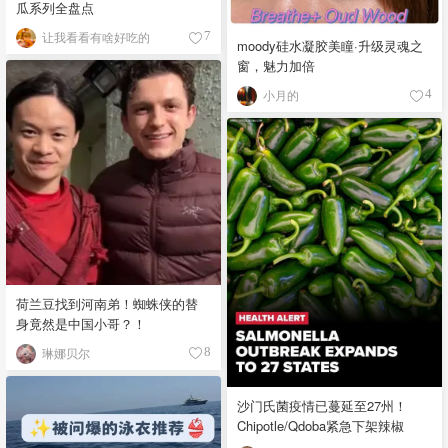
瓜系列全盘点
让我看看有啥好吃的
7
moody硅水凝胶美瞳·升级灵魂之
窗，魅力加倍
小月的
4
荷兰豆找到河南弟！蜘蛛侠的替
身竟然是中国小哥？！
琳娜贝尔
8
沙门氏菌疫情已蔓延至27州！
Chipotle/Qdoba紧急下架辣椒