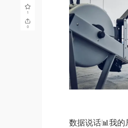
1
0
数据说话📊我的