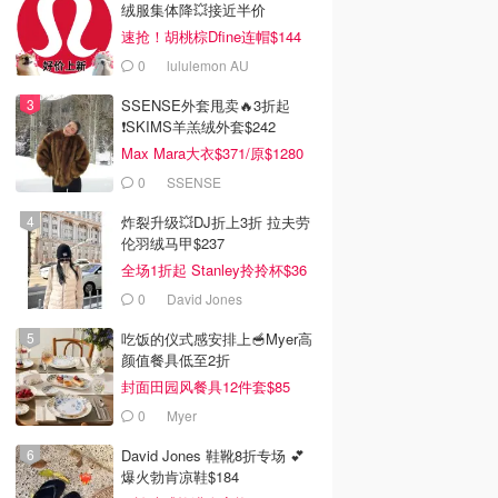
绒服集体降💥接近半价
速抢！胡桃棕Dfine连帽$144
0
lululemon AU
SSENSE外套甩卖🔥3折起
❗SKIMS羊羔绒外套$242
Max Mara大衣$371/原$1280
0
SSENSE
炸裂升级💥DJ折上3折 拉夫劳
伦羽绒马甲$237
全场1折起 Stanley拎拎杯$36
0
David Jones
吃饭的仪式感安排上🥣Myer高
颜值餐具低至2折
封面田园风餐具12件套$85
0
Myer
David Jones 鞋靴8折专场 💕
爆火勃肯凉鞋$184