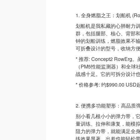
1. 全身燃脂之王：划船机 (Rowi
划船机是我私藏的心肺耐力训
群，包括腿部、核心、背部和
钟的划船训练，燃脂效果不
可折叠设计的型号，收纳方便
* 推荐: Concept2 R
（PM5性能监测器）和全球
战感十足。它的可拆分设计
* 价格参考: 约$990.00 US
2. 便携多功能塑形：高品质弹力带套装
别小看几根小小的弹力带，
量训练、拉伸和康复，能模
阻力的弹力带，就能满足全
练效果显著。出差也能轻松