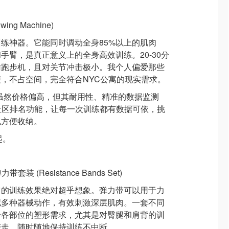
ng Machine)
练神器。它能同时调动全身85%以上的肌肉
手臂，是真正意义上的全身高效训练。20-30分
输跑步机，且对关节冲击极小。我个人偏爱那些
，不占空间，完全符合NYC公寓的现实需求。
owErg。虽然价格偏高，但其耐用性、精准的数据监测
社区排名功能，让每一次训练都有数据可依，挑
也方便收纳。
D起。
 (Resistance Bands Set)
它的训练效果绝对超乎想象。弹力带可以用于力
拟多种器械动作，有效刺激深层肌肉。一套不同
身各部位的塑形需求，尤其是对臀腿和肩背的训
带走，随时随地保持训练不中断。