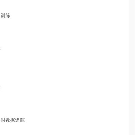
复训练
性
脂
实时数据追踪