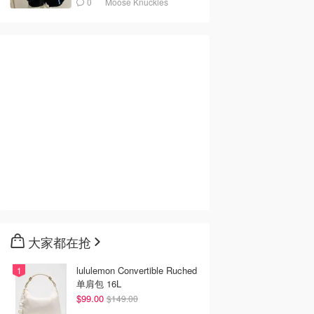
0
Moose Knuckles
大家都在抢
lululemon Convertible Ruched
单肩包 16L
$99.00
$149.00