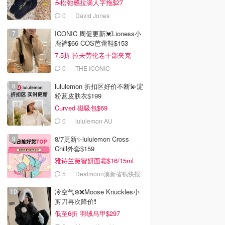
☕松弛感拉满人字拖$27
0
David Jones
ICONIC 周促更新💓Lioness小
鹿裤$66 COS芭蕾鞋$153
7.5折 拉夫劳伦老干部夹克
$419
0
THE ICONIC
lululemon 折扣区好价不断💫淀
粉蓝皮肤衣$199
Curved 磁吸包$69
0
lululemon AU
8/7更新✨lululemon Cross
Chill外套$159
雅诗兰黛智妍面霜$16/15ml
5
Dealmoon澳新省钱快报
冷空气❄️❌️Moose Knuckles小
剪刀再次降价❗️
低至6折 羽绒马甲$297