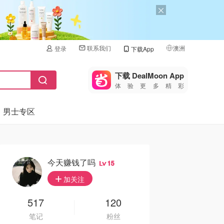
联系我们
澳洲
登录
下载App
🇺🇸
美国
下载 DealMoon App
体验更多精彩
🇨🇳
中国
男士专区
🇨🇦
加拿大
🇬🇧
英国
🇩🇪
德国
今天赚钱了吗
15
🇫🇷
加关注
法国
🇮🇹
517
120
意大利
笔记
粉丝
🇦🇺
澳洲