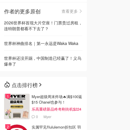
作者的更多原创
查看更多
🇳🇿
新西兰
2026世界杯首现大片空座！门票贵过房租，
连特朗普都看不下去了？
世界杯神曲排名｜第一永远是Waka Waka
世界杯还没开踢，中国制造已经赢了！义乌
爆单了
点击排行榜
Myer超级周末炸场🔥满$100返
$15 Chanel也参与！
乐高重磅新品咚奇刚街机$224
0
Myer
实属罕见‼️lululemon折扣区 羽