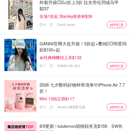
炸裂升级💥DJ折上3折 拉夫劳伦羽绒马甲
$237
全场1折起 Stanley拎拎杯$36
4
David Jones
APP打开
GANNI官网大促升级！5折起+叠9折💥明星同
款$100+起
🎀经典蝴蝶结上衣$132
1
GANNI UK (AU)
APP打开
2026 七夕数码好物种草清单🩷iPhone Air 7.7
折！
Mini 13拍立得$117
0
Amazon澳洲亚马逊
APP打开
8/9更新✨lululemon胡桃棕夹克$159、SW长