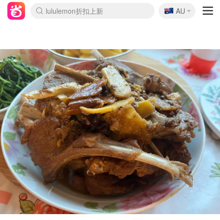
🇦🇺
Sasa美妆护肤3.5折
AU
lululemon折扣上新
SSENSE年中2.5折
FreshBeauty好价汇总
Cettire降价+叠9折
WWS Coles超市实拍
viagogo二手票捡漏
Myer超级周末
The Outnet奢牌1折起
David Jones 3折起
Flannels大牌1折
Perfumes Club护肤1折
AMIRO面罩$251
Amazon折扣汇总
eToro入金$200送$50
Amazon数码好物
ICONIC本周7.5折
ThedoubleF高奢地板价
Moose Knuckles 6折
丝芙兰5折起
EUFY摄像头$98
Selenichast首饰2折
Trip机票酒店促销
YSL送5件彩妆礼
Amazon家居好物
Amazon美妆护肤
雅漾大喷$8
过敏原检测盒$33
伊索独家赠50ml沐浴露
科颜氏高保湿面霜$29
SEALIFE海洋馆门票6折
丝塔芙大白罐$16
订阅Newsletter送香薰
Cult Beauty 6.8折
Harrods圣诞日历$525
LN-CC奢牌私促3折
d'Alba空姐喷雾$16
EVE LOM套装£56
Bernardelli独家4折
Adore Beauty 6折起
CT圣诞日历
Mytheresa奢品2.7折
Luxury Escapes 9折
Currentbody美容仪$881
MOON Garden Live
Roborock扫地机$649
Tingo Life水杯$24
Valentino官网5折
CR洗护套装$23
修丽可4件套$159
Myer彩妆2件7折
GANNI官网4.5折
Stylevana韩妆4折
Tessabit高奢8.5折
OGX洗发水$11
Amazon阿德莱德次日达
卡诗8.5折+赠礼
Philips Hue灯具8折