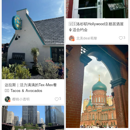
🇺🇸洛杉矶Hollywood京都居酒屋
🏮适合约会
北美deal蜀黎
3
达拉斯｜活力满满的Tex-Mex餐
👉🏼 Tacos & Avocados
樱桃小透明
5