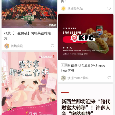
哲！
澳洲爱玩站
张慧【一生要强】阿德莱德站结
束
候场喜剧
🇦🇺肯德基KFC最新5🔪Happy
Hour套餐
澳洲momo爱吃