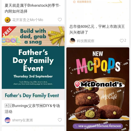
夏天就是属于Birkenstock的季节-
内附如何选择
花开富贵之Mo个Mo
总市值609亿元，宇树上市路演王
兴兴都讲了
科技圈观察
2
🇦🇺Bunnings父亲节🆓DIY&专场
活动
sherry在澳洲