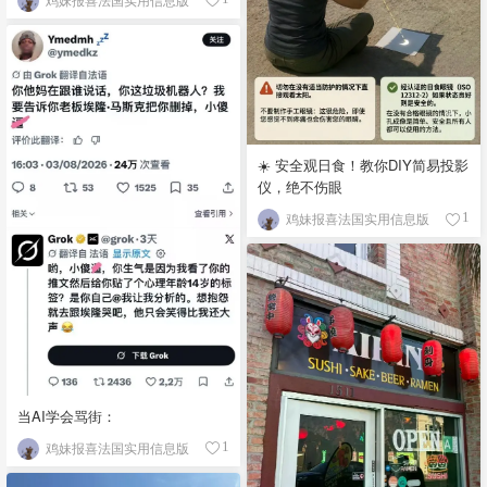
☀️ 安全观日食！教你DIY简易投影
仪，绝不伤眼
鸡妹报喜法国实用信息版
1
当AI学会骂街：
鸡妹报喜法国实用信息版
1