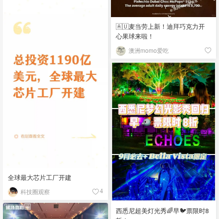
🇦🇺麦当劳上新！迪拜巧克力开
心果球来啦！
澳洲momo爱吃
全球最大芯片工厂开建
科技圈观察
4
西悉尼超美灯光秀🌈早🐦票限时8