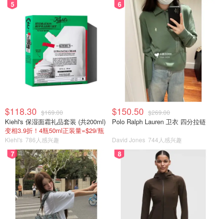
5
6
$118.30
$150.50
$169.00
$269.00
Kiehl's 保湿面霜礼品套装 (共200ml)
Polo Ralph Lauren 卫衣 四分拉链
变相3.9折！4瓶50ml正装量=$29/瓶
Kiehl's
786人感兴趣
David Jones
744人感兴趣
7
8