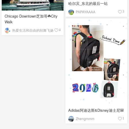
哈尔滨_东北的最后一站
PAPAYAAAA
3
Chicago Downtown芝加哥☘️City
Walk
热爱生活和自由的轻舞飞扬
4
Adidas阿迪达斯&Disney迪士尼🎒
Zhengmmm
1