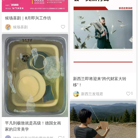
候场喜剧｜8月即兴工作坊
候场喜剧
新西兰即将迎来“跨代财富大转
移”！
新西兰发现君
1
平凡到极致就是高级！德国女画
家的日常美学
鸡妹报喜法国实用信息版
1