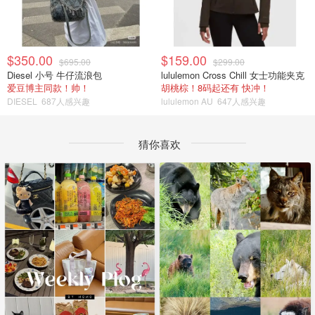
$350.00
$159.00
$695.00
$299.00
Diesel 小号 牛仔流浪包
lululemon Cross Chill 女士功能夹克
爱豆博主同款！帅！
胡桃棕！8码起还有 快冲！
DIESEL
687人感兴趣
lululemon AU
647人感兴趣
猜你喜欢