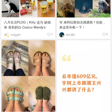
八月生活PLOG｜Kitty·盒马·缺德
🐻 来阿拉斯加没偶遇熊？别急，
舅·茉莉奶白·Costco·Wendy's
来这里补救一下！
maggie
abc個c
1
9