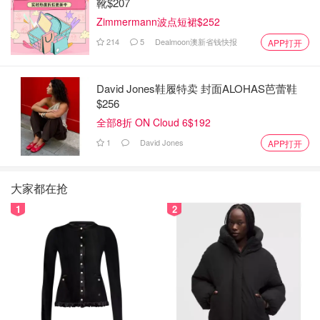
靴$207
Zimmermann波点短裙$252
214
5
Dealmoon澳新省钱快报
APP打开
David Jones鞋履特卖 封面ALOHAS芭蕾鞋
$256
全部8折 ON Cloud 6$192
1
David Jones
APP打开
大家都在抢
1
2