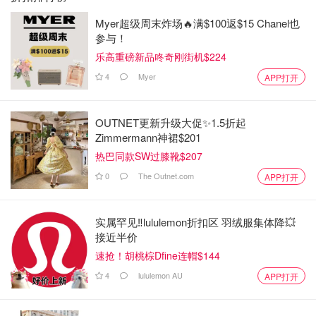
Myer超级周末炸场🔥满$100返$15 Chanel也
参与！
乐高重磅新品咚奇刚街机$224
4
Myer
APP打开
OUTNET更新升级大促✨1.5折起
Zimmermann神裙$201
热巴同款SW过膝靴$207
0
The Outnet.com
APP打开
实属罕见‼️lululemon折扣区 羽绒服集体降💥
接近半价
速抢！胡桃棕Dfine连帽$144
4
lululemon AU
APP打开