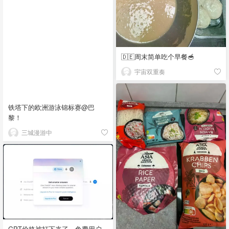
🇩🇪周末简单吃个早餐🥣
宇宙双重奏
铁塔下的欧洲游泳锦标赛@巴
黎！
三城漫游中
GPT价格被打下来了，免费用户