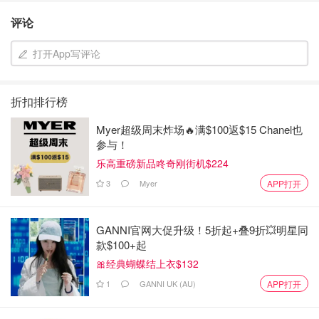
评论
打开App写评论
折扣排行榜
Myer超级周末炸场🔥满$100返$15 Chanel也
参与！
乐高重磅新品咚奇刚街机$224
3
Myer
APP打开
GANNI官网大促升级！5折起+叠9折💥明星同
款$100+起
🎀经典蝴蝶结上衣$132
1
GANNI UK (AU)
APP打开