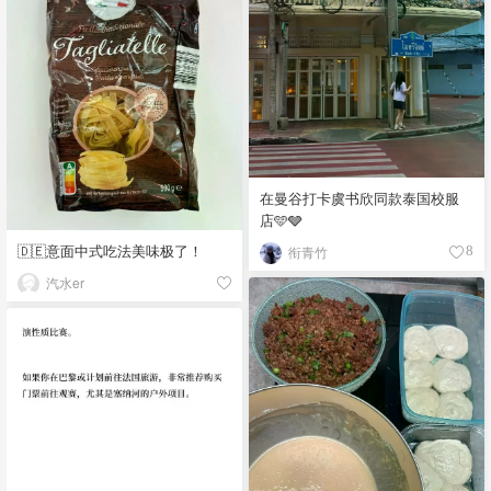
在曼谷打卡虞书欣同款泰国校服
店🩵🩶
🇩🇪意面中式吃法美味极了！
衔青竹
8
汽水er