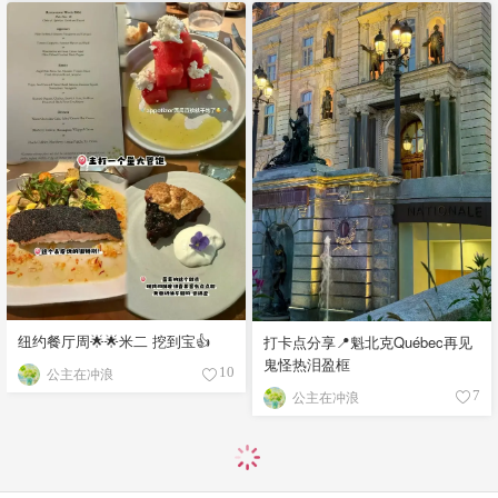
纽约餐厅周🌟🌟米二 挖到宝👍
打卡点分享📍魁北克Québec再见
鬼怪热泪盈框
公主在冲浪
10
公主在冲浪
7