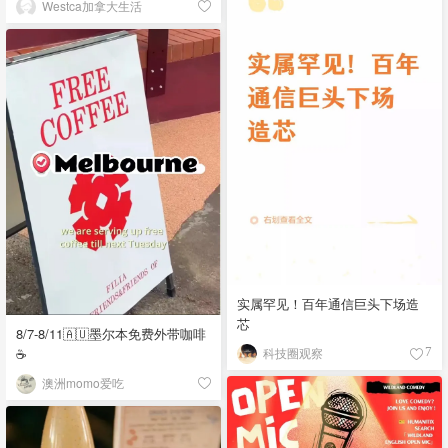
Westca加拿大生活
实属罕见！百年通信巨头下场造
芯
8/7-8/11🇦🇺墨尔本免费外带咖啡
☕
科技圈观察
7
澳洲momo爱吃