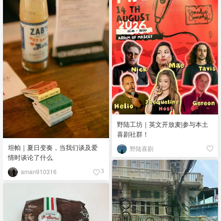
野陆工坊｜英文开放麦|参与本土
喜剧社群！
坦帕｜夏日变奏，当我们谈及爱
野陆喜剧
情时谈论了什么
aman910316
3