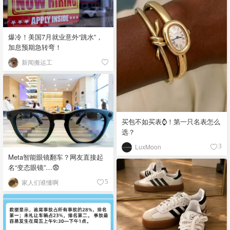
爆冷！美国7月就业意外“跳水”，
加息预期急转弯！
新闻搬运工
买包不如买表⌚️！第一只名表怎么
选？
LuxMoon
3
Meta智能眼镜翻车？网友直接起
名“变态眼镜”…😨
家人们谁懂啊
5