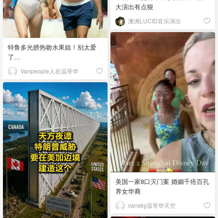
大演出有点狠
澳洲LUCID音乐演出
特鲁多光膀热吻水果姐！别太爱
了…
Vanpeople人在温哥华
美国一家8口灭门案 婚姻千疮百孔
养女华裔
vansky温哥华天空