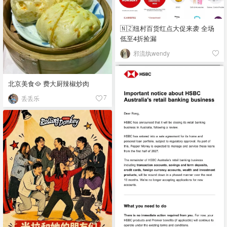
🇳🇿纽村百货红点大促来袭 全场
低至4折捡漏
邪流纨wendy
北京美食🥘 费大厨辣椒炒肉
丢丢乐
7