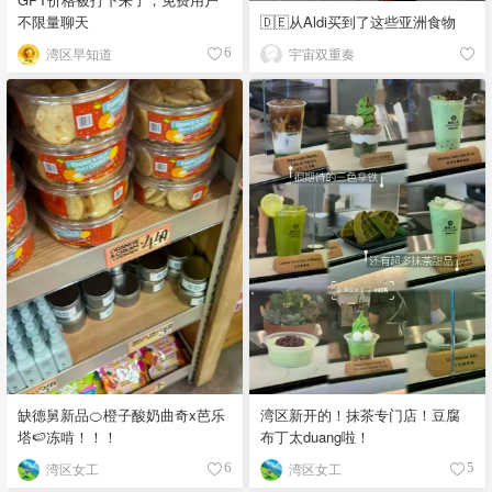
不限量聊天
🇩🇪从Aldi买到了这些亚洲食物
湾区早知道
宇宙双重奏
6
缺德舅新品🍊橙子酸奶曲奇x芭乐
湾区新开的！抹茶专门店！豆腐
塔🍉冻啃！！！
布丁太duang啦！
湾区女工
湾区女工
6
5