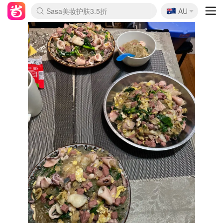
🇦🇺
Sasa美妆护肤3.5折
AU
lululemon折扣上新
SSENSE年中3折
FreshBeauty好价汇总
Cettire降价+叠9折
WWS Coles超市实拍
viagogo二手票捡漏
Myer超级周末1折
The Outnet奢牌1折起
David Jones 3折起
Flannels大牌1折
Perfumes Club护肤1折
AMIRO返校季6.2折
Amazon折扣汇总
eToro入金$200送$50
Amazon数码好物
ICONIC本周7.5折
ThedoubleF高奢地板价
Moose Knuckles 6折
丝芙兰5折起
EUFY官网3.7折起
Selenichast首饰2折
Trip机票酒店促销
YSL送5件彩妆礼
Amazon家居好物
Amazon美妆护肤
雅漾大喷$8
过敏原检测盒$33
伊索独家赠50ml沐浴露
科颜氏清仓3折
SEALIFE海洋馆门票6折
丝塔芙大白罐$16
订阅Newsletter送香薰
Cult Beauty 6.8折
Harrods圣诞日历2.3折
LN-CC奢牌私促3折
d'Alba空姐喷雾$16
EVE LOM套装逆天2折
Bernardelli独家4折
Adore Beauty 6折起
CT圣诞日历
Mytheresa奢品2.7折
Luxury Escapes 9折
Currentbody美容仪9折
MOON Garden Live
Roborock扫地机3.7折
Tingo Life水杯$24
Valentino官网5折
CR洗发护发6.3折
修丽可套装7.4折
Myer彩妆2件7折
GANNI官网4.5折
Stylevana韩妆4折
Tessabit高奢8.5折
OGX洗护4折
Amazon阿德莱德次日达
卡诗8.5折+赠礼
Philips Hue灯具8折