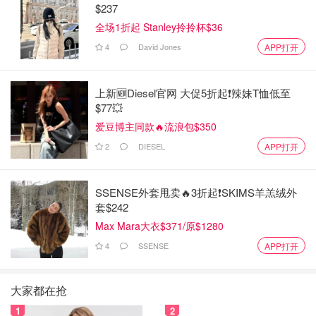
$237
全场1折起 Stanley拎拎杯$36
4
David Jones
APP打开
上新🆕Diesel官网 大促5折起❗️辣妹T恤低至
$77💥
爱豆博主同款🔥流浪包$350
2
DIESEL
APP打开
SSENSE外套甩卖🔥3折起❗SKIMS羊羔绒外
套$242
Max Mara大衣$371/原$1280
4
SSENSE
APP打开
大家都在抢
1
2