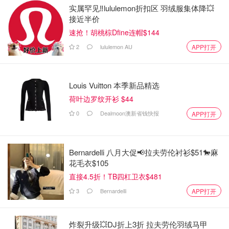
实属罕见‼️lululemon折扣区 羽绒服集体降💥
接近半价
速抢！胡桃棕Dfine连帽$144
2
lululemon AU
APP打开
Louis Vuitton 本季新品精选
荷叶边罗纹开衫 $44
0
Dealmoon澳新省钱快报
APP打开
Bernardelli 八月大促📢拉夫劳伦衬衫$51🐎麻
花毛衣$105
直接4.5折！TB四杠卫衣$481
3
Bernardelli
APP打开
炸裂升级💥DJ折上3折 拉夫劳伦羽绒马甲