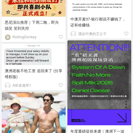
中澳开麦37-银行都说不赚钱了，
悉尼演出推荐｜下周二晚，即兴
还有啥赚钱
搞笑 笑到失控
溜达中澳的王公子
RollingDonkey
澳洲老板不给工资 追回来了 (分享
维权版)
A班袁湘琴1
年度重磅提前来袭｜澳洲下一波