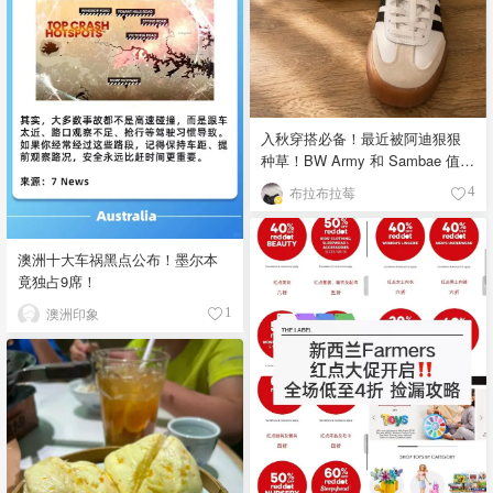
入秋穿搭必备！最近被阿迪狠狠
种草！BW Army 和 Sambae 值得
拥有！
布拉布拉莓
4
澳洲十大车祸黑点公布！墨尔本
竟独占9席！
澳洲印象
1