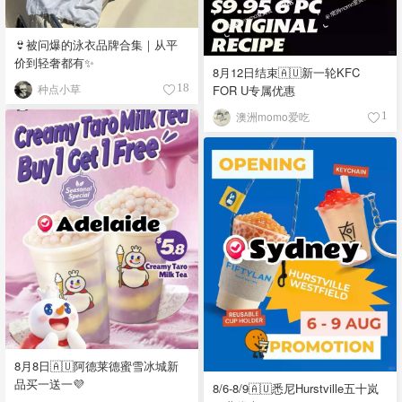
👙被问爆的泳衣品牌合集｜从平
价到轻奢都有✨
8月12日结束🇦🇺新一轮KFC
种点小草
FOR U专属优惠
18
澳洲momo爱吃
1
8月8日🇦🇺阿德莱德蜜雪冰城新
品买一送一💜
8/6-8/9🇦🇺悉尼Hurstville五十岚