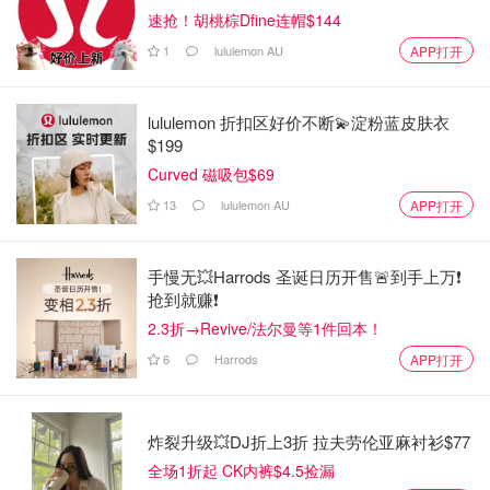
速抢！胡桃棕Dfine连帽$144
1
lululemon AU
APP打开
lululemon 折扣区好价不断💫淀粉蓝皮肤衣
$199
Curved 磁吸包$69
13
lululemon AU
APP打开
手慢无💥Harrods 圣诞日历开售🚨到手上万❗️
抢到就赚❗️
2.3折→Revive/法尔曼等1件回本！
6
Harrods
APP打开
炸裂升级💥DJ折上3折 拉夫劳伦亚麻衬衫$77
全场1折起 CK内裤$4.5捡漏