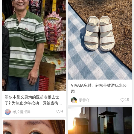
VIVAIA凉鞋、轻松带娃游玩水公
园
墨尔本见义勇为的亚超老板去世
雯雯吖
19
了🕯️ 为制止少年抢劫，竟被当街围
殴致死！
考拉情报局
4