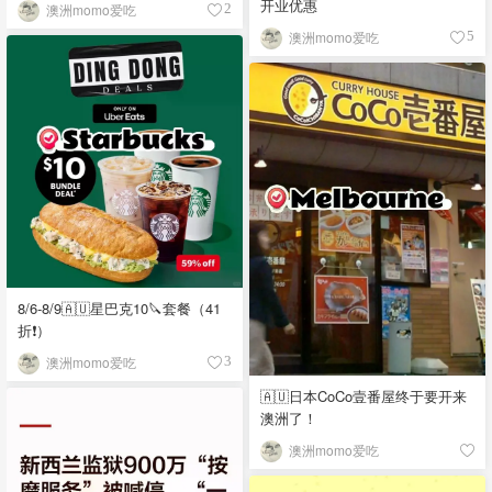
开业优惠
澳洲momo爱吃
2
澳洲momo爱吃
5
8/6-8/9🇦🇺星巴克10🔪套餐（41
折❗）
澳洲momo爱吃
3
🇦🇺日本CoCo壹番屋终于要开来
澳洲了！
澳洲momo爱吃