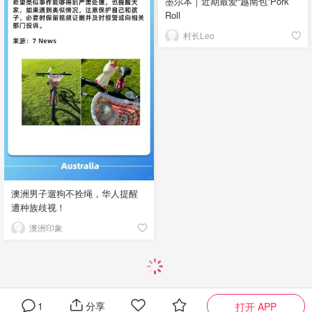
墨尔本｜近期最爱“越南包”Pork
Roll
村长Leo
澳洲男子遛狗不拴绳，华人提醒
遭种族歧视！
澳洲印象
1
分享
打开 APP