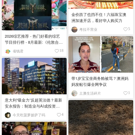
金价跌了也挡不住！六福珠宝澳
洲加速开店，看好华人购买力
考拉不营业
5
2026综艺推荐 - 热门好看的综艺
节目排行榜 - 8月最新:《​​伦敦合伙
人》回归啦
省钱君
18
带1岁宝宝坐商务舱被骂？澳洲妈
妈发帖引爆全网争议
土澳生活碎片
1
意大利“吸金力”反超英法德？最新
安永报告：制造业与AI成投资新
宠！
今天吃菠萝披萨了吗
4