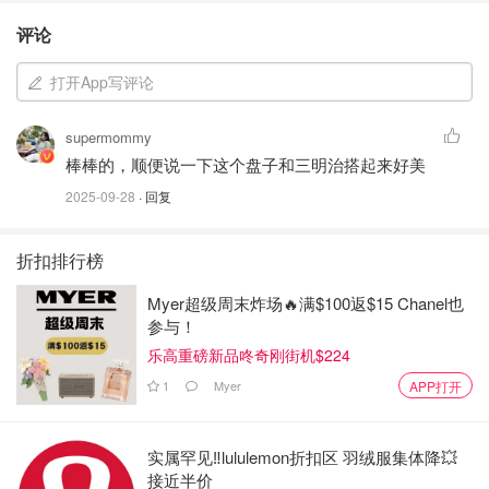
评论
打开App写评论
supermommy
棒棒的，顺便说一下这个盘子和三明治搭起来好美
2025-09-28
· 回复
折扣排行榜
Myer超级周末炸场🔥满$100返$15 Chanel也
参与！
乐高重磅新品咚奇刚街机$224
1
Myer
APP打开
实属罕见‼️lululemon折扣区 羽绒服集体降💥
接近半价