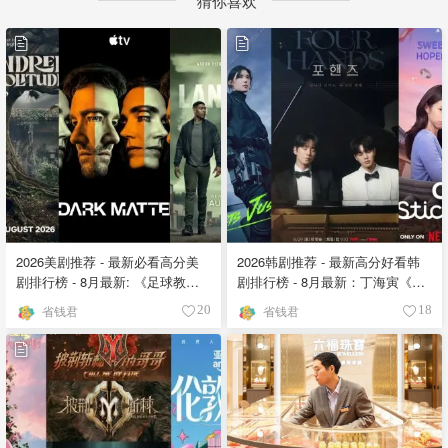
猜你喜欢
2026美剧推荐 - 最新必看高分美
2026韩剧推荐 - 最新高分好看韩
剧排行榜 - 8月最新: 《​​足球教练
剧排行榜 - 8月最新：丁海寅《我
》第四季回归！
的荒糖恋爱 》上线❣️
省钱君
省钱君
20
18