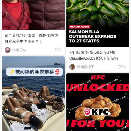
荷兰豆找到河南弟！蜘蛛侠的替
身竟然是中国小哥？！
琳娜贝尔
8
沙门氏菌疫情已蔓延至27州！
Chipotle/Qdoba紧急下架辣椒
新闻搬运工
15