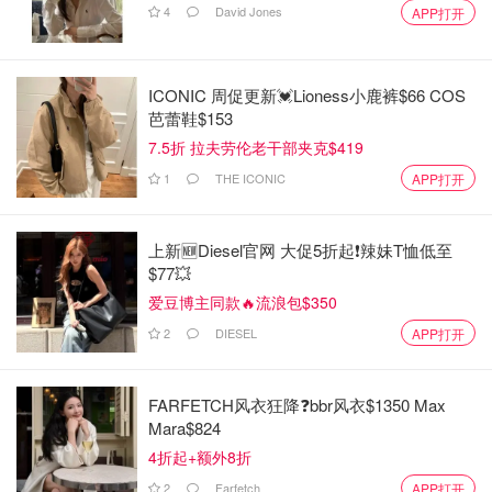
4
David Jones
APP打开
ICONIC 周促更新💓Lioness小鹿裤$66 COS
芭蕾鞋$153
7.5折 拉夫劳伦老干部夹克$419
1
THE ICONIC
APP打开
上新🆕Diesel官网 大促5折起❗️辣妹T恤低至
$77💥
爱豆博主同款🔥流浪包$350
2
DIESEL
APP打开
FARFETCH风衣狂降❓bbr风衣$1350 Max
Mara$824
4折起+额外8折
2
Farfetch
APP打开