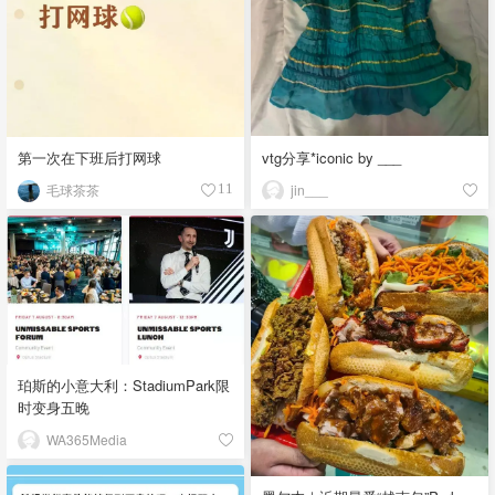
vtg分享*iconic by ___
第一次在下班后打网球
jin___
毛球茶茶
11
珀斯的小意大利：StadiumPark限
时变身五晚
WA365Media