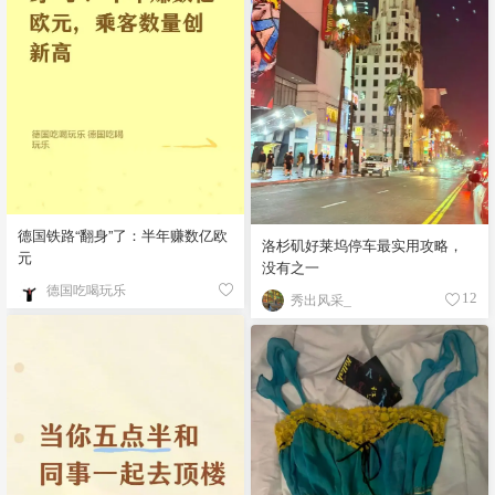
德国铁路“翻身”了：半年赚数亿欧
洛杉矶好莱坞停车最实用攻略，
元
没有之一
德国吃喝玩乐
秀出风采_
12