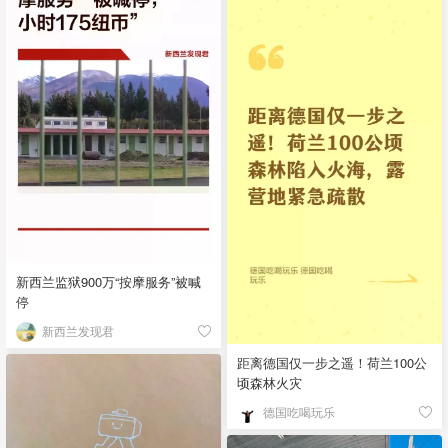
新西兰监狱900万“按摩服务”被喊
停
新西兰发现君
距离德国仅一步之遥！荷兰100公
顷森林火灾
德国吃喝玩乐