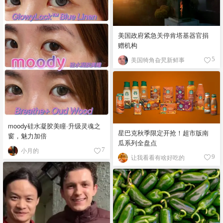
美国政府紧急关停肯塔基器官捐
赠机构
美国犄角旮旯新鲜事
5
moody硅水凝胶美瞳·升级灵魂之
星巴克秋季限定开抢！超市版南
窗，魅力加倍
瓜系列全盘点
小月的
7
让我看看有啥好吃的
9