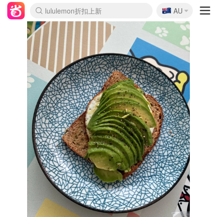
🇦🇺
Sasa美妆护肤3.5折
AU
lululemon折扣上新
SSENSE年中3折
FreshBeauty好价汇总
Cettire降价+叠9折
Farfetch折上8折
WWS Coles超市实拍
viagogo二手票捡漏
Myer清仓1折起
The Outnet奢牌1折起
David Jones 3折起
Flannels大牌1折
Perfumes Club护肤1折
AMIRO返校季6.2折
Oweek抽奖送Airpods
Amazon折扣汇总
eToro入金$200送$50
Amazon数码好物
ICONIC本周7.5折
ThedoubleF高奢地板价
Moose Knuckles 6折
丝芙兰5折起
EUFY官网3.7折起
Selenichast首饰2折
Trip机票酒店促销
YSL送5件彩妆礼
Amazon家居好物
BIGBANG巡演开票
David Jones时尚3折
Amazon美妆护肤
雅漾大喷$8
过敏原检测盒$33
伊索独家赠50ml沐浴露
科颜氏清仓3折
SEALIFE海洋馆门票6折
丝塔芙大白罐$16
订阅Newsletter送香薰
Cult Beauty 6.8折
Harrods圣诞日历2.3折
LN-CC奢牌私促3折
d'Alba空姐喷雾$16
EVE LOM套装逆天2折
Bernardelli独家4折
Adore Beauty 6折起
CT圣诞日历
Mytheresa奢品2.7折
Luxury Escapes 9折
Currentbody美容仪9折
MOON Garden Live
ALLSAINTS美衣3折
Roborock扫地机3.7折
Tingo Life水杯$24
Valentino官网5折
CR洗发护发6.3折