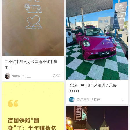
在小红书纽约办公室给小红书庆
生！
suewang__
17
长城ORA5电车来澳洲了只要
33990
墨尔本生活指南