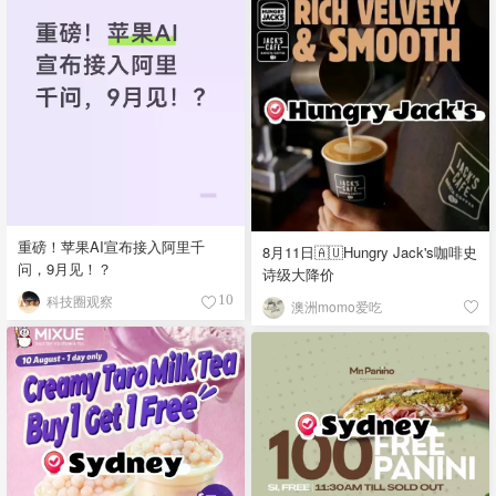
重磅！苹果AI宣布接入阿里千
8月11日🇦🇺Hungry Jack's咖啡史
问，9月见！？
诗级大降价
科技圈观察
10
澳洲momo爱吃