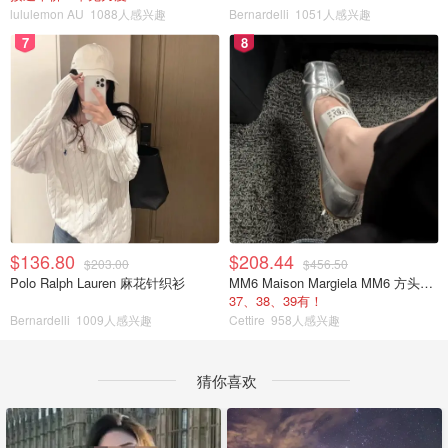
lululemon AU
1088人感兴趣
Bernardelli
1051人感兴趣
7
8
$136.80
$208.44
$203.00
$456.50
Polo Ralph Lauren 麻花针织衫
MM6 Maison Margiela MM6 方头蝴蝶结芭蕾鞋
37、38、39有！
Bernardelli
1009人感兴趣
Cettire
958人感兴趣
猜你喜欢