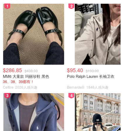
1
2
$286.85
$95.40
$438.33
$193.00
MM6 大童款 玛丽珍鞋 黑色
Polo Ralph Lauren 长袖卫衣
36、38、39都有！
Cettire
2026人感兴趣
Bernardelli
1846人感兴趣
3
4