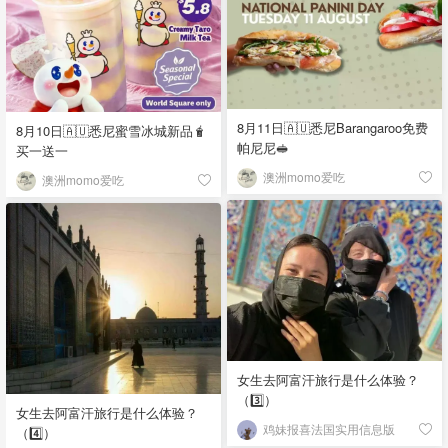
8月11日🇦🇺悉尼Barangaroo免费
8月10日🇦🇺悉尼蜜雪冰城新品🧋
帕尼尼🥪
买一送一
澳洲momo爱吃
澳洲momo爱吃
女生去阿富汗旅行是什么体验？
（3️⃣）
女生去阿富汗旅行是什么体验？
鸡妹报喜法国实用信息版
（4️⃣）