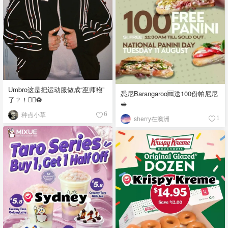
Umbro这是把运动服做成“巫师袍”
悉尼Barangaroo🆓送100份帕尼尼
了？！🧙‍♂️⚽️
🥪
种点小草
6
sherry在澳洲
1