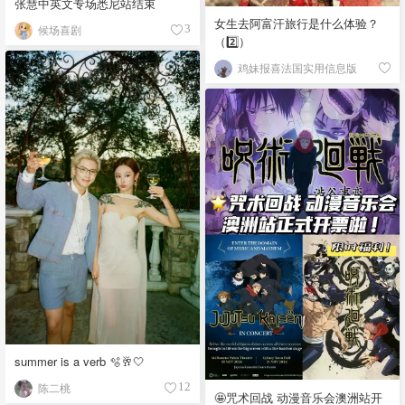
张慧中英文专场悉尼站结束
女生去阿富汗旅行是什么体验？
候场喜剧
3
（2️⃣）
鸡妹报喜法国实用信息版
summer is a verb 🫧🥂🤍
陈二桃
12
🤩咒术回战 动漫音乐会澳洲站开