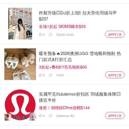
炸裂升级💥DJ折上3折 拉夫劳伦羽绒马甲
$237
全场1折起 SKIMS睡衣$55
4
David Jones
APP打开
暖冬预备🔥2026澳洲UGG 雪地靴和拖鞋 热
门款式&打折汇总
3折起+叠8折‼️毛毛拖鞋$60
3
UGG
APP打开
实属罕见‼️lululemon折扣区 羽绒服集体降💥
接近半价
速抢！胡桃棕Dfine连帽$144
4
lululemon AU
APP打开