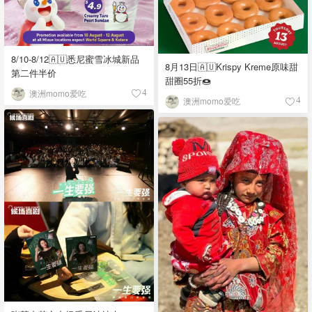
8/10-8/12🇦🇺悉尼蜜雪冰城新品
8月13日🇦🇺Krispy Kreme原味甜
第二件半价
甜圈55折🍩
澳洲momo爱吃
4
澳洲momo爱吃
4