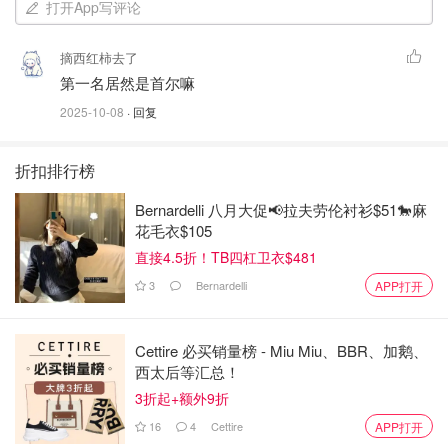
打开App写评论
摘西红柿去了
第一名居然是首尔嘛
2025-10-08
· 回复
折扣排行榜
Bernardelli 八月大促📢拉夫劳伦衬衫$51🐎麻
花毛衣$105
直接4.5折！TB四杠卫衣$481
3
Bernardelli
APP打开
Cettire 必买销量榜 - Miu Miu、BBR、加鹅、
西太后等汇总！
3折起+额外9折
16
4
Cettire
APP打开