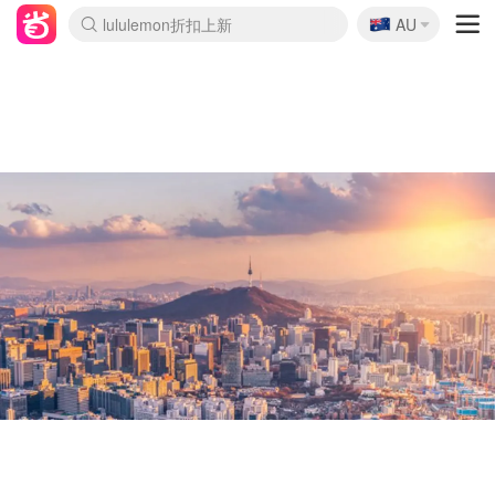
🇦🇺
Sasa美妆护肤3.5折
AU
lululemon折扣上新
SSENSE年中2.5折
FreshBeauty好价汇总
Cettire降价+叠9折
WWS Coles超市实拍
viagogo二手票捡漏
Myer折扣汇总
The Outnet奢牌1折起
David Jones 3折起
Flannels大牌1折
Perfumes Club护肤1折
AMIRO面罩$251
Amazon折扣汇总
Amazon数码好物
ThedoubleF高奢地板价
Moose Knuckles 6折
EUFY摄像头$98
Selenichast首饰2折
悉尼-墨尔本机票$29
Amazon家居好物
Amazon美妆护肤
雅漾大喷$8
过敏原检测盒$33
科颜氏高保湿面霜$29
SEALIFE海洋馆门票6折
丝塔芙大白罐$16
订阅Newsletter送香薰
Harrods圣诞日历$525
LN-CC奢牌私促
d'Alba空姐喷雾$16
EVE LOM套装£56
Bernardelli独家4折
Adore Beauty 6折起
Mytheresa奢品2.7折
Currentbody美容仪$881
MOON Garden Live
CR洗护套装$23
GANNI官网4.5折
Stylevana韩妆4折
Tessabit高奢8.5折
OGX洗发水$11
Amazon阿德莱德次日达
卡诗8.5折+赠礼
Philips Hue灯具8折
La Mer送8件礼值$529
始祖鸟 石头岛 8折
雅诗兰黛7.5折+赠礼
祖玛珑赠5件礼
惊❗️修丽可赠42ml精华
Loewe/BBR高奢8折
黑五价❗阿玛尼全场8折
Crocs洞洞鞋$36
A王情侣卫衣推荐
三星4K智能电视$664
倩碧7.5折+赠$110礼
Bobbi Brown 8折+赠礼
M.A.C 7.5折+赠彩妆套装