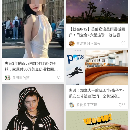
【就在8/12】英仙座流星雨震撼回
归！日全食+六星连珠，这波极致
浪漫别错过
查尔斯河不眠夜
失踪3年的百万网红雅典娜传噩
耗，家属付80万美金仍没救回，
闺蜜至今潜逃！
瓜田里的猹
离谱！加拿大一航班因“熊孩子”拒
系安全带被迫取消，全机深夜滞
留！
多伦多不下班
1