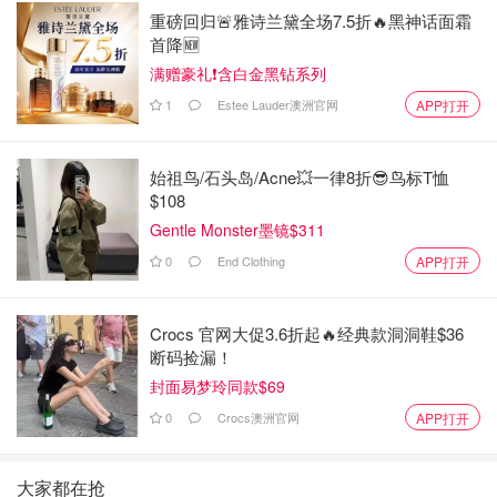
重磅回归🚨雅诗兰黛全场7.5折🔥黑神话面霜
首降🆕
满赠豪礼❗含白金黑钻系列
1
Estee Lauder澳洲官网
APP打开
始祖鸟/石头岛/Acne💥一律8折😎鸟标T恤
$108
Gentle Monster墨镜$311
0
End Clothing
APP打开
Crocs 官网大促3.6折起🔥经典款洞洞鞋$36
断码捡漏！
封面易梦玲同款$69
0
Crocs澳洲官网
APP打开
大家都在抢