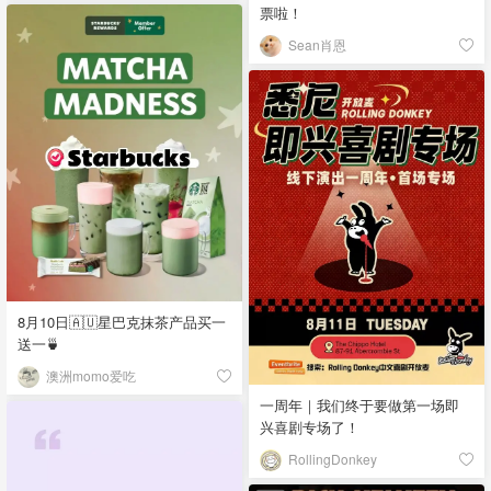
票啦！
Sean肖恩
8月10日🇦🇺星巴克抹茶产品买一
送一🍵
澳洲momo爱吃
一周年｜我们终于要做第一场即
兴喜剧专场了！
RollingDonkey