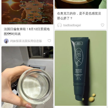
在奥克兰的你，是不是也感觉没
那么挤了？
badbadbagel
法国日偏食来啦！8月12日景观地
图🗺️时间表
鸡妹报喜法国实用信息版