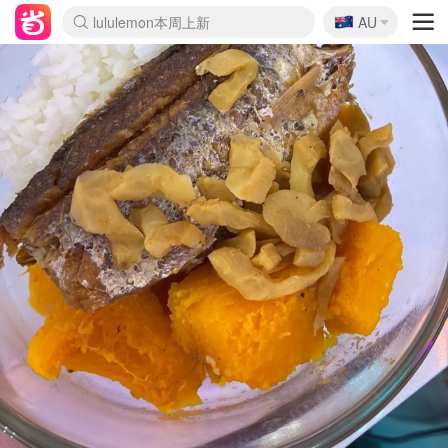
🇦🇺
Sasa美妆护肤3.5折
AU
lululemon本周上新
SSENSE年中3折
FreshBeauty好价汇总
Cettire降价+叠9折
Farfetch折上8折
WWS Coles超市实拍
viagogo二手票捡漏
Myer清仓1折起
The Outnet奢牌1折起
David Jones 3折起
Flannels大牌1折
Perfumes Club护肤1折
AMIRO返校季6.2折
Oweek抽奖送Airpods
Amazon折扣汇总
eToro入金$200送$50
Amazon数码好物
ICONIC本周7.5折
ThedoubleF高奢地板价
Moose Knuckles 6折
丝芙兰5折起
EUFY官网3.7折起
Selenichast首饰2折
Trip机票酒店促销
YSL送5件彩妆礼
Amazon家居好物
BIGBANG巡演开票
David Jones时尚3折
Amazon美妆护肤
雅漾大喷$8
过敏原检测盒$33
伊索独家赠50ml沐浴露
科颜氏送高保湿面霜
SEALIFE海洋馆门票6折
丝塔芙大白罐$16
订阅Newsletter送香薰
Cult Beauty 6.8折
Harrods圣诞日历2.3折
LN-CC奢牌私促3折
d'Alba空姐喷雾$16
EVE LOM套装逆天2折
Bernardelli独家4折
Adore Beauty 6折起
CT圣诞日历
Mytheresa奢品2.7折