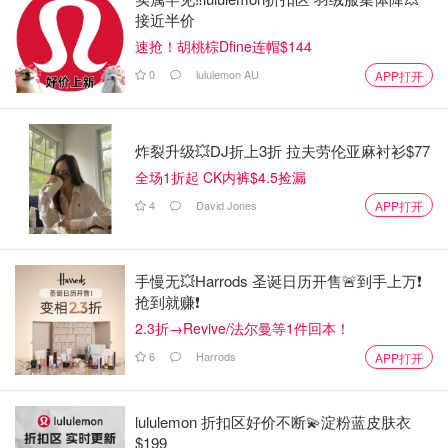
接近半价
速抢！胡桃棕Dfine连帽$144
0
lululemon AU
APP打开
炸裂升级💥DJ折上3折 拉夫劳伦亚麻衬衫$77
全场1折起 CK内裤$4.5捡漏
4
David Jones
APP打开
手慢无💥Harrods 圣诞日历开售🚨到手上万❗️
抢到就赚❗️
2.3折→Revive/法尔曼等1件回本！
6
Harrods
APP打开
lululemon 折扣区好价不断💫淀粉蓝皮肤衣
$199