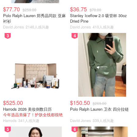
$77.70
$36.75
$259.00
$70.00
Polo Ralph Lauren 郑秀晶同款 亚麻
Stanley Iceflow 2.0 吸管杯 30oz
衬衫
Dried Pine
David Jones
2146人感兴趣
David Jones
410人感兴趣
3
4
$525.00
$150.50
$269.00
Harrods 2026 美妆倒数日历
Polo Ralph Lauren 卫衣 四分拉链
今年选品夯爆了！护肤全线都很绝
Harrods
341人感兴趣
David Jones
339人感兴趣
5
6