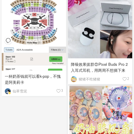
降噪效果拔群😍Pixel Buds Pro 2
入耳式耳机，用两周不想摘下来
一杯奶茶钱就可以看k-pop，不愧
猪猪不吃猪猪
2
是阿美莉卡
仙草雪泥
3