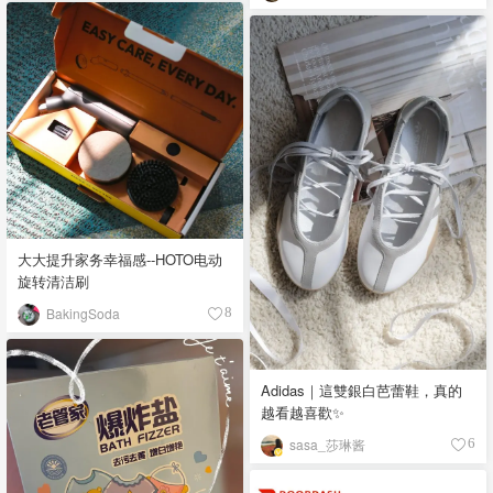
大大提升家务幸福感--HOTO电动
旋转清洁刷
BakingSoda
8
Adidas｜這雙銀白芭蕾鞋，真的
越看越喜歡✨
sasa_莎琳酱
6