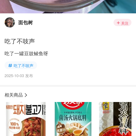
面包树
关注
吃了不吱声
吃了一罐豆豉鲮鱼呀
吃了不吱声
2025-10-03 发布
相关商品