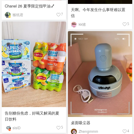
Chanel 26 夏季限定指甲油💅
天啊。今年发生什么事呀难以置
猴纸君
7
信
kk猪
5
告别糖份焦虑，好喝又解渴的夏
日饮料
桌面吸尘器
sisiD
5
Zhengmmm
4