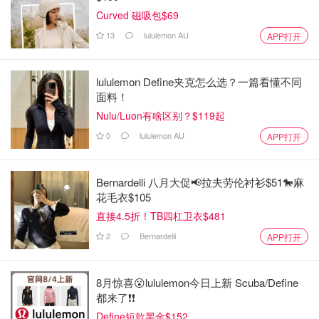
Curved 磁吸包$69
13
lululemon AU
APP打开
lululemon Define夹克怎么选？一篇看懂不同
面料！
Nulu/Luon有啥区别？$119起
0
lululemon AU
APP打开
Bernardelli 八月大促📢拉夫劳伦衬衫$51🐎麻
花毛衣$105
直接4.5折！TB四杠卫衣$481
2
Bernardelli
APP打开
8月惊喜😮lululemon今日上新 Scuba/Define
都来了❗️❗️
Define短款黑金$152