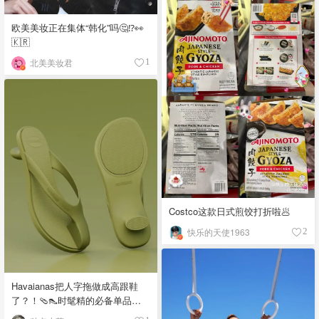
欧美美妆正在集体“韩化”吗🤔⁉️👀
🇰🇷
北美美妆君
1
Costco这款日式煎饺打折啦🥟
快乐的天使1963
2
Havaianas把人字拖做成高跟鞋
了？！🩴👠时髦精的必备单品
吧！