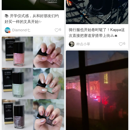
📚 开学仪式感，从和好朋友们约
好买一样的文具开始✨
骑行服也开始卷时髦了！Kappa这
Diamond七
6
次直接把赛道穿搭带上街🚴🔥
种点小草
6