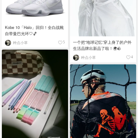
Kobe 10「Halo」回归！全白战靴
自带曼巴光环🤍🏀
一个把“地球记忆”穿上身了的户外
种点小草
5
生活品牌出新品了啦！🌍🪨
种点小草
4