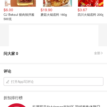
$6.00
$19.90
$3.67
CJ Beksul 猪肉辣拌酱
蘑菇火锅底料 160g
四川火锅底料 200g
500克
问大家
0
全部
评论
打开App写评论
折扣排行榜
实属罕见‼️lululemon折扣区 羽绒服集体降💥