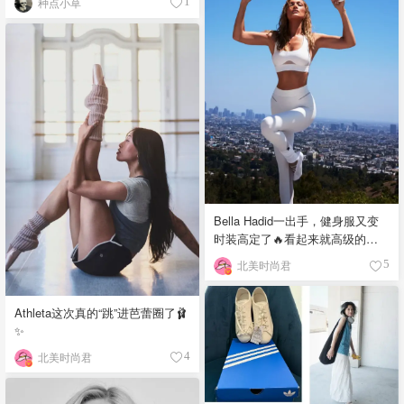
种点小草
1
Bella Hadid一出手，健身服又变
时装高定了🔥看起来就高级的不
行❣️
北美时尚君
5
Athleta这次真的“跳”进芭蕾圈了🩰
✨
北美时尚君
4