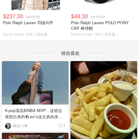
$237.30
$48.30
$419.00
$119.00
Polo Ralph Lauren 羽绒马甲
Polo Ralph Lauren POLO PONY
CAP 棒球帽
David Jones
234人感兴趣
David Jones
180人感兴趣
猜你喜欢
K-pop顶流和NBA MVP，这组合
谁想出来的❣️Levi’s这次真的杀疯
了！
种点小草
1