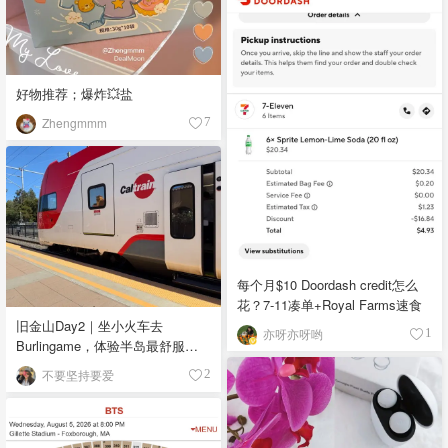
好物推荐；爆炸💥盐
Zhengmmm
7
每个月$10 Doordash credit怎么
花？7-11凑单+Royal Farms速食
旧金山Day2｜坐小火车去
亦呀亦呀哟
1
Burlingame，体验半岛最舒服的
小镇生活🌿
不要坚持要爱
2