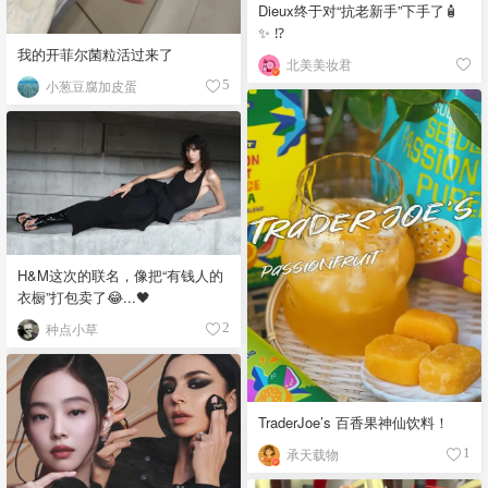
Dieux终于对“抗老新手”下手了🧴
✨ ⁉️
我的开菲尔菌粒活过来了
北美美妆君
小葱豆腐加皮蛋
5
H&M这次的联名，像把“有钱人的
衣橱”打包卖了😂...🖤
种点小草
2
TraderJoe’s 百香果神仙饮料！
承天载物
1