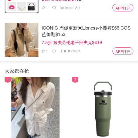
1
lululemon AU
APP打开
ICONIC 周促更新💓Lioness小鹿裤$66 COS
芭蕾鞋$153
7.5折 拉夫劳伦老干部夹克$419
1
THE ICONIC
APP打开
大家都在抢
1
2