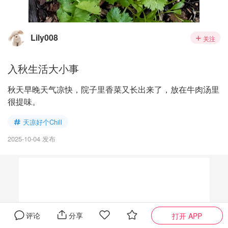
Lily008
关注
入秋生活大小事
秋天早晚天气凉快，院子里香菜又长出来了，放在牛肉汤里
很提味。
天凉好个Chill
2025-10-04 发布
评论
分享
打开 APP
问大家
0
全部