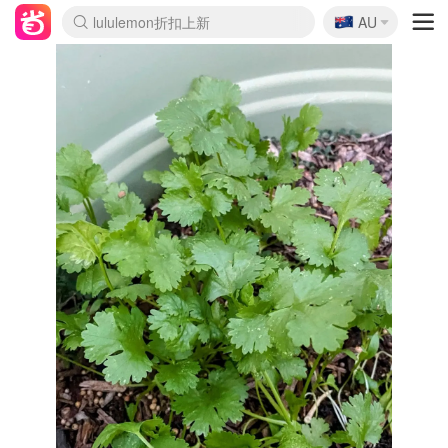
🇦🇺
lululemon折扣上新
AU
Sasa美妆护肤3.5折
SSENSE年中2.5折
FreshBeauty好价汇总
Cettire降价+叠9折
WWS Coles超市实拍
viagogo二手票捡漏
Myer超级周末
The Outnet奢牌1折起
David Jones 3折起
Flannels大牌1折
Perfumes Club护肤1折
AMIRO面罩$251
Amazon折扣汇总
eToro入金$200送$50
Amazon数码好物
ICONIC本周7.5折
ThedoubleF高奢地板价
Moose Knuckles 6折
丝芙兰5折起
EUFY摄像头$98
Selenichast首饰2折
Trip机票酒店促销
YSL送5件彩妆礼
Amazon家居好物
Amazon美妆护肤
雅漾大喷$8
过敏原检测盒$33
伊索独家赠50ml沐浴露
科颜氏高保湿面霜$29
SEALIFE海洋馆门票6折
丝塔芙大白罐$16
订阅Newsletter送香薰
Cult Beauty 6.8折
Harrods圣诞日历$525
LN-CC奢牌私促3折
d'Alba空姐喷雾$16
EVE LOM套装£56
Bernardelli独家4折
Adore Beauty 6折起
CT圣诞日历
Mytheresa奢品2.7折
Luxury Escapes 9折
Currentbody美容仪$881
MOON Garden Live
Roborock扫地机$649
Tingo Life水杯$24
Valentino官网5折
CR洗护套装$23
修丽可4件套$159
Myer彩妆2件7折
GANNI官网4.5折
Stylevana韩妆4折
Tessabit高奢8.5折
OGX洗发水$11
Amazon阿德莱德次日达
卡诗8.5折+赠礼
Philips Hue灯具8折