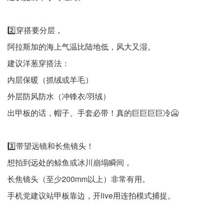
2️⃣穿搭要分层，
阿拉斯加的海上气温比陆地低，风大又湿。
建议洋葱穿搭法：
内层保暖（抓绒或羊毛）
外层防风防水（冲锋衣/羽绒）
出甲板的话，帽子、手套必带！真的巨巨巨巨冷🥶
3️⃣带望远镜和长焦镜头！
想拍到远处的鲸鱼或冰川崩塌瞬间，
长焦镜头（至少200mm以上）非常有用。
手机党建议站甲板靠边，开live用连拍模式捕捉。