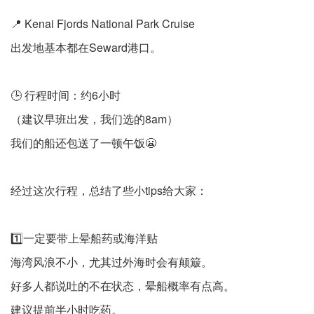
📍 Kenai Fjords National Park Cruise
出发地基本都在Seward港口。
🕒 行程时间：约6小时
（建议早班出发，我们选的8am）
我们的船还包送了一顿午饭😬
经过这次行程，总结了些小tips给大家：
1️⃣一定要带上晕船药或海洋贴
海湾风浪不小，尤其过外海时会有颠簸。
好多人都说吐的不在状态，晕船概率有点高。
建议提前半小时吃药。