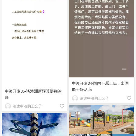
中澳开麦34-国内不愿上班，出国
能干好活吗
中澳开麦35-谈澳洲新预算🤯糊涂
账
溜达中澳的王公子
溜达中澳的王公子