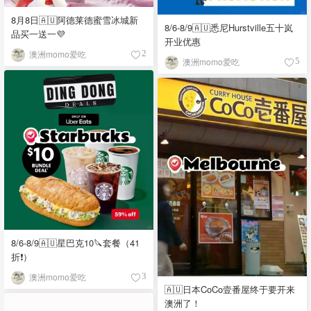
8月8日🇦🇺阿德莱德蜜雪冰城新
8/6-8/9🇦🇺悉尼Hurstville五十岚
品买一送一💜
开业优惠
澳洲momo爱吃
2
澳洲momo爱吃
5
8/6-8/9🇦🇺星巴克10🔪套餐（41
折❗）
澳洲momo爱吃
3
🇦🇺日本CoCo壹番屋终于要开来
澳洲了！