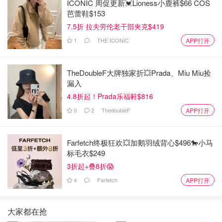
ICONIC 周促更新💓Lioness小鹿裤$66 COS
芭蕾鞋$153
7.5折 拉夫劳伦老干部夹克$419
1
THE ICONIC
APP打开
TheDoubleF大牌独家折💥Prada、Miu Miu捡
漏入
4.8折起！Prada乐福鞋$816
0
2
ThedoubleF
APP打开
Farfetch终极狂欢💥加鹅羽绒背心$496🐎小马
标毛衣$249
3折起+叠8折😱
4
Farfetch
APP打开
大家都在抢