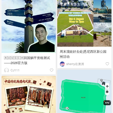
周末溜娃好去处|悉尼西区新公园
🆓活动
🇦🇺🇺🇸🇨🇦回国躺平资格测试
——2026官方版
sherry在澳洲
CJ111