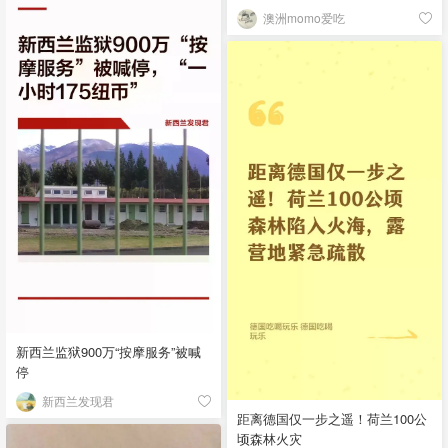
澳洲momo爱吃
新西兰监狱900万“按摩服务”被喊
停
新西兰发现君
距离德国仅一步之遥！荷兰100公
顷森林火灾