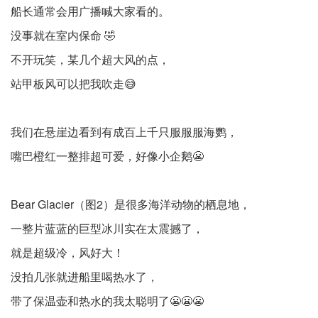
船长通常会用广播喊大家看的。
没事就在室内保命 🤣
不开玩笑，某几个超大风的点，
站甲板风可以把我吹走😅
我们在悬崖边看到有成百上千只服服服海鹦，
嘴巴橙红一整排超可爱，好像小企鹅😬
Bear Glacier（图2）是很多海洋动物的栖息地，
一整片蓝蓝的巨型冰川实在太震撼了，
就是超级冷，风好大！
没拍几张就进船里喝热水了，
带了保温壶和热水的我太聪明了😬😬😬