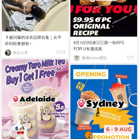
👙被问爆的泳衣品牌合集｜从平
8月12日结束🇦🇺新一轮KFC
价到轻奢都有✨
FOR U专属优惠
种点小草
12
澳洲momo爱吃
1