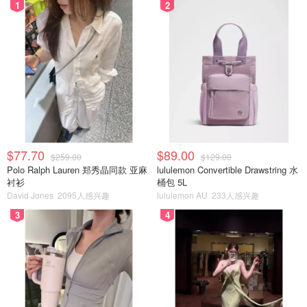
1
2
$77.70
$89.00
$259.00
$129.00
Polo Ralph Lauren 郑秀晶同款 亚麻
lululemon Convertible Drawstring 水
衬衫
桶包 5L
David Jones
2095人感兴趣
lululemon AU
233人感兴趣
3
4