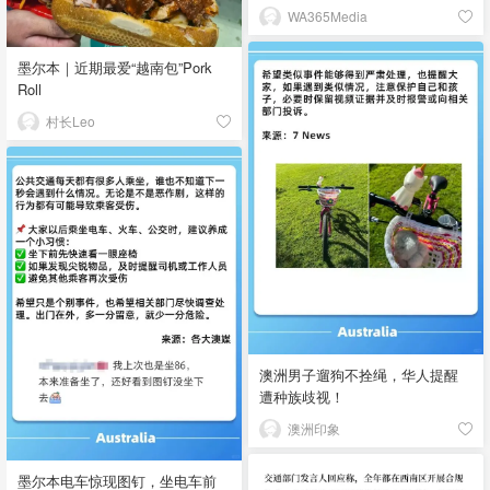
WA365Media
墨尔本｜近期最爱“越南包”Pork
Roll
村长Leo
澳洲男子遛狗不拴绳，华人提醒
遭种族歧视！
澳洲印象
墨尔本电车惊现图钉，坐电车前