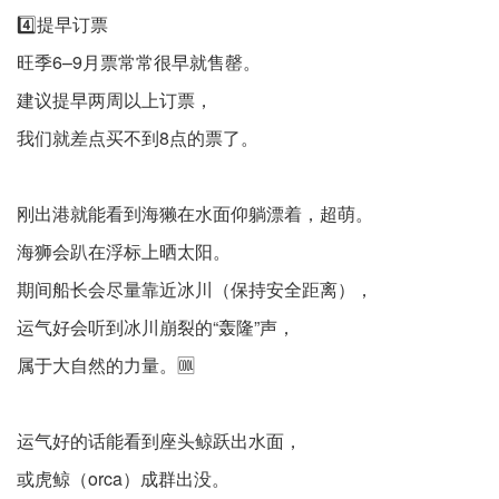
4️⃣提早订票
旺季6–9月票常常很早就售罄。
建议提早两周以上订票，
我们就差点买不到8点的票了。
刚出港就能看到海獭在水面仰躺漂着，超萌。
海狮会趴在浮标上晒太阳。
期间船长会尽量靠近冰川（保持安全距离），
运气好会听到冰川崩裂的“轰隆”声，
属于大自然的力量。🆒
运气好的话能看到座头鲸跃出水面，
或虎鲸（orca）成群出没。