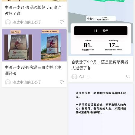
中澳开麦31-食品添加剂，到底谁
教坏了谁
溜达中澳的王公子
🤖犹豫了9个月、还是把剪草机器
中澳开麦33-终究是三哥支撑了澳
人退货了🪴
洲经济
CJ111
溜达中澳的王公子