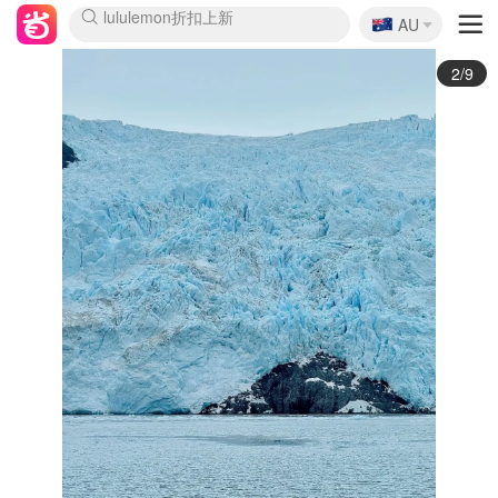
🇦🇺
Sasa美妆护肤3.5折
AU
lululemon折扣上新
SSENSE年中3折
FreshBeauty好价汇总
Cettire降价+叠9折
Farfetch折上8折
WWS Coles超市实拍
viagogo二手票捡漏
Myer清仓1折起
The Outnet奢牌1折起
David Jones 3折起
Flannels大牌1折
Perfumes Club护肤1折
AMIRO返校季6.2折
Oweek抽奖送Airpods
Amazon折扣汇总
eToro入金$200送$50
Amazon数码好物
ICONIC本周7.5折
ThedoubleF高奢地板价
Moose Knuckles 6折
丝芙兰5折起
EUFY官网3.7折起
Selenichast首饰2折
Trip机票酒店促销
YSL送5件彩妆礼
Amazon家居好物
BIGBANG巡演开票
David Jones时尚3折
Amazon美妆护肤
雅漾大喷$8
过敏原检测盒$33
伊索独家赠50ml沐浴露
科颜氏清仓3折
SEALIFE海洋馆门票6折
丝塔芙大白罐$16
订阅Newsletter送香薰
Cult Beauty 6.8折
Harrods圣诞日历2.3折
LN-CC奢牌私促3折
d'Alba空姐喷雾$16
EVE LOM套装逆天2折
Bernardelli独家4折
Adore Beauty 6折起
CT圣诞日历
Mytheresa奢品2.7折
Luxury Escapes 9折
Currentbody美容仪9折
卡诗9折+赠4件礼
MOON Garden Live
ALLSAINTS美衣3折
Roborock扫地机3.7折
Tingo Life水杯$24
Valentino官网5折
CR洗发护发6.3折
3/9