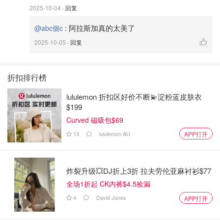
2025-10-04
· 回复
:
阿拉斯加真的太美了
@abc個c
2025-10-05
· 回复
折扣排行榜
lululemon 折扣区好价不断💫淀粉蓝皮肤衣
$199
Curved 磁吸包$69
13
lululemon AU
APP打开
炸裂升级💥DJ折上3折 拉夫劳伦亚麻衬衫$77
全场1折起 CK内裤$4.5捡漏
4
David Jones
APP打开