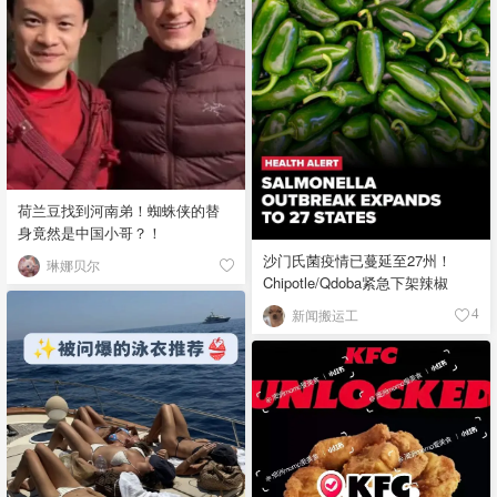
荷兰豆找到河南弟！蜘蛛侠的替
身竟然是中国小哥？！
沙门氏菌疫情已蔓延至27州！
琳娜贝尔
Chipotle/Qdoba紧急下架辣椒
新闻搬运工
4