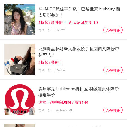
🚨LN-CC私促再升级｜巴黎世家 burberry 西
太后都参加！
4折起+额外8折！西太后耳钉$110
2
LN-CC
APP打开
龙骧爆品补货🐘大象灰饺子包回归又降价💥
$157入！
3折起+叠9折！
0
Cettire
APP打开
实属罕见‼️lululemon折扣区 羽绒服集体降💥
接近半价
速抢！胡桃棕Dfine连帽$144
0
lululemon AU
APP打开