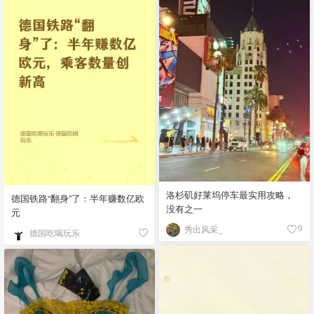
洛杉矶好莱坞停车最实用攻略，
德国铁路“翻身”了：半年赚数亿欧
没有之一
元
秀出风采_
9
德国吃喝玩乐