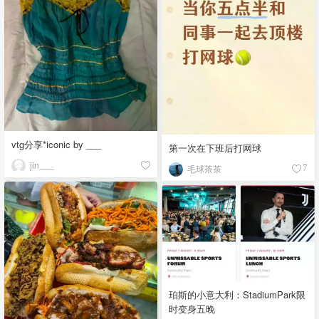
vtg分享*iconic by ___
第一次在下班后打网球
jin___
毛球茶茶
7
珀斯的小意大利：StadiumPark限
时变身五晚