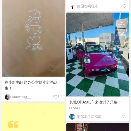
德国吃喝玩乐
在小红书纽约办公室给小红书庆
生！
suewang__
13
长城ORA5电车来澳洲了只要
33990
墨尔本生活指南