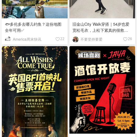
🐟多伦多去哪儿钓鱼？这份地图
旧金山City Walk穿搭｜54岁也爱
全年可用✅
宽松毛衣，上松下紧真的很救比
例
America周末快讯
不要坚持要爱
22
26