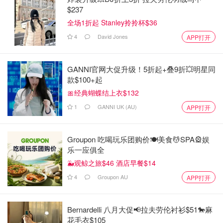
$237
全场1折起 Stanley拎拎杯$36
4
David Jones
APP打开
GANNI官网大促升级！5折起+叠9折💥明星同
款$100+起
🎀经典蝴蝶结上衣$132
1
GANNI UK (AU)
APP打开
Groupon 吃喝玩乐团购价🍽️美食💆SPA🎡娱
乐一应俱全
🐳观鲸之旅$46 酒店早餐$14
4
Groupon AU
APP打开
Bernardelli 八月大促📢拉夫劳伦衬衫$51🐎麻
花毛衣$105