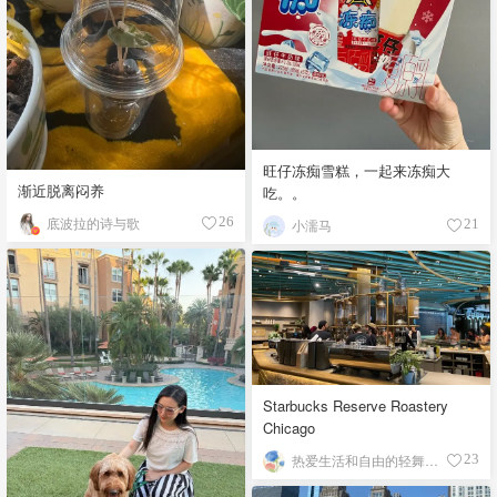
旺仔冻痴雪糕，一起来冻痴大
渐近脱离闷养
吃。。
底波拉的诗与歌
26
小濡马
21
Starbucks Reserve Roastery
Chicago
热爱生活和自由的轻舞飞扬
23