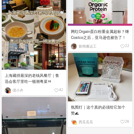
网红Orgain蛋白粉重金属超标？继
Costco之后，亚马逊也被告了！
新闻搬运工
22
上海藏得最深的老钱风餐厅｜鲁
迅会客厅里吃一顿潮粤菜🍴
偲小卉
42
氛围灯｜这个真的必须给它加个
赞🌊
西瓜瓜瓜
26