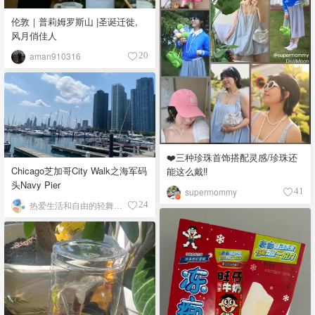
伦敦｜普莉姆罗斯山 |圣诞迁徙,
风月俏佳人
aman910316
20
❤️三种珍珠首饰搭配灵感/珍珠还
Chicago芝加哥City Walk之海军码
能这么戴‼️
头Navy Pier
supermommy
41
热爱生活和自由的轻舞飞扬
24