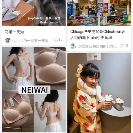
Chicago☘️💖芝加哥Chinatown唐
马场一天游
人街的地下mini小美食城
opfans的一些事一些情
17
热爱生活和自由的轻舞飞扬
18