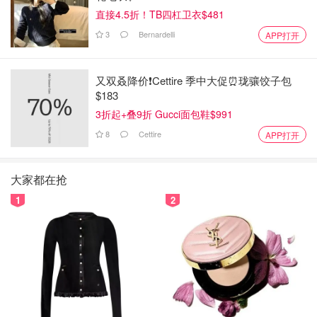
直接4.5折！TB四杠卫衣$481
3
Bernardelli
APP打开
又双叒降价❗️Cettire 季中大促⏰珑骧饺子包
$183
3折起+叠9折 Gucci面包鞋$991
8
Cettire
APP打开
大家都在抢
1
2