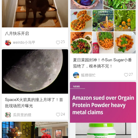
八月快乐开启
weirdo小马甲
25
夏日菜园封神！🍅Sun Sugar小番
茄绝了，根本摘不完！
狐狸很忙
27
SpaceX火箭真的撞上月球了！首
批现场照片曝光
瓜田里的猹
24