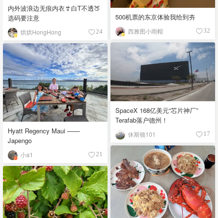
内外波浪边无痕内衣👙白T不透🍑
500机票的东京体验我给到夯
选码要注意
西雅图小雨帽
32
烘烘HongHong
24
SpaceX 168亿美元“芯片神厂”
Terafab落户德州！
Hyatt Regency Maui ——
休斯顿101
17
Japengo
小a1
21