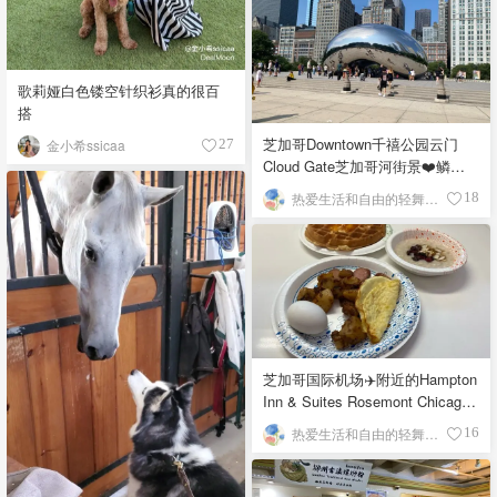
歌莉娅白色镂空针织衫真的很百
搭
芝加哥Downtown千禧公园云门
金小希ssicaa
27
Cloud Gate芝加哥河街景❤️鳞次
栉比的高楼
热爱生活和自由的轻舞飞扬
18
芝加哥国际机场✈️附近的Hampton
Inn & Suites Rosemont Chicago
O'Hare自助早餐
热爱生活和自由的轻舞飞扬
16