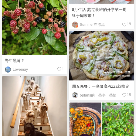
8月生活 熬过最难的开学第一周
终于周末啦！
Summer在漂流
19
野生黑莓？
Lovemay
1
周五晚餐：一张薄底Pizza就搞定
opfans的一些事一些情
19