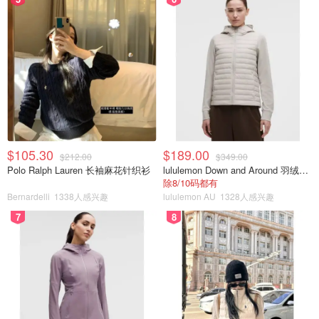
$105.30
$189.00
$212.00
$349.00
Polo Ralph Lauren 长袖麻花针织衫
lululemon Down and Around 羽绒夹克
除8/10码都有
Bernardelli
1338人感兴趣
lululemon AU
1328人感兴趣
7
8