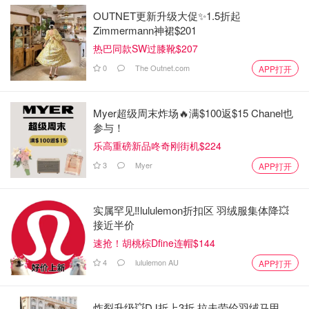
OUTNET更新升级大促✨1.5折起
Zimmermann神裙$201
热巴同款SW过膝靴$207
0
The Outnet.com
APP打开
Myer超级周末炸场🔥满$100返$15 Chanel也
参与！
乐高重磅新品咚奇刚街机$224
3
Myer
APP打开
实属罕见‼️lululemon折扣区 羽绒服集体降💥
接近半价
速抢！胡桃棕Dfine连帽$144
4
lululemon AU
APP打开
炸裂升级💥DJ折上3折 拉夫劳伦羽绒马甲