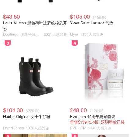
$43.50
$105.00
$150.00
Louis Vuitton 黑色荷叶边罗纹棉质开
Yves Saint Laurent 气垫
衫
Dealmoon澳新省钱快报
2021人感兴趣
Myer
1394人感兴趣
3
4
$104.30
£48.00
$220.00
£120.00
Hunter Original 女士牛仔靴
Eve Lom 40周年典藏套装
价值£139=3.4折! 双明星款正装
David Jones
1376人感兴趣
EVE LOM
1342人感兴趣
5
6