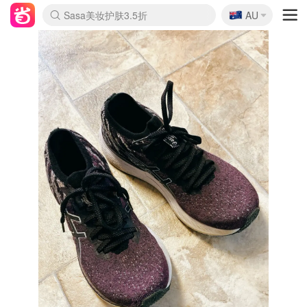
🇦🇺
Sasa美妆护肤3.5折
AU
lululemon折扣上新
SSENSE年中2.5折
FreshBeauty好价汇总
Cettire降价+叠9折
WWS Coles超市实拍
viagogo二手票捡漏
Myer超级周末
The Outnet奢牌1折起
David Jones 3折起
Flannels大牌1折
Perfumes Club护肤1折
AMIRO面罩$251
Amazon折扣汇总
eToro入金$200送$50
Amazon数码好物
ICONIC本周7.5折
ThedoubleF高奢地板价
Moose Knuckles 6折
丝芙兰5折起
EUFY摄像头$98
Selenichast首饰2折
Trip机票酒店促销
YSL送5件彩妆礼
Amazon家居好物
Amazon美妆护肤
雅漾大喷$8
过敏原检测盒$33
伊索独家赠50ml沐浴露
科颜氏高保湿面霜$29
SEALIFE海洋馆门票6折
丝塔芙大白罐$16
订阅Newsletter送香薰
Cult Beauty 6.8折
Harrods圣诞日历$525
LN-CC奢牌私促3折
d'Alba空姐喷雾$16
EVE LOM套装£56
Bernardelli独家4折
Adore Beauty 6折起
CT圣诞日历
Mytheresa奢品2.7折
Luxury Escapes 9折
Currentbody美容仪$881
MOON Garden Live
Roborock扫地机$649
Tingo Life水杯$24
Valentino官网5折
CR洗护套装$23
修丽可4件套$159
Myer彩妆2件7折
GANNI官网4.5折
Stylevana韩妆4折
Tessabit高奢8.5折
OGX洗发水$11
Amazon阿德莱德次日达
卡诗8.5折+赠礼
Philips Hue灯具8折