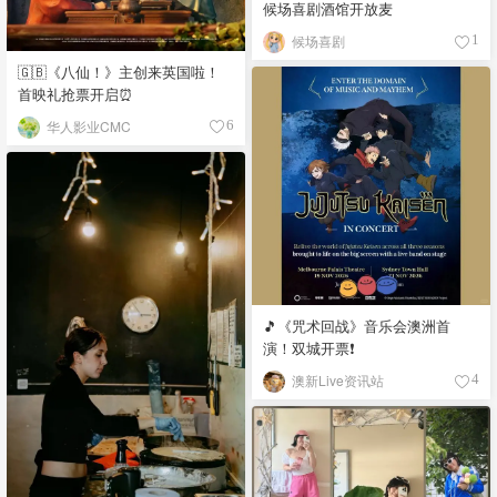
候场喜剧酒馆开放麦
候场喜剧
1
🇬🇧《八仙！》主创来英国啦！
首映礼抢票开启⏰
华人影业CMC
6
🎵《咒术回战》音乐会澳洲首
演！双城开票❗️
澳新Live资讯站
4