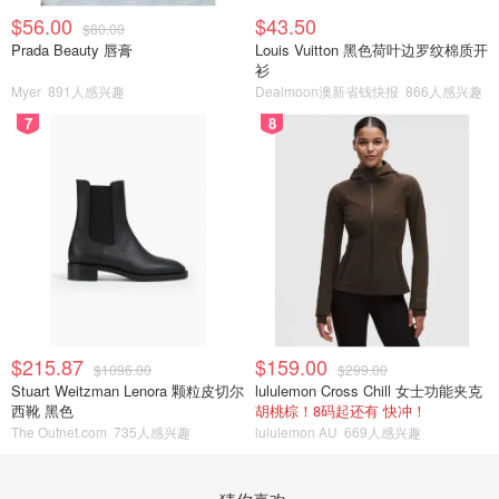
$56.00
$43.50
$80.00
Prada Beauty 唇膏
Louis Vuitton 黑色荷叶边罗纹棉质开
衫
Myer
891人感兴趣
Dealmoon澳新省钱快报
866人感兴趣
7
8
$215.87
$159.00
$1096.00
$299.00
Stuart Weitzman Lenora 颗粒皮切尔
lululemon Cross Chill 女士功能夹克
西靴 黑色
胡桃棕！8码起还有 快冲！
The Outnet.com
735人感兴趣
lululemon AU
669人感兴趣