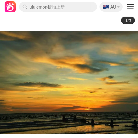
🇦🇺
Sasa美妆护肤3.5折
AU
lululemon折扣上新
SSENSE年中2.5折
FreshBeauty好价汇总
Cettire降价+叠9折
WWS Coles超市实拍
viagogo二手票捡漏
Myer超级周末
The Outnet奢牌1折起
David Jones 3折起
Flannels大牌1折
Perfumes Club护肤1折
AMIRO面罩$251
Amazon折扣汇总
eToro入金$200送$50
Amazon数码好物
ICONIC本周7.5折
ThedoubleF高奢地板价
Moose Knuckles 6折
丝芙兰5折起
EUFY摄像头$98
Selenichast首饰2折
Trip机票酒店促销
YSL送5件彩妆礼
Amazon家居好物
Amazon美妆护肤
雅漾大喷$8
过敏原检测盒$33
伊索独家赠50ml沐浴露
科颜氏高保湿面霜$29
SEALIFE海洋馆门票6折
丝塔芙大白罐$16
订阅Newsletter送香薰
Cult Beauty 6.8折
Harrods圣诞日历$525
LN-CC奢牌私促3折
d'Alba空姐喷雾$16
EVE LOM套装£56
Bernardelli独家4折
Adore Beauty 6折起
CT圣诞日历
Mytheresa奢品2.7折
Luxury Escapes 9折
Currentbody美容仪$881
MOON Garden Live
Roborock扫地机$649
Tingo Life水杯$24
Valentino官网5折
CR洗护套装$23
修丽可4件套$159
Myer彩妆2件7折
GANNI官网4.5折
Stylevana韩妆4折
Tessabit高奢8.5折
OGX洗发水$11
Amazon阿德莱德次日达
卡诗8.5折+赠礼
Philips Hue灯具8折
2/3