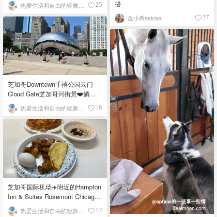
搭
热爱生活和自由的轻舞飞扬
25
金小希ssicaa
27
芝加哥Downtown千禧公园云门
Cloud Gate芝加哥河街景❤️鳞次
栉比的高楼
热爱生活和自由的轻舞飞扬
18
芝加哥国际机场✈️附近的Hampton
Inn & Suites Rosemont Chicago
O'Hare自助早餐
热爱生活和自由的轻舞飞扬
17