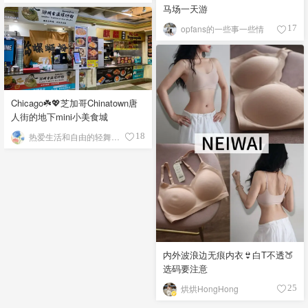
马场一天游
opfans的一些事一些情
17
Chicago☘️💖芝加哥Chinatown唐
人街的地下mini小美食城
热爱生活和自由的轻舞飞扬
18
内外波浪边无痕内衣👙白T不透🍑
选码要注意
烘烘HongHong
25