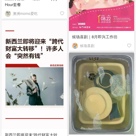
Hour套餐
澳洲momo爱吃
候场喜剧｜8月即兴工作坊
候场喜剧
新西兰即将迎来“跨代财富大转