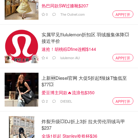
热巴同款SW过膝靴$207
0
The Outnet.com
APP打开
实属罕见‼️lululemon折扣区 羽绒服集体降💥
接近半价
速抢！胡桃棕Dfine连帽$144
4
lululemon AU
APP打开
上新🆕Diesel官网 大促5折起❗️辣妹T恤低至
$77💥
爱豆博主同款🔥流浪包$350
2
DIESEL
APP打开
炸裂升级💥DJ折上3折 拉夫劳伦羽绒马甲
$237
全场1折起 Stanley拎拎杯$36