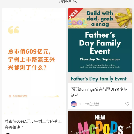
猜你喜欢
🇦🇺Bunnings父亲节🆓DIY&专场
活动
sherry在澳洲
总市值609亿元，宇树上市路演王
兴兴都讲了