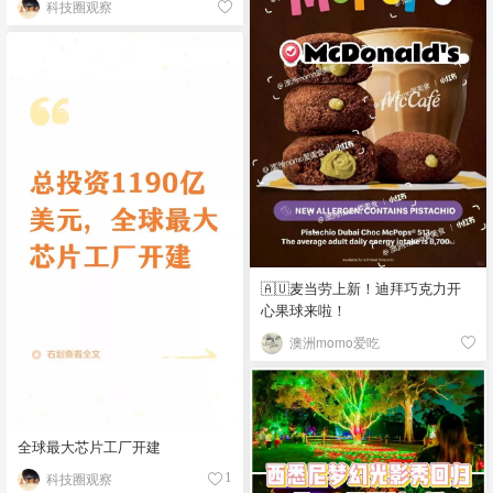
科技圈观察
🇦🇺麦当劳上新！迪拜巧克力开
心果球来啦！
澳洲momo爱吃
全球最大芯片工厂开建
科技圈观察
1