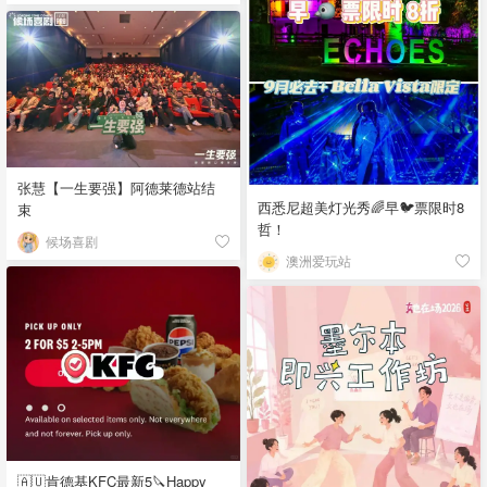
张慧【一生要强】阿德莱德站结
西悉尼超美灯光秀🌈早🐦票限时8
束
哲！
候场喜剧
澳洲爱玩站
🇦🇺肯德基KFC最新5🔪Happy