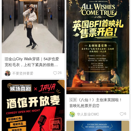
旧金山City Walk穿搭｜54岁也爱
宽松毛衣，上松下紧真的很救比
例
不要坚持要爱
26
🇬🇧《八仙！》主创来英国啦！
首映礼抢票开启⏰
华人影业CMC
6