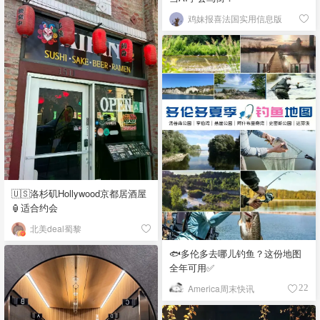
鸡妹报喜法国实用信息版
🇺🇸洛杉矶Hollywood京都居酒屋
🏮适合约会
北美deal蜀黎
🐟多伦多去哪儿钓鱼？这份地图
全年可用✅
America周末快讯
22