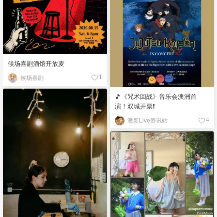
候场喜剧酒馆开放麦
候场喜剧
1
🎵《咒术回战》音乐会澳洲首
演！双城开票❗️
澳新Live资讯站
4