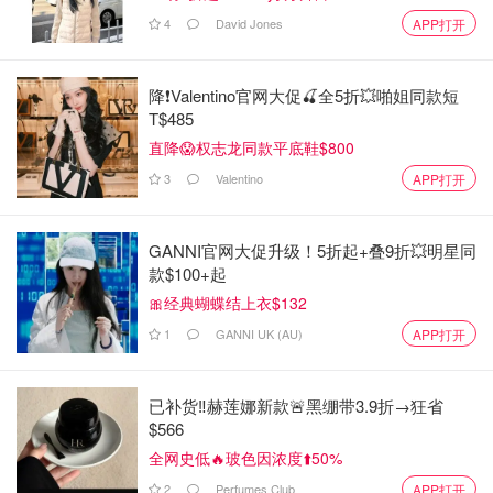
4
David Jones
APP打开
降❗Valentino官网大促🍒全5折💥啪姐同款短
T$485
直降😱权志龙同款平底鞋$800
3
Valentino
APP打开
GANNI官网大促升级！5折起+叠9折💥明星同
款$100+起
🎀经典蝴蝶结上衣$132
1
GANNI UK (AU)
APP打开
已补货‼️赫莲娜新款🚨黑绷带3.9折→狂省
$566
全网史低🔥玻色因浓度⬆️50%
2
Perfumes Club
APP打开