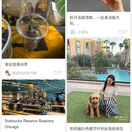
旺仔冻痴雪糕，一起来冻痴大
吃。。
小濡马
21
渐近脱离闷养
底波拉的诗与歌
27
Starbucks Reserve Roastery
Chicago
歌莉娅白色镂空针织衫真的很百