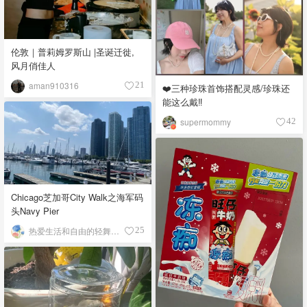
伦敦｜普莉姆罗斯山 |圣诞迁徙,
风月俏佳人
aman910316
21
❤️三种珍珠首饰搭配灵感/珍珠还
能这么戴‼️
supermommy
42
Chicago芝加哥City Walk之海军码
头Navy Pier
热爱生活和自由的轻舞飞扬
25