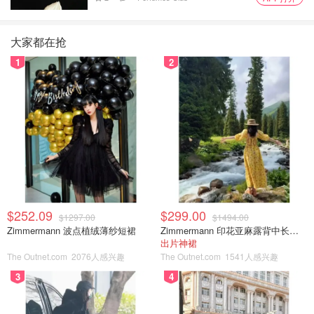
大家都在抢
1
2
$252.09
$299.00
$1297.00
$1494.00
Zimmermann 波点植绒薄纱短裙
Zimmermann 印花亚麻露背中长连衣裙
出片神裙
The Outnet.com
2076人感兴趣
The Outnet.com
1541人感兴趣
3
4