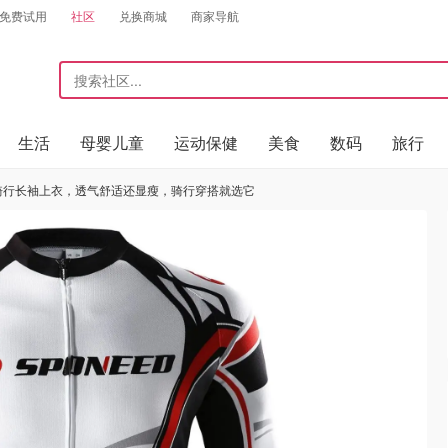
免费试用
社区
兑换商城
商家导航
生活
母婴儿童
运动保健
美食
数码
旅行
业骑行长袖上衣，透气舒适还显瘦，骑行穿搭就选它