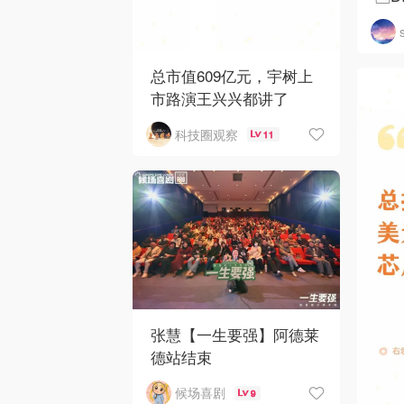
总市值609亿元，宇树上
市路演王兴兴都讲了
科技圈观察
11
张慧【一生要强】阿德莱
德站结束
候场喜剧
9