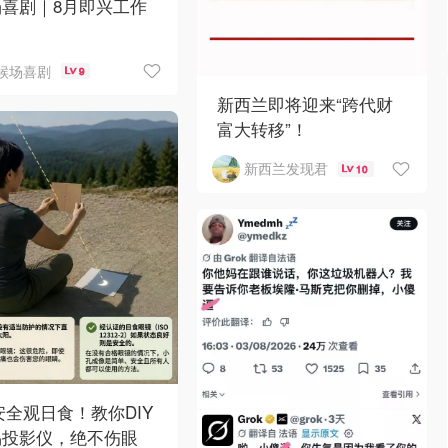
场喜剧｜8月即兴工作
候场喜剧
9
新西兰即将迎来“跨代财
富大转移”！
新西兰发现君
10
 安全观日食！教你DIY
易投影仪，绝不伤眼