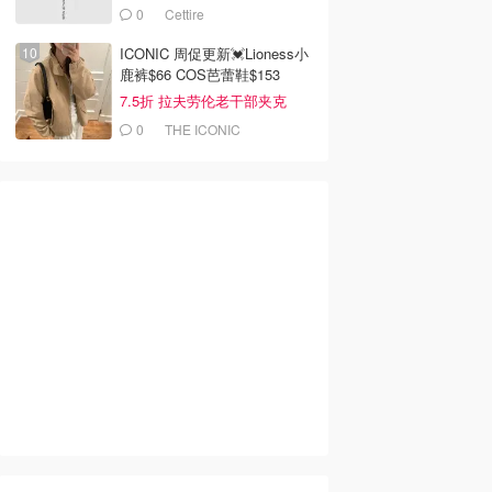
$991
0
Cettire
ICONIC 周促更新💓Lioness小
鹿裤$66 COS芭蕾鞋$153
7.5折 拉夫劳伦老干部夹克
$419
0
THE ICONIC
95
$29.00
$160.95
$219.95
$50.00
$229.95
n Grand Slam 夹
ECHT Arise Essential
Wilson Clubhouse 加垫
运动内衣 黑色
夹克
Dealmoon澳新省钱快报
Dealmoon澳新省钱快报
Dealmoon澳新省钱快报
去购买
去购买
去购买