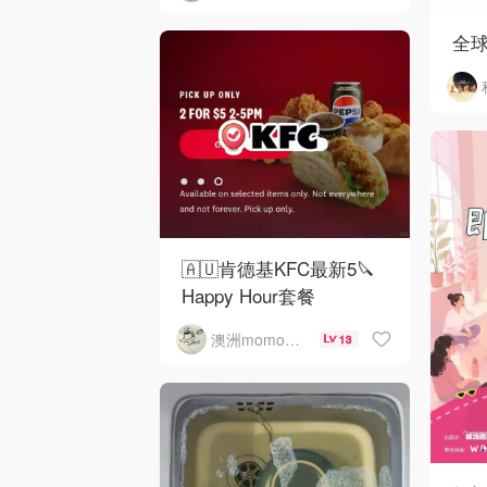
全
🇦🇺肯德基KFC最新5🔪
Happy Hour套餐
澳洲momo爱吃
13