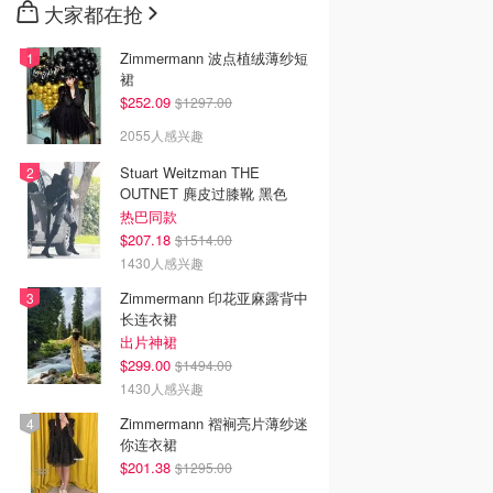
大家都在抢
Zimmermann 波点植绒薄纱短
裙
$252.09
$1297.00
2055人感兴趣
Stuart Weitzman THE
OUTNET 麂皮过膝靴 黑色
热巴同款
$207.18
$1514.00
1430人感兴趣
Zimmermann 印花亚麻露背中
长连衣裙
出片神裙
$299.00
$1494.00
1430人感兴趣
Zimmermann 褶裥亮片薄纱迷
你连衣裙
$201.38
$1295.00