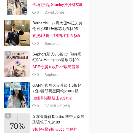
全场1折起 Stanley拎拎杯$36
0
David Jones
Bernardelli 八月大促📢拉夫劳
伦衬衫$51🐎麻花毛衣$105
直接4.5折！TB四杠卫衣$481
0
Bernardelli
Sephora新人8.5折👉 Rare腮
红$24 Hourglass遮瑕液$29
APP专属📱收Dior/欧缇丽等
0
Sephora
GANNI官网大促升级！5折起
+叠9折💥明星同款$100+起
🎀经典蝴蝶结上衣$132
0
GANNI UK (AU)
又双叒降价❗️Cettire 季中大促⏰
珑骧饺子包$183
3折起+叠9折 Gucci面包鞋