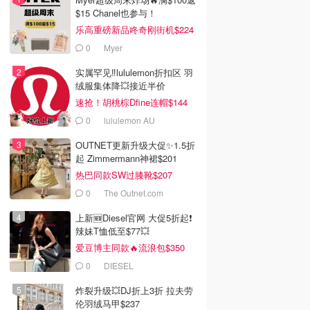
$15 Chanel也参与！
乐高重磅新品咚奇刚街机$224
0
Myer
实属罕见‼️lululemon折扣区 羽
绒服集体降💥接近半价
速抢！胡桃棕Dfine连帽$144
0
lululemon AU
OUTNET更新升级大促✨1.5折
起 Zimmermann神裙$201
热巴同款SW过膝靴$207
0
The Outnet.com
上新🆕Diesel官网 大促5折起❗️
辣妹T恤低至$77💥
爱豆博主同款🔥流浪包$350
0
DIESEL
炸裂升级💥DJ折上3折 拉夫劳
伦羽绒马甲$237