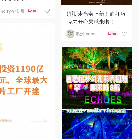
sherry在澳洲
10
🇦🇺麦当劳上新！迪拜巧
克力开心果球来啦！
澳洲momo爱吃
13