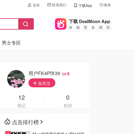
联系我们
澳洲
登录
下载App
🇺🇸
美国
下载 DealMoon App
体验更多精彩
🇨🇳
中国
男士专区
🇨🇦
加拿大
🇬🇧
英国
🇩🇪
德国
用户FK4PfX39
3
🇫🇷
加关注
法国
🇮🇹
12
0
意大利
笔记
粉丝
🇦🇺
澳洲
点击排行榜
🇳🇿
新西兰
Myer超级周末炸场🔥满$100返