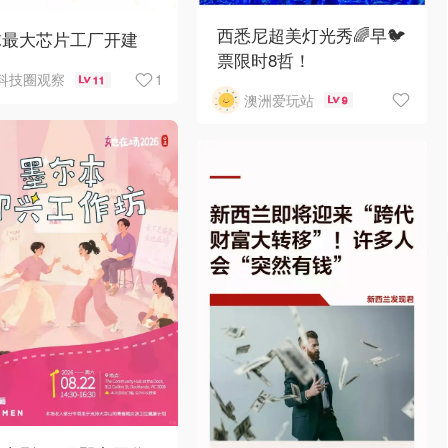
西悉尼超美灯光秀🌈早🐦
球最大芯片工厂开建
票限时8哲！
1
科技圈观察
11
澳洲爱玩站
9