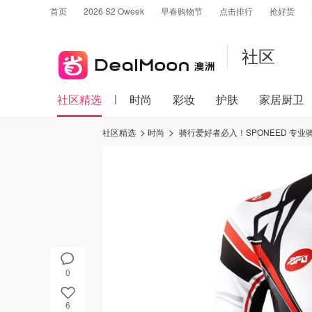
首页
2026 S2 Oweek
早春购物节
点击排行
抢好货
社区
社区精选
时尚
彩妆
护肤
家居厨卫
社区精选
时尚
骑行爱好者必入！SPONEED 专
0
6