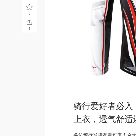
0
1
骑行爱好者必入！
上衣，透气舒适
各位骑行发烧友看过来！今