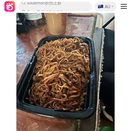
🇦🇺
Sasa美妆护肤3.5折
AU
lululemon折扣上新
SSENSE年中3折
FreshBeauty好价汇总
Cettire降价+叠9折
Farfetch折上8折
WWS Coles超市实拍
viagogo二手票捡漏
Myer清仓1折起
The Outnet奢牌1折起
David Jones 3折起
Flannels大牌1折
Perfumes Club护肤1折
AMIRO返校季6.2折
Oweek抽奖送Airpods
Amazon折扣汇总
eToro入金$200送$50
Amazon数码好物
ICONIC本周7.5折
ThedoubleF高奢地板价
Moose Knuckles 6折
丝芙兰5折起
EUFY官网3.7折起
Selenichast首饰2折
Trip机票酒店促销
YSL送5件彩妆礼
Amazon家居好物
BIGBANG巡演开票
David Jones时尚3折
Amazon美妆护肤
雅漾大喷$8
过敏原检测盒$33
伊索独家赠50ml沐浴露
科颜氏清仓3折
SEALIFE海洋馆门票6折
丝塔芙大白罐$16
订阅Newsletter送香薰
Cult Beauty 6.8折
Harrods圣诞日历2.3折
LN-CC奢牌私促3折
d'Alba空姐喷雾$16
EVE LOM套装逆天2折
Bernardelli独家4折
Adore Beauty 6折起
CT圣诞日历
Mytheresa奢品2.7折
Luxury Escapes 9折
Currentbody美容仪9折
卡诗9折+赠4件礼
MOON Garden Live
ALLSAINTS美衣3折
Roborock扫地机3.7折
Tingo Life水杯$24
Valentino官网5折
CR洗发护发6.3折