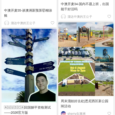
中澳开麦34-国内不愿上班，出国
能干好活吗
中澳开麦35-谈澳洲新预算🤯糊涂
账
溜达中澳的王公子
溜达中澳的王公子
周末溜娃好去处|悉尼西区新公园
🆓活动
🇦🇺🇺🇸🇨🇦回国躺平资格测试
——2026官方版
sherry在澳洲