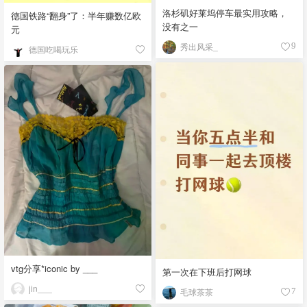
洛杉矶好莱坞停车最实用攻略，
德国铁路“翻身”了：半年赚数亿欧
没有之一
元
秀出风采_
9
德国吃喝玩乐
vtg分享*iconic by ___
第一次在下班后打网球
jin___
毛球茶茶
7