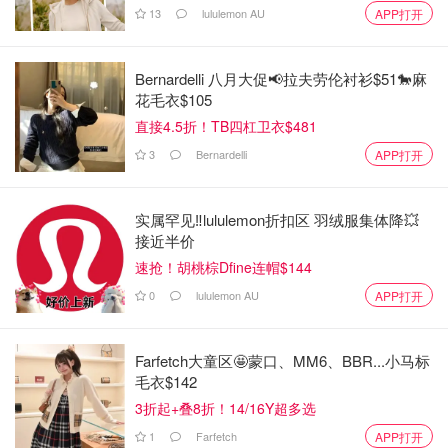
13
lululemon AU
APP打开
Bernardelli 八月大促📢拉夫劳伦衬衫$51🐎麻
花毛衣$105
直接4.5折！TB四杠卫衣$481
3
Bernardelli
APP打开
实属罕见‼️lululemon折扣区 羽绒服集体降💥
接近半价
速抢！胡桃棕Dfine连帽$144
0
lululemon AU
APP打开
Farfetch大童区🤩蒙口、MM6、BBR...小马标
毛衣$142
3折起+叠8折！14/16Y超多选
1
Farfetch
APP打开