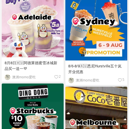
8月8日🇦🇺阿德莱德蜜雪冰城新
8/6-8/9🇦🇺悉尼Hurstville五十岚
品买一送一💜
开业优惠
澳洲momo爱吃
2
澳洲momo爱吃
5