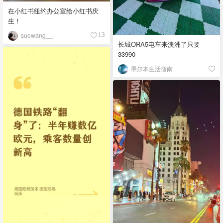
在小红书纽约办公室给小红书庆
生！
suewang__
13
长城ORA5电车来澳洲了只要
33990
墨尔本生活指南