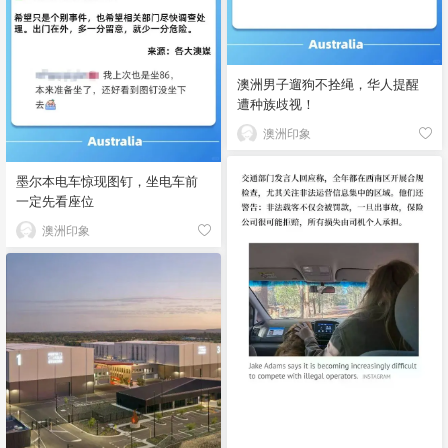
澳洲男子遛狗不拴绳，华人提醒
遭种族歧视！
澳洲印象
墨尔本电车惊现图钉，坐电车前
一定先看座位
澳洲印象