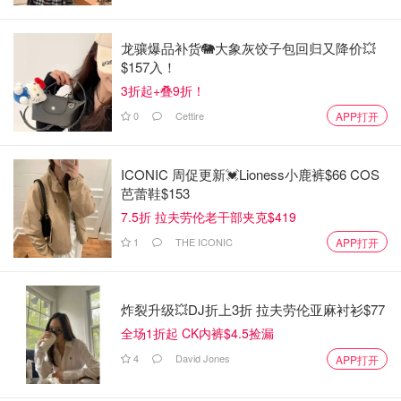
龙骧爆品补货🐘大象灰饺子包回归又降价💥
$157入！
3折起+叠9折！
0
Cettire
APP打开
ICONIC 周促更新💓Lioness小鹿裤$66 COS
芭蕾鞋$153
7.5折 拉夫劳伦老干部夹克$419
1
THE ICONIC
APP打开
炸裂升级💥DJ折上3折 拉夫劳伦亚麻衬衫$77
全场1折起 CK内裤$4.5捡漏
4
David Jones
APP打开