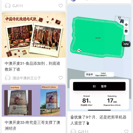
CJ111
中澳开麦31-食品添加剂，到底谁
教坏了谁
溜达中澳的王公子
🤖犹豫了9个月、还是把剪草机器
中澳开麦33-终究是三哥支撑了澳
人退货了🪴
洲经济
CJ111