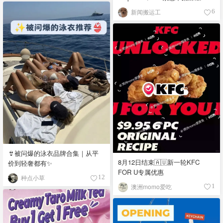
新闻搬运工
6
👙被问爆的泳衣品牌合集｜从平
8月12日结束🇦🇺新一轮KFC
价到轻奢都有✨
FOR U专属优惠
种点小草
12
澳洲momo爱吃
1