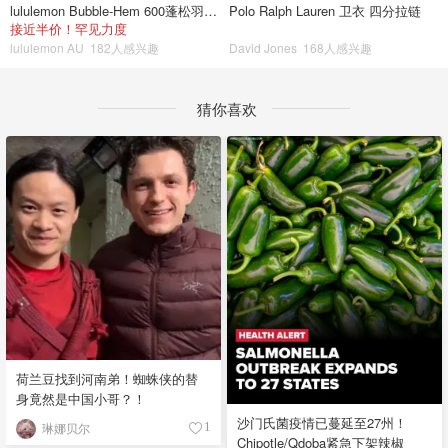
lululemon Bubble-Hem 600蓬松羽绒夹克
Polo Ralph Lauren 卫衣 四分拉链
接近半价！罕见力度
lululemon AU
182人感兴趣
David Jones
168人感兴趣
猜你喜欢
荷兰豆找到河南弟！蜘蛛侠的替
身竟然是中国小哥？！
沙门氏菌疫情已蔓延至27州！
琳娜贝尔
1
Chipotle/Qdoba紧急下架辣椒