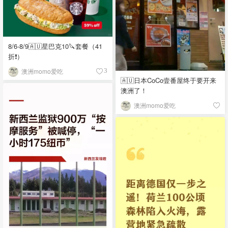
8/6-8/9🇦🇺星巴克10🔪套餐（41
折❗）
澳洲momo爱吃
3
🇦🇺日本CoCo壹番屋终于要开来
澳洲了！
澳洲momo爱吃