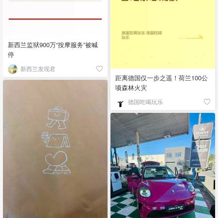
新西兰监狱900万“按摩服务”被喊
停
新西兰发现君
距离德国仅一步之遥！荷兰100公
顷森林火灾
德国吃喝玩乐