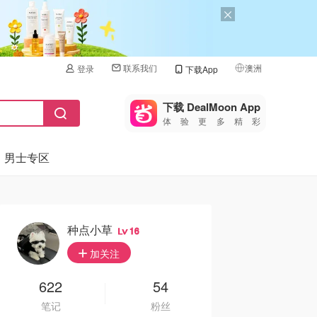
联系我们
澳洲
登录
下载App
🇺🇸
美国
下载 DealMoon App
体验更多精彩
🇨🇳
中国
男士专区
🇨🇦
加拿大
🇬🇧
英国
🇩🇪
德国
种点小草
16
🇫🇷
加关注
法国
🇮🇹
622
54
意大利
笔记
粉丝
🇦🇺
澳洲