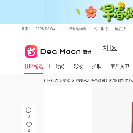
首页
2026 S2 Oweek
早春购物节
点击排行
抢好货
社区
社区精选
时尚
彩妆
护肤
家居厨卫
社区精选
护肤
想要水润明亮眼周？这7款眼精华必
0
2