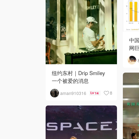
中国
网巨
纽约东村｜Drip Smiley
一个被爱的消息
8
aman910316
14