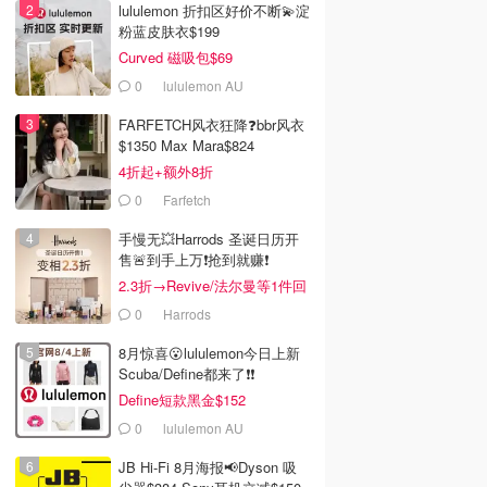
lululemon 折扣区好价不断💫淀
粉蓝皮肤衣$199
Curved 磁吸包$69
0
lululemon AU
FARFETCH风衣狂降❓bbr风衣
$1350 Max Mara$824
4折起+额外8折
0
Farfetch
手慢无💥Harrods 圣诞日历开
售🚨到手上万❗️抢到就赚❗️
2.3折→Revive/法尔曼等1件回
本！
0
Harrods
8月惊喜😮lululemon今日上新
Scuba/Define都来了❗️❗️
Define短款黑金$152
0
lululemon AU
JB Hi-Fi 8月海报📢Dyson 吸