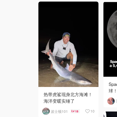
Sp
球！
热带虎鲨现身北方海滩！
陨
海洋变暖实锤了
10
波士顿101
13