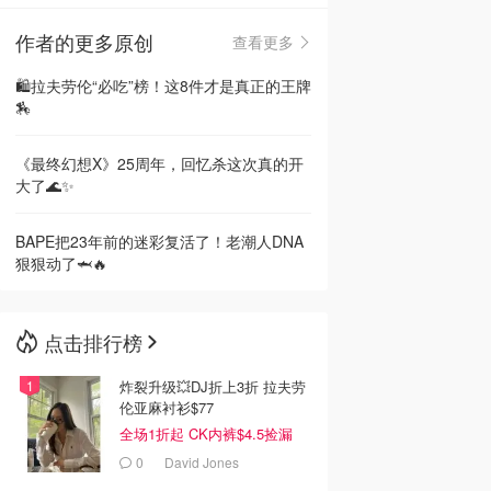
作者的更多原创
查看更多
🇳🇿
新西兰
🛍️拉夫劳伦“必吃”榜！这8件才是真正的王牌
🏇
《最终幻想X》25周年，回忆杀这次真的开
大了🌊✨
BAPE把23年前的迷彩复活了！老潮人DNA
狠狠动了🦈🔥
点击排行榜
炸裂升级💥DJ折上3折 拉夫劳
伦亚麻衬衫$77
全场1折起 CK内裤$4.5捡漏
0
David Jones