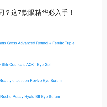
周？这7款眼精华必入手！
nnis Gross Advanced Retinol + Ferulic Triple
SkinCeuticals AOX+ Eye Gel
Beauty of Joseon Revive Eye Serum
 Roche-Posay Hyalu B5 Eye Serum