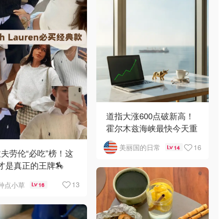
道指大涨600点破新高！
霍尔木兹海峡最快今天重
开
16
美丽国的日常
14
️拉夫劳伦“必吃”榜！这
才是真正的王牌🏇
13
种点小草
16