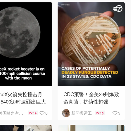
aceX火箭失控撞击月
CDC预警！全美23州爆致
5400迈时速砸出巨大
命真菌，抗药性超强
石坑
8
9
美国犄角旮旯新鲜事
新闻搬运工
14
15