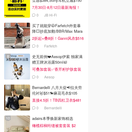
尘器$384,Sony耳机立减$150
7月30日-8月12日最新海报！
0
JB Hi-Fi
买了就能穿🧥Farfetch外套暴
降💥抄底加鹅/BBR/Max Mara
2折起+叠8折！Ganni风衣$516
0
Farfetch
史无前例❤️Aesop伊索 独家满
赠王牌沐浴露50ml🛀
可叠加套装✅香芹籽护肤套装
$171
0
Aesop
Bernardelli 八月大促📢拉夫劳
伦衬衫$51🐎麻花毛衣$105
直接4.5折！TB四杠卫衣$481
0
Bernardelli
adairs本季焕新家饰精选
橄榄棕榈绗缝被套套装 $2