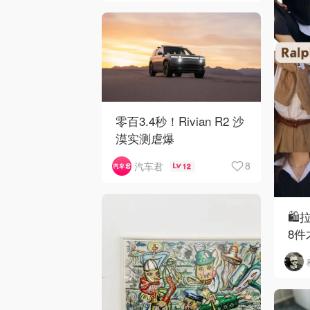
零百3.4秒！Rivian R2 沙
漠实测虐爆
8
汽车君
12
🛍
8件