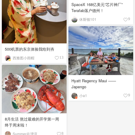
SpaceX 168亿美元“芯片神厂”
Terafab落户德州！
休斯顿101
9
500机票的东京体验我给到夯
西雅图小雨帽
13
Hyatt Regency Maui ——
Japengo
小a1
9
8月生活 熬过最难的开学第一周
终于周末啦！
Summer在漂流
8