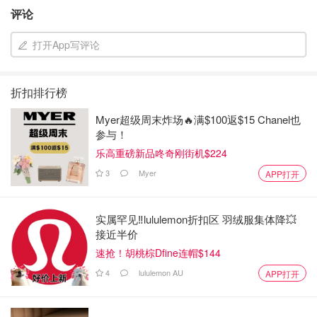
评论
打开App写评论
折扣排行榜
Myer超级周末炸场🔥满$100返$15 Chanel也
参与！
乐高重磅新品咚奇刚街机$224
3
Myer
APP打开
实属罕见‼️lululemon折扣区 羽绒服集体降💥
接近半价
速抢！胡桃棕Dfine连帽$144
4
lululemon AU
APP打开