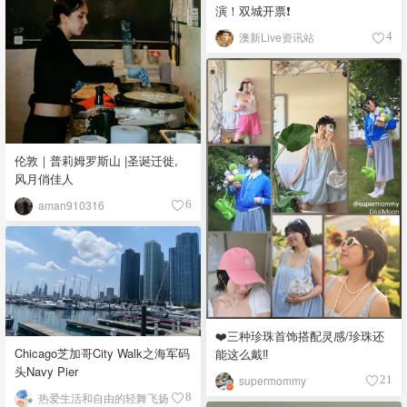
演！双城开票❗️
澳新Live资讯站
4
伦敦｜普莉姆罗斯山 |圣诞迁徙,
风月俏佳人
aman910316
6
❤️三种珍珠首饰搭配灵感/珍珠还
Chicago芝加哥City Walk之海军码
能这么戴‼️
头Navy Pier
supermommy
21
热爱生活和自由的轻舞飞扬
8