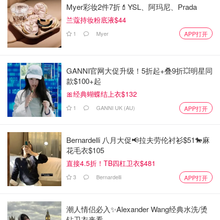
Myer彩妆2件7折💄YSL、阿玛尼、Prada
兰蔻持妆粉底液$44
1
Myer
APP打开
GANNI官网大促升级！5折起+叠9折💥明星同
款$100+起
🎀经典蝴蝶结上衣$132
1
GANNI UK (AU)
APP打开
Bernardelli 八月大促📢拉夫劳伦衬衫$51🐎麻
花毛衣$105
直接4.5折！TB四杠卫衣$481
3
Bernardelli
APP打开
潮人情侣必入✨Alexander Wang经典水洗/烫
钻卫衣来看