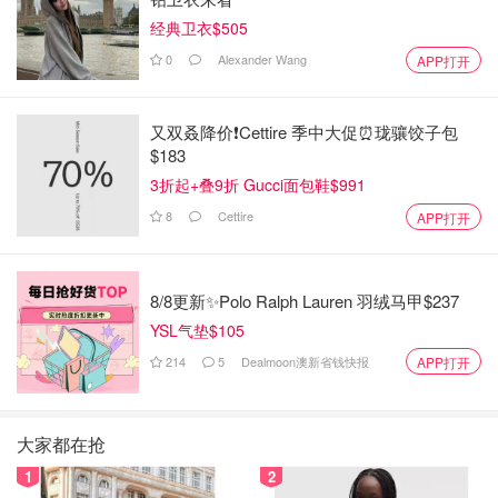
经典卫衣$505
0
Alexander Wang
APP打开
又双叒降价❗️Cettire 季中大促⏰珑骧饺子包
$183
3折起+叠9折 Gucci面包鞋$991
8
Cettire
APP打开
8/8更新✨Polo Ralph Lauren 羽绒马甲$237
YSL气垫$105
214
5
Dealmoon澳新省钱快报
APP打开
大家都在抢
1
2