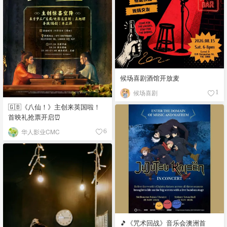
候场喜剧酒馆开放麦
候场喜剧
1
🇬🇧《八仙！》主创来英国啦！
首映礼抢票开启⏰
华人影业CMC
6
🎵《咒术回战》音乐会澳洲首