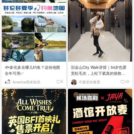
🐟多伦多去哪儿钓鱼？这份地图
旧金山City Walk穿搭｜54岁也爱
全年可用✅
宽松毛衣，上松下紧真的很救比
例
America周末快讯
不要坚持要爱
6
10