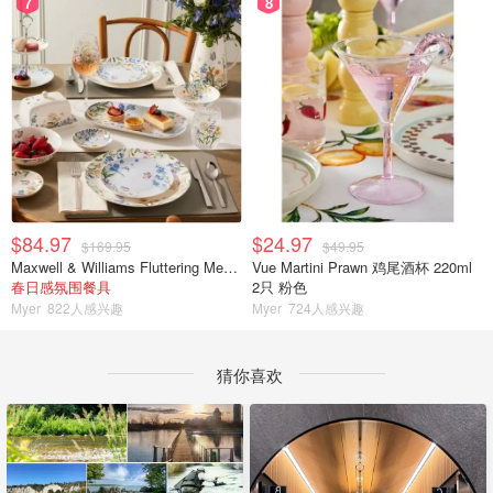
7
8
$84.97
$24.97
$169.95
$49.95
Maxwell & Williams Fluttering Meadow 12件餐具套装
Vue Martini Prawn 鸡尾酒杯 220ml
春日感氛围餐具
2只 粉色
Myer
822人感兴趣
Myer
724人感兴趣
猜你喜欢