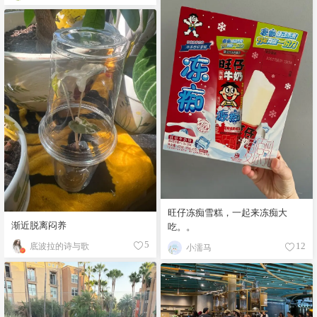
旺仔冻痴雪糕，一起来冻痴大
渐近脱离闷养
吃。。
底波拉的诗与歌
5
小濡马
12