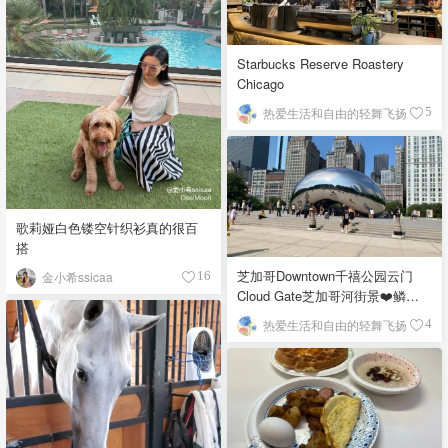
Starbucks Reserve Roastery
Chicago
热爱生活和自由的轻舞飞扬
5
歌莉娅白色镂空针织衫真的很百
搭
芝加哥Downtown千禧公园云门
金小希ssicaa
16
Cloud Gate芝加哥河街景❤️鳞次
栉比的高楼
热爱生活和自由的轻舞飞扬
4