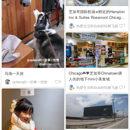
芝加哥国际机场✈️附近的Hampton
Inn & Suites Rosemont Chicago
O'Hare自助早餐
热爱生活和自由的轻舞飞扬
7
Chicago☘️💖芝加哥Chinatown唐
马场一天游
人街的地下mini小美食城
opfans的一些事一些情
6
热爱生活和自由的轻舞飞扬
3