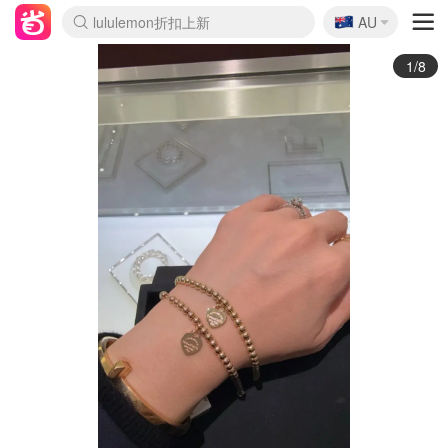
🇦🇺
Sasa美妆护肤3.5折
AU
lululemon折扣上新
SSENSE年中2.5折
FreshBeauty好价汇总
Cettire降价+叠9折
WWS Coles超市实拍
viagogo二手票捡漏
Myer超级周末
The Outnet奢牌1折起
David Jones 3折起
Flannels大牌1折
Perfumes Club护肤1折
AMIRO面罩$251
Amazon折扣汇总
eToro入金$200送$50
Amazon数码好物
ICONIC本周7.5折
ThedoubleF高奢地板价
Moose Knuckles 6折
丝芙兰5折起
EUFY摄像头$98
Selenichast首饰2折
Trip机票酒店促销
YSL送5件彩妆礼
Amazon家居好物
Amazon美妆护肤
雅漾大喷$8
过敏原检测盒$33
伊索独家赠50ml沐浴露
科颜氏高保湿面霜$29
SEALIFE海洋馆门票6折
丝塔芙大白罐$16
订阅Newsletter送香薰
Cult Beauty 6.8折
Harrods圣诞日历$525
LN-CC奢牌私促3折
d'Alba空姐喷雾$16
EVE LOM套装£56
Bernardelli独家4折
Adore Beauty 6折起
CT圣诞日历
Mytheresa奢品2.7折
Luxury Escapes 9折
Currentbody美容仪$881
MOON Garden Live
Roborock扫地机$649
Tingo Life水杯$24
Valentino官网5折
CR洗护套装$23
修丽可4件套$159
Myer彩妆2件7折
GANNI官网4.5折
Stylevana韩妆4折
Tessabit高奢8.5折
OGX洗发水$11
Amazon阿德莱德次日达
卡诗8.5折+赠礼
Philips Hue灯具8折
2/8