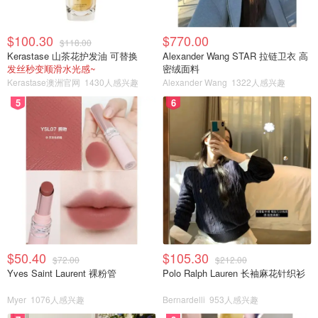
$100.30
$770.00
$118.00
Kerastase 山茶花护发油 可替换
Alexander Wang STAR 拉链卫衣 高
发丝秒变顺滑水光感~
密绒面料
Kerastase澳洲官网
1430人感兴趣
Alexander Wang
1322人感兴趣
5
6
$50.40
$105.30
$72.00
$212.00
Yves Saint Laurent 裸粉管
Polo Ralph Lauren 长袖麻花针织衫
Myer
1076人感兴趣
Bernardelli
953人感兴趣