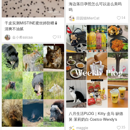
海边落日孕照怎么可以这么美呜
呜
田园猫MierCat
14
干皮实测MISTINE蜜丝婷防晒🧴
清爽不油腻
金小希ssicaa
11
八月生活PLOG｜Kitty·盒马·缺德
舅·茉莉奶白·Costco·Wendy's
maggie
35