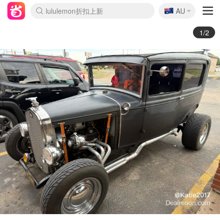
🇦🇺
Sasa美妆护肤3.5折
AU
lululemon折扣上新
SSENSE年中2.5折
FreshBeauty好价汇总
Cettire降价+叠9折
WWS Coles超市实拍
viagogo二手票捡漏
Myer折扣汇总
The Outnet奢牌1折起
David Jones 3折起
Flannels大牌1折
Perfumes Club护肤1折
AMIRO面罩$251
Amazon折扣汇总
eToro入金$200送$50
Amazon数码好物
ICONIC本周7.5折
ThedoubleF高奢地板价
Moose Knuckles 6折
EUFY摄像头$98
Selenichast首饰2折
Trip机票酒店促销
YSL送5件彩妆礼
Amazon家居好物
Amazon美妆护肤
雅漾大喷$8
过敏原检测盒$33
科颜氏高保湿面霜$29
SEALIFE海洋馆门票6折
丝塔芙大白罐$16
订阅Newsletter送香薰
Cult Beauty 6.8折
Harrods圣诞日历$525
LN-CC奢牌私促3折
d'Alba空姐喷雾$16
EVE LOM套装£56
Bernardelli独家4折
Adore Beauty 6折起
CT圣诞日历
Mytheresa奢品2.7折
Luxury Escapes 9折
Currentbody美容仪$881
MOON Garden Live
Roborock扫地机$649
Valentino官网5折
CR洗护套装$23
修丽可4件套$159
GANNI官网4.5折
Stylevana韩妆4折
Tessabit高奢8.5折
OGX洗发水$11
Amazon阿德莱德次日达
卡诗8.5折+赠礼
Philips Hue灯具8折
La Mer送8件礼值$529
2/2