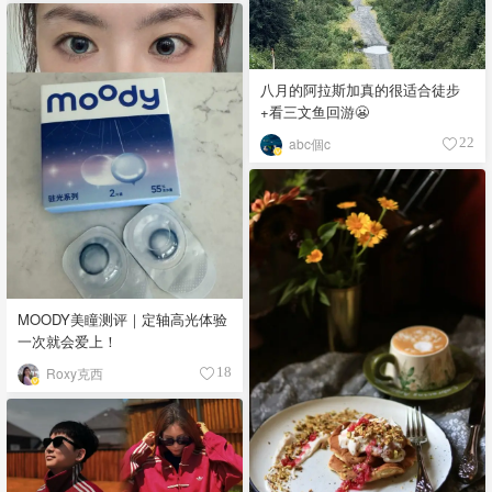
八月的阿拉斯加真的很适合徒步
+看三文鱼回游😬
abc個c
22
MOODY美瞳测评｜定轴高光体验
一次就会爱上！
Roxy克西
18