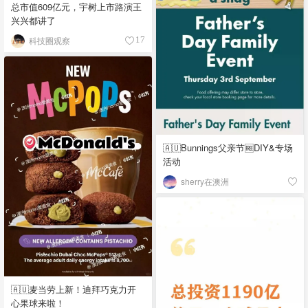
总市值609亿元，宇树上市路演王
兴兴都讲了
科技圈观察
17
🇦🇺Bunnings父亲节🆓DIY&专场
活动
sherry在澳洲
🇦🇺麦当劳上新！迪拜巧克力开
心果球来啦！