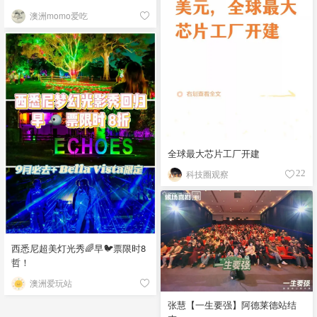
澳洲momo爱吃
全球最大芯片工厂开建
科技圈观察
22
西悉尼超美灯光秀🌈早🐦票限时8
哲！
澳洲爱玩站
张慧【一生要强】阿德莱德站结