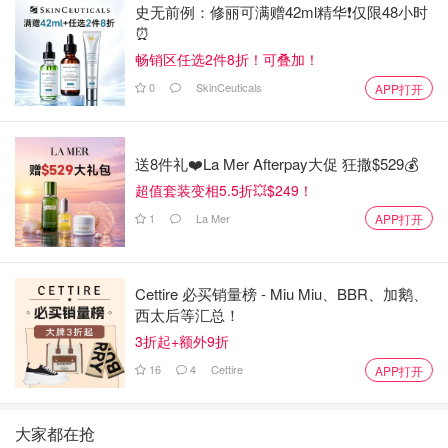
史无前例：修丽可满赠42ml精华❗️仅限48小时
⏰️
畅销区任选2件8折！可叠加！
0
SkinCeuticals
APP打开
送8件礼❤️La Mer Afterpay大促 狂撒$529💰
超值套装变相5.5折💥$249！
1
La Mer
APP打开
Cettire 必买销量榜 - Miu Miu、BBR、加鹅、
西太后等汇总！
3折起+额外9折
16
4
Cettire
APP打开
大家都在抢