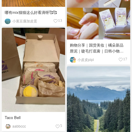
哪有mix猫猫这么好看滴呀🥰🥰
小葱豆腐加皮蛋
13
购物分享｜国货美妆｜橘朵新品
唇泥｜睫毛打底膏｜日韩小物｜
眼线笔｜美甲DIY💅
小皮皮pipi
17
Taco Bell
aabbccc
5