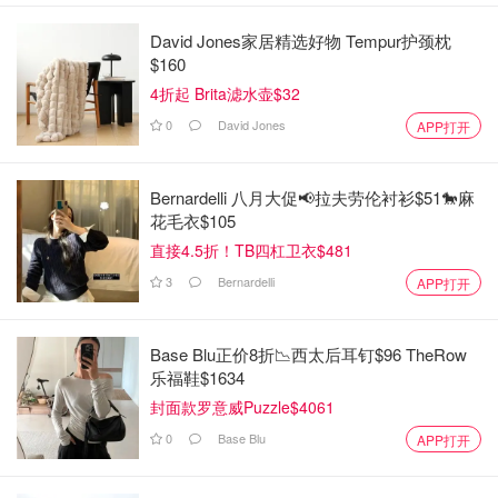
David Jones家居精选好物 Tempur护颈枕
$160
4折起 Brita滤水壶$32
0
David Jones
APP打开
Bernardelli 八月大促📢拉夫劳伦衬衫$51🐎麻
花毛衣$105
直接4.5折！TB四杠卫衣$481
3
Bernardelli
APP打开
Base Blu正价8折📉西太后耳钉$96 TheRow
乐福鞋$1634
封面款罗意威Puzzle$4061
0
Base Blu
APP打开