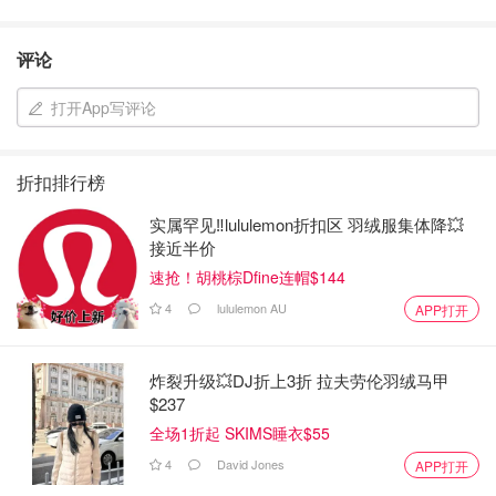
评论
打开App写评论
折扣排行榜
实属罕见‼️lululemon折扣区 羽绒服集体降💥
接近半价
速抢！胡桃棕Dfine连帽$144
4
lululemon AU
APP打开
炸裂升级💥DJ折上3折 拉夫劳伦羽绒马甲
$237
全场1折起 SKIMS睡衣$55
4
David Jones
APP打开