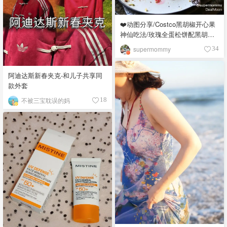
❤️动图分享/Costco黑胡椒开心果
神仙吃法/玫瑰全蛋松饼配黑胡椒
开心果碎太惊艳😍
supermommy
34
阿迪达斯新春夹克-和儿子共享同
款外套
不被三宝耽误的妈
18