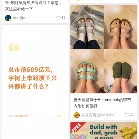
🐻 来阿拉斯加没偶遇熊？别急，
来这里补救一下！
abc個c
41
夏天就是属于Birkenstock的季节-
内附如何选择
花开富贵之Mo个Mo
21