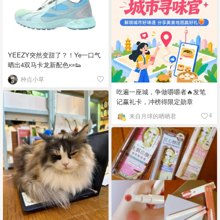
YEEZY突然变甜了？！Ye一口气
晒出4双马卡龙新配色🍬👟
种点小草
吃遍一座城，争做嚼嚼者🔥发笔
记赢礼卡，冲榜得限定勋章
来自月球的晒晒君
4