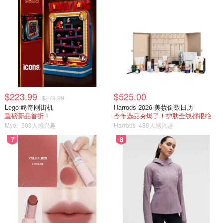
$223.99
$525.00
$279.99
Lego 咚奇刚街机
Harrods 2026 美妆倒数日历
重磅新品首折！
今年选品夯爆了！护肤全线都很绝
Myer
503人感兴趣
Harrods
488人感兴趣
7
8