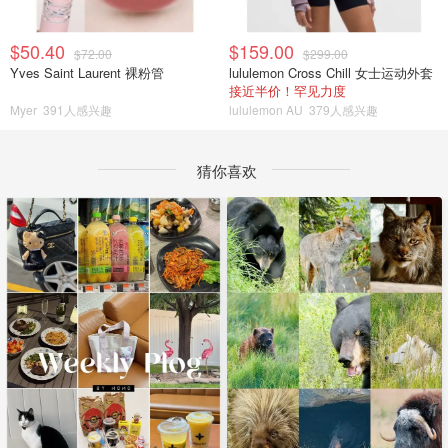
$50.40
$159.00
$72.00
$299.00
Yves Saint Laurent 裸粉管
lululemon Cross Chill 女士运动外套
接近半价！罕见力度
Myer
391人感兴趣
lululemon AU
379人感兴趣
猜你喜欢