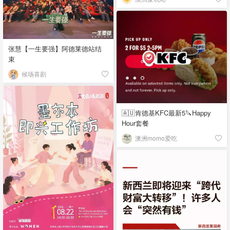
张慧【一生要强】阿德莱德站结
束
候场喜剧
🇦🇺肯德基KFC最新5🔪Happy
Hour套餐
澳洲momo爱吃