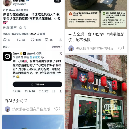
☀️ 安全观日食！教你DIY简易投影
仪，绝不伤眼
鸡妹报喜法国实用信息版
1
当AI学会骂街：
鸡妹报喜法国实用信息版
1