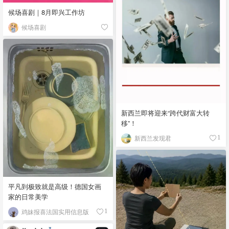
候场喜剧｜8月即兴工作坊
候场喜剧
新西兰即将迎来“跨代财富大转
移”！
新西兰发现君
1
平凡到极致就是高级！德国女画
家的日常美学
鸡妹报喜法国实用信息版
1