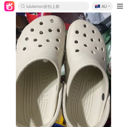
🇦🇺
Sasa美妆护肤3.5折
AU
lululemon折扣上新
SSENSE年中2.5折
FreshBeauty好价汇总
Cettire降价+叠9折
WWS Coles超市实拍
viagogo二手票捡漏
Myer超级周末
The Outnet奢牌1折起
David Jones 3折起
Flannels大牌1折
Perfumes Club护肤1折
AMIRO面罩$251
Amazon折扣汇总
eToro入金$200送$50
Amazon数码好物
ICONIC本周7.5折
ThedoubleF高奢地板价
Moose Knuckles 6折
丝芙兰5折起
EUFY摄像头$98
Selenichast首饰2折
Trip机票酒店促销
YSL送5件彩妆礼
Amazon家居好物
Amazon美妆护肤
雅漾大喷$8
过敏原检测盒$33
伊索独家赠50ml沐浴露
科颜氏高保湿面霜$29
SEALIFE海洋馆门票6折
丝塔芙大白罐$16
订阅Newsletter送香薰
Cult Beauty 6.8折
Harrods圣诞日历$525
LN-CC奢牌私促3折
d'Alba空姐喷雾$16
EVE LOM套装£56
Bernardelli独家4折
Adore Beauty 6折起
CT圣诞日历
Mytheresa奢品2.7折
Luxury Escapes 9折
Currentbody美容仪$881
MOON Garden Live
Roborock扫地机$649
Tingo Life水杯$24
Valentino官网5折
CR洗护套装$23
修丽可4件套$159
Myer彩妆2件7折
GANNI官网4.5折
Stylevana韩妆4折
Tessabit高奢8.5折
OGX洗发水$11
Amazon阿德莱德次日达
卡诗8.5折+赠礼
Philips Hue灯具8折