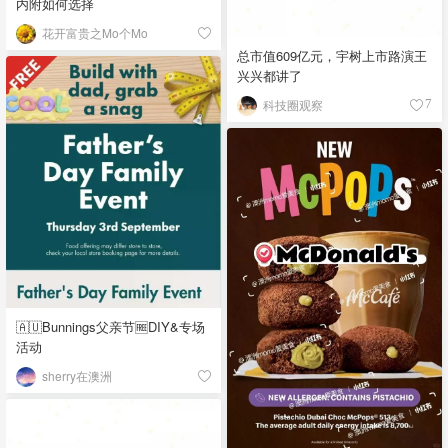
内附如何选择
花开富贵之Mo个Mo
总市值609亿元，宇树上市路演王
兴兴都讲了
科技圈观察
7
🇦🇺Bunnings父亲节🆓DIY&专场
活动
sherry在澳洲