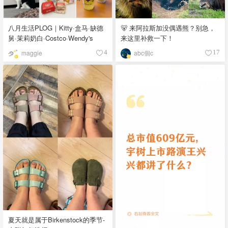
八月生活PLOG｜Kitty·盒马·缺德
🐻 来阿拉斯加没偶遇熊？别急，
舅·茉莉奶白·Costco·Wendy's
来这里补救一下！
maggie
abc個c
4
17
夏天就是属于Birkenstock的季节-