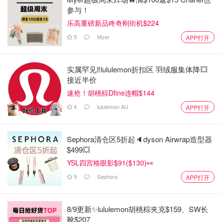
参与！
乐高重磅新品咚奇刚街机$224
5
Myer
APP打开
实属罕见‼️lululemon折扣区 羽绒服集体降💥
接近半价
速抢！胡桃棕Dfine连帽$144
4
lululemon AU
APP打开
Sephora清仓区5折起🔈dyson Airwrap造型器
$499💥
YSL四宫格眼影$91($130)👀
9
Sephora
APP打开
8/9更新✨lululemon胡桃棕夹克$159、SW长
靴$207