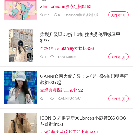
Zimmermann波点短裙$252
214
5
Dealmoon澳新省钱快报
APP打开
炸裂升级💥DJ折上3折 拉夫劳伦羽绒马甲
$237
全场1折起 Stanley拎拎杯$36
4
David Jones
APP打开
GANNI官网大促升级！5折起+叠9折💥明星同
款$100+起
🎀经典蝴蝶结上衣$132
1
GANNI UK (AU)
APP打开
ICONIC 周促更新💓Lioness小鹿裤$66 COS
芭蕾鞋$153
7.5折 拉夫劳伦老干部夹克$419