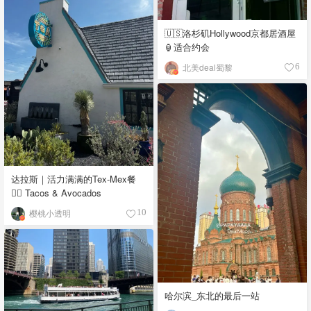
🇺🇸洛杉矶Hollywood京都居酒屋
🏮适合约会
北美deal蜀黎
6
达拉斯｜活力满满的Tex-Mex餐
👉🏼 Tacos & Avocados
樱桃小透明
10
哈尔滨_东北的最后一站