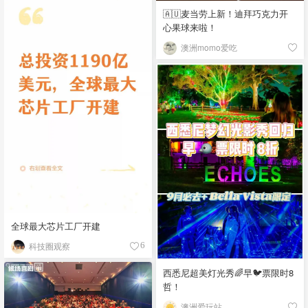
🇦🇺麦当劳上新！迪拜巧克力开
心果球来啦！
澳洲momo爱吃
全球最大芯片工厂开建
科技圈观察
6
西悉尼超美灯光秀🌈早🐦票限时8
哲！
澳洲爱玩站