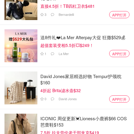
直接4.5折！TB四杠卫衣$481
3
Bernardelli
APP打开
送8件礼❤️La Mer Afterpay大促 狂撒$529💰
超值套装变相5.5折💥$249！
1
La Mer
APP打开
David Jones家居精选好物 Tempur护颈枕
$160
4折起 Brita滤水壶$32
0
David Jones
APP打开
ICONIC 周促更新💓Lioness小鹿裤$66 COS
芭蕾鞋$153
7.5折 拉夫劳伦老干部夹克$419