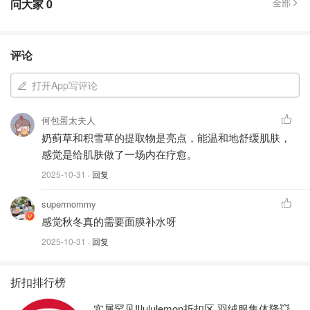
问大家
0
全部
评论
打开App写评论
何包蛋太夫人
奶蓟草和积雪草的提取物是亮点，能温和地舒缓肌肤，
感觉是给肌肤做了一场内在疗愈。
2025-10-31
· 回复
supermommy
感觉秋冬真的需要面膜补水呀
2025-10-31
· 回复
折扣排行榜
实属罕见‼️lululemon折扣区 羽绒服集体降💥