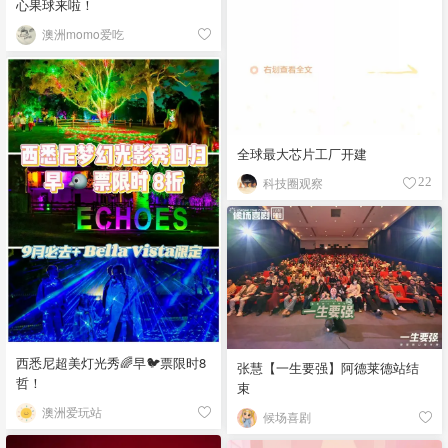
心果球来啦！
澳洲momo爱吃
全球最大芯片工厂开建
科技圈观察
22
西悉尼超美灯光秀🌈早🐦票限时8
张慧【一生要强】阿德莱德站结
哲！
束
澳洲爱玩站
候场喜剧