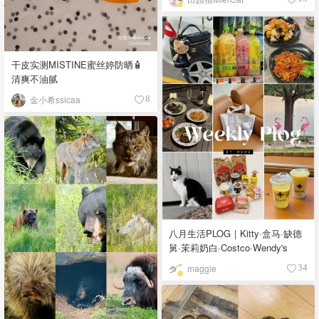
干皮实测MISTINE蜜丝婷防晒🧴
清爽不油腻
金小希ssicaa
8
八月生活PLOG｜Kitty·盒马·缺德
舅·茉莉奶白·Costco·Wendy's
maggie
34