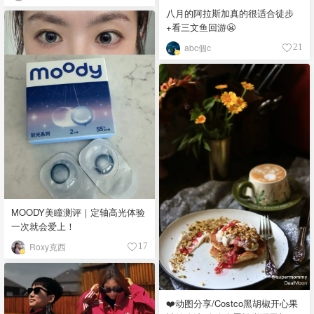
八月的阿拉斯加真的很适合徒步
+看三文鱼回游😬
abc個c
21
MOODY美瞳测评｜定轴高光体验
一次就会爱上！
Roxy克西
17
❤️动图分享/Costco黑胡椒开心果