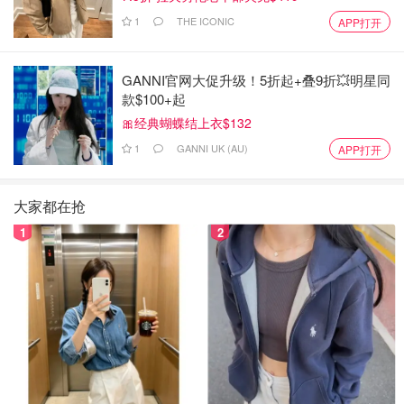
1
THE ICONIC
APP打开
GANNI官网大促升级！5折起+叠9折💥明星同
款$100+起
🎀经典蝴蝶结上衣$132
1
GANNI UK (AU)
APP打开
大家都在抢
1
2