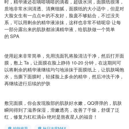
时，精华液还在嘀嗒嘀嗒的滴着，超级水润，面膜纸很薄，
质地非常水润清透、清爽细腻，面膜纸的大小适中，但是对
大脸女生有一点点🤏的不友好，脸庞不够贴合，不过没关
系，可以用剩余的精华液涂抹，这样也非常不错呢😝 让每
一部分露出来的肌肤都涂满精华液，给肌肤做一个简单
的 SPA
使用起来非常简单，先用洗面乳将脸清洁干净，然后打开面
膜，敷上 Ta，让面膜在脸上静待 10-20 分钟，在这期间可
以将剩余的精华液继续均匀地涂抹于面膜纸上，让肌肤喝饱
水，当撕下面膜时，轻揉脸上多余的精华，然后冲洗干净，
再继续进行后续的护肤
敷完面膜，你会发现脸部的肌肤好水嫩，QQ弹弹的，肌肤
瞬间得到了滋养保湿，滑嫩透亮，改善了干燥，舒缓了泛
红，修复力杠杠滴👍 绝对是熬夜星人的福音！
护肤推荐
秋日浓度MAX