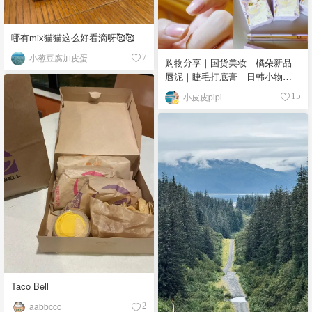
哪有mix猫猫这么好看滴呀🥰🥰
小葱豆腐加皮蛋
7
购物分享｜国货美妆｜橘朵新品
唇泥｜睫毛打底膏｜日韩小物｜
眼线笔｜美甲DIY💅
小皮皮pipi
15
Taco Bell
aabbccc
2