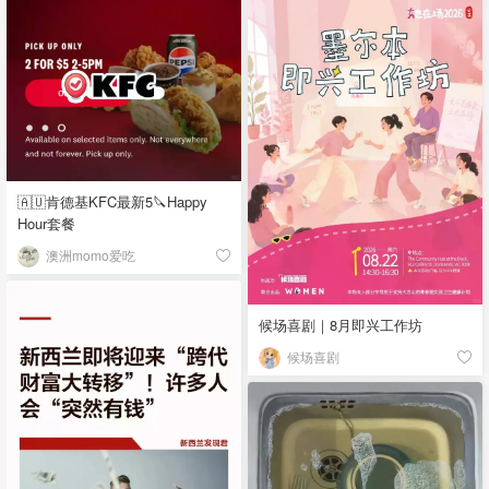
🇦🇺肯德基KFC最新5🔪Happy
Hour套餐
澳洲momo爱吃
候场喜剧｜8月即兴工作坊
候场喜剧