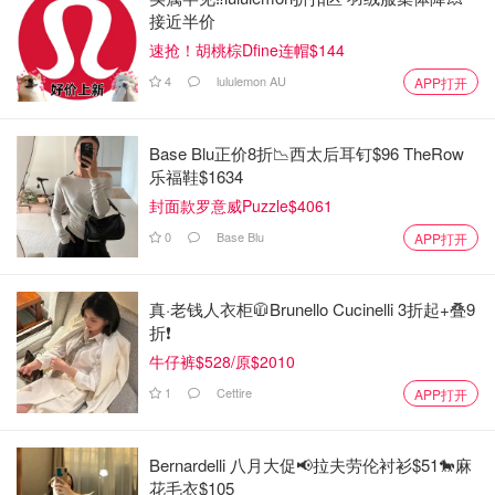
接近半价
速抢！胡桃棕Dfine连帽$144
4
lululemon AU
APP打开
Base Blu正价8折📉西太后耳钉$96 TheRow
乐福鞋$1634
封面款罗意威Puzzle$4061
0
Base Blu
APP打开
真·老钱人衣柜🧥Brunello Cucinelli 3折起+叠9
折❗️
牛仔裤$528/原$2010
1
Cettire
APP打开
Bernardelli 八月大促📢拉夫劳伦衬衫$51🐎麻
花毛衣$105