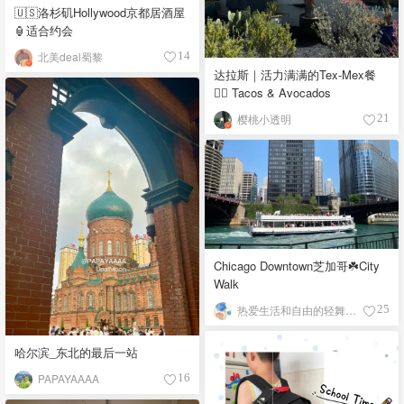
🇺🇸洛杉矶Hollywood京都居酒屋
🏮适合约会
北美deal蜀黎
14
达拉斯｜活力满满的Tex-Mex餐
👉🏼 Tacos & Avocados
樱桃小透明
21
Chicago Downtown芝加哥☘️City
Walk
热爱生活和自由的轻舞飞扬
25
哈尔滨_东北的最后一站
PAPAYAAAA
16