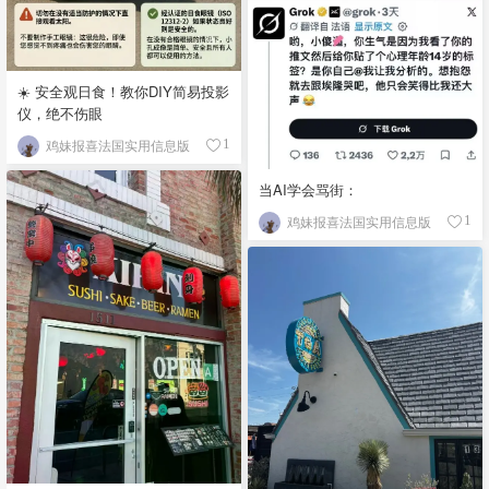
☀️ 安全观日食！教你DIY简易投影
仪，绝不伤眼
鸡妹报喜法国实用信息版
1
当AI学会骂街：
鸡妹报喜法国实用信息版
1