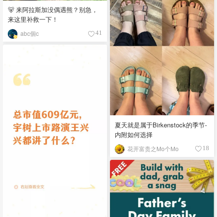
🐻 来阿拉斯加没偶遇熊？别急，
来这里补救一下！
abc個c
41
夏天就是属于Birkenstock的季节-
内附如何选择
花开富贵之Mo个Mo
18