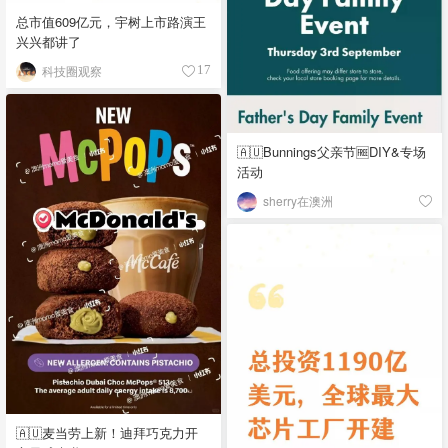
总市值609亿元，宇树上市路演王
兴兴都讲了
科技圈观察
17
🇦🇺Bunnings父亲节🆓DIY&专场
活动
sherry在澳洲
🇦🇺麦当劳上新！迪拜巧克力开