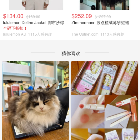
$134.00
$252.09
$169.00
$1297.00
lululemon Define Jacket 都市沙棕
Zimmermann 波点植绒薄纱短裙
全码下折扣！
lululemon AU
1115人感兴趣
The Outnet.com
1113人感兴趣
猜你喜欢