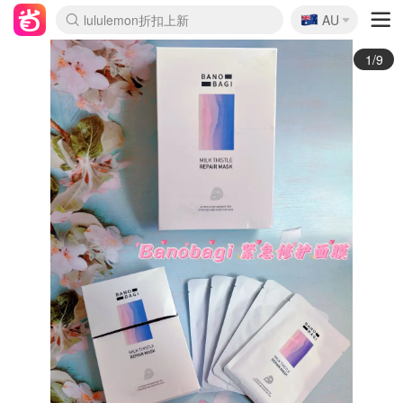
🇦🇺
Sasa美妆护肤3.5折
AU
lululemon折扣上新
SSENSE年中2.5折
FreshBeauty好价汇总
Cettire降价+叠9折
WWS Coles超市实拍
viagogo二手票捡漏
Myer折扣汇总
The Outnet奢牌1折起
David Jones 3折起
Flannels大牌1折
Perfumes Club护肤1折
AMIRO面罩$251
Amazon折扣汇总
eToro入金$200送$50
Amazon数码好物
ICONIC本周7.5折
ThedoubleF高奢地板价
Moose Knuckles 6折
EUFY摄像头$98
Selenichast首饰2折
Trip机票酒店促销
YSL送5件彩妆礼
Amazon家居好物
Amazon美妆护肤
雅漾大喷$8
过敏原检测盒$33
科颜氏高保湿面霜$29
SEALIFE海洋馆门票6折
丝塔芙大白罐$16
订阅Newsletter送香薰
Cult Beauty 6.8折
Harrods圣诞日历$525
LN-CC奢牌私促3折
d'Alba空姐喷雾$16
EVE LOM套装£56
Bernardelli独家4折
Adore Beauty 6折起
CT圣诞日历
Mytheresa奢品2.7折
Luxury Escapes 9折
Currentbody美容仪$881
MOON Garden Live
Roborock扫地机$649
Valentino官网5折
CR洗护套装$23
修丽可4件套$159
GANNI官网4.5折
Stylevana韩妆4折
Tessabit高奢8.5折
OGX洗发水$11
Amazon阿德莱德次日达
卡诗8.5折+赠礼
Philips Hue灯具8折
La Mer送8件礼值$529
2/9