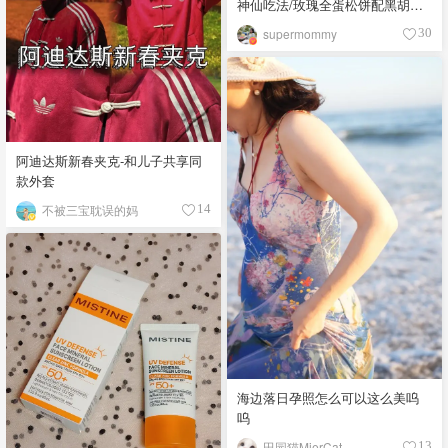
神仙吃法/玫瑰全蛋松饼配黑胡椒
开心果碎太惊艳😍
supermommy
30
阿迪达斯新春夹克-和儿子共享同
款外套
不被三宝耽误的妈
14
海边落日孕照怎么可以这么美呜
呜
田园猫MierCat
13