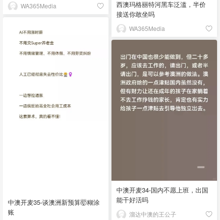
西澳玛格丽特河黑车泛滥，半价
WA365Media
接送你敢坐吗
WA365Media
中澳开麦34-国内不愿上班，出国
能干好活吗
中澳开麦35-谈澳洲新预算🤯糊涂
账
溜达中澳的王公子