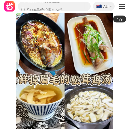
🇦🇺
Sasa美妆护肤3.5折
AU
lululemon折扣上新
SSENSE年中3折
FreshBeauty好价汇总
Cettire降价+叠9折
Farfetch折上8折
WWS Coles超市实拍
viagogo二手票捡漏
Myer清仓1折起
The Outnet奢牌1折起
David Jones 3折起
Flannels大牌1折
Perfumes Club护肤1折
AMIRO返校季6.2折
Oweek抽奖送Airpods
Amazon折扣汇总
eToro入金$200送$50
Amazon数码好物
ICONIC本周7.5折
ThedoubleF高奢地板价
Moose Knuckles 6折
丝芙兰5折起
EUFY官网3.7折起
Selenichast首饰2折
Trip机票酒店促销
YSL送5件彩妆礼
Amazon家居好物
BIGBANG巡演开票
David Jones时尚3折
Amazon美妆护肤
雅漾大喷$8
过敏原检测盒$33
伊索独家赠50ml沐浴露
科颜氏清仓3折
SEALIFE海洋馆门票6折
丝塔芙大白罐$16
订阅Newsletter送香薰
Cult Beauty 6.8折
Harrods圣诞日历2.3折
LN-CC奢牌私促3折
d'Alba空姐喷雾$16
EVE LOM套装逆天2折
Bernardelli独家4折
Adore Beauty 6折起
CT圣诞日历
Mytheresa奢品2.7折
Luxury Escapes 9折
Currentbody美容仪9折
卡诗9折+赠4件礼
MOON Garden Live
ALLSAINTS美衣3折
Roborock扫地机3.7折
Tingo Life水杯$24
Valentino官网5折
CR洗发护发6.3折
2/9