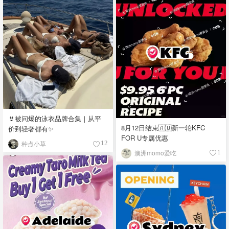
👙被问爆的泳衣品牌合集｜从平
8月12日结束🇦🇺新一轮KFC
价到轻奢都有✨
FOR U专属优惠
种点小草
12
澳洲momo爱吃
1