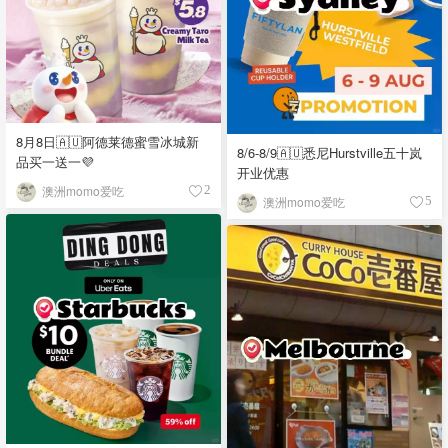
8月8日🇦🇺阿德莱德蜜雪冰城新
8/6-8/9🇦🇺悉尼Hurstville五十岚
品买一送一💜
开业优惠
澳洲momo爱吃
2
澳洲momo爱吃
5