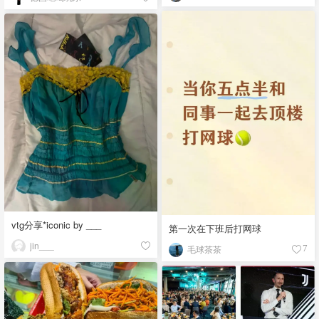
vtg分享*iconic by ___
第一次在下班后打网球
jin___
毛球茶茶
7