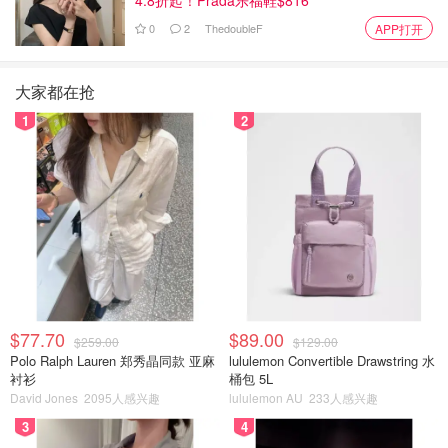
0
2
ThedoubleF
APP打开
大家都在抢
1
2
$77.70
$89.00
$259.00
$129.00
Polo Ralph Lauren 郑秀晶同款 亚麻
lululemon Convertible Drawstring 水
衬衫
桶包 5L
David Jones
2095人感兴趣
lululemon AU
233人感兴趣
3
4