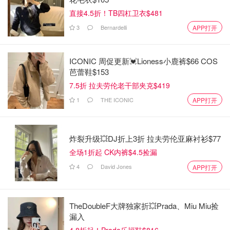
直接4.5折！TB四杠卫衣$481
3
Bernardelli
APP打开
ICONIC 周促更新💓Lioness小鹿裤$66 COS
芭蕾鞋$153
7.5折 拉夫劳伦老干部夹克$419
1
THE ICONIC
APP打开
炸裂升级💥DJ折上3折 拉夫劳伦亚麻衬衫$77
全场1折起 CK内裤$4.5捡漏
4
David Jones
APP打开
TheDoubleF大牌独家折💥Prada、Miu Miu捡
漏入
4.8折起！Prada乐福鞋$816