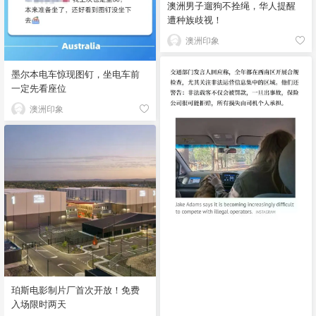
澳洲男子遛狗不拴绳，华人提醒
遭种族歧视！
澳洲印象
墨尔本电车惊现图钉，坐电车前
一定先看座位
澳洲印象
珀斯电影制片厂首次开放！免费
入场限时两天