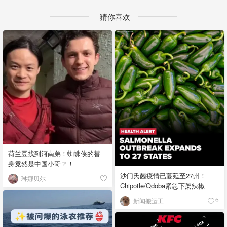
猜你喜欢
荷兰豆找到河南弟！蜘蛛侠的替
身竟然是中国小哥？！
沙门氏菌疫情已蔓延至27州！
琳娜贝尔
Chipotle/Qdoba紧急下架辣椒
新闻搬运工
6