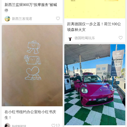
新西兰监狱900万“按摩服务”被喊
停
新西兰发现君
距离德国仅一步之遥！荷兰100公
顷森林火灾
德国吃喝玩乐
在小红书纽约办公室给小红书庆
生！
suewang__
13