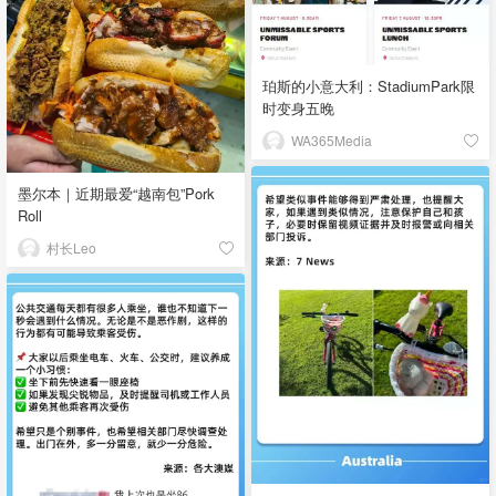
珀斯的小意大利：StadiumPark限
时变身五晚
WA365Media
墨尔本｜近期最爱“越南包”Pork
Roll
村长Leo