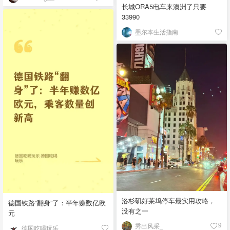
长城ORA5电车来澳洲了只要
33990
墨尔本生活指南
洛杉矶好莱坞停车最实用攻略，
德国铁路“翻身”了：半年赚数亿欧
没有之一
元
秀出风采_
9
德国吃喝玩乐