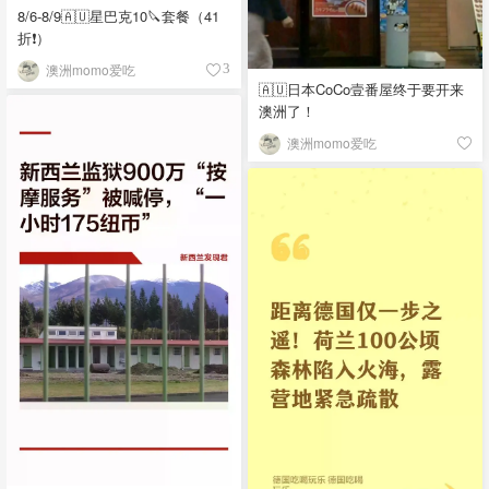
8/6-8/9🇦🇺星巴克10🔪套餐（41
折❗）
澳洲momo爱吃
3
🇦🇺日本CoCo壹番屋终于要开来
澳洲了！
澳洲momo爱吃