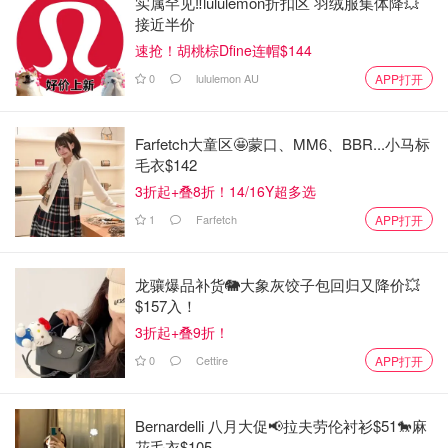
实属罕见‼️lululemon折扣区 羽绒服集体降💥
接近半价
速抢！胡桃棕Dfine连帽$144
0
lululemon AU
APP打开
Farfetch大童区🤩蒙口、MM6、BBR...小马标
毛衣$142
3折起+叠8折！14/16Y超多选
1
Farfetch
APP打开
龙骧爆品补货🐘大象灰饺子包回归又降价💥
$157入！
3折起+叠9折！
0
Cettire
APP打开
Bernardelli 八月大促📢拉夫劳伦衬衫$51🐎麻
花毛衣$105