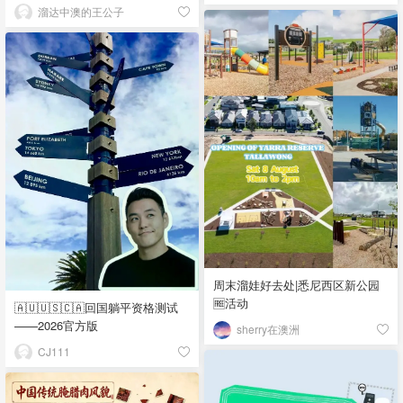
溜达中澳的王公子
周末溜娃好去处|悉尼西区新公园
🆓活动
🇦🇺🇺🇸🇨🇦回国躺平资格测试
——2026官方版
sherry在澳洲
CJ111