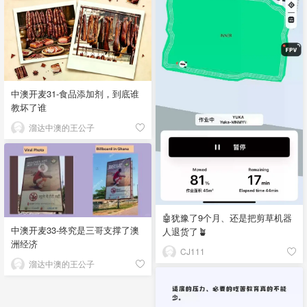
中澳开麦31-食品添加剂，到底谁
教坏了谁
溜达中澳的王公子
🤖犹豫了9个月、还是把剪草机器
中澳开麦33-终究是三哥支撑了澳
人退货了🪴
洲经济
CJ111
溜达中澳的王公子