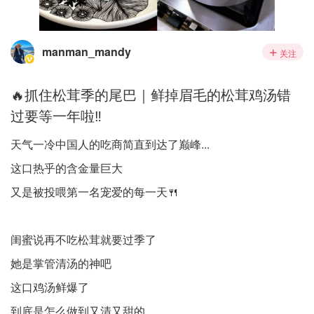
manman_mandy
关注
🔥抓住松茸季的尾巴｜鲜掉眉毛的松茸鸡汤错
过要等一年啦‼️
天气一冷中国人的吃商简直到达了巅峰...
这口热乎的含金量巨大
又是被投喂第一名宠爱的每一天🍴
闺蜜说再不吃松茸就要过季了
她是掌管清汤的神吧
这口鸡汤鲜爆了
到底是怎么做到又清又甜的