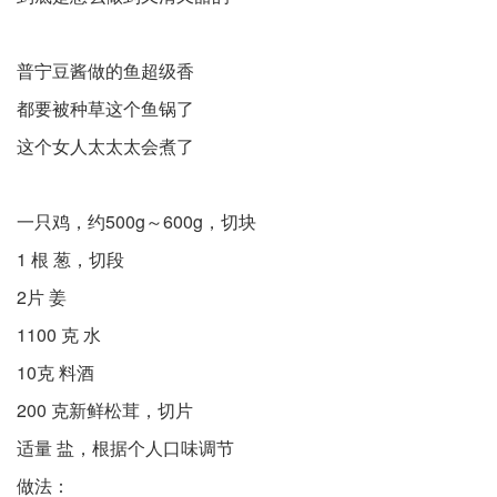
普宁豆酱做的鱼超级香
都要被种草这个鱼锅了
这个女人太太太会煮了
一只鸡，约500g～600g，切块
1 根 葱，切段
2片 姜
1100 克 水
10克 料酒
200 克新鲜松茸，切片
适量 盐，根据个人口味调节
做法：