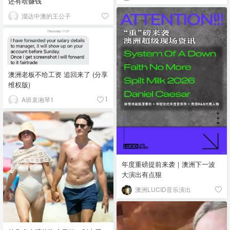
还有啥赚钱
溜达中澳的王公子
澳洲老板不给工资 追回来了 (分享
维权版)
A班袁湘琴1
1
年度重磅提前来袭｜澳洲下一波
大演出有点狠
澳洲LUCID音乐演出