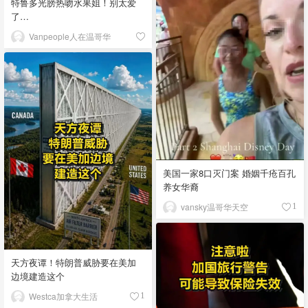
特鲁多光膀热吻水果姐！别太爱
了…
Vanpeople人在温哥华
美国一家8口灭门案 婚姻千疮百孔
养女华裔
vansky温哥华天空
1
天方夜谭！特朗普威胁要在美加
边境建造这个
Westca加拿大生活
1