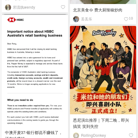
邪流纨wendy
北京美食🥘 费大厨辣椒炒肉
丢丢乐
10
悉尼演出推荐｜下周二晚，即兴
搞笑 笑到失控
中澳开麦37-银行都说不赚钱了，
RollingDonkey