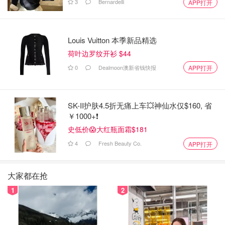
3
Bernardelli
APP打开
Louis Vuitton 本季新品精选
荷叶边罗纹开衫 $44
0
Dealmoon澳新省钱快报
APP打开
SK-II护肤4.5折无痛上车💥神仙水仅$160, 省
￥1000+❗
史低价😱大红瓶面霜$181
4
Fresh Beauty Co.
APP打开
大家都在抢
1
2