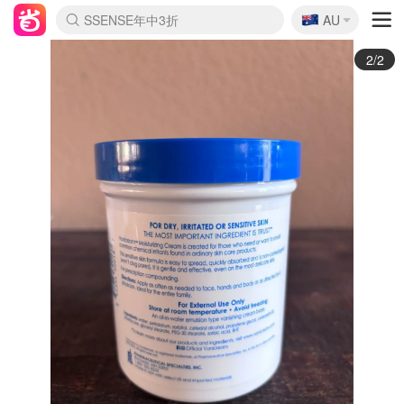
🇦🇺
SSENSE年中3折
AU
lululemon折扣上新
Sasa美妆护肤3.5折
FreshBeauty好价汇总
Cettire降价+叠9折
WWS Coles超市实拍
viagogo二手票捡漏
Myer超级周末1折
The Outnet奢牌1折起
David Jones 3折起
Flannels大牌1折
Perfumes Club护肤1折
AMIRO返校季6.2折
Amazon折扣汇总
eToro入金$200送$50
Amazon数码好物
ICONIC本周7.5折
ThedoubleF高奢地板价
Moose Knuckles 6折
丝芙兰5折起
EUFY官网3.7折起
Selenichast首饰2折
Trip机票酒店促销
YSL送5件彩妆礼
Amazon家居好物
Amazon美妆护肤
雅漾大喷$8
过敏原检测盒$33
伊索独家赠50ml沐浴露
科颜氏清仓3折
SEALIFE海洋馆门票6折
丝塔芙大白罐$16
订阅Newsletter送香薰
Cult Beauty 6.8折
Harrods圣诞日历2.3折
LN-CC奢牌私促3折
d'Alba空姐喷雾$16
EVE LOM套装逆天2折
Bernardelli独家4折
Adore Beauty 6折起
CT圣诞日历
Mytheresa奢品2.7折
Luxury Escapes 9折
Currentbody美容仪9折
MOON Garden Live
Roborock扫地机3.7折
Tingo Life水杯$24
Valentino官网5折
CR洗发护发6.3折
修丽可套装7.4折
Myer彩妆2件7折
GANNI官网4.5折
Stylevana韩妆4折
Tessabit高奢8.5折
OGX洗护4折
Amazon阿德莱德次日达
卡诗8.5折+赠礼
Philips Hue灯具8折
1/2