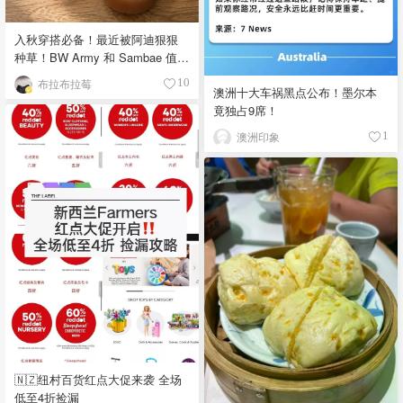
入秋穿搭必备！最近被阿迪狠狠
种草！BW Army 和 Sambae 值得
拥有！
布拉布拉莓
10
澳洲十大车祸黑点公布！墨尔本
竟独占9席！
澳洲印象
1
🇳🇿纽村百货红点大促来袭 全场
低至4折捡漏