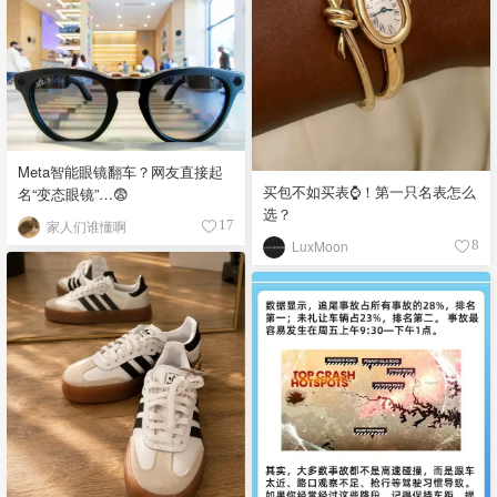
Meta智能眼镜翻车？网友直接起
买包不如买表⌚️！第一只名表怎么
名“变态眼镜”…😨
选？
家人们谁懂啊
17
LuxMoon
8