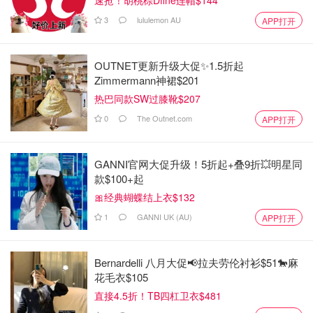
速抢！胡桃棕Dfine连帽$144
3
lululemon AU
APP打开
OUTNET更新升级大促✨1.5折起
Zimmermann神裙$201
热巴同款SW过膝靴$207
0
The Outnet.com
APP打开
GANNI官网大促升级！5折起+叠9折💥明星同
款$100+起
🎀经典蝴蝶结上衣$132
1
GANNI UK (AU)
APP打开
Bernardelli 八月大促📢拉夫劳伦衬衫$51🐎麻
花毛衣$105
直接4.5折！TB四杠卫衣$481