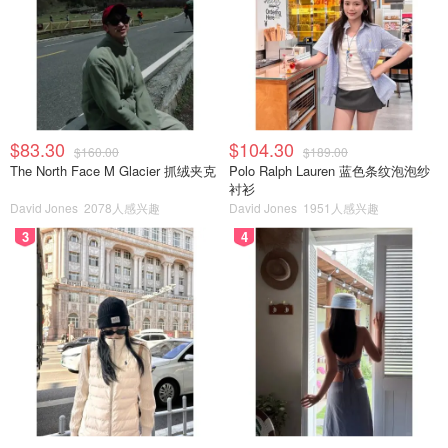
$83.30
$104.30
$160.00
$189.00
The North Face M Glacier 抓绒夹克
Polo Ralph Lauren 蓝色条纹泡泡纱
衬衫
David Jones
2078人感兴趣
David Jones
1951人感兴趣
3
4