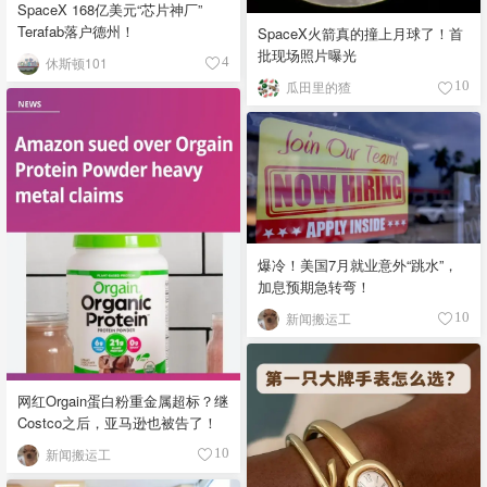
SpaceX 168亿美元“芯片神厂”
Terafab落户德州！
SpaceX火箭真的撞上月球了！首
批现场照片曝光
休斯顿101
4
瓜田里的猹
10
爆冷！美国7月就业意外“跳水”，
加息预期急转弯！
新闻搬运工
10
网红Orgain蛋白粉重金属超标？继
Costco之后，亚马逊也被告了！
新闻搬运工
10