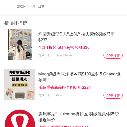
2025-11-10
· 回复
折扣排行榜
炸裂升级💥DJ折上3折 拉夫劳伦羽绒马甲
$237
全场1折起 Stanley拎拎杯$36
4
David Jones
APP打开
Myer超级周末炸场🔥满$100返$15 Chanel也
参与！
乐高重磅新品咚奇刚街机$224
3
Myer
APP打开
实属罕见‼️lululemon折扣区 羽绒服集体降💥
接近半价