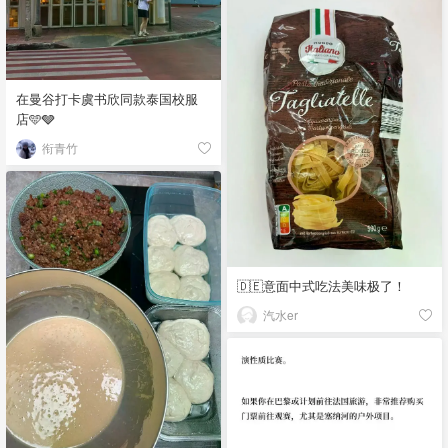
在曼谷打卡虞书欣同款泰国校服
店🩵🩶
衔青竹
🇩🇪意面中式吃法美味极了！
汽水er