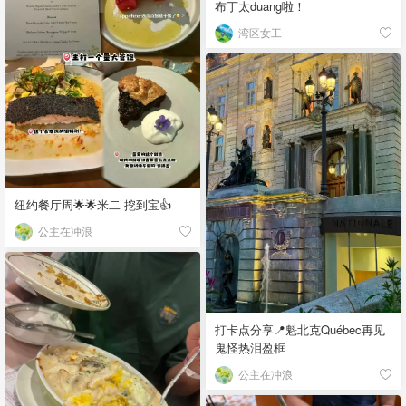
布丁太duang啦！
湾区女工
纽约餐厅周🌟🌟米二 挖到宝👍
公主在冲浪
打卡点分享📍魁北克Québec再见
鬼怪热泪盈框
公主在冲浪