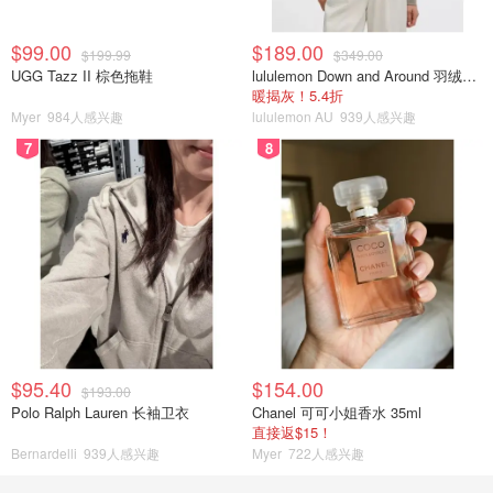
$99.00
$189.00
$199.99
$349.00
UGG Tazz II 棕色拖鞋
lululemon Down and Around 羽绒夹克
暖揭灰！5.4折
Myer
984人感兴趣
lululemon AU
939人感兴趣
7
8
$95.40
$154.00
$193.00
Polo Ralph Lauren 长袖卫衣
Chanel 可可小姐香水 35ml
直接返$15！
Bernardelli
939人感兴趣
Myer
722人感兴趣