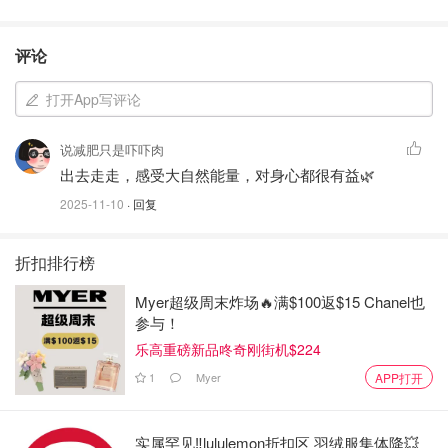
评论
打开App写评论
说减肥只是吓吓肉
出去走走，感受大自然能量，对身心都很有益🌿
2025-11-10
· 回复
折扣排行榜
Myer超级周末炸场🔥满$100返$15 Chanel也
参与！
乐高重磅新品咚奇刚街机$224
1
Myer
APP打开
实属罕见‼️lululemon折扣区 羽绒服集体降💥