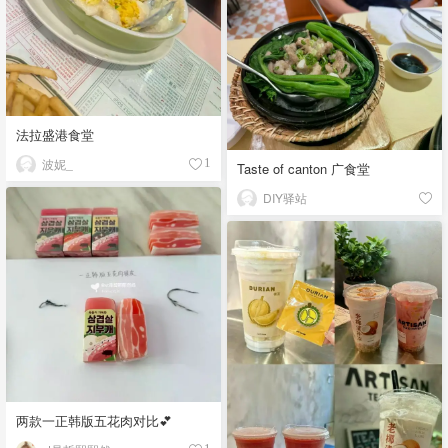
法拉盛港食堂
波妮_
1
Taste of canton 广食堂
DIY驿站
两款一正韩版五花肉对比💕