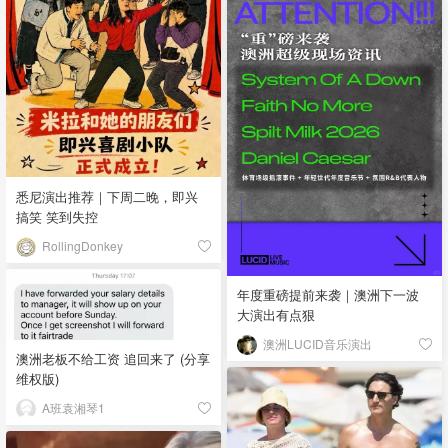
悉尼演出推荐｜下周二晚，即兴
搞笑 笑到失控
RollingDonkey
年度重磅提前来袭｜澳洲下一波
大演出有点狠
澳洲LUCID音乐演出
澳洲老板不给工资 追回来了 (分享
维权版)
A班袁湘琴1