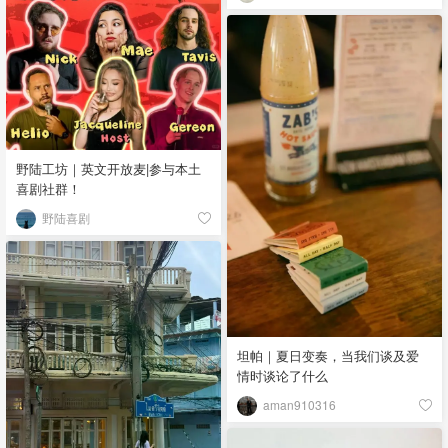
野陆工坊｜英文开放麦|参与本土
喜剧社群！
野陆喜剧
坦帕｜夏日变奏，当我们谈及爱
情时谈论了什么
aman910316