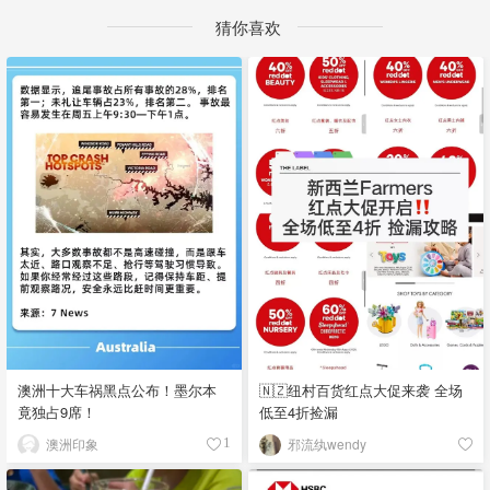
猜你喜欢
澳洲十大车祸黑点公布！墨尔本
🇳🇿纽村百货红点大促来袭 全场
竟独占9席！
低至4折捡漏
澳洲印象
邪流纨wendy
1