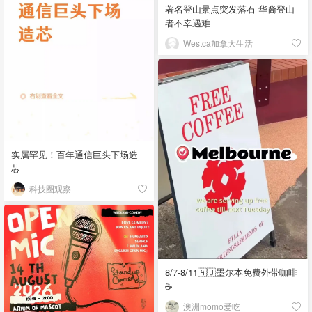
著名登山景点突发落石 华裔登山
者不幸遇难
Westca加拿大生活
实属罕见！百年通信巨头下场造
芯
科技圈观察
8/7-8/11🇦🇺墨尔本免费外带咖啡
☕
澳洲momo爱吃