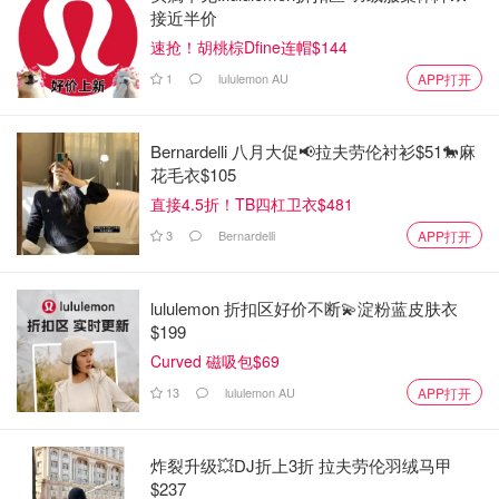
接近半价
速抢！胡桃棕Dfine连帽$144
1
lululemon AU
APP打开
Bernardelli 八月大促📢拉夫劳伦衬衫$51🐎麻
花毛衣$105
直接4.5折！TB四杠卫衣$481
3
Bernardelli
APP打开
lululemon 折扣区好价不断💫淀粉蓝皮肤衣
$199
Curved 磁吸包$69
13
lululemon AU
APP打开
炸裂升级💥DJ折上3折 拉夫劳伦羽绒马甲
$237