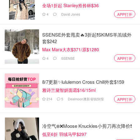
全场1折起 Stanley拎拎杯$36
4
David Jones
APP打开
SSENSE外套甩卖🔥3折起❗SKIMS羊羔绒外
套$242
Max Mara大衣$371/原$1280
4
SSENSE
APP打开
8/7更新✨lululemon Cross Chill外套$159
雅诗兰黛智妍面霜$16/15ml
214
5
Dealmoon澳新省钱快报
APP打开
冷空气❄️❌️Moose Knuckles小剪刀再次降价❗️
低至6折 羽绒马甲$297