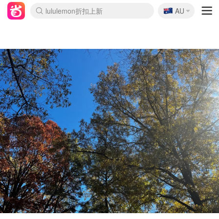
🇦🇺
Sasa美妆护肤3.5折
AU
lululemon折扣上新
SSENSE年中3折
FreshBeauty好价汇总
Cettire降价+叠9折
Farfetch折上8折
WWS Coles超市实拍
viagogo二手票捡漏
Myer清仓1折起
The Outnet奢牌1折起
David Jones 3折起
Flannels大牌1折
Perfumes Club护肤1折
AMIRO返校季6.2折
Oweek抽奖送Airpods
Amazon折扣汇总
eToro入金$200送$50
Amazon数码好物
ICONIC本周7.5折
ThedoubleF高奢地板价
Moose Knuckles 6折
丝芙兰5折起
EUFY官网3.7折起
Selenichast首饰2折
Trip机票酒店促销
YSL送5件彩妆礼
Amazon家居好物
BIGBANG巡演开票
David Jones时尚3折
Amazon美妆护肤
雅漾大喷$8
过敏原检测盒$33
伊索独家赠50ml沐浴露
科颜氏清仓3折
SEALIFE海洋馆门票6折
丝塔芙大白罐$16
订阅Newsletter送香薰
Cult Beauty 6.8折
Harrods圣诞日历2.3折
LN-CC奢牌私促3折
d'Alba空姐喷雾$16
EVE LOM套装逆天2折
Bernardelli独家4折
Adore Beauty 6折起
CT圣诞日历
Mytheresa奢品2.7折
Luxury Escapes 9折
Currentbody美容仪9折
MOON Garden Live
ALLSAINTS美衣3折
Roborock扫地机3.7折
Tingo Life水杯$24
Valentino官网5折
CR洗发护发6.3折
修丽可套装7.4折