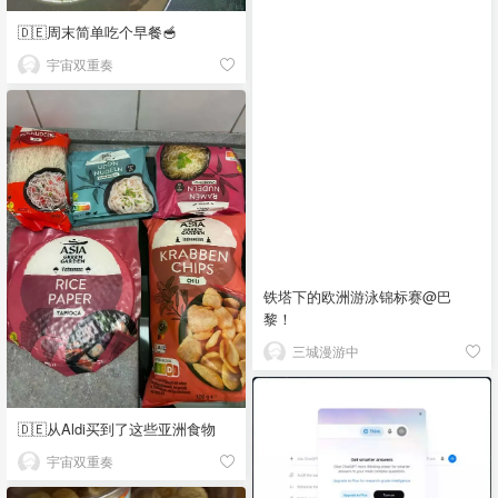
🇩🇪周末简单吃个早餐🥣
宇宙双重奏
铁塔下的欧洲游泳锦标赛@巴
黎！
三城漫游中
🇩🇪从Aldi买到了这些亚洲食物
宇宙双重奏