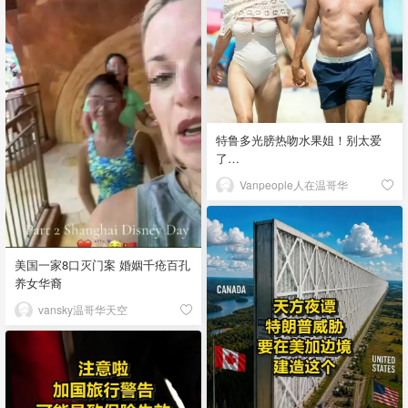
特鲁多光膀热吻水果姐！别太爱
了…
Vanpeople人在温哥华
美国一家8口灭门案 婚姻千疮百孔
养女华裔
vansky温哥华天空