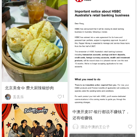
北京美食🥘 费大厨辣椒炒肉
丢丢乐
1
中澳开麦37-银行都说不赚钱了，
还有啥赚钱
溜达中澳的王公子