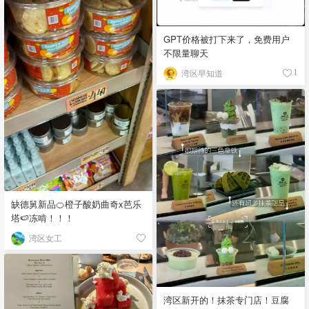
GPT价格被打下来了，免费用户
不限量聊天
湾区早知道
1
缺德舅新品🍊橙子酸奶曲奇x芭乐
塔🍉冻啃！！！
湾区女工
湾区新开的！抹茶专门店！豆腐