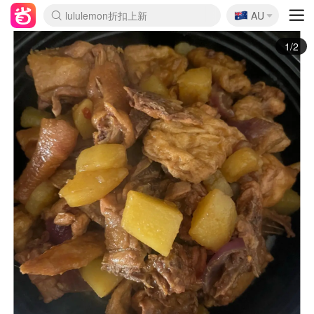
🇦🇺
Sasa美妆护肤3.5折
AU
lululemon折扣上新
SSENSE年中2.5折
FreshBeauty好价汇总
Cettire降价+叠9折
WWS Coles超市实拍
viagogo二手票捡漏
Myer超级周末
The Outnet奢牌1折起
David Jones 3折起
Flannels大牌1折
Perfumes Club护肤1折
AMIRO面罩$251
Amazon折扣汇总
eToro入金$200送$50
Amazon数码好物
ICONIC本周7.5折
ThedoubleF高奢地板价
Moose Knuckles 6折
丝芙兰5折起
EUFY摄像头$98
Selenichast首饰2折
Trip机票酒店促销
YSL送5件彩妆礼
Amazon家居好物
Amazon美妆护肤
雅漾大喷$8
过敏原检测盒$33
伊索独家赠50ml沐浴露
科颜氏高保湿面霜$29
SEALIFE海洋馆门票6折
丝塔芙大白罐$16
订阅Newsletter送香薰
Cult Beauty 6.8折
Harrods圣诞日历$525
LN-CC奢牌私促3折
d'Alba空姐喷雾$16
EVE LOM套装£56
Bernardelli独家4折
Adore Beauty 6折起
CT圣诞日历
Mytheresa奢品2.7折
Luxury Escapes 9折
Currentbody美容仪$881
MOON Garden Live
Roborock扫地机$649
Tingo Life水杯$24
Valentino官网5折
CR洗护套装$23
修丽可4件套$159
Myer彩妆2件7折
GANNI官网4.5折
Stylevana韩妆4折
Tessabit高奢8.5折
OGX洗发水$11
Amazon阿德莱德次日达
卡诗8.5折+赠礼
Philips Hue灯具8折
2/2