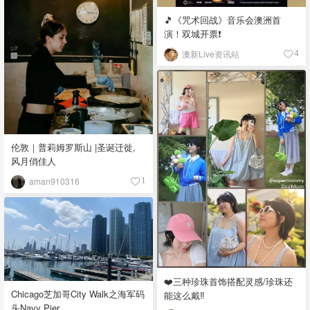
🎵《咒术回战》音乐会澳洲首
演！双城开票❗️
澳新Live资讯站
4
伦敦｜普莉姆罗斯山 |圣诞迁徙,
风月俏佳人
aman910316
1
❤️三种珍珠首饰搭配灵感/珍珠还
Chicago芝加哥City Walk之海军码
能这么戴‼️
头Navy Pier