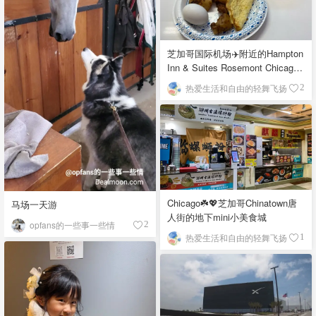
芝加哥国际机场✈️附近的Hampton
Inn & Suites Rosemont Chicago
O'Hare自助早餐
热爱生活和自由的轻舞飞扬
2
Chicago☘️💖芝加哥Chinatown唐
马场一天游
人街的地下mini小美食城
opfans的一些事一些情
2
热爱生活和自由的轻舞飞扬
1