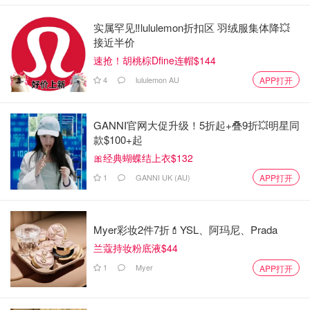
实属罕见‼️lululemon折扣区 羽绒服集体降💥
接近半价
速抢！胡桃棕Dfine连帽$144
4
lululemon AU
APP打开
GANNI官网大促升级！5折起+叠9折💥明星同
款$100+起
🎀经典蝴蝶结上衣$132
1
GANNI UK (AU)
APP打开
Myer彩妆2件7折💄YSL、阿玛尼、Prada
兰蔻持妆粉底液$44
1
Myer
APP打开