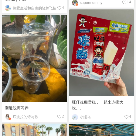
supermommy
14
热爱生活和自由的轻舞飞扬
4
旺仔冻痴雪糕，一起来冻痴大
渐近脱离闷养
吃。。
底波拉的诗与歌
2
小濡马
4