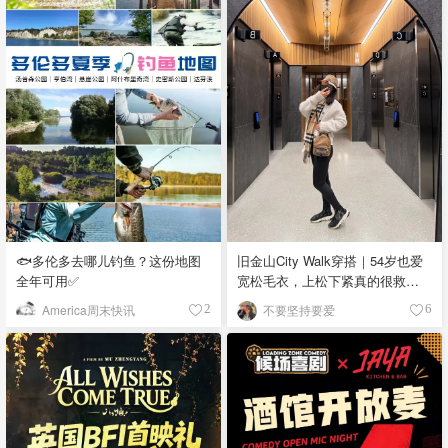
🐟多伦多去哪儿钓鱼？这份地图
旧金山City Walk穿搭｜54岁也爱
全年可用✅
宽松毛衣，上松下紧真的很救比
例
America周末快讯
不要坚持要爱
2
6