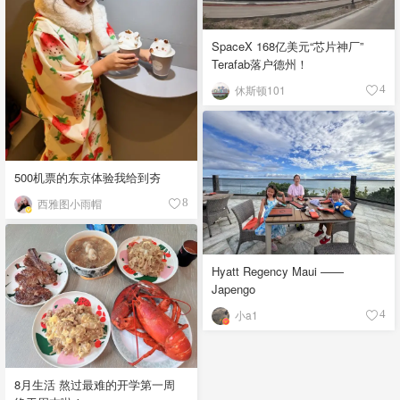
SpaceX 168亿美元“芯片神厂”
Terafab落户德州！
休斯顿101
4
500机票的东京体验我给到夯
西雅图小雨帽
8
Hyatt Regency Maui ——
Japengo
小a1
4
8月生活 熬过最难的开学第一周