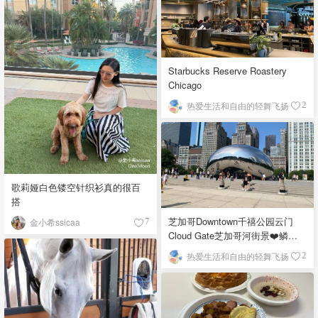
Starbucks Reserve Roastery
Chicago
热爱生活和自由的轻舞飞扬
2
歌莉娅白色镂空针织衫真的很百
搭
芝加哥Downtown千禧公园云门
金小希ssicaa
7
Cloud Gate芝加哥河街景❤️鳞次
栉比的高楼
热爱生活和自由的轻舞飞扬
2