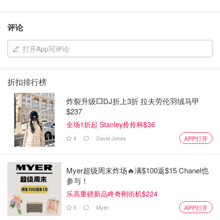
评论
打开App写评论
折扣排行榜
炸裂升级💥DJ折上3折 拉夫劳伦羽绒马甲
$237
全场1折起 Stanley拎拎杯$36
4
David Jones
APP打开
Myer超级周末炸场🔥满$100返$15 Chanel也
参与！
乐高重磅新品咚奇刚街机$224
3
Myer
APP打开