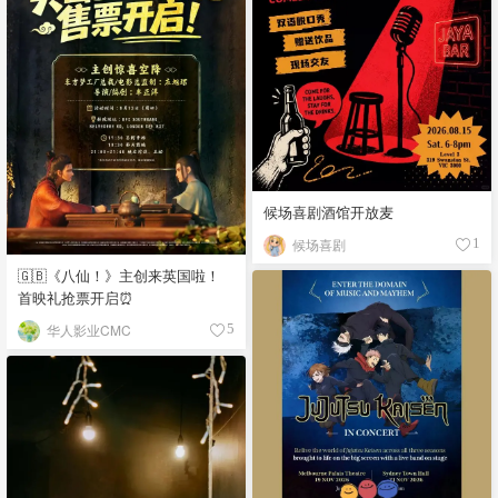
候场喜剧酒馆开放麦
候场喜剧
1
🇬🇧《八仙！》主创来英国啦！
首映礼抢票开启⏰
华人影业CMC
5