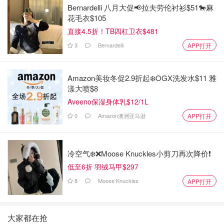
Bernardelli 八月大促📢拉夫劳伦衬衫$51🐎麻
花毛衣$105
直接4.5折！TB四杠卫衣$481
3
Bernardelli
APP打开
Amazon美妆冬促2.9折起❄️OGX洗发水$11 雅
漾大喷$8
Aveeno保湿身体乳$12/1L
0
Amazon澳洲亚马逊
APP打开
冷空气❄️❌️Moose Knuckles小剪刀再次降价❗️
低至6折 羽绒马甲$297
8
Moose Knuckles
APP打开
大家都在抢