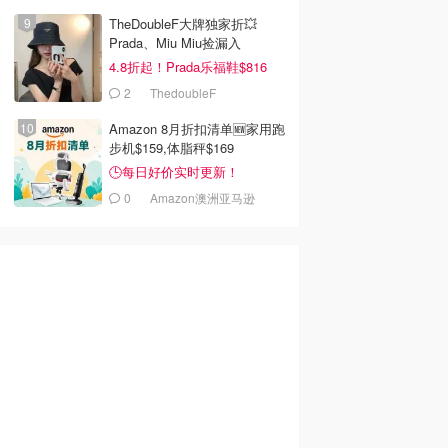
去购买
去购买
去购买
TheDoubleF大牌独家折💥
Prada、Miu Miu捡漏入
4.8折起！Prada乐福鞋$816
2
ThedoubleF
Amazon 8月折扣清单🆕家用跑
步机$159,体脂秤$169
🕒每日好价实时更新！
0
Amazon澳洲亚马逊