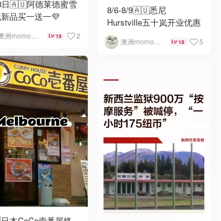
8日🇦🇺阿德莱德蜜雪
8/6-8/9🇦🇺悉尼
新品买一送一💜
Hurstville五十岚开业优惠
2
澳洲momo爱吃
13
5
澳洲momo爱吃
13
🇺日本CoCo壹番屋终