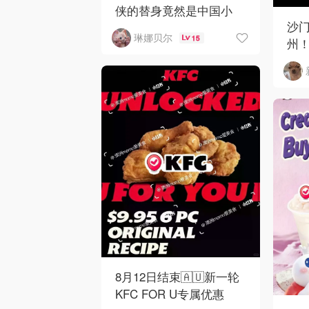
侠的替身竟然是中国小
沙门
哥？！
琳娜贝尔
15
州！C
下
8月12日结束🇦🇺新一轮
KFC FOR U专属优惠