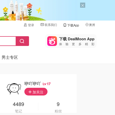
联系我们
澳洲
登录
下载App
🇺🇸
美国
下载 DealMoon App
体验更多精彩
🇨🇳
中国
男士专区
🇨🇦
加拿大
🇬🇧
英国
🇩🇪
德国
咿吖咿吖
17
🇫🇷
加关注
法国
🇮🇹
4489
9
意大利
笔记
粉丝
🇦🇺
澳洲