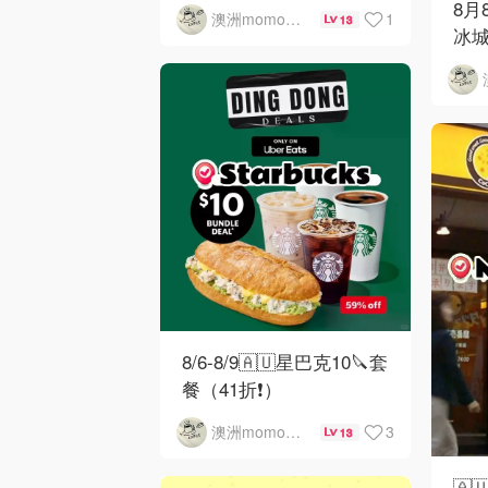
8月
1
澳洲momo爱吃
13
冰城
8/6-8/9🇦🇺星巴克10🔪套
餐（41折❗）
3
澳洲momo爱吃
13
🇦