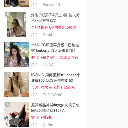
0
Bernardelli
炸裂升级💥DJ折上3折 拉夫劳
伦亚麻衬衫$77
全场1折起 CK内裤$4.5捡漏
0
David Jones
🚨LN-CC私促再升级｜巴黎世
家 burberry 西太后都参加！
4折起+额外8折！西太后耳钉
$110
0
LN-CC
ICONIC 周促更新💓Lioness小
鹿裤$66 COS芭蕾鞋$153
7.5折 拉夫劳伦老干部夹克
$419
0
THE ICONIC
龙骧爆品补货🐘大象灰饺子包
0
$56.61
$5.50
$51.00
$75.48
$17.99
回归又降价💥$157入！
 子弹头 多色可选
Guerlain KissKiss Bee
L'Oreal Paris Color
3折起+叠9折！
Glow 蜂蜜润色唇膏 珍
Riche 302 Bois De
0
Cettire
珠
Rose 唇线笔
Cult Beauty英国官网
Cult Beauty英国官网
Chemist Warehouse