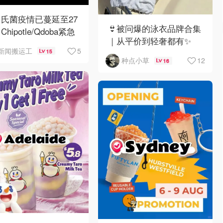
氏菌疫情已蔓延至27
👙被问爆的泳衣品牌合集
hipotle/Qdoba紧急
｜从平价到轻奢都有✨
架辣椒
5
新闻搬运工
15
12
种点小草
16