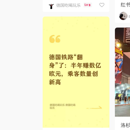
红
德国吃喝玩乐
8
洛