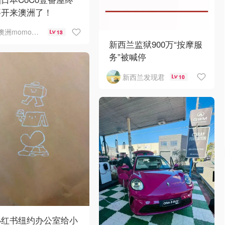
要开来澳洲了！
澳洲momo爱吃
13
新西兰监狱900万“按摩服
务”被喊停
新西兰发现君
10
小红书纽约办公室给小