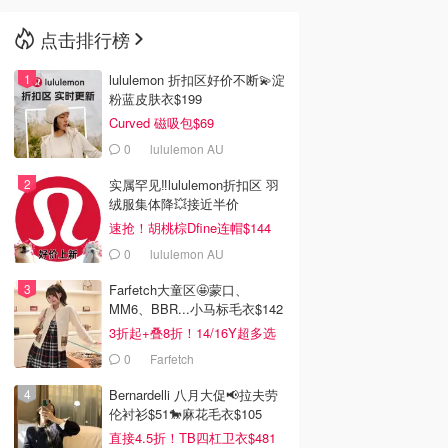
点击排行榜
🇳🇿
新西兰
lululemon 折扣区好价不断💫淀
粉蓝皮肤衣$199
Curved 磁吸包$69
0
lululemon AU
实属罕见‼️lululemon折扣区 羽
绒服集体降💥接近半价
速抢！胡桃棕Dfine连帽$144
0
lululemon AU
Farfetch大童区🤩蒙口、
MM6、BBR...小马标毛衣$142
3折起+叠8折！14/16Y超多选
0
Farfetch
Bernardelli 八月大促📢拉夫劳
伦衬衫$51🐎麻花毛衣$105
直接4.5折！TB四杠卫衣$481