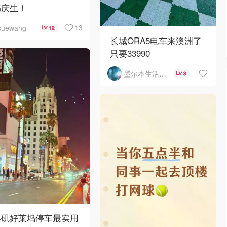
书庆生！
13
suewang__
12
长城ORA5电车来澳洲了
只要33990
墨尔本生活指南
3
杉矶好莱坞停车最实用