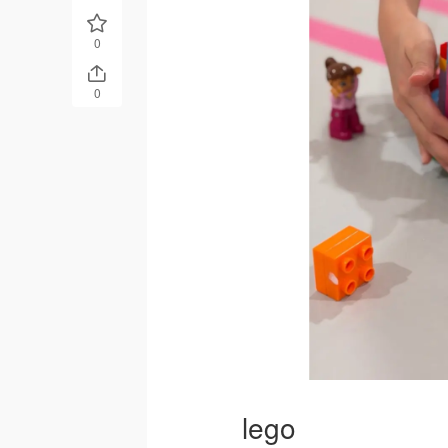
0
0
lego