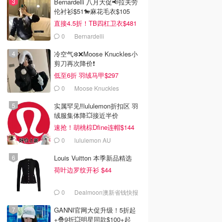
Bernardelli 八月大促📢拉夫劳
伦衬衫$51🐎麻花毛衣$105
直接4.5折！TB四杠卫衣$481
0
Bernardelli
冷空气❄️❌️Moose Knuckles小
剪刀再次降价❗️
低至6折 羽绒马甲$297
0
Moose Knuckles
实属罕见‼️lululemon折扣区 羽
绒服集体降💥接近半价
速抢！胡桃棕Dfine连帽$144
0
lululemon AU
Louis Vuitton 本季新品精选
荷叶边罗纹开衫 $44
0
Dealmoon澳新省钱快报
GANNI官网大促升级！5折起
+叠9折💥明星同款$100+起