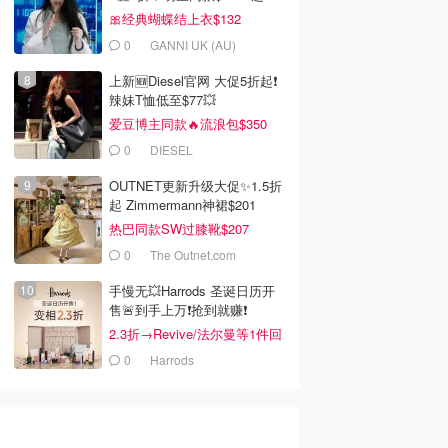
🎀经典蝴蝶结上衣$132
0
GANNI UK (AU)
上新🆕Diesel官网 大促5折起❗️
辣妹T恤低至$77💥
爱豆博主同款🔥流浪包$350
0
DIESEL
OUTNET更新升级大促✨1.5折
起 Zimmermann神裙$201
热巴同款SW过膝靴$207
0
The Outnet.com
99
$24.99
$249.99
手慢无💥Harrods 圣诞日历开
售🚨到手上万❗️抢到就赚❗️
echnic 42240
Lego 75400 星球大战绝
Lego 75459 星际大战帝
 Martin F1 赛车模
地战机积木 含蓝色光剑
国穿梭机 含5人偶
2.3折→Revive/法尔曼等1件回
本！
Amazon澳洲亚马逊
Amazon澳洲亚马逊
Amazon澳洲亚马逊
0
Harrods
去购买
去购买
去购买