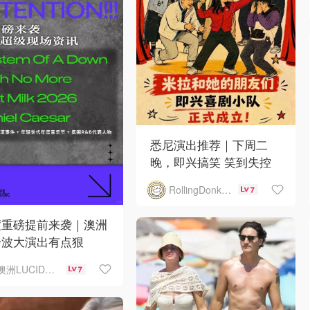
悉尼演出推荐｜下周二
晚，即兴搞笑 笑到失控
RollingDonkey
7
度重磅提前来袭｜澳洲
一波大演出有点狠
澳洲LUCID音乐演出
7