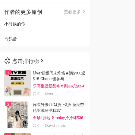
作者的更多原创
查看更多
🇳🇿
新西兰
小时候的你
当妈后
点击排行榜
Myer超级周末炸场🔥满$100返
$15 Chanel也参与！
乐高重磅新品咚奇刚街机$224
0
Myer
炸裂升级💥DJ折上3折 拉夫劳
伦羽绒马甲$237
全场1折起 Stanley拎拎杯$36
0
David Jones