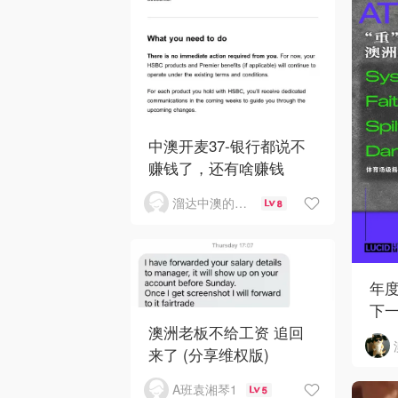
中澳开麦37-银行都说不
赚钱了，还有啥赚钱
溜达中澳的王公子
8
年
下
澳洲老板不给工资 追回
来了 (分享维权版)
A班袁湘琴1
5