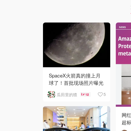
SpaceX火箭真的撞上月
球了！首批现场照片曝光
5
瓜田里的猹
12
网红
超标
马