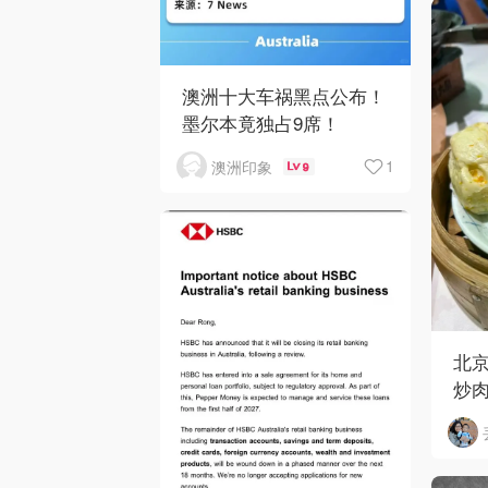
澳洲十大车祸黑点公布！
墨尔本竟独占9席！
1
澳洲印象
9
北京
炒