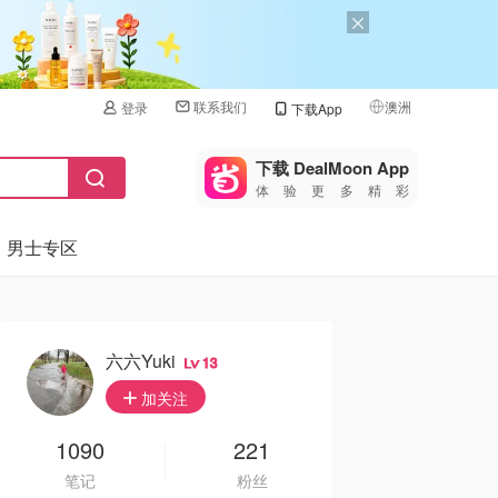
联系我们
澳洲
登录
下载App
🇺🇸
美国
下载 DealMoon App
体验更多精彩
🇨🇳
中国
男士专区
🇨🇦
加拿大
🇬🇧
英国
🇩🇪
德国
六六Yuki
13
🇫🇷
加关注
法国
🇮🇹
1090
221
意大利
笔记
粉丝
🇦🇺
澳洲