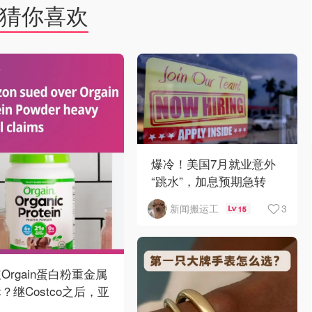
猜你喜欢
爆冷！美国7月就业意外
“跳水”，加息预期急转
弯！
3
新闻搬运工
15
Orgain蛋白粉重金属
？继Costco之后，亚
逊也被告了！