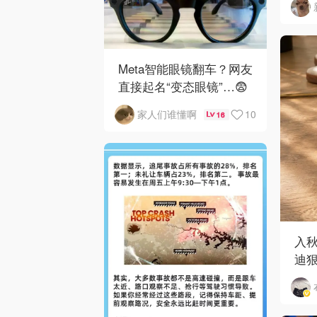
Meta智能眼镜翻车？网友
直接起名“变态眼镜”…😨
10
家人们谁懂啊
16
入
迪狠
和 