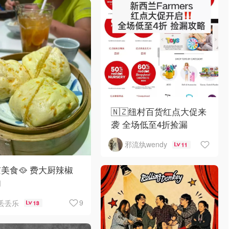
🇳🇿纽村百货红点大促来
袭 全场低至4折捡漏
邪流纨wendy
11
美食🥘 费大厨辣椒
肉
9
丢丢乐
13