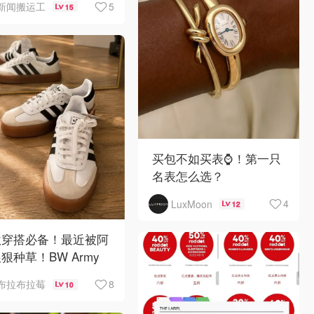
5
新闻搬运工
15
买包不如买表⌚️！第一只
名表怎么选？
4
LuxMoon
12
秋穿搭必备！最近被阿
狠种草！BW Army
Sambae 值得拥有！
8
布拉布拉莓
10