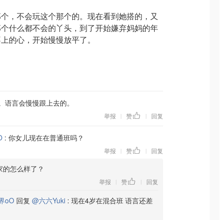
那个，不会玩这个那个的。现在看到她搭的，又
那个什么都不会的丫头，到了开始嫌弃妈妈的年
不上的心，开始慢慢放平了。
。语言会慢慢跟上去的。
举报
赞
回复
|
|
O
:
你女儿现在在普通班吗？
举报
赞
回复
|
|
家的怎么样了？
举报
赞
回复
|
|
界oO
回复
@六六Yuki
:
现在4岁在混合班 语言还差