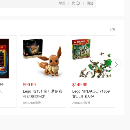
举报
赞
回复
|
|
1/5
$99.99
$149.99
$349.
99
机
Lego 72151 宝可梦伊布
Lego NINJAGO 71859
Lego T
可动模型积木
龙玩具 8人仔
Aston
型
Amazon澳洲亚马逊
Amazon澳洲亚马逊
去购买
去购买