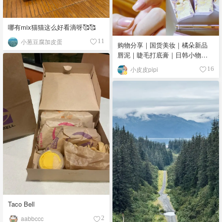
哪有mix猫猫这么好看滴呀🥰🥰
小葱豆腐加皮蛋
11
购物分享｜国货美妆｜橘朵新品
唇泥｜睫毛打底膏｜日韩小物｜
眼线笔｜美甲DIY💅
小皮皮pipi
16
Taco Bell
aabbccc
2