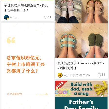
🐻 来阿拉斯加没偶遇熊？别急，
来这里补救一下！
abc個c
41
夏天就是属于Birkenstock的季节-
内附如何选择
花开富贵之Mo个Mo
18