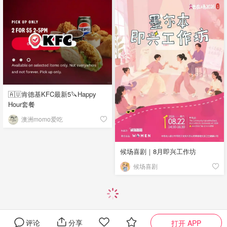
🇦🇺肯德基KFC最新5🔪Happy
Hour套餐
澳洲momo爱吃
候场喜剧｜8月即兴工作坊
候场喜剧
评论
分享
打开 APP