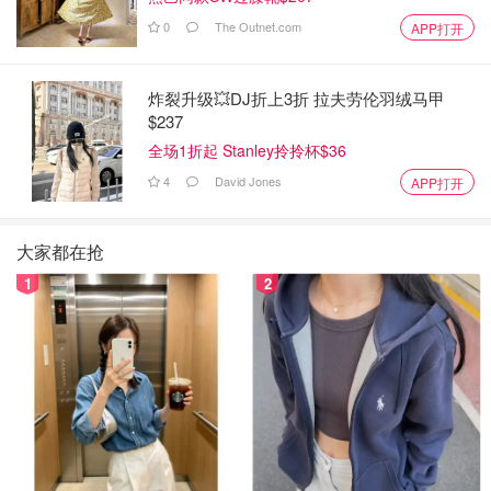
0
The Outnet.com
APP打开
炸裂升级💥DJ折上3折 拉夫劳伦羽绒马甲
$237
全场1折起 Stanley拎拎杯$36
4
David Jones
APP打开
大家都在抢
1
2