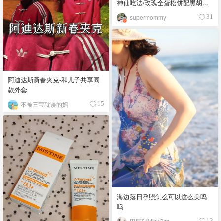
神仙吃法/玫瑰全蛋松饼配黑胡椒
开心果碎太惊艳😍
supermommy
31
阿迪达斯新春夹克-和儿子共享同
款外套
不被三宝耽误的妈
15
海边落日孕照怎么可以这么美呜
呜
田园猫MierCat
13