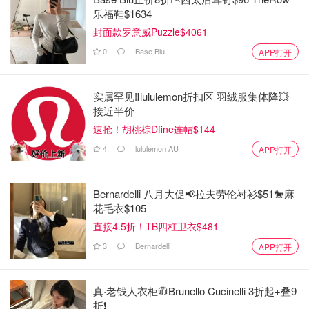
乐福鞋$1634
封面款罗意威Puzzle$4061
0
Base Blu
APP打开
实属罕见‼️lululemon折扣区 羽绒服集体降💥
接近半价
速抢！胡桃棕Dfine连帽$144
4
lululemon AU
APP打开
Bernardelli 八月大促📢拉夫劳伦衬衫$51🐎麻
花毛衣$105
直接4.5折！TB四杠卫衣$481
3
Bernardelli
APP打开
真·老钱人衣柜🧥Brunello Cucinelli 3折起+叠9
折❗️