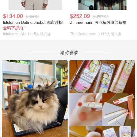
$134.00
$252.09
$169.00
$1297.00
lululemon Define Jacket 都市沙棕
Zimmermann 波点植绒薄纱短裙
全码下折扣！
lululemon AU
1115人感兴趣
The Outnet.com
1113人感兴趣
猜你喜欢