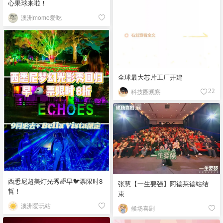
心果球来啦！
澳洲momo爱吃
全球最大芯片工厂开建
科技圈观察
22
西悉尼超美灯光秀🌈早🐦票限时8
张慧【一生要强】阿德莱德站结
哲！
束
澳洲爱玩站
候场喜剧