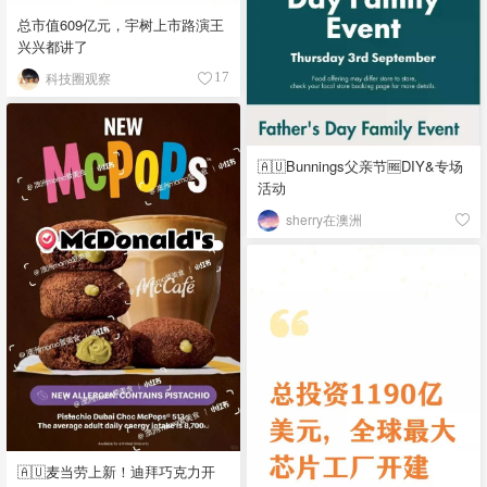
总市值609亿元，宇树上市路演王
兴兴都讲了
科技圈观察
17
🇦🇺Bunnings父亲节🆓DIY&专场
活动
sherry在澳洲
🇦🇺麦当劳上新！迪拜巧克力开