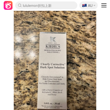
🇦🇺
Sasa美妆护肤3.5折
AU
lululemon折扣上新
SSENSE年中2.5折
FreshBeauty好价汇总
Cettire降价+叠9折
WWS Coles超市实拍
viagogo二手票捡漏
Myer折扣汇总
The Outnet奢牌1折起
David Jones 3折起
Flannels大牌1折
Perfumes Club护肤1折
AMIRO面罩$251
Amazon折扣汇总
eToro入金$200送$50
Amazon数码好物
ICONIC本周7.5折
ThedoubleF高奢地板价
Moose Knuckles 6折
EUFY摄像头$98
Selenichast首饰2折
Trip机票酒店促销
YSL送5件彩妆礼
Amazon家居好物
Amazon美妆护肤
雅漾大喷$8
过敏原检测盒$33
科颜氏高保湿面霜$29
SEALIFE海洋馆门票6折
丝塔芙大白罐$16
订阅Newsletter送香薰
Cult Beauty 6.8折
Harrods圣诞日历$525
LN-CC奢牌私促3折
d'Alba空姐喷雾$16
EVE LOM套装£56
Bernardelli独家4折
Adore Beauty 6折起
CT圣诞日历
Mytheresa奢品2.7折
Luxury Escapes 9折
Currentbody美容仪$881
MOON Garden Live
Roborock扫地机$649
Valentino官网5折
CR洗护套装$23
修丽可4件套$159
GANNI官网4.5折
Stylevana韩妆4折
Tessabit高奢8.5折
OGX洗发水$11
Amazon阿德莱德次日达
卡诗8.5折+赠礼
Philips Hue灯具8折
La Mer送8件礼值$529