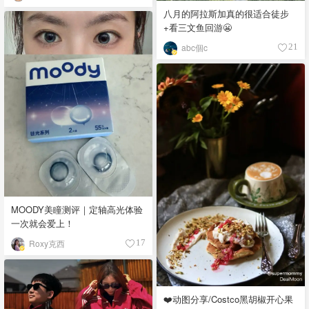
八月的阿拉斯加真的很适合徒步
+看三文鱼回游😬
abc個c
21
MOODY美瞳测评｜定轴高光体验
一次就会爱上！
Roxy克西
17
❤️动图分享/Costco黑胡椒开心果