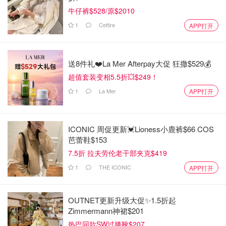
牛仔裤$528/原$2010
1
Cettire
APP打开
送8件礼❤️La Mer Afterpay大促 狂撒$529💰
超值套装变相5.5折💥$249！
1
La Mer
APP打开
ICONIC 周促更新💓Lioness小鹿裤$66 COS
芭蕾鞋$153
7.5折 拉夫劳伦老干部夹克$419
1
THE ICONIC
APP打开
OUTNET更新升级大促✨1.5折起
Zimmermann神裙$201
热巴同款SW过膝靴$207