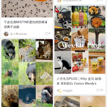
干皮实测MISTINE蜜丝婷防晒🧴
清爽不油腻
金小希ssicaa
9
八月生活PLOG｜Kitty·盒马·缺德
舅·茉莉奶白·Costco·Wendy's
maggie
35