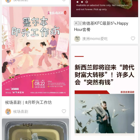
🇦🇺肯德基KFC最新5🔪Happy
Hour套餐
澳洲momo爱吃
候场喜剧｜8月即兴工作坊
候场喜剧