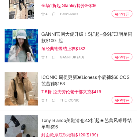
全场1折起 Stanley拎拎杯$36
4
David Jones
APP打开
GANNI官网大促升级！5折起+叠9折💥明星同
款$100+起
🎀经典蝴蝶结上衣$132
1
GANNI UK (AU)
APP打开
ICONIC 周促更新💓Lioness小鹿裤$66 COS
芭蕾鞋$153
7.5折 拉夫劳伦老干部夹克$419
1
THE ICONIC
APP打开
Tony Bianco美鞋清仓2.2折起🔥芭蕾风蝴蝶结
单鞋$96
封面款厚底乐福鞋$120($199)