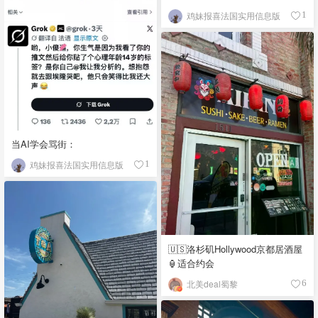
鸡妹报喜法国实用信息版
1
当AI学会骂街：
鸡妹报喜法国实用信息版
1
🇺🇸洛杉矶Hollywood京都居酒屋
🏮适合约会
北美deal蜀黎
6