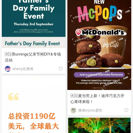
🇦🇺Bunnings父亲节🆓DIY&专场
活动
sherry在澳洲
🇦🇺麦当劳上新！迪拜巧克力开
心果球来啦！
澳洲momo爱吃