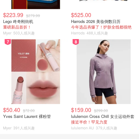
$223.99
$525.00
$279.99
Lego 咚奇刚街机
Harrods 2026 美妆倒数日历
重磅新品首折！
今年选品夯爆了！护肤全线都很绝
Myer
503人感兴趣
Harrods
488人感兴趣
7
8
$50.40
$159.00
$72.00
$299.00
Yves Saint Laurent 裸粉管
lululemon Cross Chill 女士运动外套
接近半价！罕见力度
Myer
391人感兴趣
lululemon AU
379人感兴趣