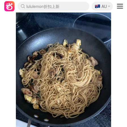
🇦🇺
Sasa美妆护肤3.5折
AU
lululemon折扣上新
SSENSE年中2.5折
FreshBeauty好价汇总
Cettire降价+叠9折
WWS Coles超市实拍
viagogo二手票捡漏
Myer超级周末
The Outnet奢牌1折起
David Jones 3折起
Flannels大牌1折
Perfumes Club护肤1折
AMIRO面罩$251
Amazon折扣汇总
eToro入金$200送$50
Amazon数码好物
ICONIC本周7.5折
ThedoubleF高奢地板价
Moose Knuckles 6折
丝芙兰5折起
EUFY摄像头$98
Selenichast首饰2折
Trip机票酒店促销
YSL送5件彩妆礼
Amazon家居好物
Amazon美妆护肤
雅漾大喷$8
过敏原检测盒$33
伊索独家赠50ml沐浴露
科颜氏高保湿面霜$29
SEALIFE海洋馆门票6折
丝塔芙大白罐$16
订阅Newsletter送香薰
Cult Beauty 6.8折
Harrods圣诞日历$525
LN-CC奢牌私促3折
d'Alba空姐喷雾$16
EVE LOM套装£56
Bernardelli独家4折
Adore Beauty 6折起
CT圣诞日历
Mytheresa奢品2.7折
Luxury Escapes 9折
Currentbody美容仪$881
MOON Garden Live
Roborock扫地机$649
Tingo Life水杯$24
Valentino官网5折
CR洗护套装$23
修丽可4件套$159
Myer彩妆2件7折
GANNI官网4.5折
Stylevana韩妆4折
Tessabit高奢8.5折
OGX洗发水$11
Amazon阿德莱德次日达
卡诗8.5折+赠礼
Philips Hue灯具8折