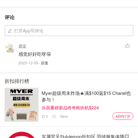
评论
打开App写评论
霜蓝
感觉好好吃呀🤤
2025-12-09
· 回复
折扣排行榜
Myer超级周末炸场🔥满$100返$15 Chanel也
参与！
乐高重磅新品咚奇刚街机$224
5
Myer
APP打开
实属罕见‼️lululemon折扣区 羽绒服集体降💥