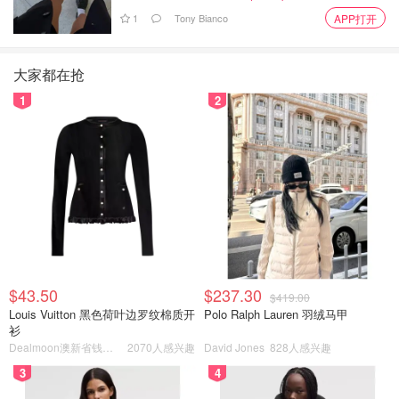
1
Tony Bianco
APP打开
大家都在抢
1
2
$43.50
$237.30
$419.00
Louis Vuitton 黑色荷叶边罗纹棉质开
Polo Ralph Lauren 羽绒马甲
衫
Dealmoon澳新省钱快报
2070人感兴趣
David Jones
828人感兴趣
3
4