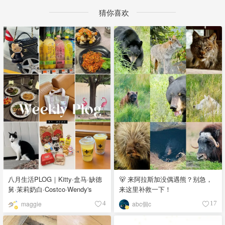
猜你喜欢
八月生活PLOG｜Kitty·盒马·缺德
🐻 来阿拉斯加没偶遇熊？别急，
舅·茉莉奶白·Costco·Wendy's
来这里补救一下！
maggie
abc個c
4
17