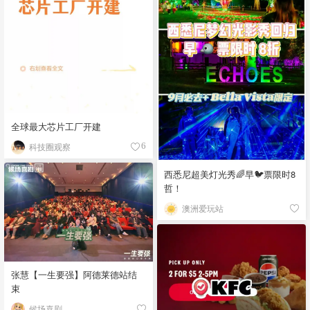
全球最大芯片工厂开建
科技圈观察
6
西悉尼超美灯光秀🌈早🐦票限时8
哲！
澳洲爱玩站
张慧【一生要强】阿德莱德站结
束
候场喜剧