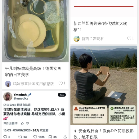
新西兰即将迎来“跨代财富大转
移”！
新西兰发现君
1
平凡到极致就是高级！德国女画
家的日常美学
鸡妹报喜法国实用信息版
1
☀️ 安全观日食！教你DIY简易投影
仪，绝不伤眼