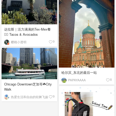
达拉斯｜活力满满的Tex-Mex餐
👉🏼 Tacos & Avocados
樱桃小透明
9
哈尔滨_东北的最后一站
PAPAYAAAA
8
Chicago Downtown芝加哥☘️City
Walk
热爱生活和自由的轻舞飞扬
9