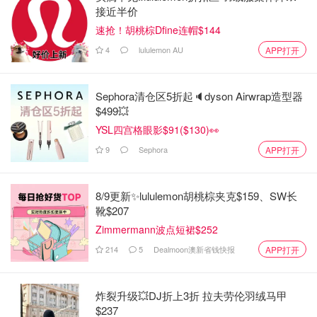
接近半价
速抢！胡桃棕Dfine连帽$144
4
lululemon AU
APP打开
Sephora清仓区5折起🔈dyson Airwrap造型器
$499💥
YSL四宫格眼影$91($130)👀
9
Sephora
APP打开
8/9更新✨lululemon胡桃棕夹克$159、SW长
靴$207
Zimmermann波点短裙$252
214
5
Dealmoon澳新省钱快报
APP打开
炸裂升级💥DJ折上3折 拉夫劳伦羽绒马甲
$237