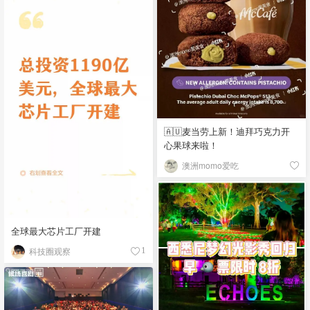
🇦🇺麦当劳上新！迪拜巧克力开
心果球来啦！
澳洲momo爱吃
全球最大芯片工厂开建
科技圈观察
1