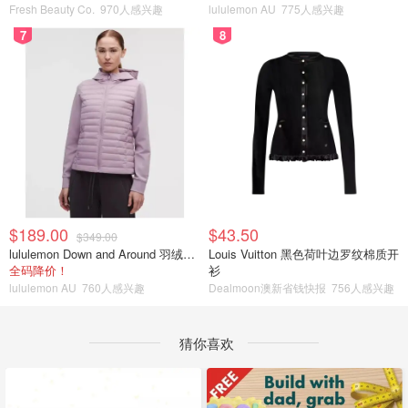
Fresh Beauty Co.
970人感兴趣
lululemon AU
775人感兴趣
7
8
$189.00
$43.50
$349.00
lululemon Down and Around 羽绒夹克
Louis Vuitton 黑色荷叶边罗纹棉质开
全码降价！
衫
lululemon AU
760人感兴趣
Dealmoon澳新省钱快报
756人感兴趣
猜你喜欢