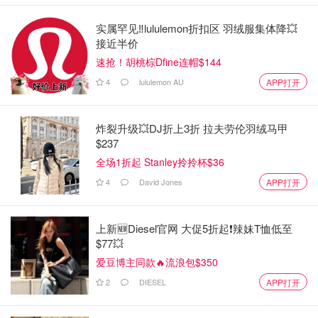
实属罕见‼️lululemon折扣区 羽绒服集体降💥
接近半价
速抢！胡桃棕Dfine连帽$144
4
lululemon AU
APP打开
炸裂升级💥DJ折上3折 拉夫劳伦羽绒马甲
$237
全场1折起 Stanley拎拎杯$36
4
David Jones
APP打开
上新🆕Diesel官网 大促5折起❗️辣妹T恤低至
$77💥
爱豆博主同款🔥流浪包$350
2
DIESEL
APP打开