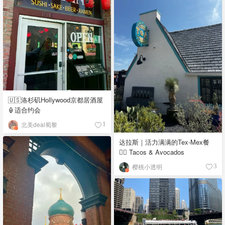
🇺🇸洛杉矶Hollywood京都居酒屋
🏮适合约会
北美deal蜀黎
1
达拉斯｜活力满满的Tex-Mex餐
👉🏼 Tacos & Avocados
樱桃小透明
3