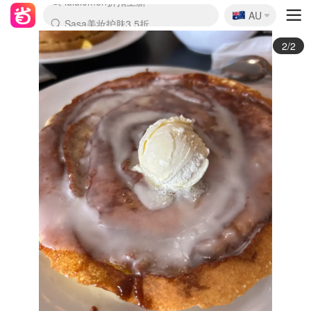
🇦🇺
Sasa美妆护肤3.5折
AU
lululemon折扣上新
SSENSE年中2.5折
FreshBeauty好价汇总
Cettire降价+叠9折
WWS Coles超市实拍
viagogo二手票捡漏
Myer超级周末
The Outnet奢牌1折起
David Jones 3折起
Flannels大牌1折
Perfumes Club护肤1折
AMIRO面罩$251
Amazon折扣汇总
eToro入金$200送$50
Amazon数码好物
ICONIC本周7.5折
ThedoubleF高奢地板价
Moose Knuckles 6折
丝芙兰5折起
EUFY摄像头$98
Selenichast首饰2折
Trip机票酒店促销
YSL送5件彩妆礼
Amazon家居好物
Amazon美妆护肤
雅漾大喷$8
过敏原检测盒$33
伊索独家赠50ml沐浴露
科颜氏高保湿面霜$29
SEALIFE海洋馆门票6折
丝塔芙大白罐$16
订阅Newsletter送香薰
Cult Beauty 6.8折
Harrods圣诞日历$525
LN-CC奢牌私促3折
d'Alba空姐喷雾$16
EVE LOM套装£56
Bernardelli独家4折
Adore Beauty 6折起
CT圣诞日历
Mytheresa奢品2.7折
Luxury Escapes 9折
Currentbody美容仪$881
MOON Garden Live
Roborock扫地机$649
Tingo Life水杯$24
Valentino官网5折
CR洗护套装$23
修丽可4件套$159
Myer彩妆2件7折
GANNI官网4.5折
Stylevana韩妆4折
Tessabit高奢8.5折
OGX洗发水$11
Amazon阿德莱德次日达
卡诗8.5折+赠礼
Philips Hue灯具8折
1/2