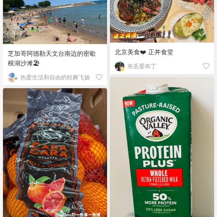
北京美食❤️ 正丼食堂
芝加哥阿德勒天文台南边的密歇
根湖沙滩🏖️
布丢爱布丁
热爱生活和自由的轻舞飞扬