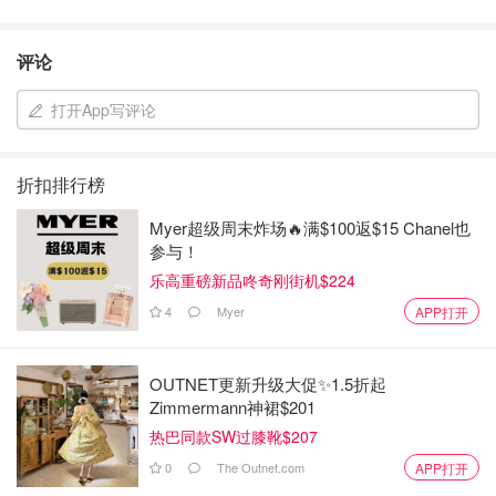
评论
打开App写评论
折扣排行榜
Myer超级周末炸场🔥满$100返$15 Chanel也
参与！
乐高重磅新品咚奇刚街机$224
4
Myer
APP打开
OUTNET更新升级大促✨1.5折起
Zimmermann神裙$201
热巴同款SW过膝靴$207
0
The Outnet.com
APP打开