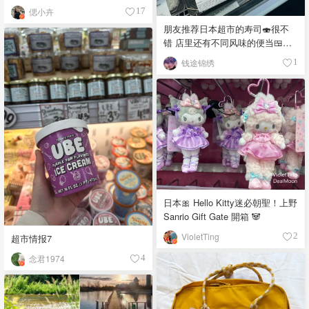
偲小卉
17
朋友推荐日本超市的寿司🍣很不
错 店里还有不同风味的便当🍱，
饭团🍙 品种真多，价格又实惠，
钱途锦绣
1
都看馋了
日本🎀 Hello Kitty迷必朝聖！上野
Sanrio Gift Gate 開箱 🐼
VioletTing
2
超市情报7
念君1974
4