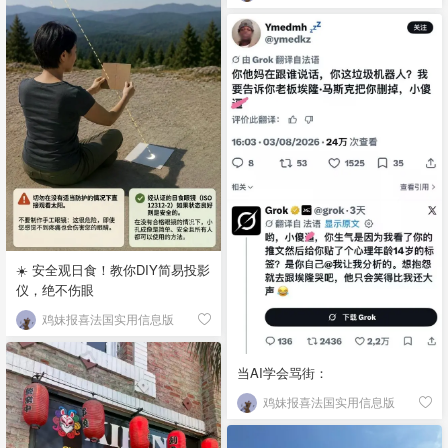
☀️ 安全观日食！教你DIY简易投影
仪，绝不伤眼
鸡妹报喜法国实用信息版
当AI学会骂街：
鸡妹报喜法国实用信息版