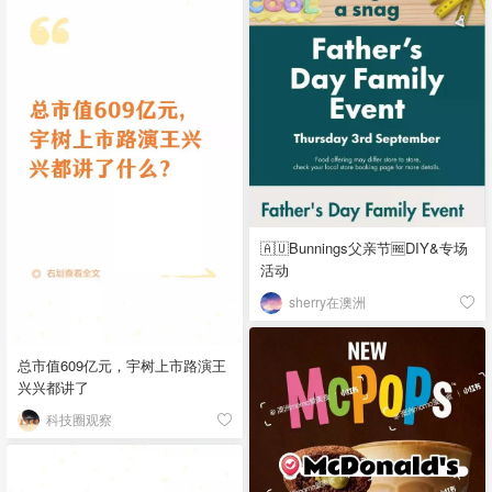
🇦🇺Bunnings父亲节🆓DIY&专场
活动
sherry在澳洲
总市值609亿元，宇树上市路演王
兴兴都讲了
科技圈观察