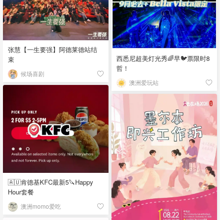
张慧【一生要强】阿德莱德站结
西悉尼超美灯光秀🌈早🐦票限时8
束
哲！
候场喜剧
澳洲爱玩站
🇦🇺肯德基KFC最新5🔪Happy
Hour套餐
澳洲momo爱吃