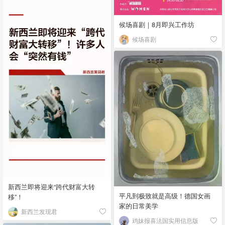
候场喜剧｜8月即兴工作坊
候场喜剧
新西兰即将迎来“跨代财富大转
平凡到极致就是高级！德国女画
移”！
家的日常美学
新西兰发现君
鸡妹报喜法国实用信息版