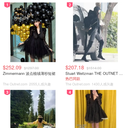
1
2
$252.09
$207.18
$1297.00
$1514.00
Zimmermann 波点植绒薄纱短裙
Stuart Weitzman THE OUTNET 麂皮过膝靴 黑色
热巴同款
The Outnet.com
2055人感兴趣
The Outnet.com
1430人感兴趣
3
4