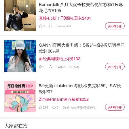
Bernardelli 八月大促📢拉夫劳伦衬衫$51🐎麻
花毛衣$105
直接4.5折！TB四杠卫衣$481
3
Bernardelli
APP打开
GANNI官网大促升级！5折起+叠9折💥明星同
款$100+起
🎀经典蝴蝶结上衣$132
1
GANNI UK (AU)
APP打开
8/9更新✨lululemon胡桃棕夹克$159、SW长
靴$207
Zimmermann波点短裙$252
214
5
Dealmoon澳新省钱快报
APP打开
大家都在抢