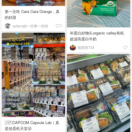
第一次吃 Cara Cara Orange，真
的好甜
opfans的一些事一些情
1
补蛋白好物💪organic valley有机
超滤高蛋白牛奶
喵西西734
🇯🇵CAPCOM Capsule Lab｜真
是扭蛋机天堂😮