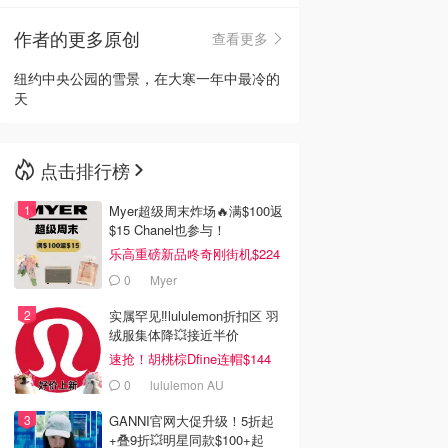
作者的更多原创
查看更多
🇳🇿
新西兰
纽约中央公园的雪景，在大寒一年中最冷的
天
点击排行榜
Myer超级周末炸场🔥满$100返
$15 Chanel也参与！
乐高重磅新品咚奇刚街机$224
0
Myer
实属罕见‼️lululemon折扣区 羽
绒服集体降💥接近半价
速抢！胡桃棕Dfine连帽$144
0
lululemon AU
GANNI官网大促升级！5折起
+叠9折💥明星同款$100+起