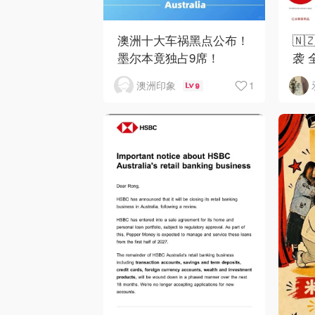
澳洲十大车祸黑点公布！
🇳
墨尔本竟独占9席！
袭 
1
澳洲印象
9