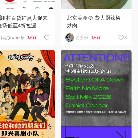
🇿纽村百货红点大促来
北京美食🥘 费大厨辣椒
全场低至4折捡漏
炒肉
3
邪流纨wendy
丢丢乐
11
13