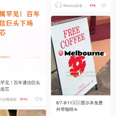
Westca加拿大生活
9
属罕见！百年通信巨头
场造芯
2
科技圈观察
11
8/7-8/11🇦🇺墨尔本免费
外带咖啡☕