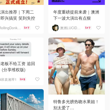
尼演出推荐｜下周二
年度重磅提前来袭｜澳洲
即兴搞笑 笑到失控
下一波大演出有点狠
澳洲LUCID音乐演出
RollingDonkey
7
7
老板不给工资 追回
 (分享维权版)
A班袁湘琴1
5
特鲁多光膀热吻水果姐！
别太爱了…