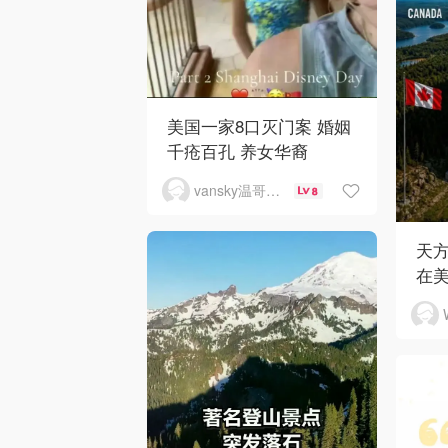
美国一家8口灭门案 婚姻
千疮百孔 养女华裔
vansky温哥华天空
8
天
在