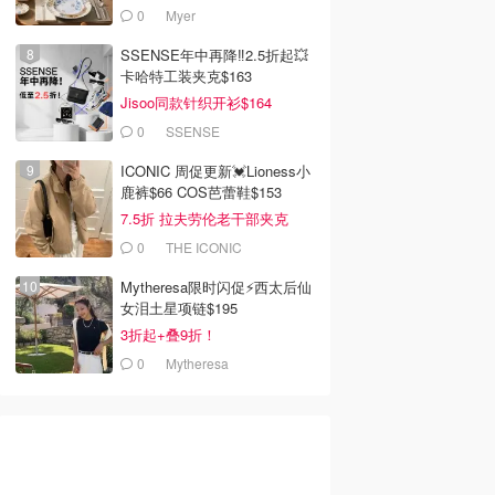
0
Myer
去购买
去购买
去购买
SSENSE年中再降‼️2.5折起💥
卡哈特工装夹克$163
Jisoo同款针织开衫$164
0
SSENSE
ICONIC 周促更新💓Lioness小
鹿裤$66 COS芭蕾鞋$153
7.5折 拉夫劳伦老干部夹克
$419
0
THE ICONIC
Mytheresa限时闪促⚡️西太后仙
女泪土星项链$195
3折起+叠9折！
0
Mytheresa