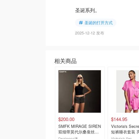
圣诞系列。
圣诞的打开方式
2025-12-12 发布
相关商品
$200.00
$144.95
SMFK MIRAGE SIREN
Victoria's Sec
双细带莫代尔桑蚕丝吊
短裤睡衣套装 
带背心 黑色
Dealmoon澳新省钱快报
Victoria's Secret澳洲官网