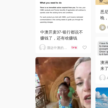
悉
晚，
中澳开麦37-银行都说不
赚钱了，还有啥赚钱
溜达中澳的王公子
8
澳洲
来了