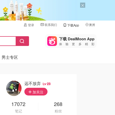
联系我们
澳洲
登录
下载App
🇺🇸
美国
下载 DealMoon App
体验更多精彩
🇨🇳
中国
男士专区
🇨🇦
加拿大
🇬🇧
英国
🇩🇪
德国
远不放弃
23
🇫🇷
加关注
法国
🇮🇹
17072
268
意大利
笔记
粉丝
🇦🇺
澳洲