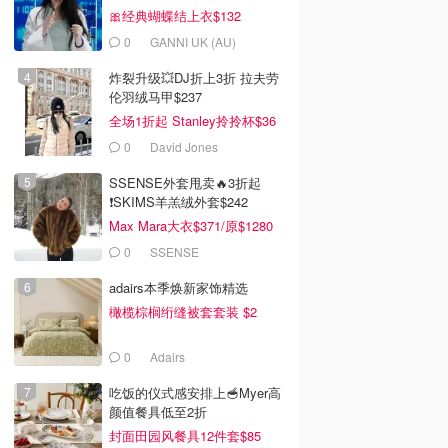
🎀经典蝴蝶结上衣$132
0
GANNI UK (AU)
炸裂升级💥DJ折上3折 拉夫劳
伦羽绒马甲$237
全场1折起 Stanley拎拎杯$36
0
David Jones
SSENSE外套甩卖🔥3折起
❗SKIMS羊羔绒外套$242
Max Mara大衣$371/原$1280
0
SSENSE
adairs本季焕新家饰精选
橄榄棕榈绗缝被套套装 $2
0
Adairs
95
$70.00
$94.95
$102.00
吃饭的仪式感安排上🥣Myer高
ia's Secret 玫瑰
SKIMS 浸染系带比基尼
Victoria's Secret Dare
颜值餐具低至2折
V连体衣
泳裤
to Dream 蕾丝三角连体
封面田园风餐具12件套$85
衣
Victoria's Secret澳洲官网
Dealmoon澳新省钱快报
Victoria's Secret澳洲官网