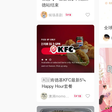
德站结束
候场喜剧
9
全
🇦🇺肯德基KFC最新5🔪
Happy Hour套餐
澳洲momo爱吃
13