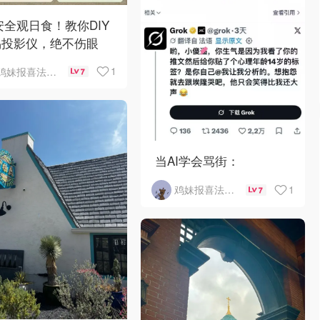
 安全观日食！教你DIY
易投影仪，绝不伤眼
1
鸡妹报喜法国实用信息版
7
当AI学会骂街：
1
鸡妹报喜法国实用信息版
7