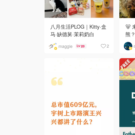
八月生活PLOG｜Kitty·盒
🐻
马·缺德舅·茉莉奶白
熊
·Costco·Wendy's
下
2
maggie
20