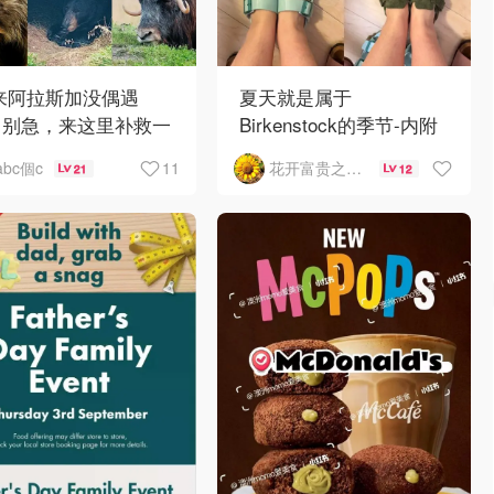
 来阿拉斯加没偶遇
夏天就是属于
？别急，来这里补救一
Birkenstock的季节-内附
！
如何选择
11
abc個c
花开富贵之Mo个Mo
21
12