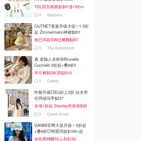
YSL四宫格眼影$91($130)👀
0
Sephora
OUTNET更新升级大促✨1.5折
起 Zimmermann神裙$201
热巴同款SW过膝靴$207
0
The Outnet.com
真·老钱人衣柜🧥Brunello
Cucinelli 3折起+叠9折❗️
牛仔裤$528/原$2010
0
Cettire
炸裂升级💥DJ折上3折 拉夫劳
伦羽绒马甲$237
全场1折起 Stanley拎拎杯$36
0
David Jones
GANNI官网大促升级！5折起
+叠9折💥明星同款$100+起
🎀经典蝴蝶结上衣$132