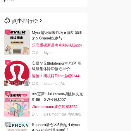
点击排行榜
Myer超级周末炸场🔥满$100返
$15 Chanel也参与！
乐高重磅新品咚奇刚街机$224
0
Myer
实属罕见‼️lululemon折扣区 羽
绒服集体降💥接近半价
速抢！胡桃棕Dfine连帽$144
0
lululemon AU
8/9更新✨lululemon胡桃棕夹克
$159、SW长靴$207
Zimmermann波点短裙$252
5
Dealmoon澳新省钱快报
Sephora清仓区5折起🔈dyson
Airwrap造型器$499💥