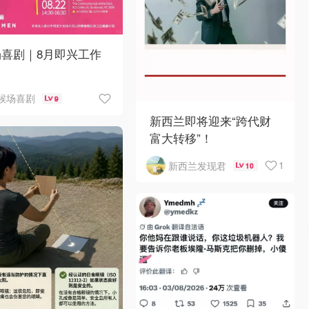
场喜剧｜8月即兴工作
候场喜剧
9
新西兰即将迎来“跨代财
富大转移”！
1
新西兰发现君
10