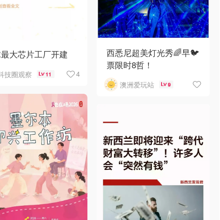
西悉尼超美灯光秀🌈早🐦
球最大芯片工厂开建
票限时8哲！
4
科技圈观察
11
澳洲爱玩站
9