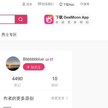
联系我们
澳洲
登录
下载App
🇺🇸
美国
下载 DealMoon App
体验更多精彩
🇨🇳
中国
男士专区
🇨🇦
加拿大
🇬🇧
英国
🇩🇪
德国
Bbbbbbblue
17
🇫🇷
加关注
法国
🇮🇹
4490
10
意大利
笔记
粉丝
🇦🇺
澳洲
作者的更多原创
查看更多
🇳🇿
新西兰
pizza