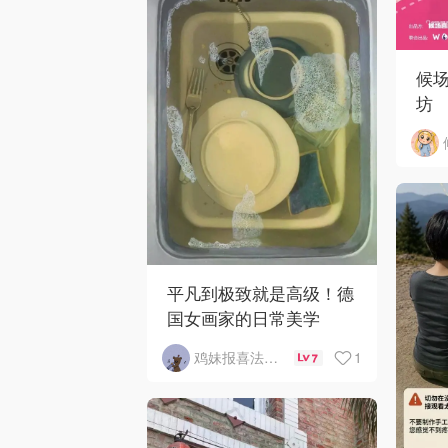
候
坊
平凡到极致就是高级！德
国女画家的日常美学
1
鸡妹报喜法国实用信息版
7