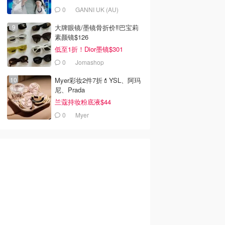
0
GANNI UK (AU)
大牌眼镜/墨镜骨折价‼️巴宝莉
素颜镜$126
低至1折！Dior墨镜$301
0
Jomashop
Myer彩妆2件7折💄YSL、阿玛
尼、Prada
兰蔻持妆粉底液$44
0
Myer