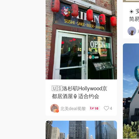
☀️
简
🇺🇸洛杉矶Hollywood京
都居酒屋🏮适合约会
4
北美deal蜀黎
16