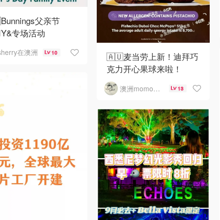
Bunnings父亲节
DIY&专场活动
sherry在澳洲
10
🇦🇺麦当劳上新！迪拜巧
克力开心果球来啦！
澳洲momo爱吃
13