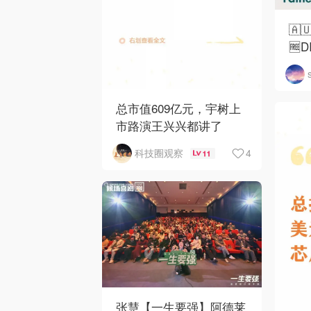
🇦
🆓
总市值609亿元，宇树上
市路演王兴兴都讲了
4
科技圈观察
11
张慧【一生要强】阿德莱