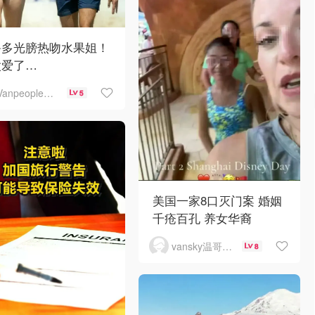
鲁多光膀热吻水果姐！
太爱了…
Vanpeople人在温哥华
5
美国一家8口灭门案 婚姻
千疮百孔 养女华裔
vansky温哥华天空
8