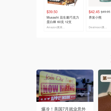
$39.50
$42.45
$49.95
Musashi 花生脆巧克力
养发小熊
蛋白棒 60克 12支
Amazon澳洲亚马逊
Dealmoon澳新省钱快报
去购买
去购买
爆冷！美国7月就业意外