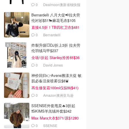
0
Dealmoon澳新省钱快报
Bernardelli 八月大促📢拉夫劳
伦衬衫$51🐎麻花毛衣$105
直接4.5折！TB四杠卫衣$481
0
Bernardelli
炸裂升级💥DJ折上3折 拉夫劳
伦羽绒马甲$237
全场1折起 Stanley拎拎杯$36
0
David Jones
神价回归👉Avene雅漾大促 敏
肌必备活泉喷雾仅$8⛲️
再生修复霜100ml仅$28($41)
0
Amazon澳洲亚马逊
SSENSE外套甩卖🔥3折起
❗SKIMS羊羔绒外套$242
Max Mara大衣$371/原$1280
0
SSENSE