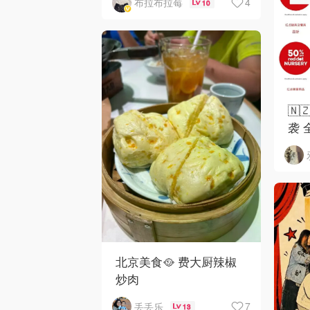
4
布拉布拉莓
10
🇳
袭 
北京美食🥘 费大厨辣椒
炒肉
7
丢丢乐
13