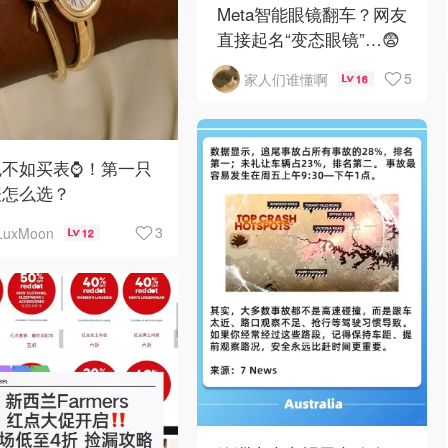
Meta智能眼镜翻车？网友
直接起名“变态眼镜”…😨
5
家人们谁懂啊
16
不如买表⌚️！第一只
表怎么选？
3
LuxMoon
12