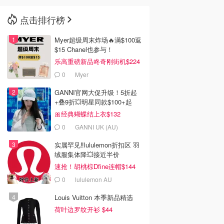
点击排行榜
🇳🇿
新西兰
Myer超级周末炸场🔥满$100返
$15 Chanel也参与！
乐高重磅新品咚奇刚街机$224
0
Myer
GANNI官网大促升级！5折起
+叠9折💥明星同款$100+起
🎀经典蝴蝶结上衣$132
0
GANNI UK (AU)
实属罕见‼️lululemon折扣区 羽
绒服集体降💥接近半价
速抢！胡桃棕Dfine连帽$144
0
lululemon AU
Louis Vuitton 本季新品精选
荷叶边罗纹开衫 $44