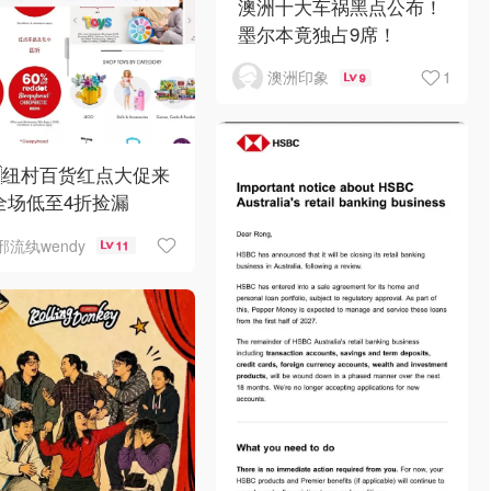
澳洲十大车祸黑点公布！
墨尔本竟独占9席！
1
澳洲印象
9
🇿纽村百货红点大促来
全场低至4折捡漏
邪流纨wendy
11