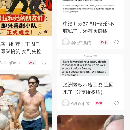
中澳开麦37-银行都说不
赚钱了，还有啥赚钱
溜达中澳的王公子
尼演出推荐｜下周二
8
即兴搞笑 笑到失控
RollingDonkey
7
澳洲老板不给工资 追回
来了 (分享维权版)
A班袁湘琴1
5