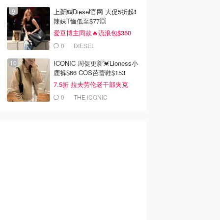
上新🆕Diesel官网 大促5折起❗️
辣妹T恤低至$77💥
$6.00
$83.16
$3.00
爱豆博主同款🔥流浪包$350
aker's 牛奶巧克力
Arnott's Tim Tam 巧克
L'OR Lungo Profondo
力饼干 200g
铝胶囊咖啡 100粒
0
DIESEL
rths
Dealmoon澳新省钱快报
Amazon澳洲亚马逊
ICONIC 周促更新💓Lioness小
去购买
去购买
去购买
鹿裤$66 COS芭蕾鞋$153
7.5折 拉夫劳伦老干部夹克
$419
0
THE ICONIC