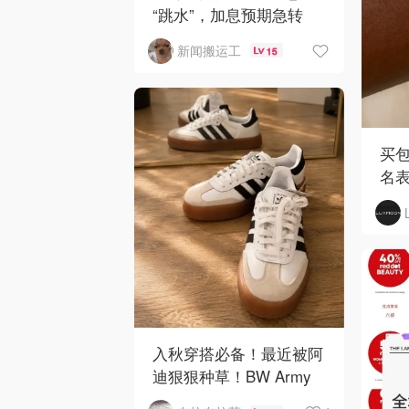
“跳水”，加息预期急转
弯！
新闻搬运工
15
买包
名
入秋穿搭必备！最近被阿
迪狠狠种草！BW Army
和 Sambae 值得拥有！