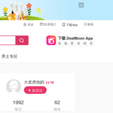
联系我们
澳洲
登录
下载App
🇺🇸
美国
下载 DealMoon App
体验更多精彩
🇨🇳
中国
男士专区
🇨🇦
加拿大
🇬🇧
英国
🇩🇪
德国
大老虎他妈
13
🇫🇷
加关注
法国
🇮🇹
1992
62
意大利
笔记
粉丝
🇦🇺
澳洲