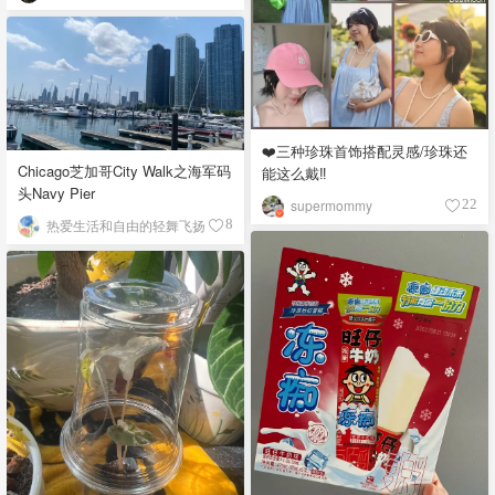
❤️三种珍珠首饰搭配灵感/珍珠还
Chicago芝加哥City Walk之海军码
能这么戴‼️
头Navy Pier
supermommy
22
热爱生活和自由的轻舞飞扬
8