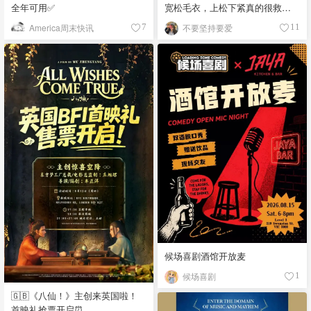
全年可用✅
宽松毛衣，上松下紧真的很救比
例
America周末快讯
不要坚持要爱
7
11
候场喜剧酒馆开放麦
候场喜剧
1
🇬🇧《八仙！》主创来英国啦！
首映礼抢票开启⏰