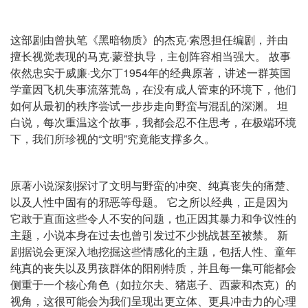
这部剧由曾执笔《黑暗物质》的杰克·索恩担任编剧，并由
擅长视觉表现的马克·蒙登执导，主创阵容相当强大。 故事
依然忠实于威廉·戈尔丁1954年的经典原著，讲述一群英国
学童因飞机失事流落荒岛，在没有成人管束的环境下，他们
如何从最初的秩序尝试一步步走向野蛮与混乱的深渊。 坦
白说，每次重温这个故事，我都会忍不住思考，在极端环境
下，我们所珍视的“文明”究竟能支撑多久。
原著小说深刻探讨了文明与野蛮的冲突、纯真丧失的痛楚、
以及人性中固有的邪恶等母题。 它之所以经典，正是因为
它敢于直面这些令人不安的问题，也正因其暴力和争议性的
主题，小说本身在过去也曾引发过不少挑战甚至被禁。 新
剧据说会更深入地挖掘这些情感化的主题，包括人性、童年
纯真的丧失以及男孩群体的阳刚特质，并且每一集可能都会
侧重于一个核心角色（如拉尔夫、猪崽子、西蒙和杰克）的
视角，这很可能会为我们呈现出更立体、更具冲击力的心理