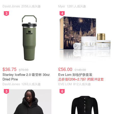
David Jones
2056人感兴趣
Myer
1281人感兴趣
3
4
$36.75
£56.00
$70.00
£140.00
Stanley Iceflow 2.0 吸管杯 30oz
Eve Lom 卸妆护肤套装
Dried Pine
总价值£206=2.7折! 闭眼冲这套
David Jones
1263人感兴趣
EVE LOM
812人感兴趣
5
6