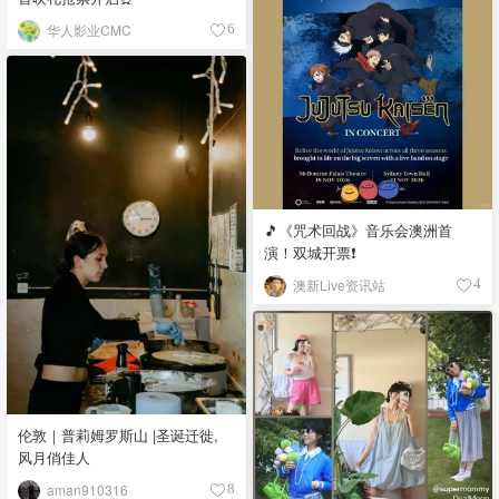
华人影业CMC
6
🎵《咒术回战》音乐会澳洲首
演！双城开票❗️
澳新Live资讯站
4
伦敦｜普莉姆罗斯山 |圣诞迁徙,
风月俏佳人
aman910316
8