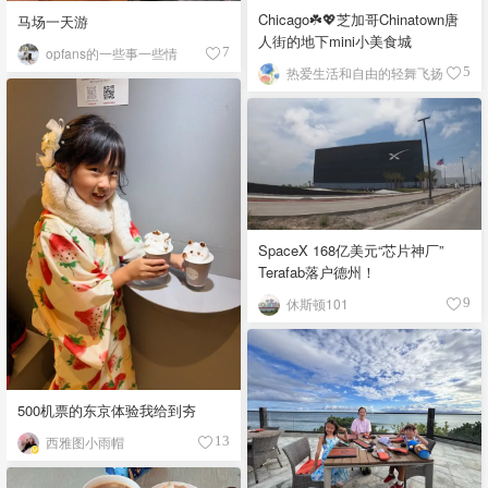
Chicago☘️💖芝加哥Chinatown唐
马场一天游
人街的地下mini小美食城
opfans的一些事一些情
7
热爱生活和自由的轻舞飞扬
5
SpaceX 168亿美元“芯片神厂”
Terafab落户德州！
休斯顿101
9
500机票的东京体验我给到夯
西雅图小雨帽
13