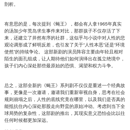
剖析。
有意思的是，每次提到《蝇王》，都会有人拿1965年真实
的汤加少年荒岛求生事件来对比，那群孩子不仅存活了下
来，还建立了井然有序的社群，这似乎与小说中对人性的悲
观论调形成了鲜明反差，也引发了关于“人性本恶”还是“环境
使然”的持续争论。 这部新剧的演员阵容主要由年轻且相对
陌生的面孔组成，让人期待他们如何演绎出在孤立绝境中，
孩子们内心深处那些最原始的恐惧、渴望和权力斗争。
总之，这部全新的《蝇王》系列剧不仅仅是重述一个经典故
事，更像是一次邀请，邀请我们重新审视自身，思考在社会
规则崩塌之后，人性的底线究竟在哪里，以及我们是否真的
能抵抗住内心深处那股走向野蛮的原始冲动。考虑到当下全
球局势的复杂性，这部剧的推出，其现实意义恐怕会比以往
任何时候都更加深远。