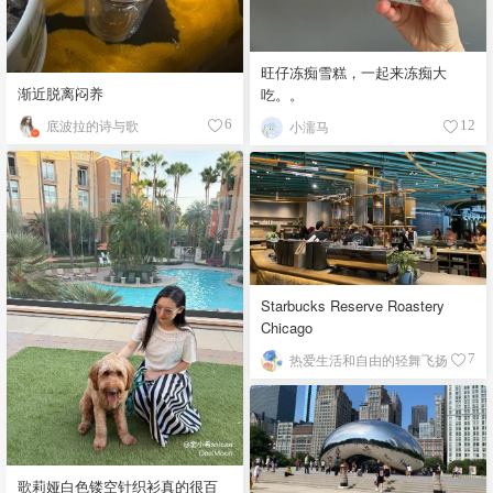
旺仔冻痴雪糕，一起来冻痴大
渐近脱离闷养
吃。。
底波拉的诗与歌
6
小濡马
12
Starbucks Reserve Roastery
Chicago
热爱生活和自由的轻舞飞扬
7
歌莉娅白色镂空针织衫真的很百