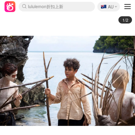
🇦🇺
Sasa美妆护肤3.5折
AU
lululemon折扣上新
SSENSE年中2.5折
FreshBeauty好价汇总
Cettire降价+叠9折
WWS Coles超市实拍
viagogo二手票捡漏
Myer超级周末
The Outnet奢牌1折起
David Jones 3折起
Flannels大牌1折
Perfumes Club护肤1折
AMIRO面罩$251
Amazon折扣汇总
eToro入金$200送$50
Amazon数码好物
ICONIC本周7.5折
ThedoubleF高奢地板价
Moose Knuckles 6折
丝芙兰5折起
EUFY摄像头$98
Selenichast首饰2折
Trip机票酒店促销
YSL送5件彩妆礼
Amazon家居好物
Amazon美妆护肤
雅漾大喷$8
过敏原检测盒$33
伊索独家赠50ml沐浴露
科颜氏高保湿面霜$29
SEALIFE海洋馆门票6折
丝塔芙大白罐$16
订阅Newsletter送香薰
Cult Beauty 6.8折
Harrods圣诞日历$525
LN-CC奢牌私促3折
d'Alba空姐喷雾$16
EVE LOM套装£56
Bernardelli独家4折
Adore Beauty 6折起
CT圣诞日历
Mytheresa奢品2.7折
Luxury Escapes 9折
Currentbody美容仪$881
MOON Garden Live
Roborock扫地机$649
Tingo Life水杯$24
Valentino官网5折
CR洗护套装$23
修丽可4件套$159
Myer彩妆2件7折
GANNI官网4.5折
Stylevana韩妆4折
Tessabit高奢8.5折
OGX洗发水$11
Amazon阿德莱德次日达
卡诗8.5折+赠礼
Philips Hue灯具8折
2/2