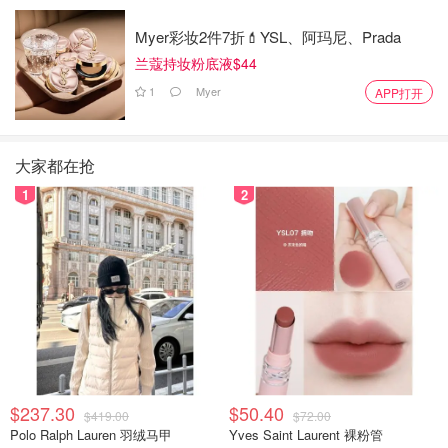
Myer彩妆2件7折💄YSL、阿玛尼、Prada
兰蔻持妆粉底液$44
1
Myer
APP打开
大家都在抢
1
2
$237.30
$50.40
$419.00
$72.00
Polo Ralph Lauren 羽绒马甲
Yves Saint Laurent 裸粉管