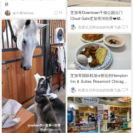
搭
芝加哥Downtown千禧公园云门
金小希ssicaa
16
Cloud Gate芝加哥河街景❤️鳞次
栉比的高楼
热爱生活和自由的轻舞飞扬
5
芝加哥国际机场✈️附近的Hampton
Inn & Suites Rosemont Chicago
O'Hare自助早餐
热爱生活和自由的轻舞飞扬
9