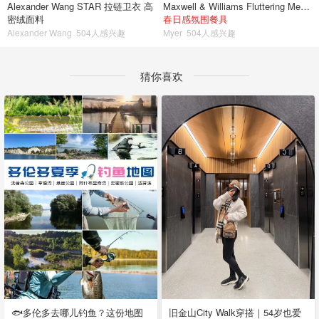
Alexander Wang STAR 拉链卫衣 高
Maxwell & Williams Fluttering Meadow 12件餐具套装
密绒面料
春日感氛围餐具
Alexander Wang
504人感兴趣
Myer
504人感兴趣
猜你喜欢
🐟多伦多去哪儿钓鱼？这份地图
旧金山City Walk穿搭｜54岁也爱