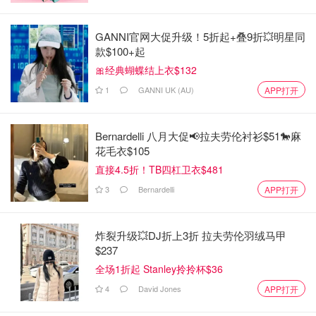
GANNI官网大促升级！5折起+叠9折💥明星同
款$100+起
🎀经典蝴蝶结上衣$132
1
GANNI UK (AU)
APP打开
Bernardelli 八月大促📢拉夫劳伦衬衫$51🐎麻
花毛衣$105
直接4.5折！TB四杠卫衣$481
3
Bernardelli
APP打开
炸裂升级💥DJ折上3折 拉夫劳伦羽绒马甲
$237
全场1折起 Stanley拎拎杯$36
4
David Jones
APP打开