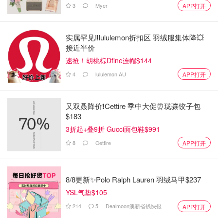
3
Myer
APP打开
实属罕见‼️lululemon折扣区 羽绒服集体降💥
接近半价
速抢！胡桃棕Dfine连帽$144
4
lululemon AU
APP打开
又双叒降价❗️Cettire 季中大促⏰珑骧饺子包
$183
3折起+叠9折 Gucci面包鞋$991
8
Cettire
APP打开
8/8更新✨Polo Ralph Lauren 羽绒马甲$237
YSL气垫$105
214
5
Dealmoon澳新省钱快报
APP打开