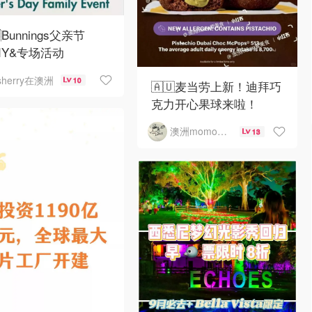
Bunnings父亲节
DIY&专场活动
sherry在澳洲
10
🇦🇺麦当劳上新！迪拜巧
克力开心果球来啦！
澳洲momo爱吃
13