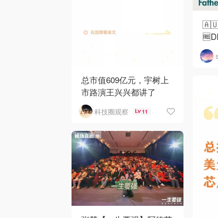
🇦
🆓
总市值609亿元，宇树上
市路演王兴兴都讲了
科技圈观察
11