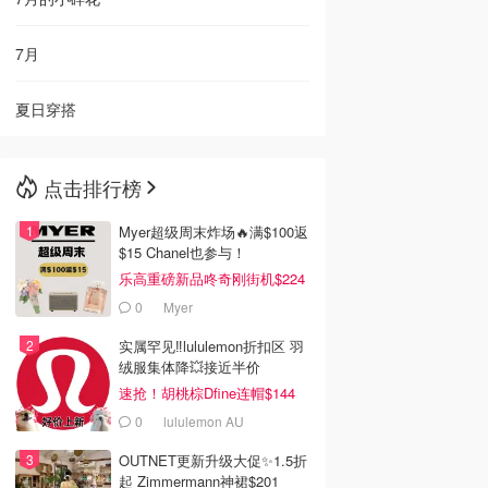
7月
夏日穿搭
点击排行榜
Myer超级周末炸场🔥满$100返
$15 Chanel也参与！
乐高重磅新品咚奇刚街机$224
0
Myer
实属罕见‼️lululemon折扣区 羽
绒服集体降💥接近半价
速抢！胡桃棕Dfine连帽$144
0
lululemon AU
OUTNET更新升级大促✨1.5折
起 Zimmermann神裙$201