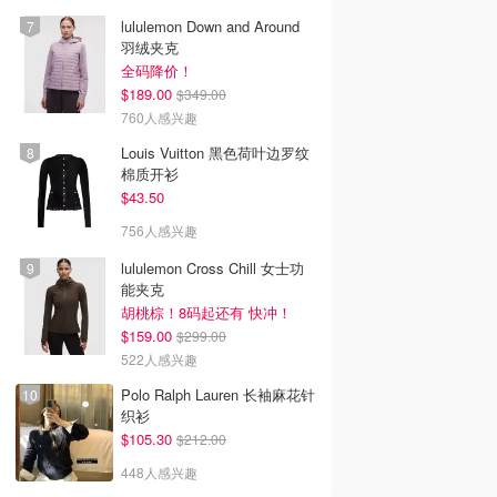
lululemon Down and Around
羽绒夹克
全码降价！
$189.00
$349.00
760人感兴趣
Louis Vuitton 黑色荷叶边罗纹
棉质开衫
$43.50
756人感兴趣
lululemon Cross Chill 女士功
能夹克
胡桃棕！8码起还有 快冲！
$159.00
$299.00
522人感兴趣
Polo Ralph Lauren 长袖麻花针
织衫
$105.30
$212.00
448人感兴趣