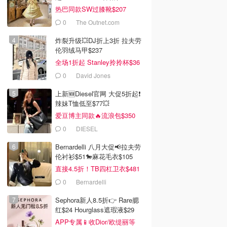
热巴同款SW过膝靴$207
0
The Outnet.com
炸裂升级💥DJ折上3折 拉夫劳
伦羽绒马甲$237
全场1折起 Stanley拎拎杯$36
0
David Jones
上新🆕Diesel官网 大促5折起❗️
辣妹T恤低至$77💥
爱豆博主同款🔥流浪包$350
0
DIESEL
Bernardelli 八月大促📢拉夫劳
伦衬衫$51🐎麻花毛衣$105
直接4.5折！TB四杠卫衣$481
0
Bernardelli
Sephora新人8.5折👉 Rare腮
$17.66
红$24 Hourglass遮瑕液$29
 绿豆糕蔓越莓味
三只松鼠乳酸菌小伴侣
APP专属📱收Dior/欧缇丽等