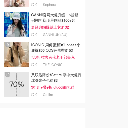
面包520g/箱
0
Sephora
buy
Knowtobuy
去购买
去购买
GANNI官网大促升级！5折起
+叠9折💥明星同款$100+起
🎀经典蝴蝶结上衣$132
0
GANNI UK (AU)
ICONIC 周促更新💓Lioness小
鹿裤$66 COS芭蕾鞋$153
7.5折 拉夫劳伦老干部夹克
$419
0
THE ICONIC
又双叒降价❗️Cettire 季中大促⏰
珑骧饺子包$183
3折起+叠9折 Gucci面包鞋
$991
0
Cettire