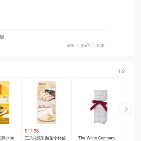
甜
举报
赞
回复
|
|
1/2
$17.66
$9.51
酥210g
三只松鼠乳酸菌小伴侣
The White Company
知味观