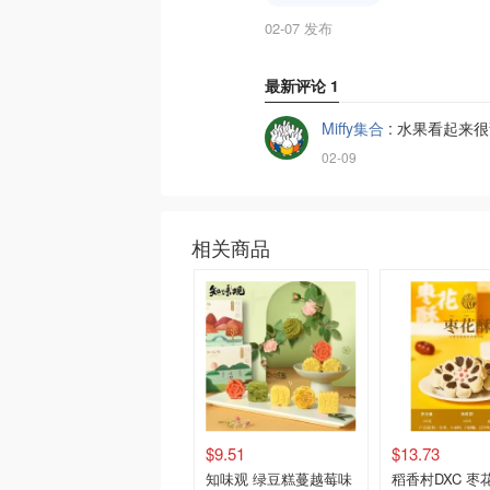
02-07 发布
最新评论
1
Miffy集合
:
水果看起来很
02-09
相关商品
$9.51
$13.73
知味观 绿豆糕蔓越莓味
稻香村DXC 枣花