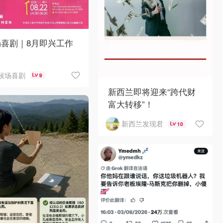
场喜剧｜8月即兴工作
候场喜剧
9
新西兰即将迎来“跨代财
富大转移”！
新西兰发现君
10