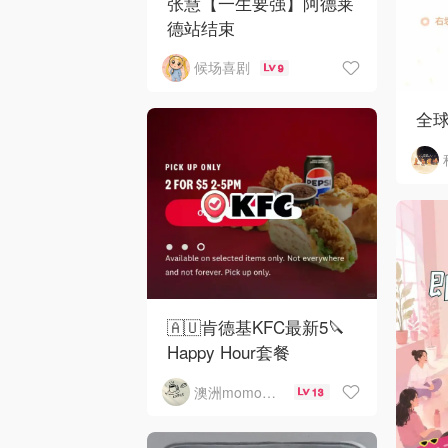
张慧【一生要强】阿德莱
德站结束
候场喜剧
9
全
🇦🇺肯德基KFC最新5🔪
Happy Hour套餐
澳洲momo爱吃
13