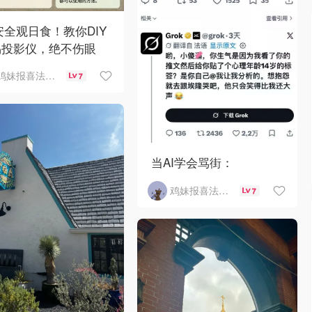
 安全观日食！教你DIY
易投影仪，绝不伤眼
鸡妹报喜法国实用信息版
7
当AI学会骂街：
鸡妹报喜法国实用信息版
7