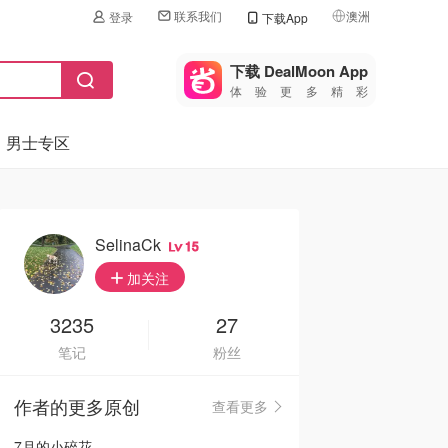
联系我们
澳洲
登录
下载App
🇺🇸
美国
下载 DealMoon App
体验更多精彩
🇨🇳
中国
男士专区
🇨🇦
加拿大
🇬🇧
英国
🇩🇪
德国
SelinaCk
15
🇫🇷
加关注
法国
🇮🇹
3235
27
意大利
笔记
粉丝
🇦🇺
澳洲
作者的更多原创
查看更多
🇳🇿
新西兰
7月的小碎花