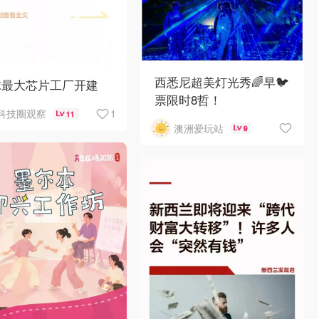
西悉尼超美灯光秀🌈早🐦
球最大芯片工厂开建
票限时8哲！
1
科技圈观察
11
澳洲爱玩站
9