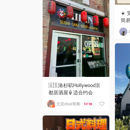
☀️
简
🇺🇸洛杉矶Hollywood京
都居酒屋🏮适合约会
北美deal蜀黎
16