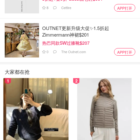
8
Cettire
APP打开
OUTNET更新升级大促✨1.5折起
Zimmermann神裙$201
热巴同款SW过膝靴$207
0
The Outnet.com
APP打开
大家都在抢
1
2