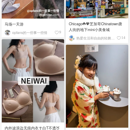
Chicago☘️💖芝加哥Chinatown唐
马场一天游
人街的地下mini小美食城
opfans的一些事一些情
9
热爱生活和自由的轻舞飞扬
14
内外波浪边无痕内衣👙白T不透🍑