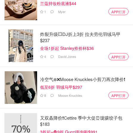
兰蔻持妆粉底液$44
1
Myer
APP打开
炸裂升级💥DJ折上3折 拉夫劳伦羽绒马甲
$237
全场1折起 Stanley拎拎杯$36
4
David Jones
APP打开
冷空气❄️❌️Moose Knuckles小剪刀再次降价❗️
低至6折 羽绒马甲$297
8
Moose Knuckles
APP打开
又双叒降价❗️Cettire 季中大促⏰珑骧饺子包
$183
3折起+叠9折 Gucci面包鞋$991