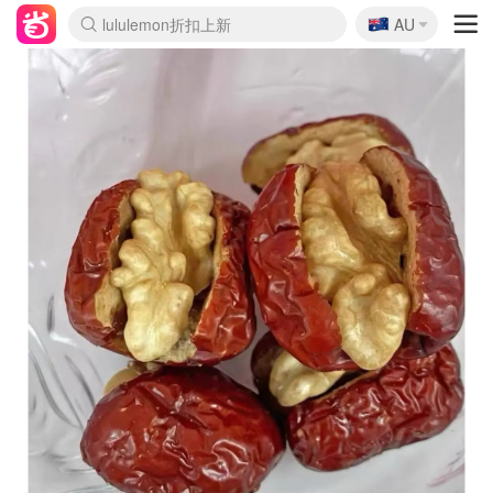
🇦🇺
Sasa美妆护肤3.5折
AU
lululemon折扣上新
SSENSE年中2.5折
FreshBeauty好价汇总
Cettire降价+叠9折
WWS Coles超市实拍
viagogo二手票捡漏
Myer超级周末
The Outnet奢牌1折起
David Jones 3折起
Flannels大牌1折
Perfumes Club护肤1折
AMIRO面罩$251
Amazon折扣汇总
eToro入金$200送$50
Amazon数码好物
ICONIC本周7.5折
ThedoubleF高奢地板价
Moose Knuckles 6折
丝芙兰5折起
EUFY摄像头$98
Selenichast首饰2折
Trip机票酒店促销
YSL送5件彩妆礼
Amazon家居好物
Amazon美妆护肤
雅漾大喷$8
过敏原检测盒$33
伊索独家赠50ml沐浴露
科颜氏高保湿面霜$29
SEALIFE海洋馆门票6折
丝塔芙大白罐$16
订阅Newsletter送香薰
Cult Beauty 6.8折
Harrods圣诞日历$525
LN-CC奢牌私促3折
d'Alba空姐喷雾$16
EVE LOM套装£56
Bernardelli独家4折
Adore Beauty 6折起
CT圣诞日历
Mytheresa奢品2.7折
Luxury Escapes 9折
Currentbody美容仪$881
MOON Garden Live
Roborock扫地机$649
Tingo Life水杯$24
Valentino官网5折
CR洗护套装$23
修丽可4件套$159
Myer彩妆2件7折
GANNI官网4.5折
Stylevana韩妆4折
Tessabit高奢8.5折
OGX洗发水$11
Amazon阿德莱德次日达
卡诗8.5折+赠礼
Philips Hue灯具8折