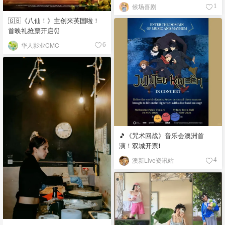
候场喜剧
1
🇬🇧《八仙！》主创来英国啦！
首映礼抢票开启⏰
华人影业CMC
6
🎵《咒术回战》音乐会澳洲首
演！双城开票❗️
澳新Live资讯站
4