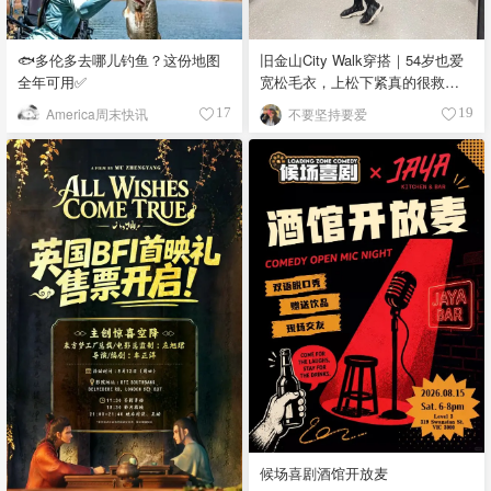
🐟多伦多去哪儿钓鱼？这份地图
旧金山City Walk穿搭｜54岁也爱
全年可用✅
宽松毛衣，上松下紧真的很救比
例
America周末快讯
不要坚持要爱
17
19
候场喜剧酒馆开放麦