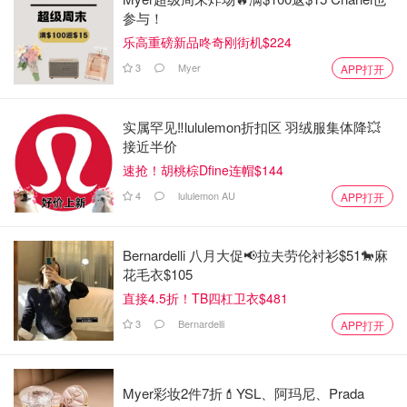
参与！
乐高重磅新品咚奇刚街机$224
3
Myer
APP打开
实属罕见‼️lululemon折扣区 羽绒服集体降💥
接近半价
速抢！胡桃棕Dfine连帽$144
4
lululemon AU
APP打开
Bernardelli 八月大促📢拉夫劳伦衬衫$51🐎麻
花毛衣$105
直接4.5折！TB四杠卫衣$481
3
Bernardelli
APP打开
Myer彩妆2件7折💄YSL、阿玛尼、Prada