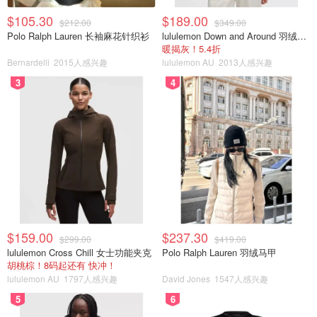
$105.30
$189.00
$212.00
$349.00
Polo Ralph Lauren 长袖麻花针织衫
lululemon Down and Around 羽绒夹克
暖揭灰！5.4折
Bernardelli
2015人感兴趣
lululemon AU
2013人感兴趣
3
4
$159.00
$237.30
$299.00
$419.00
lululemon Cross Chill 女士功能夹克
Polo Ralph Lauren 羽绒马甲
胡桃棕！8码起还有 快冲！
lululemon AU
1797人感兴趣
David Jones
1547人感兴趣
5
6