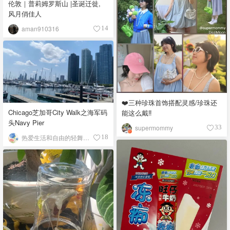
伦敦｜普莉姆罗斯山 |圣诞迁徙,
风月俏佳人
aman910316
14
❤️三种珍珠首饰搭配灵感/珍珠还
Chicago芝加哥City Walk之海军码
能这么戴‼️
头Navy Pier
supermommy
33
热爱生活和自由的轻舞飞扬
18