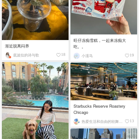
旺仔冻痴雪糕，一起来冻痴大
渐近脱离闷养
吃。。
底波拉的诗与歌
18
小濡马
19
Starbucks Reserve Roastery
Chicago
热爱生活和自由的轻舞飞扬
13