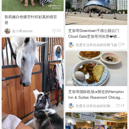
歌莉娅白色镂空针织衫真的很百
搭
芝加哥Downtown千禧公园云门
金小希ssicaa
22
Cloud Gate芝加哥河街景❤️鳞次
栉比的高楼
热爱生活和自由的轻舞飞扬
9
芝加哥国际机场✈️附近的Hampton
Inn & Suites Rosemont Chicago
O'Hare自助早餐
热爱生活和自由的轻舞飞扬
14