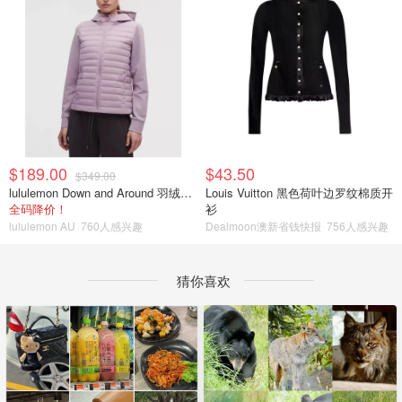
$189.00
$43.50
$349.00
lululemon Down and Around 羽绒夹克
Louis Vuitton 黑色荷叶边罗纹棉质开
全码降价！
衫
lululemon AU
760人感兴趣
Dealmoon澳新省钱快报
756人感兴趣
猜你喜欢