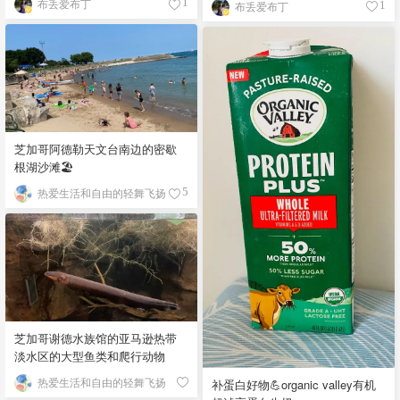
布丢爱布丁
1
布丢爱布丁
1
芝加哥阿德勒天文台南边的密歇
根湖沙滩🏖️
热爱生活和自由的轻舞飞扬
5
芝加哥谢德水族馆的亚马逊热带
淡水区的大型鱼类和爬行动物
热爱生活和自由的轻舞飞扬
补蛋白好物💪organic valley有机