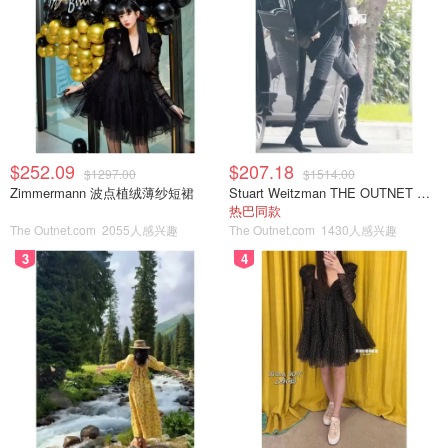
$252.09
$207.18
$1297.00
$1514.00
Zimmermann 波点植绒薄纱短裙
Stuart Weitzman THE OUTNET 麂皮过膝靴 黑色
热巴同款
The Outnet.com
2055人感兴趣
The Outnet.com
1430人感兴趣
3
4