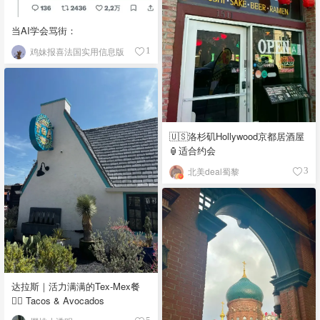
当AI学会骂街：
鸡妹报喜法国实用信息版
1
🇺🇸洛杉矶Hollywood京都居酒屋
🏮适合约会
北美deal蜀黎
3
达拉斯｜活力满满的Tex-Mex餐
👉🏼 Tacos & Avocados