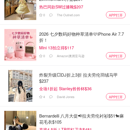
热巴同款SW过膝靴$207
0
The Outnet.com
APP打开
2026 七夕数码好物种草清单🩷iPhone Air 7.7
折！
Mini 13拍立得$117
0
Amazon澳洲亚马逊
APP打开
炸裂升级💥DJ折上3折 拉夫劳伦羽绒马甲
$237
全场1折起 Stanley拎拎杯$36
4
David Jones
APP打开
Bernardelli 八月大促📢拉夫劳伦衬衫$51🐎麻
花毛衣$105
直接4.5折！TB四杠卫衣$481