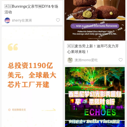
🇦🇺Bunnings父亲节🆓DIY&专场
活动
sherry在澳洲
🇦🇺麦当劳上新！迪拜巧克力开
心果球来啦！
澳洲momo爱吃