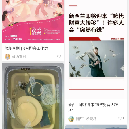
候场喜剧｜8月即兴工作坊
候场喜剧
新西兰即将迎来“跨代财富大转
移”！
新西兰发现君
1