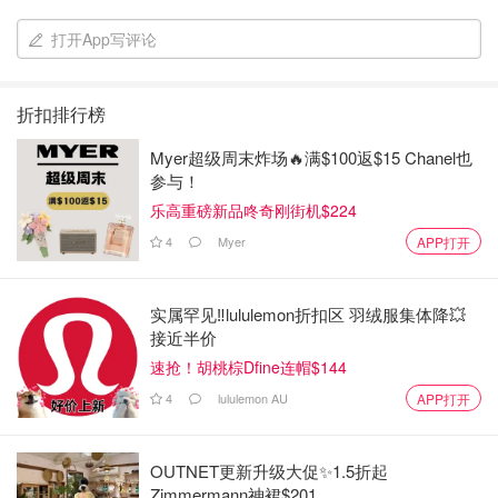
打开App写评论
折扣排行榜
Myer超级周末炸场🔥满$100返$15 Chanel也
参与！
乐高重磅新品咚奇刚街机$224
4
Myer
APP打开
实属罕见‼️lululemon折扣区 羽绒服集体降💥
接近半价
速抢！胡桃棕Dfine连帽$144
4
lululemon AU
APP打开
OUTNET更新升级大促✨1.5折起
Zimmermann神裙$201