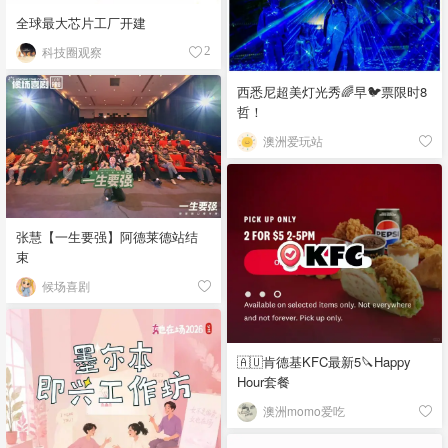
全球最大芯片工厂开建
科技圈观察
2
西悉尼超美灯光秀🌈早🐦票限时8
哲！
澳洲爱玩站
张慧【一生要强】阿德莱德站结
束
候场喜剧
🇦🇺肯德基KFC最新5🔪Happy
Hour套餐
澳洲momo爱吃