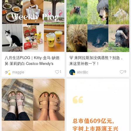
八月生活PLOG｜Kitty·盒马·缺德
🐻 来阿拉斯加没偶遇熊？别急，
舅·茉莉奶白·Costco·Wendy's
来这里补救一下！
maggie
abc個c
1
9