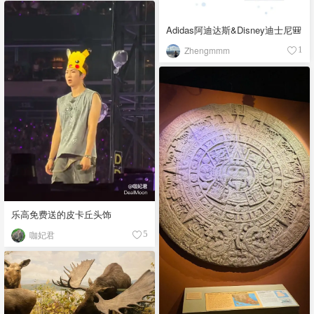
Adidas阿迪达斯&Disney迪士尼🎒
Zhengmmm
1
乐高免费送的皮卡丘头饰
咖妃君
5