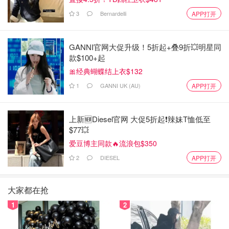
3
Bernardelli
APP打开
GANNI官网大促升级！5折起+叠9折💥明星同
款$100+起
🎀经典蝴蝶结上衣$132
1
GANNI UK (AU)
APP打开
上新🆕Diesel官网 大促5折起❗️辣妹T恤低至
$77💥
爱豆博主同款🔥流浪包$350
2
DIESEL
APP打开
大家都在抢
1
2