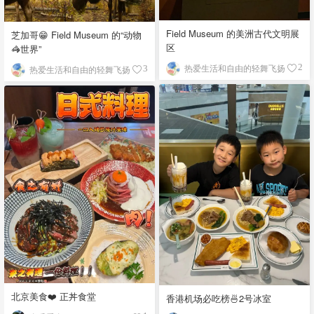
Field Museum 的美洲古代文明展
芝加哥😁 Field Museum 的“动物
区
🦓世界”
热爱生活和自由的轻舞飞扬
2
热爱生活和自由的轻舞飞扬
3
北京美食❤️ 正丼食堂
香港机场必吃榜🍜2号冰室