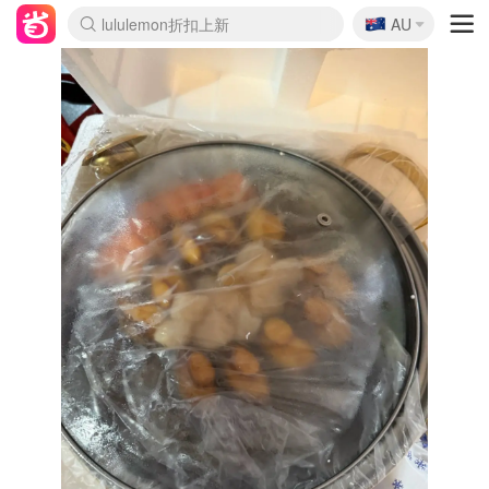
🇦🇺
Sasa美妆护肤3.5折
AU
lululemon折扣上新
SSENSE年中2.5折
FreshBeauty好价汇总
Cettire降价+叠9折
WWS Coles超市实拍
viagogo二手票捡漏
Myer超级周末
The Outnet奢牌1折起
David Jones 3折起
Flannels大牌1折
Perfumes Club护肤1折
AMIRO面罩$251
Amazon折扣汇总
eToro入金$200送$50
Amazon数码好物
ICONIC本周7.5折
ThedoubleF高奢地板价
Moose Knuckles 6折
丝芙兰5折起
EUFY摄像头$98
Selenichast首饰2折
Trip机票酒店促销
YSL送5件彩妆礼
Amazon家居好物
Amazon美妆护肤
雅漾大喷$8
过敏原检测盒$33
伊索独家赠50ml沐浴露
科颜氏高保湿面霜$29
SEALIFE海洋馆门票6折
丝塔芙大白罐$16
订阅Newsletter送香薰
Cult Beauty 6.8折
Harrods圣诞日历$525
LN-CC奢牌私促3折
d'Alba空姐喷雾$16
EVE LOM套装£56
Bernardelli独家4折
Adore Beauty 6折起
CT圣诞日历
Mytheresa奢品2.7折
Luxury Escapes 9折
Currentbody美容仪$881
MOON Garden Live
Roborock扫地机$649
Tingo Life水杯$24
Valentino官网5折
CR洗护套装$23
修丽可4件套$159
Myer彩妆2件7折
GANNI官网4.5折
Stylevana韩妆4折
Tessabit高奢8.5折
OGX洗发水$11
Amazon阿德莱德次日达
卡诗8.5折+赠礼
Philips Hue灯具8折