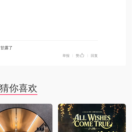
枝甘露了
举报
赞
回复
|
|
猜你喜欢