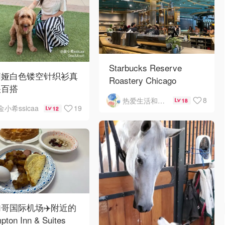
Starbucks Reserve
莉娅白色镂空针织衫真
Roastery Chicago
很百搭
8
热爱生活和自由的轻舞飞扬
18
19
金小希ssicaa
12
哥国际机场✈️附近的
pton Inn & Suites