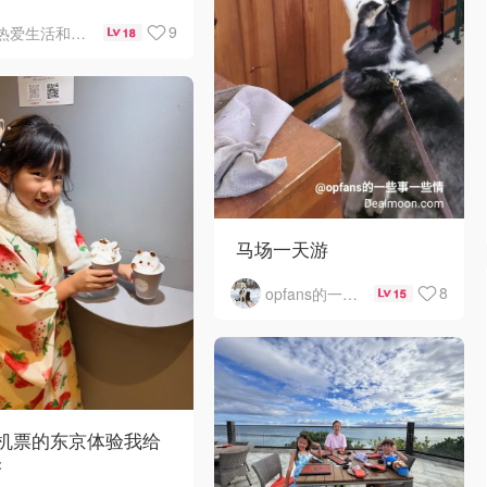
emont Chicago
9
热爱生活和自由的轻舞飞扬
18
Hare自助早餐
马场一天游
8
opfans的一些事一些情
15
0机票的东京体验我给
夯