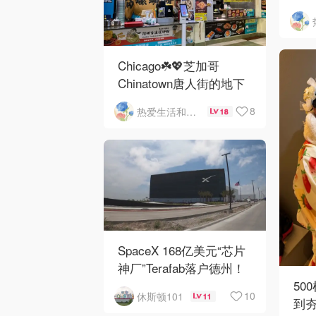
Ros
O'
Chicago☘️💖芝加哥
Chinatown唐人街的地下
mini小美食城
8
热爱生活和自由的轻舞飞扬
18
SpaceX 168亿美元“芯片
神厂”Terafab落户德州！
50
10
休斯顿101
11
到