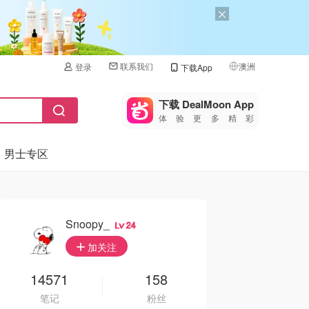
联系我们
澳洲
登录
下载App
🇺🇸
美国
下载 DealMoon App
体验更多精彩
🇨🇳
中国
男士专区
🇨🇦
加拿大
🇬🇧
英国
🇩🇪
德国
Snoopy_
24
🇫🇷
加关注
法国
🇮🇹
14571
158
意大利
笔记
粉丝
🇦🇺
澳洲