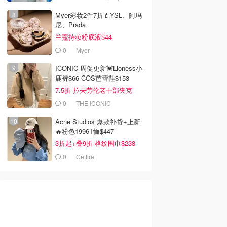
Myer彩妆2件7折💄YSL、阿玛
尼、Prada
兰蔻持妆粉底液$44
0
Myer
ICONIC 周促更新💓Lioness小
鹿裤$66 COS芭蕾鞋$153
7.5折 拉夫劳伦老干部夹克
$419
0
THE ICONIC
Acne Studios 爆款补货+上新
🔥粉色1996T恤$447
3折起+叠9折 格纹围巾$238
0
Cettire