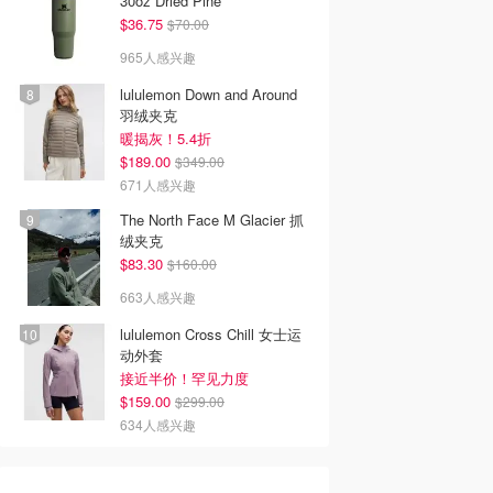
30oz Dried Pine
$36.75
$70.00
965人感兴趣
lululemon Down and Around
羽绒夹克
暖揭灰！5.4折
$189.00
$349.00
671人感兴趣
The North Face M Glacier 抓
绒夹克
$83.30
$160.00
663人感兴趣
lululemon Cross Chill 女士运
动外套
接近半价！罕见力度
$159.00
$299.00
634人感兴趣