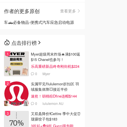
作者的更多原创
查看更多
🇳🇿
新西兰
车🛻必备物品-便携式汽车应急启动电源
点击排行榜
Myer超级周末炸场🔥满$100返
$15 Chanel也参与！
乐高重磅新品咚奇刚街机$224
0
Myer
实属罕见‼️lululemon折扣区 羽
绒服集体降💥接近半价
速抢！胡桃棕Dfine连帽$144
0
lululemon AU
又双叒降价❗️Cettire 季中大促⏰
珑骧饺子包$183
3折起+叠9折 Gucci面包鞋