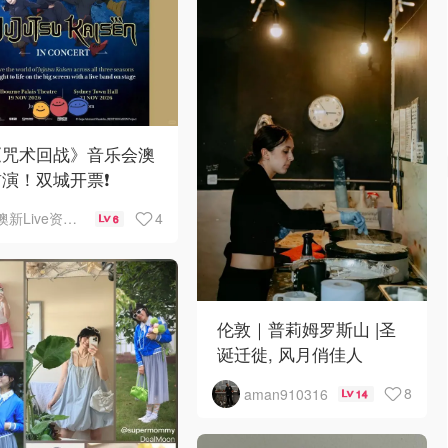
《咒术回战》音乐会澳
演！双城开票❗️
4
澳新Live资讯站
6
伦敦｜普莉姆罗斯山 |圣
诞迁徙, 风月俏佳人
8
aman910316
14