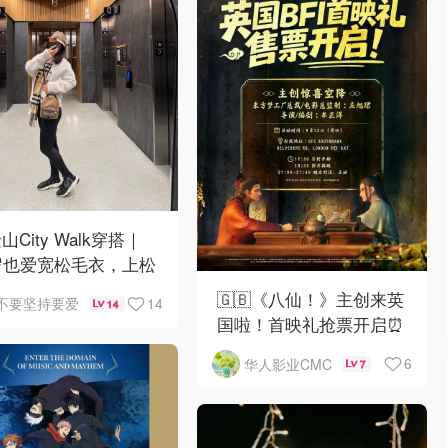
山City Walk穿搭｜
岁也爱宽松毛衣，上松
紧真的很救比例
🇬🇧《八仙！》主创来英
14
不要坚持要爱
14
国啦！首映礼抢票开启⏰
6
华人影业CMC
7