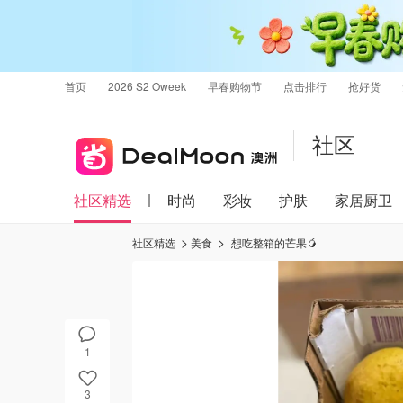
首页
2026 S2 Oweek
早春购物节
点击排行
抢好货
社区
社区精选
时尚
彩妆
护肤
家居厨卫
社区精选
美食
想吃整箱的芒果🥭
1
3