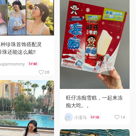
三种珍珠首饰搭配灵
珍珠还能这么戴‼️
supermommy
30
28
旺仔冻痴雪糕，一起来冻
痴大吃。。
14
小濡马
16