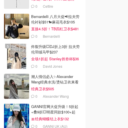
$991
0
Cettire
Bernardelli 八月大促📢拉夫劳
伦衬衫$51🐎麻花毛衣$105
直接4.5折！TB四杠卫衣$481
0
Bernardelli
炸裂升级💥DJ折上3折 拉夫劳
伦羽绒马甲$237
全场1折起 Stanley拎拎杯$36
0
David Jones
潮人情侣必入✨Alexander
Wang经典水洗/烫钻卫衣来看
经典卫衣$505
0
Alexander Wang
GANNI官网大促升级！5折起
+叠9折💥明星同款$100+起
🎀经典蝴蝶结上衣$132
0
GANNI UK (AU)