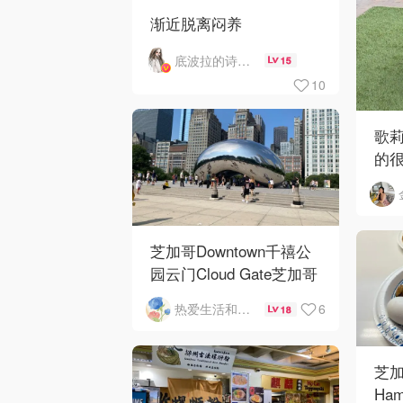
渐近脱离闷养
底波拉的诗与歌
15
10
歌
的
芝加哥Downtown千禧公
园云门Cloud Gate芝加哥
河街景❤️鳞次栉比的高楼
6
热爱生活和自由的轻舞飞扬
18
芝加
Ham