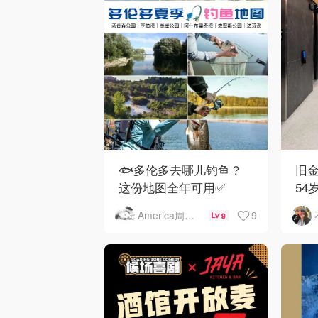
🐟多伦多去哪儿钓鱼？
旧金
这份地图全年可用✅
54
下
9
America周末快讯
9