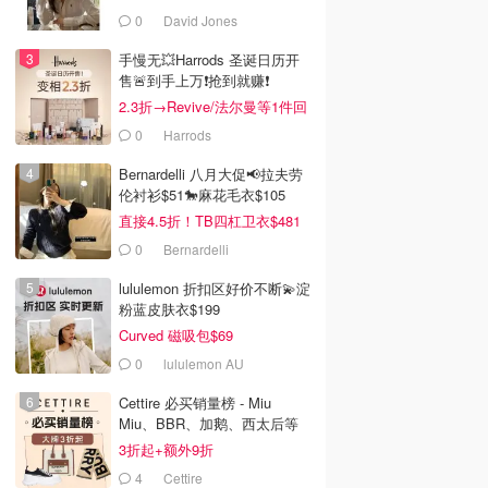
0
David Jones
手慢无💥Harrods 圣诞日历开
售🚨到手上万❗️抢到就赚❗️
2.3折→Revive/法尔曼等1件回
本！
0
Harrods
Bernardelli 八月大促📢拉夫劳
伦衬衫$51🐎麻花毛衣$105
直接4.5折！TB四杠卫衣$481
0
Bernardelli
lululemon 折扣区好价不断💫淀
粉蓝皮肤衣$199
Curved 磁吸包$69
0
lululemon AU
Cettire 必买销量榜 - Miu
Miu、BBR、加鹅、西太后等
汇总！
3折起+额外9折
4
Cettire