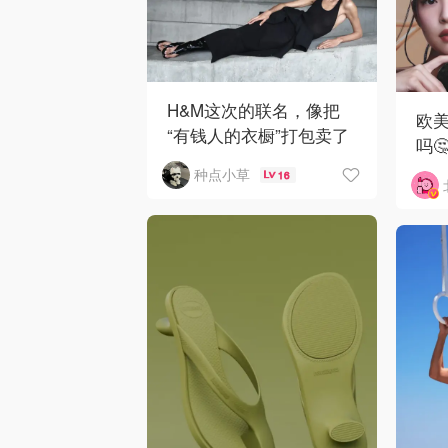
H&M这次的联名，像把
欧美
“有钱人的衣橱”打包卖了
吗🤔
😂...🖤
种点小草
16