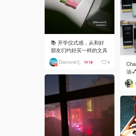
📚 开学仪式感，从和好
朋友们约好买一样的文具
开始✨
4
Diamond七
Ch
19
油