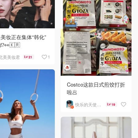
美妆正在集体“韩化”
⁉️👀🇰🇷
1
北美美妆君
21
Costco这款日式煎饺打折
啦🥟
快乐的天使1963
19