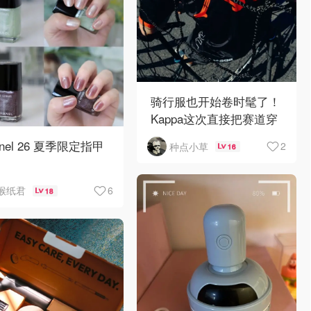
骑行服也开始卷时髦了！
Kappa这次直接把赛道穿
搭带上街🚴🔥
anel 26 夏季限定指甲
2
种点小草
16

6
猴纸君
18