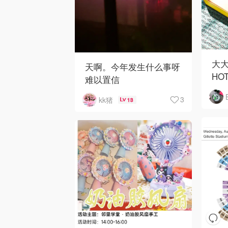
大大
天啊。今年发生什么事呀
HO
难以置信
3
kk猪
13