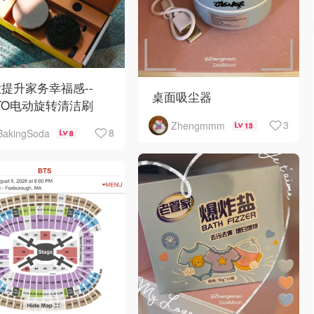
提升家务幸福感--
桌面吸尘器
TO电动旋转清洁刷
3
Zhengmmm
13
8
BakingSoda
8