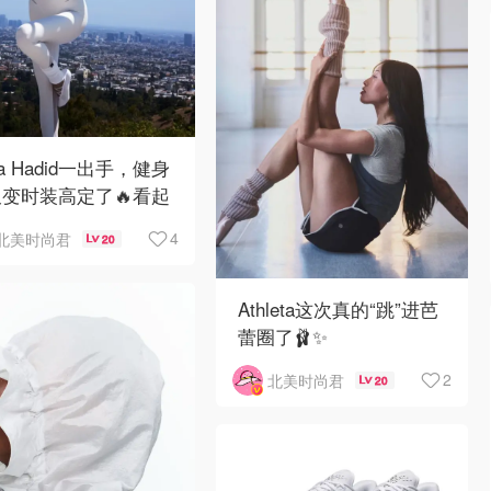
lla Hadid一出手，健身
变时装高定了🔥看起
高级的不行❣️
4
北美时尚君
20
Athleta这次真的“跳”进芭
蕾圈了🩰✨
2
北美时尚君
20