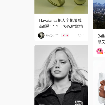
Havaianas把人字拖做成
高跟鞋了？！🩴👠时髦精
的必备单品吧！
1
Be
种点小草
16
服又
来就