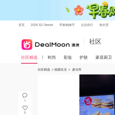
首页
2026 S2 Oweek
早春购物节
点击排行
抢好货
社区
社区精选
时尚
彩妆
护肤
家居厨卫
社区精选
校园生活
麦当劳
1
5