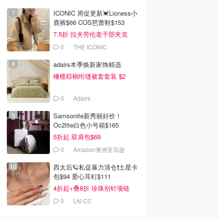
ICONIC 周促更新💓Lioness小
鹿裤$66 COS芭蕾鞋$153
7.5折 拉夫劳伦老干部夹克
$419
0
THE ICONIC
adairs本季焕新家饰精选
橄榄棕榈绗缝被套套装 $2
0
Adairs
Samsonite新秀丽好价！
Oc2lite白色小号箱$165
5折起 双肩包$69
0
Amazon澳洲亚马逊
西太后🪐私促暴力清仓❗土星卡
包$94 爱心耳钉$111
4折起+叠8折 珍珠别针项链
$196
0
LN-CC