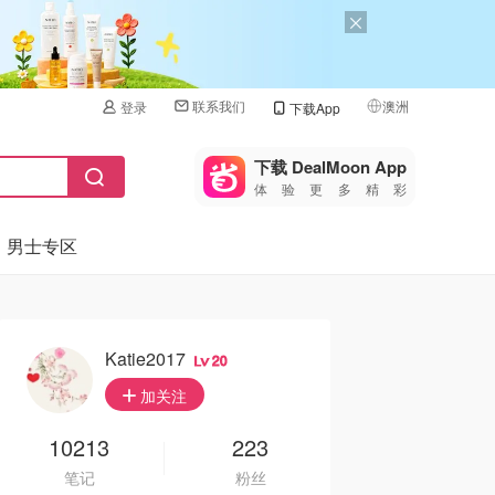
联系我们
澳洲
登录
下载App
🇺🇸
美国
下载 DealMoon App
体验更多精彩
🇨🇳
中国
男士专区
🇨🇦
加拿大
🇬🇧
英国
🇩🇪
德国
Katie2017
20
🇫🇷
加关注
法国
🇮🇹
10213
223
意大利
笔记
粉丝
🇦🇺
澳洲