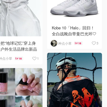
Kobe 10「Halo」回归！
全白战靴自带曼巴光环🤍
🏀
把“地球记忆”穿上身
3
种点小草
16
的户外生活品牌出新品
！🌍🪨
1
种点小草
16