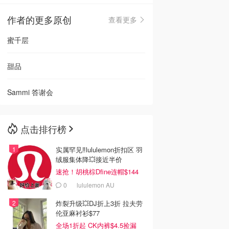
作者的更多原创
查看更多
🇳🇿
新西兰
蜜千层
甜品
Sammi 答谢会
点击排行榜
实属罕见‼️lululemon折扣区 羽
绒服集体降💥接近半价
速抢！胡桃棕Dfine连帽$144
0
lululemon AU
炸裂升级💥DJ折上3折 拉夫劳
伦亚麻衬衫$77
全场1折起 CK内裤$4.5捡漏