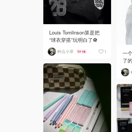
Louis Tomlinson算是把
“球衣穿搭”玩明白了⚽️
🌹！
1
种点小草
一个
16
了
了啦