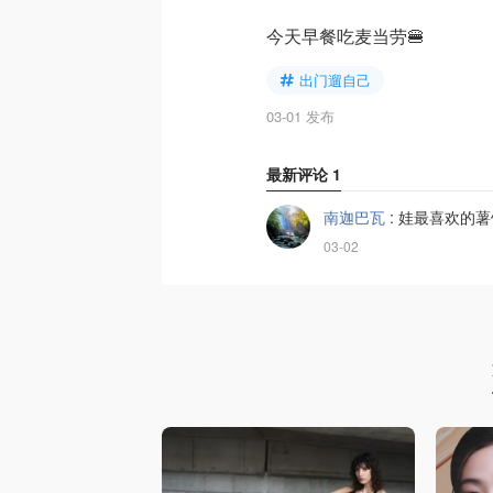
今天早餐吃麦当劳🍔
出门遛自己
03-01 发布
最新评论
1
南迦巴瓦
:
娃最喜欢的薯
03-02