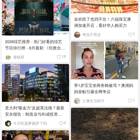
金价跌了也挡不住！六福珠宝澳
洲加速开店，看好华人购买力
考拉不营业
5
2026综艺推荐 - 热门好看的综艺
节目排行榜 - 8月最新:《​​伦敦合伙
人》回归啦
省钱君
18
带1岁宝宝坐商务舱被骂？澳洲妈
妈发帖引爆全网争议
土澳生活碎片
1
意大利“吸金力”反超英法德？最新
安永报告：制造业与AI成投资新
宠！
今天吃菠萝披萨了吗
4