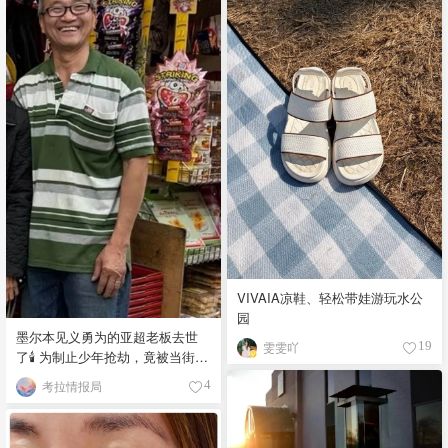
VIVAIA凉鞋、轻松带娃游玩水公
园
墨尔本见义勇为的亚超老板去世
雯雯吖
19
了🕯️ 为制止少年抢劫，竟被当街围
殴致死！
考拉情报局
4