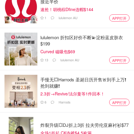
接近半价
速抢！胡桃棕Dfine连帽$144
1
lululemon AU
APP打开
lululemon 折扣区好价不断💫淀粉蓝皮肤衣
$199
Curved 磁吸包$69
13
lululemon AU
APP打开
手慢无💥Harrods 圣诞日历开售🚨到手上万❗️
抢到就赚❗️
2.3折→Revive/法尔曼等1件回本！
6
Harrods
APP打开
炸裂升级💥DJ折上3折 拉夫劳伦亚麻衬衫$77
全场1折起 CK内裤$4.5捡漏