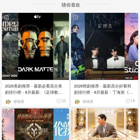
猜你喜欢
2026美剧推荐 - 最新必看高分美
2026韩剧推荐 - 最新高分好看韩
剧排行榜 - 8月最新: 《​​足球教练
剧排行榜 - 8月最新：丁海寅《我
》第四季回归！
的荒糖恋爱 》上线❣️
省钱君
省钱君
20
18