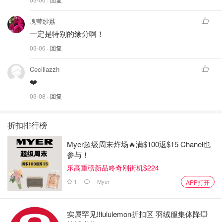
瑰莹纱荔
一定是特别的缘分啊！
03-06
· 回复
Ceciliazzh
❤️
03-08
· 回复
折扣排行榜
Myer超级周末炸场🔥满$100返$15 Chanel也
参与！
乐高重磅新品咚奇刚街机$224
1
Myer
APP打开
实属罕见‼️lululemon折扣区 羽绒服集体降💥