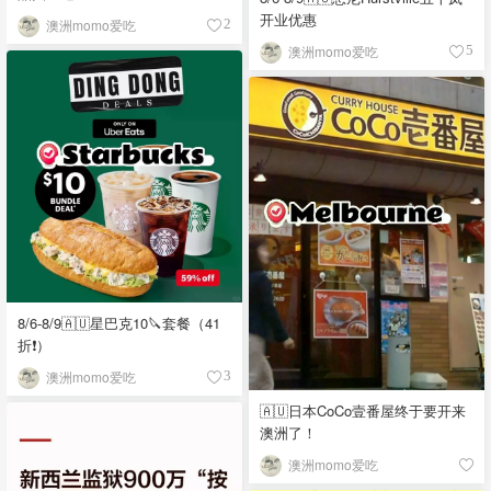
开业优惠
澳洲momo爱吃
2
澳洲momo爱吃
5
8/6-8/9🇦🇺星巴克10🔪套餐（41
折❗）
澳洲momo爱吃
3
🇦🇺日本CoCo壹番屋终于要开来
澳洲了！
澳洲momo爱吃