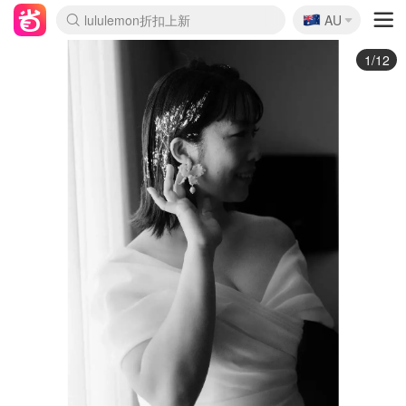
🇦🇺
Sasa美妆护肤3.5折
AU
lululemon折扣上新
SSENSE年中3折
FreshBeauty好价汇总
Cettire降价+叠9折
Farfetch折上8折
WWS Coles超市实拍
viagogo二手票捡漏
Myer清仓1折起
The Outnet奢牌1折起
David Jones 3折起
Flannels大牌1折
Perfumes Club护肤1折
AMIRO返校季6.2折
Oweek抽奖送Airpods
Amazon折扣汇总
eToro入金$200送$50
Amazon数码好物
ICONIC本周7.5折
ThedoubleF高奢地板价
Moose Knuckles 6折
丝芙兰5折起
EUFY官网3.7折起
Selenichast首饰2折
Trip机票酒店促销
YSL送5件彩妆礼
Amazon家居好物
BIGBANG巡演开票
David Jones时尚3折
Amazon美妆护肤
雅漾大喷$8
过敏原检测盒$33
伊索独家赠50ml沐浴露
科颜氏清仓3折
SEALIFE海洋馆门票6折
丝塔芙大白罐$16
订阅Newsletter送香薰
Cult Beauty 6.8折
Harrods圣诞日历2.3折
LN-CC奢牌私促3折
d'Alba空姐喷雾$16
EVE LOM套装逆天2折
Bernardelli独家4折
Adore Beauty 6折起
CT圣诞日历
Mytheresa奢品2.7折
Luxury Escapes 9折
Currentbody美容仪9折
MOON Garden Live
ALLSAINTS美衣3折
Roborock扫地机3.7折
Tingo Life水杯$24
Valentino官网5折
CR洗发护发6.3折
2/12