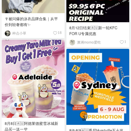
👙被问爆的泳衣品牌合集｜从平
价到轻奢都有✨
8月12日结束🇦🇺新一轮KFC
种点小草
FOR U专属优惠
18
澳洲momo爱吃
1
8月8日🇦🇺阿德莱德蜜雪冰城新
品买一送一💜
8/6-8/9🇦🇺悉尼Hurstville五十岚