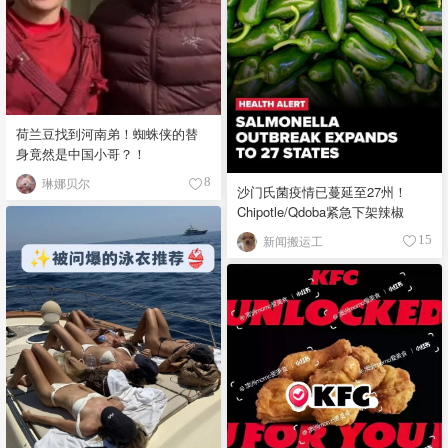
荷兰豆找到河南弟！蜘蛛侠的替
身竟然是中国小哥？！
琳娜贝尔
8
沙门氏菌疫情已蔓延至27州！
Chipotle/Qdoba紧急下架辣椒
新闻搬运工
15