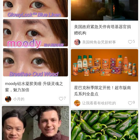
美国政府紧急关停肯塔基器官捐
赠机构
美国犄角旮旯新鲜事
5
moody硅水凝胶美瞳·升级灵魂之
星巴克秋季限定开抢！超市版南
窗，魅力加倍
瓜系列全盘点
小月的
7
让我看看有啥好吃的
9