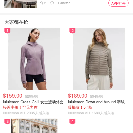
2
Farfetch
APP打开
大家都在抢
1
2
$159.00
$189.00
$299.00
$349.00
lululemon Cross Chill 女士运动外套
lululemon Down and Around 羽绒夹克
接近半价！罕见力度
暖揭灰！5.4折
lululemon AU
2035人感兴趣
lululemon AU
1683人感兴趣
3
4