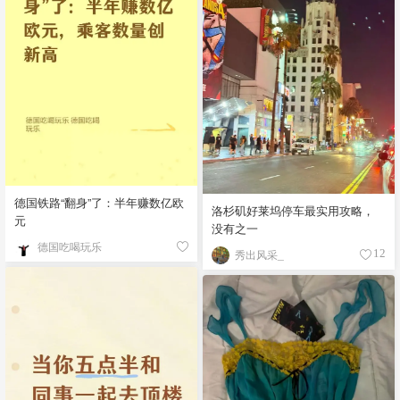
德国铁路“翻身”了：半年赚数亿欧
洛杉矶好莱坞停车最实用攻略，
元
没有之一
德国吃喝玩乐
秀出风采_
12