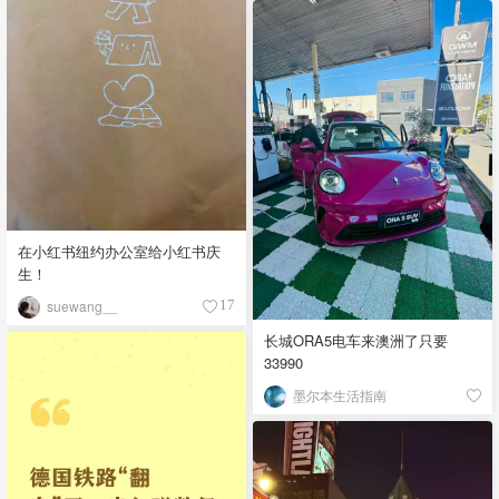
在小红书纽约办公室给小红书庆
生！
suewang__
17
长城ORA5电车来澳洲了只要
33990
墨尔本生活指南