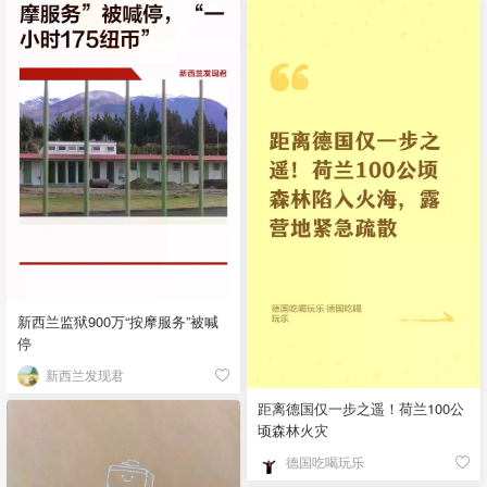
新西兰监狱900万“按摩服务”被喊
停
新西兰发现君
距离德国仅一步之遥！荷兰100公
顷森林火灾
德国吃喝玩乐