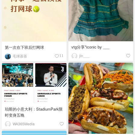
vtg分享*iconic by ___
第一次在下班后打网球
jin___
毛球茶茶
11
珀斯的小意大利：StadiumPark限
时变身五晚
WA365Media