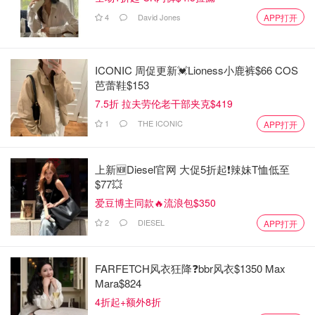
4
David Jones
APP打开
ICONIC 周促更新💓Lioness小鹿裤$66 COS
芭蕾鞋$153
7.5折 拉夫劳伦老干部夹克$419
1
THE ICONIC
APP打开
上新🆕Diesel官网 大促5折起❗️辣妹T恤低至
$77💥
爱豆博主同款🔥流浪包$350
2
DIESEL
APP打开
FARFETCH风衣狂降❓bbr风衣$1350 Max
Mara$824
4折起+额外8折