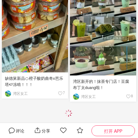
缺德舅新品🍊橙子酸奶曲奇x芭乐
湾区新开的！抹茶专门店！豆腐
塔🍉冻啃！！！
布丁太duang啦！
湾区女工
7
湾区女工
8
评论
分享
打开 APP