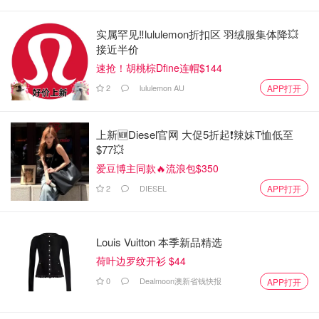
实属罕见‼️lululemon折扣区 羽绒服集体降💥
接近半价
速抢！胡桃棕Dfine连帽$144
2
lululemon AU
APP打开
上新🆕Diesel官网 大促5折起❗️辣妹T恤低至
$77💥
爱豆博主同款🔥流浪包$350
2
DIESEL
APP打开
Louis Vuitton 本季新品精选
荷叶边罗纹开衫 $44
0
Dealmoon澳新省钱快报
APP打开