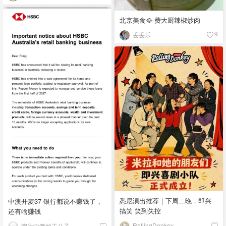
北京美食🥘 费大厨辣椒炒肉
丢丢乐
9
悉尼演出推荐｜下周二晚，即兴
中澳开麦37-银行都说不赚钱了，
搞笑 笑到失控
还有啥赚钱
RollingDonkey
溜达中澳的王公子