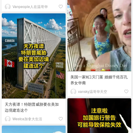
Vanpeople人在温哥华
美国一家8口灭门案 婚姻千疮百孔
养女华裔
vansky温哥华天空
天方夜谭！特朗普威胁要在美加
边境建造这个
Westca加拿大生活