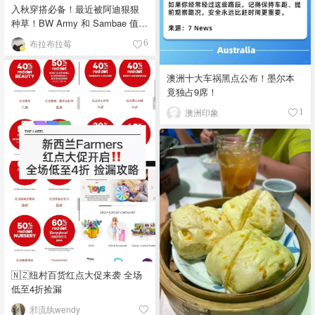
入秋穿搭必备！最近被阿迪狠狠
种草！BW Army 和 Sambae 值得
拥有！
布拉布拉莓
6
澳洲十大车祸黑点公布！墨尔本
竟独占9席！
澳洲印象
1
🇳🇿纽村百货红点大促来袭 全场
低至4折捡漏
邪流纨wendy