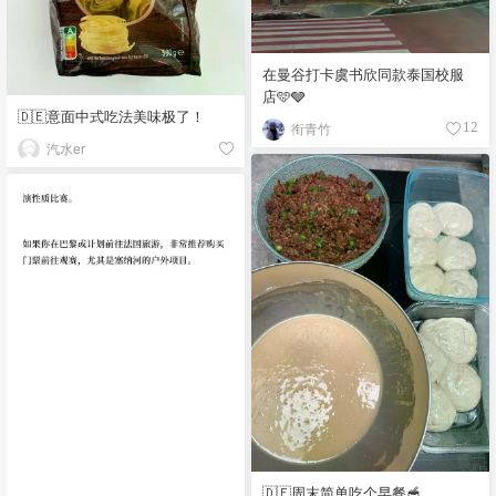
在曼谷打卡虞书欣同款泰国校服
店🩵🩶
🇩🇪意面中式吃法美味极了！
衔青竹
12
汽水er
🇩🇪周末简单吃个早餐🥣