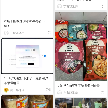
宇宙双重奏
铁塔下的欧洲游泳锦标赛@巴
黎！
三城漫游中
GPT价格被打下来了，免费用户
不限量聊天
🇩🇪从Aldi买到了这些亚洲食物
湾区早知道
8
宇宙双重奏