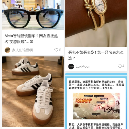
Meta智能眼镜翻车？网友直接起
名“变态眼镜”…😨
家人们谁懂啊
8
买包不如买表⌚️！第一只名表怎么
选？
LuxMoon
4