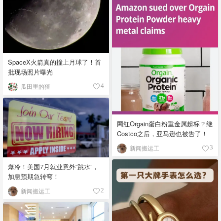
SpaceX火箭真的撞上月球了！首
批现场照片曝光
瓜田里的猹
4
网红Orgain蛋白粉重金属超标？继
Costco之后，亚马逊也被告了！
新闻搬运工
3
爆冷！美国7月就业意外“跳水”，
加息预期急转弯！
新闻搬运工
2