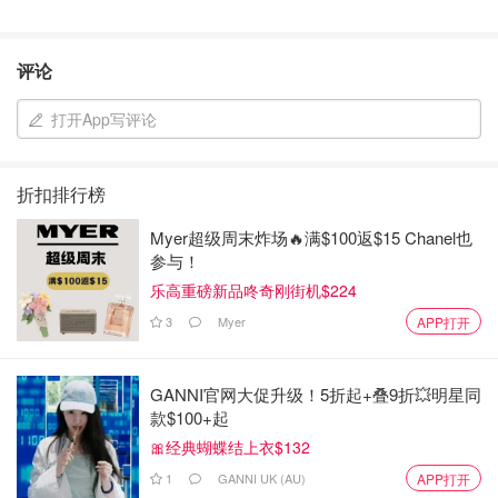
评论
打开App写评论
折扣排行榜
Myer超级周末炸场🔥满$100返$15 Chanel也
参与！
乐高重磅新品咚奇刚街机$224
3
Myer
APP打开
GANNI官网大促升级！5折起+叠9折💥明星同
款$100+起
🎀经典蝴蝶结上衣$132
1
GANNI UK (AU)
APP打开