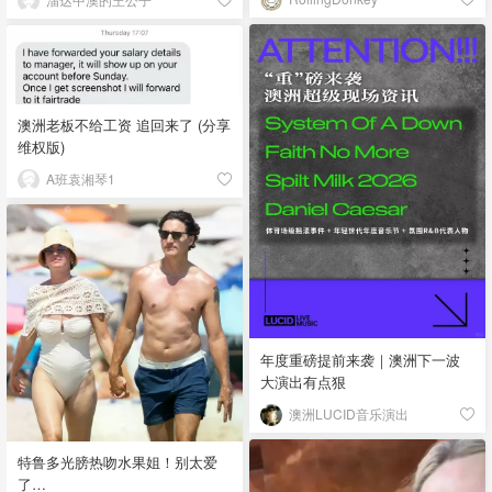
澳洲老板不给工资 追回来了 (分享
维权版)
A班袁湘琴1
年度重磅提前来袭｜澳洲下一波
大演出有点狠
澳洲LUCID音乐演出
特鲁多光膀热吻水果姐！别太爱
了…