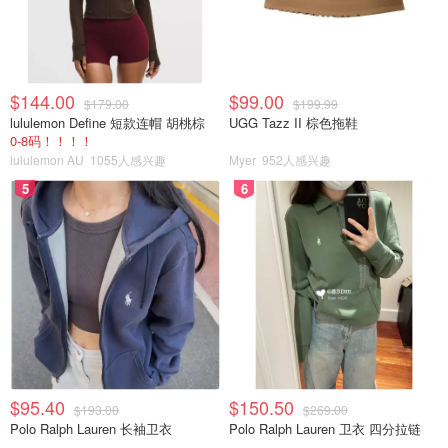
$144.00
$99.00
$179.00
$199.99
lululemon Define 短款连帽 胡桃棕
UGG Tazz II 棕色拖鞋
0-8码！！！！
lululemon AU
1055人感兴趣
Myer
952人感兴趣
5
6
$95.40
$150.50
$193.00
$269.00
Polo Ralph Lauren 长袖卫衣
Polo Ralph Lauren 卫衣 四分拉链