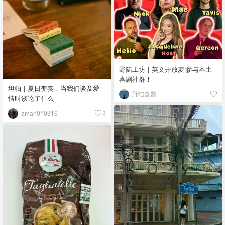
野陆工坊｜英文开放麦|参与本土
喜剧社群！
坦帕｜夏日变奏，当我们谈及爱
野陆喜剧
情时谈论了什么
aman910316
5