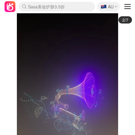
🇦🇺
Sasa美妆护肤3.5折
AU
lululemon折扣上新
SSENSE年中3折
FreshBeauty好价汇总
Cettire降价+叠9折
WWS Coles超市实拍
viagogo二手票捡漏
Myer超级周末1折
The Outnet奢牌1折起
David Jones 3折起
Flannels大牌1折
Perfumes Club护肤1折
AMIRO返校季6.2折
Amazon折扣汇总
eToro入金$200送$50
Amazon数码好物
ICONIC本周7.5折
ThedoubleF高奢地板价
Moose Knuckles 6折
丝芙兰5折起
EUFY官网3.7折起
Selenichast首饰2折
Trip机票酒店促销
YSL送5件彩妆礼
Amazon家居好物
Amazon美妆护肤
雅漾大喷$8
过敏原检测盒$33
伊索独家赠50ml沐浴露
科颜氏清仓3折
SEALIFE海洋馆门票6折
丝塔芙大白罐$16
订阅Newsletter送香薰
Cult Beauty 6.8折
Harrods圣诞日历2.3折
LN-CC奢牌私促3折
d'Alba空姐喷雾$16
EVE LOM套装逆天2折
Bernardelli独家4折
Adore Beauty 6折起
CT圣诞日历
Mytheresa奢品2.7折
Luxury Escapes 9折
Currentbody美容仪9折
MOON Garden Live
Roborock扫地机3.7折
Tingo Life水杯$24
Valentino官网5折
CR洗发护发6.3折
修丽可套装7.4折
Myer彩妆2件7折
GANNI官网4.5折
Stylevana韩妆4折
Tessabit高奢8.5折
OGX洗护4折
Amazon阿德莱德次日达
卡诗8.5折+赠礼
Philips Hue灯具8折
3/7