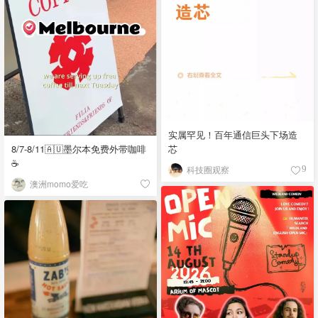
实属罕见！百年通信巨头下场造
8/7-8/11🇦🇺墨尔本免费外带咖啡
芯
☕
科技圈观察
9
澳洲momo爱吃