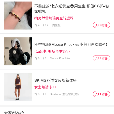
不整虚的❗️七夕送黄金😍周生生 私促8.8折+独
家赠礼
抽奖🎁雪纳瑞黄金转运珠
4
7
周生生
APP打开
冷空气❄️❌️Moose Knuckles小剪刀再次降价❗️
低至6折 羽绒马甲$297
8
Moose Knuckles
APP打开
SKIMS舒适女装焕新体验
女士短裤 $90
0
Dealmoon澳新省钱快报
APP打开
大家都在抢