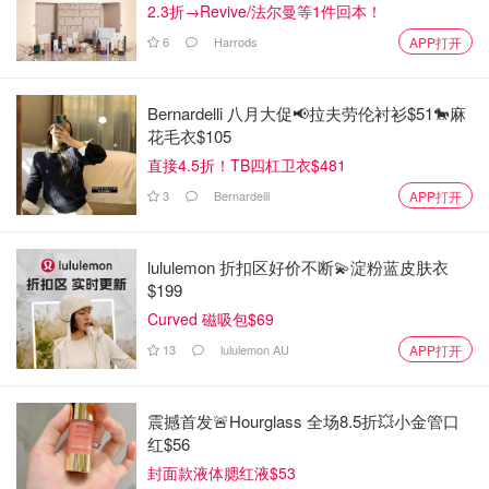
2.3折→Revive/法尔曼等1件回本！
6
Harrods
APP打开
Bernardelli 八月大促📢拉夫劳伦衬衫$51🐎麻
花毛衣$105
直接4.5折！TB四杠卫衣$481
3
Bernardelli
APP打开
lululemon 折扣区好价不断💫淀粉蓝皮肤衣
$199
Curved 磁吸包$69
13
lululemon AU
APP打开
震撼首发🚨Hourglass 全场8.5折💥小金管口
红$56
封面款液体腮红液$53