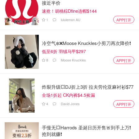
接近半价
速抢！胡桃棕Dfine连帽$144
1
lululemon AU
APP打开
冷空气❄️❌️Moose Knuckles小剪刀再次降价❗️
低至6折 羽绒马甲$297
8
Moose Knuckles
APP打开
炸裂升级💥DJ折上3折 拉夫劳伦亚麻衬衫$77
全场1折起 CK内裤$4.5捡漏
4
David Jones
APP打开
手慢无💥Harrods 圣诞日历开售🚨到手上万❗️
抢到就赚❗️