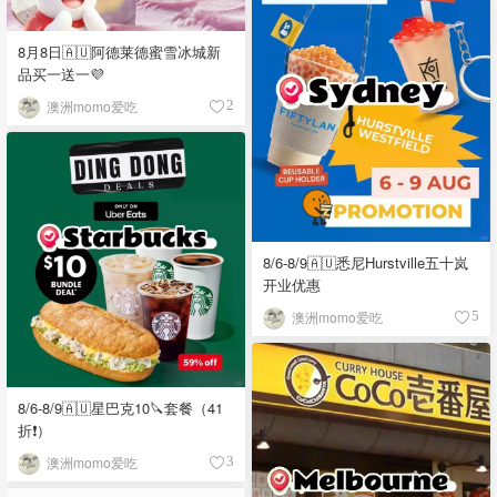
8月8日🇦🇺阿德莱德蜜雪冰城新
品买一送一💜
澳洲momo爱吃
2
8/6-8/9🇦🇺悉尼Hurstville五十岚
开业优惠
澳洲momo爱吃
5
8/6-8/9🇦🇺星巴克10🔪套餐（41
折❗）
澳洲momo爱吃
3