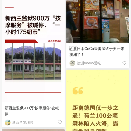
🇦🇺日本CoCo壹番屋终于要开来
澳洲了！
澳洲momo爱吃
新西兰监狱900万“按摩服务”被喊
停
新西兰发现君