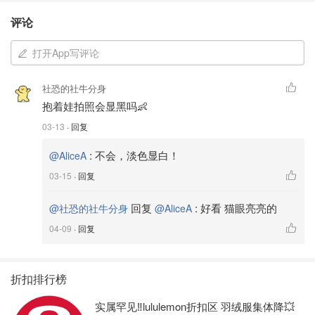
评论
打开App写评论
社恐的社牛分身
抱着娃拍照会显黑吗👶
03-13
· 回复
:
不会，淡色显白！
@AliceA
03-15
· 回复
回复
:
好看 猫眼亮亮的
@社恐的社牛分身
@AliceA
04-09
· 回复
折扣排行榜
实属罕见‼️lululemon折扣区 羽绒服集体降💥