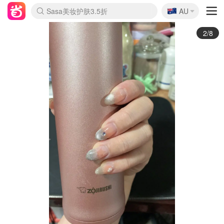
🇦🇺
Sasa美妆护肤3.5折
AU
lululemon折扣上新
SSENSE年中3折
FreshBeauty好价汇总
Cettire降价+叠9折
Farfetch折上8折
WWS Coles超市实拍
viagogo二手票捡漏
Myer清仓1折起
The Outnet奢牌1折起
David Jones 3折起
Flannels大牌1折
Perfumes Club护肤1折
AMIRO返校季6.2折
Oweek抽奖送Airpods
Amazon折扣汇总
eToro入金$200送$50
Amazon数码好物
ICONIC本周7.5折
ThedoubleF高奢地板价
Moose Knuckles 6折
丝芙兰5折起
EUFY官网3.7折起
Selenichast首饰2折
Trip机票酒店促销
YSL送5件彩妆礼
Amazon家居好物
BIGBANG巡演开票
David Jones时尚3折
Amazon美妆护肤
雅漾大喷$8
过敏原检测盒$33
伊索独家赠50ml沐浴露
科颜氏清仓3折
SEALIFE海洋馆门票6折
丝塔芙大白罐$16
订阅Newsletter送香薰
Cult Beauty 6.8折
Harrods圣诞日历2.3折
LN-CC奢牌私促3折
d'Alba空姐喷雾$16
EVE LOM套装逆天2折
Bernardelli独家4折
Adore Beauty 6折起
CT圣诞日历
Mytheresa奢品2.7折
Luxury Escapes 9折
Currentbody美容仪9折
MOON Garden Live
ALLSAINTS美衣3折
Roborock扫地机3.7折
Tingo Life水杯$24
Valentino官网5折
CR洗发护发6.3折
3/8