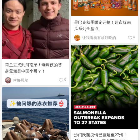
星巴克秋季限定开抢！超市版南
瓜系列全盘点
让我看看有啥好吃的
4
荷兰豆找到河南弟！蜘蛛侠的替
身竟然是中国小哥？！
琳娜贝尔
8
沙门氏菌疫情已蔓延至27州！