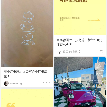
距离德国仅一步之遥！荷兰100公
顷森林火灾
德国吃喝玩乐
在小红书纽约办公室给小红书庆
生！
suewang__
16