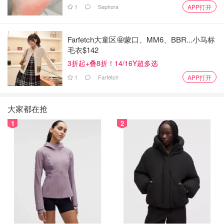
1
Sephora
APP打开
Farfetch大童区🤩蒙口、MM6、BBR...小马标
毛衣$142
3折起+叠8折！14/16Y超多选
1
Farfetch
APP打开
大家都在抢
1
2