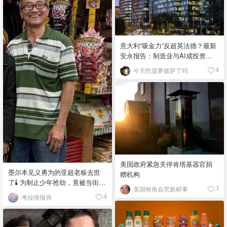
意大利“吸金力”反超英法德？最新
安永报告：制造业与AI成投资新
宠！
今天吃菠萝披萨了吗
4
美国政府紧急关停肯塔基器官捐
墨尔本见义勇为的亚超老板去世
赠机构
了🕯️ 为制止少年抢劫，竟被当街围
美国犄角旮旯新鲜事
3
殴致死！
考拉情报局
4