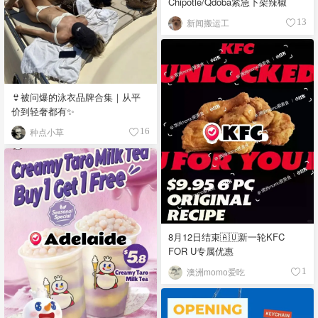
Chipotle/Qdoba紧急下架辣椒
新闻搬运工
13
👙被问爆的泳衣品牌合集｜从平
价到轻奢都有✨
种点小草
16
8月12日结束🇦🇺新一轮KFC
FOR U专属优惠
澳洲momo爱吃
1