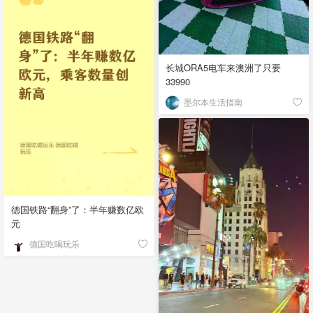
长城ORA5电车来澳洲了只要
33990
墨尔本生活指南
德国铁路“翻身”了：半年赚数亿欧
元
德国吃喝玩乐