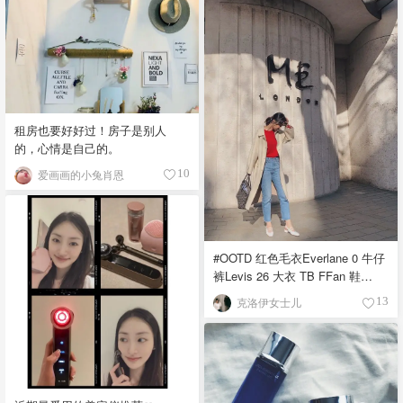
租房也要好好过！房子是别人
的，心情是自己的。
爱画画的小兔肖恩
10
#OOTD 红色毛衣Everlane 0 牛仔
裤Levis 26 大衣 TB FFan 鞋
Carel 38（偏小） 包 Goyard
克洛伊女士儿
13