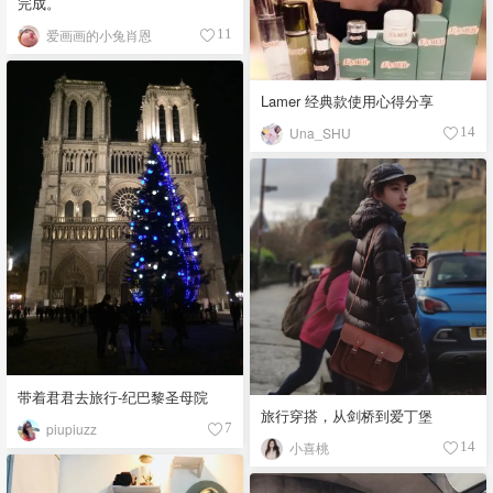
完成。
爱画画的小兔肖恩
11
Lamer 经典款使用心得分享
Una_SHU
14
带着君君去旅行-纪巴黎圣母院
旅行穿搭，从剑桥到爱丁堡
piupiuzz
7
小喜桃
14