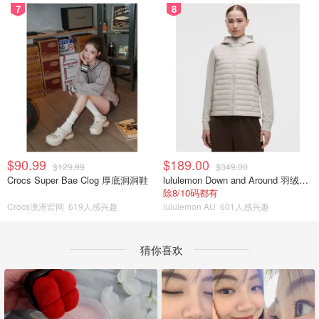
7
8
$90.99
$189.00
$129.99
$349.00
Crocs Super Bae Clog 厚底洞洞鞋
lululemon Down and Around 羽绒夹克
除8/10码都有
Crocs澳洲官网
619人感兴趣
lululemon AU
601人感兴趣
猜你喜欢