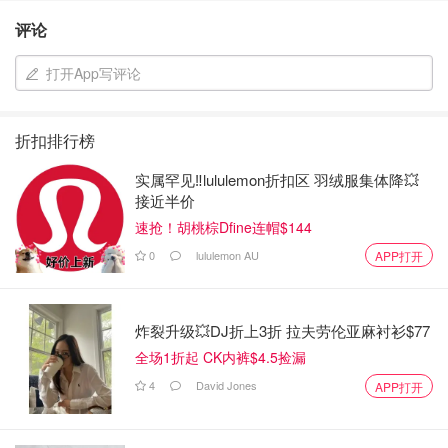
评论
打开App写评论
折扣排行榜
实属罕见‼️lululemon折扣区 羽绒服集体降💥
接近半价
速抢！胡桃棕Dfine连帽$144
0
lululemon AU
APP打开
炸裂升级💥DJ折上3折 拉夫劳伦亚麻衬衫$77
全场1折起 CK内裤$4.5捡漏
4
David Jones
APP打开