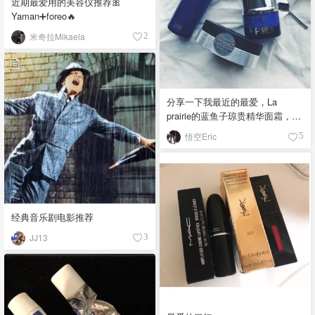
近期最爱用的美容仪推荐🎀
Yaman➕foreo🔥
米奇拉Mikaela
2
分享一下我最近的最爱，La
prairie的蓝鱼子琼贵精华面霜，新
升级后的版本，效果比以往更加
悟空Eric
5
惊艳，吸收度也提高了好几个层
次，香味更好闻了，以前还有点
奇怪的味道。 滋润度非常好，一
直在用他们家的东西，都很滋
润，但这款只需涂抹少量就非常
滋润保湿了，最明显的效果是他
经典音乐剧电影推荐
的提拉紧致，肉眼可见😃一点都
JJ13
3
不夸张，朋友前几天还说皮肤怎
么这么紧致，哈哈哈哈哈哈，无
限回购产品，虽然一瓶不便宜但
非常值。 我在攻略里分享过一篇
20+轻熟龄护肤攻略，感兴趣的朋
友可以搜搜看