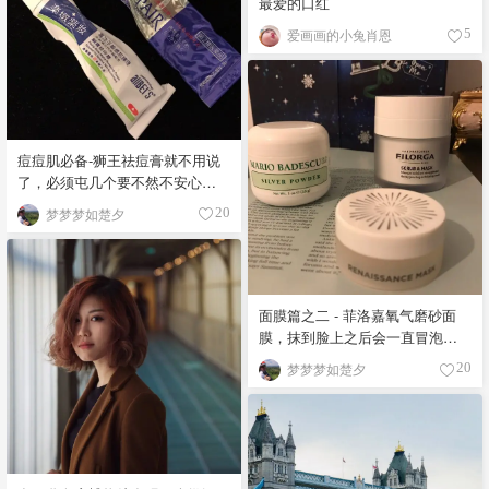
最爱的口红
爱画画的小兔肖恩
5
痘痘肌必备-狮王祛痘膏就不用说
了，必须屯几个要不然不安心。
乐敦药妆这个是祛痘印的，坚持
梦梦梦如楚夕
20
用就会有效果~ 就是味道很冲，介
意的小伙伴要慎重，质地也比较
厚重~
面膜篇之二 - 菲洛嘉氧气磨砂面
膜，抹到脸上之后会一直冒泡
泡，很有趣，清洁力度也够强。
梦梦梦如楚夕
20
取用方式也很特别，是整体向下
按压，从中间就会冒出来面膜啦~
可以防止污染~~ 但是个人觉得就
“冒泡面膜”来说，Rodial家的蛇毒
更好用，下次会分享~ 文艺复兴面