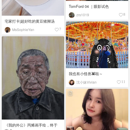
TomFord 04 ｜眼影试色
zrs1019
8
宅家打卡|超好吃的黄豆猪脚汤
MsSophieYan
7
我也有小怪兽👾啦～
沈小妹Vivian
11
《我的外公》丙烯画手绘，终于