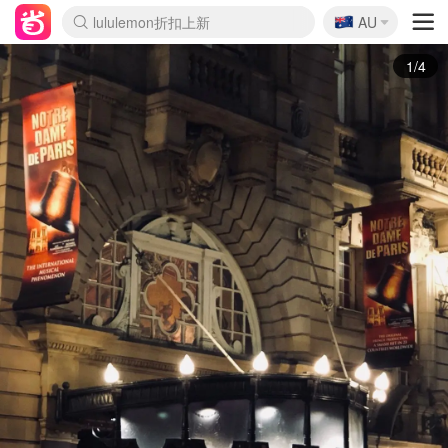
🇦🇺
Sasa美妆护肤3.5折
AU
lululemon折扣上新
SSENSE年中3折
FreshBeauty好价汇总
Cettire降价+叠9折
Farfetch折上8折
WWS Coles超市实拍
viagogo二手票捡漏
Myer清仓1折起
The Outnet奢牌1折起
David Jones 3折起
Flannels大牌1折
Perfumes Club护肤1折
AMIRO返校季6.2折
Oweek抽奖送Airpods
Amazon折扣汇总
eToro入金$200送$50
Amazon数码好物
ICONIC本周7.5折
ThedoubleF高奢地板价
Moose Knuckles 6折
丝芙兰5折起
EUFY官网3.7折起
Selenichast首饰2折
Trip机票酒店促销
YSL送5件彩妆礼
Amazon家居好物
BIGBANG巡演开票
David Jones时尚3折
Amazon美妆护肤
雅漾大喷$8
过敏原检测盒$33
伊索独家赠50ml沐浴露
科颜氏清仓3折
SEALIFE海洋馆门票6折
丝塔芙大白罐$16
订阅Newsletter送香薰
Cult Beauty 6.8折
Harrods圣诞日历2.3折
LN-CC奢牌私促3折
d'Alba空姐喷雾$16
EVE LOM套装逆天2折
Bernardelli独家4折
Adore Beauty 6折起
CT圣诞日历
Mytheresa奢品2.7折
Luxury Escapes 9折
Currentbody美容仪9折
卡诗9折+赠4件礼
MOON Garden Live
ALLSAINTS美衣3折
Roborock扫地机3.7折
Tingo Life水杯$24
Valentino官网5折
CR洗发护发6.3折
2/4