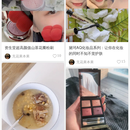
资生堂超高颜值山茶花瓣粉刷
黛珂AQ化妆品系列：让你在化妆
的同时不知不觉护肤
无花果本果
10
无花果本果
15