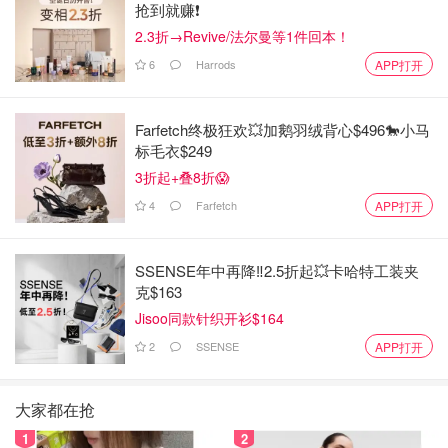
抢到就赚❗️
2.3折→Revive/法尔曼等1件回本！
6
Harrods
APP打开
Farfetch终极狂欢💥加鹅羽绒背心$496🐎小马
标毛衣$249
3折起+叠8折😱
4
Farfetch
APP打开
SSENSE年中再降‼️2.5折起💥卡哈特工装夹
克$163
Jisoo同款针织开衫$164
2
SSENSE
APP打开
大家都在抢
1
2