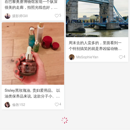
膜，对于我这个混合皮来说，是
在巴黎奥赛博物馆发现一个纵深
一个挺温和的焕肤面膜，一周一
很美的走廊，拍照光线也好，驼
到两次就够了~ Mario Badescu家
色大衣和灰度比较高的青绿色地
摄影师Gill
5
有名的银粉，是粉末状的，取出
砖太搭了！
放在手心，稍微湿润后抹在T区，
去角质收毛孔效果很棒~
周末去的人蛮多的，里面看到一
个特别搞笑的就是养凶猛动物看
他们搏斗的部分，真的是适者生
MsSophieYan
4
存了，还有喜欢拿人名去命名动
物，代表某种意义之类的，也是
蛮有意思！整体的建筑就是很经
典的黄色调，去的时候正好是一
战100周年纪念之前，所以大家都
会佩戴小红花。长廊上看到塔桥
Sisley黑玫瑰油, 贵妇爱用品。 以
的瞬间还是挺美的～
油类保养品来说, 这款分子小、好
吸收 我通常会和小棕瓶混着用, 一
倫敦152
4
次3滴 用完整张脸会发光！！！
身为大干皮, 非常推荐 但我此生用
过最好用的油类保养品 其实是：
________ 想看更多分享记得点❤️