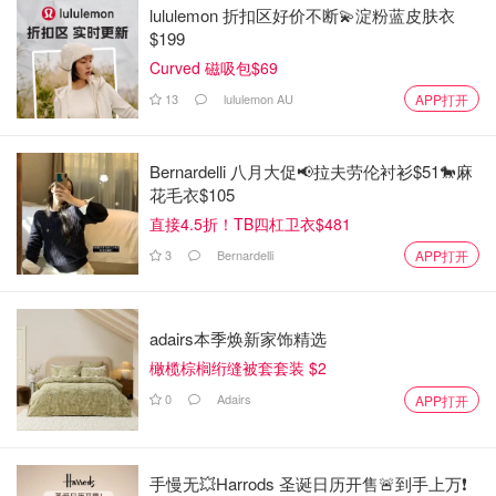
lululemon 折扣区好价不断💫淀粉蓝皮肤衣
$199
Curved 磁吸包$69
13
lululemon AU
APP打开
Bernardelli 八月大促📢拉夫劳伦衬衫$51🐎麻
花毛衣$105
直接4.5折！TB四杠卫衣$481
3
Bernardelli
APP打开
adairs本季焕新家饰精选
橄榄棕榈绗缝被套套装 $2
0
Adairs
APP打开
手慢无💥Harrods 圣诞日历开售🚨到手上万❗️