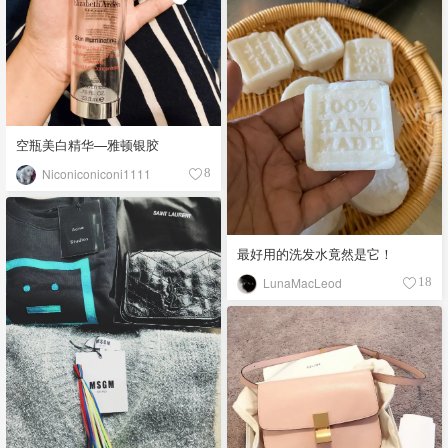
空瓶美白精华—雅顿银胶
Niconiconiconi1111
8
最好用的洗发水竟然是它！
LunaMacLeod
18