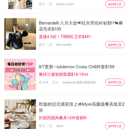
4
David Jones
APP打开
Bernardelli 八月大促📢拉夫劳伦衬衫$51🐎麻
花毛衣$105
直接4.5折！TB四杠卫衣$481
3
Bernardelli
APP打开
8/7更新✨lululemon Cross Chill外套$159
雅诗兰黛智妍面霜$16/15ml
214
5
Dealmoon澳新省钱快报
APP打开
吃饭的仪式感安排上🥣Myer高颜值餐具低至2
折
封面田园风餐具12件套$85
0
Myer
APP打开