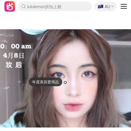
🇦🇺
Sasa美妆护肤3.5折
AU
lululemon折扣上新
SSENSE年中3折
FreshBeauty好价汇总
Cettire降价+叠9折
Farfetch折上8折
WWS Coles超市实拍
viagogo二手票捡漏
Myer超级周末1折
The Outnet奢牌1折起
David Jones 3折起
Flannels大牌1折
Perfumes Club护肤1折
AMIRO返校季6.2折
Oweek抽奖送Airpods
Amazon折扣汇总
eToro入金$200送$50
Amazon数码好物
ICONIC本周7.5折
ThedoubleF高奢地板价
Moose Knuckles 6折
丝芙兰5折起
EUFY官网3.7折起
Selenichast首饰2折
Trip机票酒店促销
YSL送5件彩妆礼
Amazon家居好物
BIGBANG巡演开票
David Jones时尚3折
Amazon美妆护肤
雅漾大喷$8
过敏原检测盒$33
伊索独家赠50ml沐浴露
科颜氏清仓3折
SEALIFE海洋馆门票6折
丝塔芙大白罐$16
订阅Newsletter送香薰
Cult Beauty 6.8折
Harrods圣诞日历2.3折
LN-CC奢牌私促3折
d'Alba空姐喷雾$16
EVE LOM套装逆天2折
Bernardelli独家4折
Adore Beauty 6折起
CT圣诞日历
Mytheresa奢品2.7折
Luxury Escapes 9折
Currentbody美容仪9折
MOON Garden Live
ALLSAINTS美衣3折
Roborock扫地机3.7折
Tingo Life水杯$24
Valentino官网5折
CR洗发护发6.3折
修丽可套装7.4折
Myer彩妆2件7折
GANNI官网4.5折
Stylevana韩妆4折
年度美容爱用品