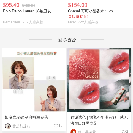
$95.40
$154.00
$193.00
Polo Ralph Lauren 长袖卫衣
Chanel 可可小姐香水 35ml
直接返$15！
Bernardelli
939人感兴趣
Myer
722人感兴趣
猜你喜欢
短发卷发教程 拜托蘑菇头
肉泥试色 | 据说今年没有她，就无
法在口红界立足
番茄茄茄茄
10
枫叶美妆君
2