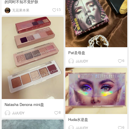
的同时不知不觉护肤
无花果本果
15
Pat圣母盘
JJJUDY
6
Natasha Denona mini盘
JJJUDY
8
Huda水逆盘
JJJUDY
6