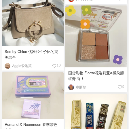
See by Chloe 优雅和性价比的完
美结合
Aggie爱泡芙
10
国货彩妆 Flortte花洛莉亚&橘朵腮
红膏 香！
章丽娜
9
Romand X Neonmoon 春季紫色