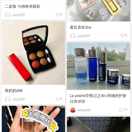
二皮脸 🦄️独角兽眼影
JJJUDY
6
最近喜欢3ce
JJJUDY
6
香奶奶268
La prairie空瓶记之40+阿姨的护肤
JJJUDY
4
日常🤣🤣
AriesAA
13