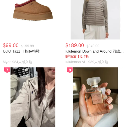
$99.00
$189.00
$199.99
$349.00
UGG Tazz II 棕色拖鞋
lululemon Down and Around 羽绒夹克
暖揭灰！5.4折
Myer
984人感兴趣
lululemon AU
939人感兴趣
7
8