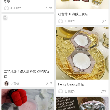
彩妆
JJJUDY
9
植村秀 X 海贼王联名
JJJUDY
7
立竿见影！强大黑科技 ZIIP美容
仪
小喜桃
19
Fenty Beauty高光
JJJUDY
9