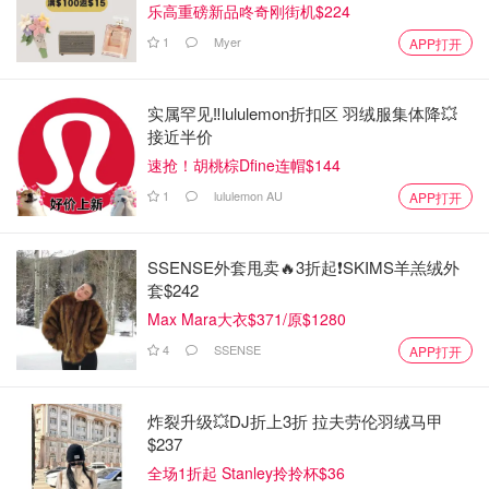
乐高重磅新品咚奇刚街机$224
1
Myer
APP打开
实属罕见‼️lululemon折扣区 羽绒服集体降💥
接近半价
速抢！胡桃棕Dfine连帽$144
1
lululemon AU
APP打开
SSENSE外套甩卖🔥3折起❗SKIMS羊羔绒外
套$242
Max Mara大衣$371/原$1280
4
SSENSE
APP打开
炸裂升级💥DJ折上3折 拉夫劳伦羽绒马甲
$237
全场1折起 Stanley拎拎杯$36