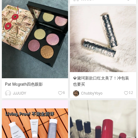
💎黛珂新款口红太美了！冲包装
Pat Mcgrath四色眼影
也要买
JJJUDY
ChubbyYoyo
6
12