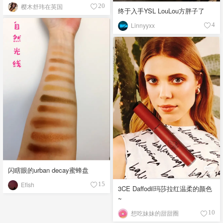
樱木舒玮在英国
20
终于入手YSL LouLou方胖子了
Linnyyxx
4
闪瞎眼的urban decay蜜蜂盘
Efish
15
3CE Daffodil玛莎拉红温柔的颜色
~
想吃妹妹的甜甜圈
10