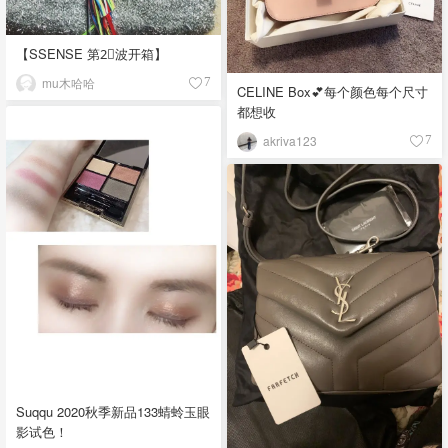
【SSENSE 第2⃣️波开箱】
mu木哈哈
7
CELINE Box💕每个颜色每个尺寸
都想收
akriva123
7
Suqqu 2020秋季新品133蜻蛉玉眼
影试色！