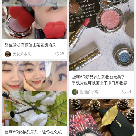
资生堂超高颜值山茶花瓣粉刷
无花果本果
10
黛珂AQ新品养肤彩妆也太美了！
手残党也可以画出干净日系妆容
性感的小高_
14
黛珂AQ化妆品系列：让你在化妆