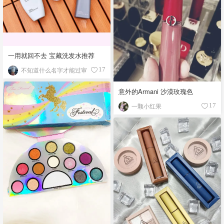
一用就回不去 宝藏洗发水推荐
不知道什么名字才能过审
17
意外的Armani 沙漠玫瑰色
一颗小红果
17